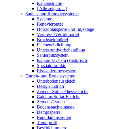
Kalkanstriche
[ Alle zeigen… ]
Sanier- und Renoviersysteme
Systeme
Renovierputze
Horizontalsperre und- injektage
Verpress-/Verfüllmörtel
Bruchsteinmörtel
Flächenabdichtung
Untergrundvorbehandlung
Sanierputzsystem
Kalkputzsystem (Historisch)
Spezialprodukte
Risssanierungssystem
Estrich- und Bodensysteme
Unterbodenausgleich
Design-Estrich
Zement-Sulfat-Fliessestriche
Calcium-Sulfat-Estriche
Zement-Estrich
Bodenspachtelmasse
Dampfsperre
Randdämmstreifen
Trennprofil
Beschichtungen