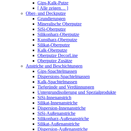
Gips-Kalk-Putze
[ Alle zeigen… ]
Ober- und Deckputze
Grundierungen
Mineralische Oberputze
SiSi-Oberputze
Silikonharz-Oberputze
Kunstharz-Oberputze
Silikat-Oberputze
Kalk-Oberputze
Oberputze DecorLine
Oberputze Zusätze
Anstriche und Beschichtungen
Gips-Spachtelmassen
Dispersions-Spachtelmassen
Kalk-Spachtelmassen
Tiefgründe und Verdünnungen
Untergrundisolierung und Spezialprodukte
SiSi-Innenanstrich
Silikat-Innenanstriche
Dispersion-Innenanstriche
SiSi-Außenanstriche
Silikonharz-Außenanstriche
Silikat-Außenanstriche
Dispersion-Außenanstriche