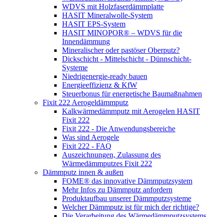
WDVS mit Holzfaserdämmplatte
HASIT Mineralwolle-System
HASIT EPS-System
HASIT MINOPOR® – WDVS für die
Innendämmung
Mineralischer oder pastöser Oberputz?
Dickschicht - Mittelschicht - Dünnschicht-
Systeme
Niedrigenergie-ready bauen
Energieeffizienz & KfW
Steuerbonus für energetische Baumaßnahmen
Fixit 222 Aerogeldämmputz
Kalkwärmedämmputz mit Aerogelen HASIT
Fixit 222
Fixit 222 - Die Anwendungsbereiche
Was sind Aerogele
Fixit 222 - FAQ
Auszeichnungen, Zulassung des
Wärmedämmputzes Fixit 222
Dämmputz innen & außen
FOME® das innovative Dämmputzsystem
Mehr Infos zu Dämmputz anfordern
Produktaufbau unserer Dämmputzsysteme
Welcher Dämmputz ist für mich der richtige?
Die Verarbeitung des Wärmedämmputzsystems