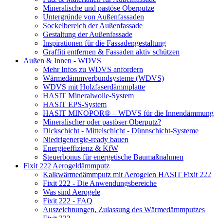
Mineralische und pastöse Oberputze
Untergründe von Außenfassaden
Sockelbereich der Außenfassade
Gestaltung der Außenfassade
Inspirationen für die Fassadengestaltung
Graffiti entfernen & Fassaden aktiv schützen
Außen & Innen - WDVS
Mehr Infos zu WDVS anfordern
Wärmedämmverbundsysteme (WDVS)
WDVS mit Holzfaserdämmplatte
HASIT Mineralwolle-System
HASIT EPS-System
HASIT MINOPOR® – WDVS für die Innendämmung
Mineralischer oder pastöser Oberputz?
Dickschicht - Mittelschicht - Dünnschicht-Systeme
Niedrigenergie-ready bauen
Energieeffizienz & KfW
Steuerbonus für energetische Baumaßnahmen
Fixit 222 Aerogeldämmputz
Kalkwärmedämmputz mit Aerogelen HASIT Fixit 222
Fixit 222 - Die Anwendungsbereiche
Was sind Aerogele
Fixit 222 - FAQ
Auszeichnungen, Zulassung des Wärmedämmputzes