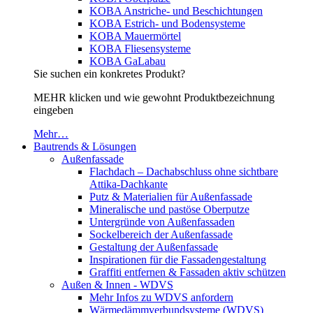
KOBA Anstriche- und Beschichtungen
KOBA Estrich- und Bodensysteme
KOBA Mauermörtel
KOBA Fliesensysteme
KOBA GaLabau
Sie suchen ein konkretes Produkt?
MEHR klicken und wie gewohnt Produktbezeichnung
eingeben
Mehr…
Bautrends & Lösungen
Außenfassade
Flachdach – Dachabschluss ohne sichtbare
Attika-Dachkante
Putz & Materialien für Außenfassade
Mineralische und pastöse Oberputze
Untergründe von Außenfassaden
Sockelbereich der Außenfassade
Gestaltung der Außenfassade
Inspirationen für die Fassadengestaltung
Graffiti entfernen & Fassaden aktiv schützen
Außen & Innen - WDVS
Mehr Infos zu WDVS anfordern
Wärmedämmverbundsysteme (WDVS)