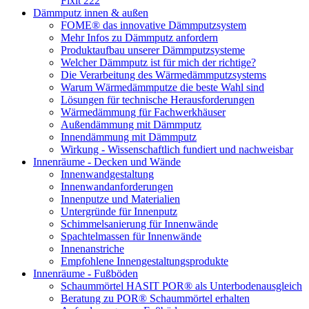
Fixit 222
Dämmputz innen & außen
FOME® das innovative Dämmputzsystem
Mehr Infos zu Dämmputz anfordern
Produktaufbau unserer Dämmputzsysteme
Welcher Dämmputz ist für mich der richtige?
Die Verarbeitung des Wärmedämmputzsystems
Warum Wärmedämmputze die beste Wahl sind
Lösungen für technische Herausforderungen
Wärmedämmung für Fachwerkhäuser
Außendämmung mit Dämmputz
Innendämmung mit Dämmputz
Wirkung - Wissenschaftlich fundiert und nachweisbar
Innenräume - Decken und Wände
Innenwandgestaltung
Innenwandanforderungen
Innenputze und Materialien
Untergründe für Innenputz
Schimmelsanierung für Innenwände
Spachtelmassen für Innenwände
Innenanstriche
Empfohlene Innengestaltungsprodukte
Innenräume - Fußböden
Schaummörtel HASIT POR® als Unterbodenausgleich
Beratung zu POR® Schaummörtel erhalten