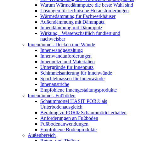
Warum Wärmedämmputze die beste Wahl sind
Lösungen für technische Herausforderungen
Wärmedämmung für Fachwerkhäuser
Außendämmung mit Dämmputz
Innendämmung mit Dämmputz
Wirkung - Wissenschaftlich fundiert und
nachweisbar
Innenräume - Decken und Wände
Innenwandgestaltung
Innenwandanforderungen
Innenputze und Materialien
Untergründe für Innenputz
Schimmelsanierung für Innenwände
Spachtelmassen für Innenwände
Innenanstriche
Empfohlene Innengestaltungsprodukte
Innenräume - Fußböden
Schaummörtel HASIT POR® als
Unterbodenausgleich
Beratung zu POR® Schaummörtel erhalten
Anforderungen an Fußböden
Fußbodenanwendungen
Empfohlene Bodenprodukte
Außenbereich
Beton- und Tiefbau