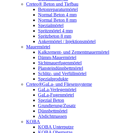
Creteo® Beton und Tiefbau
Betonreparaturmörtel
Normal Beton 4 mm
Normal Beton 8 mm
Spezialmörtel
Spritzmörtel 4 mm
Spritzbeton 8 mm
Ankermörtel / Injektionsmörtel
Mauermörtel
Kalkzement- und Zementmauermörtel
Dämm-Mauermörtel
Sichtmauerfugenmörtel
Plansteindünnbettmörtel
Schlitz- und Verfüllmörtel
Spezialprodukte
Creteo®GaLa- und Fliesensysteme
GaLa-Verlegemörtel
GaLa-Fugenmörtel
Spezial Beton
Grundierung/Zusatz
Dünnbettmörtel
Abdichtmassen
KOBA
KOBA Unterputze
KOBA Oberputze