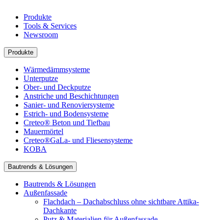
Produkte
Tools & Services
Newsroom
Produkte
Wärmedämmsysteme
Unterputze
Ober- und Deckputze
Anstriche und Beschichtungen
Sanier- und Renoviersysteme
Estrich- und Bodensysteme
Creteo® Beton und Tiefbau
Mauermörtel
Creteo®GaLa- und Fliesensysteme
KOBA
Bautrends & Lösungen
Bautrends & Lösungen
Außenfassade
Flachdach – Dachabschluss ohne sichtbare Attika-
Dachkante
Putz & Materialien für Außenfassade