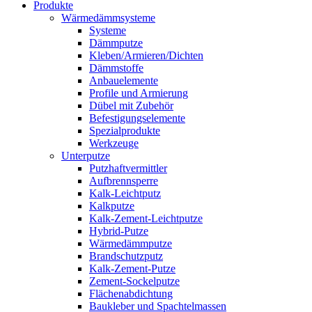
Produkte
Wärmedämmsysteme
Systeme
Dämmputze
Kleben/Armieren/Dichten
Dämmstoffe
Anbauelemente
Profile und Armierung
Dübel mit Zubehör
Befestigungselemente
Spezialprodukte
Werkzeuge
Unterputze
Putzhaftvermittler
Aufbrennsperre
Kalk-Leichtputz
Kalkputze
Kalk-Zement-Leichtputze
Hybrid-Putze
Wärmedämmputze
Brandschutzputz
Kalk-Zement-Putze
Zement-Sockelputze
Flächenabdichtung
Baukleber und Spachtelmassen