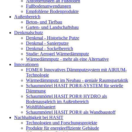
Anforderungen an Fußböden
Fußbodenanwendungen
Empfohlene Bodenprodukte
Außenbereich
Beton- und Tiefbau
Garten- und Landschaftsbau
Denkmalschutz
Denkmal - Historische Putze
Denkmal - Sanierputze
Denkmal - Sockelbereich
Studie: Aerogel Wärmedämmputz
Wärmedämmputz - mehr als eine Alternative
Innovationen
FOME® Innovatives Dämmputzsystem mit AIRIUM-
Technologie
Wärmedämmputz im Neubau - geniale Raumspartaktik
Schaummörtel HASIT POR®-SYSTEM für serielle
Dämmung
Schaummörtel HASIT POR® HYDRO als
Bodenausgleich im Außenbereich
Wohlfühlsaniert
Schaummörtel HASIT POR® als Wandbaustoff
Nachhaltigkeit bei HASIT
Technologien und Forschungsprojekte
Produkte für energieeffiziente Gebäude