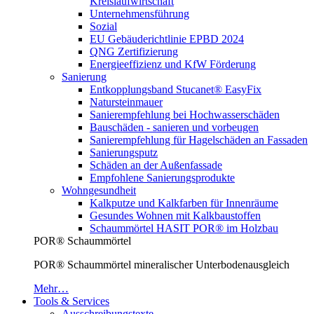
Kreislaufwirtschaft
Unternehmensführung
Sozial
EU Gebäuderichtlinie EPBD 2024
QNG Zertifizierung
Energieeffizienz und KfW Förderung
Sanierung
Entkopplungsband Stucanet® EasyFix
Natursteinmauer
Sanierempfehlung bei Hochwasserschäden
Bauschäden - sanieren und vorbeugen
Sanierempfehlung für Hagelschäden an Fassaden
Sanierungsputz
Schäden an der Außenfassade
Empfohlene Sanierungsprodukte
Wohngesundheit
Kalkputze und Kalkfarben für Innenräume
Gesundes Wohnen mit Kalkbaustoffen
Schaummörtel HASIT POR® im Holzbau
POR® Schaummörtel
POR® Schaummörtel mineralischer Unterbodenausgleich
Mehr…
Tools & Services
Ausschreibungstexte