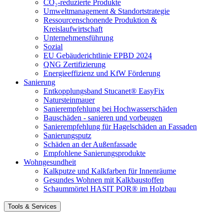
CO₂-reduzierte Produkte
Umweltmanagement & Standortstrategie
Ressourcenschonende Produktion &
Kreislaufwirtschaft
Unternehmensführung
Sozial
EU Gebäuderichtlinie EPBD 2024
QNG Zertifizierung
Energieeffizienz und KfW Förderung
Sanierung
Entkopplungsband Stucanet® EasyFix
Natursteinmauer
Sanierempfehlung bei Hochwasserschäden
Bauschäden - sanieren und vorbeugen
Sanierempfehlung für Hagelschäden an Fassaden
Sanierungsputz
Schäden an der Außenfassade
Empfohlene Sanierungsprodukte
Wohngesundheit
Kalkputze und Kalkfarben für Innenräume
Gesundes Wohnen mit Kalkbaustoffen
Schaummörtel HASIT POR® im Holzbau
Tools & Services