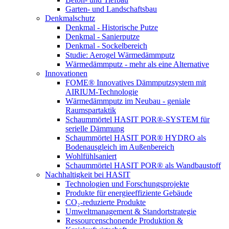
Garten- und Landschaftsbau
Denkmalschutz
Denkmal - Historische Putze
Denkmal - Sanierputze
Denkmal - Sockelbereich
Studie: Aerogel Wärmedämmputz
Wärmedämmputz - mehr als eine Alternative
Innovationen
FOME® Innovatives Dämmputzsystem mit
AIRIUM-Technologie
Wärmedämmputz im Neubau - geniale
Raumspartaktik
Schaummörtel HASIT POR®-SYSTEM für
serielle Dämmung
Schaummörtel HASIT POR® HYDRO als
Bodenausgleich im Außenbereich
Wohlfühlsaniert
Schaummörtel HASIT POR® als Wandbaustoff
Nachhaltigkeit bei HASIT
Technologien und Forschungsprojekte
Produkte für energieeffiziente Gebäude
CO₂-reduzierte Produkte
Umweltmanagement & Standortstrategie
Ressourcenschonende Produktion &