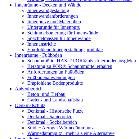
Innenräume - Decken und Wände
Innenwandgestaltung
Innenwandanforderungen
Innenputze und Materialien
Untergründe für Innenputz
Schimmelsanierung für Innenwände
Spachtelmassen für Innenwände
Innenanstriche
Empfohlene Innengestaltungsprodukte
Innenräume - Fußböden
Schaummörtel HASIT POR® als Unterbodenausgleich
Beratung zu POR® Schaummörtel erhalten
Anforderungen an Fußböden
Fußbodenanwendungen
Empfohlene Bodenprodukte
Außenbereich
Beton- und Tiefbau
Garten- und Landschaftsbau
Denkmalschutz
Denkmal - Historische Putze
Denkmal - Sanierputze
Denkmal - Sockelbereich
Studie: Aerogel Wärmedämmputz
Wärmedämmputz - mehr als eine Alternative
Innovationen