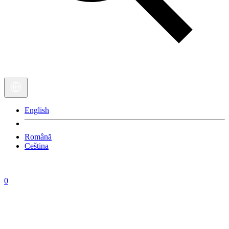
English
Română
Ceština
0