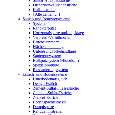
Silikat-Außenanstriche
Dispersion-Außenanstriche
Kalkanstriche
[ Alle zeigen… ]
Sanier- und Renoviersysteme
Systeme
Renovierputze
Horizontalsperre und- injektage
Verpress-/Verfüllmörtel
Bruchsteinmörtel
Flächenabdichtung
Untergrundvorbehandlung
Sanierputzsystem
Kalkputzsystem (Historisch)
Spezialprodukte
Risssanierungssystem
Estrich- und Bodensysteme
Unterbodenausgleich
Design-Estrich
Zement-Sulfat-Fliessestriche
Calcium-Sulfat-Estriche
Zement-Estrich
Bodenspachtelmasse
Dampfsperre
Randdämmstreifen