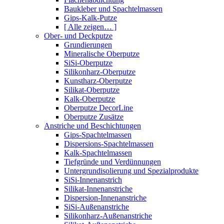
Baukleber und Spachtelmassen
Gips-Kalk-Putze
[ Alle zeigen… ]
Ober- und Deckputze
Grundierungen
Mineralische Oberputze
SiSi-Oberputze
Silikonharz-Oberputze
Kunstharz-Oberputze
Silikat-Oberputze
Kalk-Oberputze
Oberputze DecorLine
Oberputze Zusätze
Anstriche und Beschichtungen
Gips-Spachtelmassen
Dispersions-Spachtelmassen
Kalk-Spachtelmassen
Tiefgründe und Verdünnungen
Untergrundisolierung und Spezialprodukte
SiSi-Innenanstrich
Silikat-Innenanstriche
Dispersion-Innenanstriche
SiSi-Außenanstriche
Silikonharz-Außenanstriche