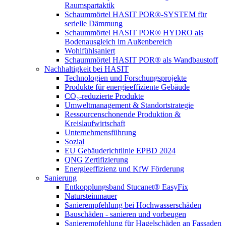
Raumspartaktik
Schaummörtel HASIT POR®-SYSTEM für
serielle Dämmung
Schaummörtel HASIT POR® HYDRO als
Bodenausgleich im Außenbereich
Wohlfühlsaniert
Schaummörtel HASIT POR® als Wandbaustoff
Nachhaltigkeit bei HASIT
Technologien und Forschungsprojekte
Produkte für energieeffiziente Gebäude
CO₂-reduzierte Produkte
Umweltmanagement & Standortstrategie
Ressourcenschonende Produktion &
Kreislaufwirtschaft
Unternehmensführung
Sozial
EU Gebäuderichtlinie EPBD 2024
QNG Zertifizierung
Energieeffizienz und KfW Förderung
Sanierung
Entkopplungsband Stucanet® EasyFix
Natursteinmauer
Sanierempfehlung bei Hochwasserschäden
Bauschäden - sanieren und vorbeugen
Sanierempfehlung für Hagelschäden an Fassaden