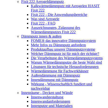
Fixit 222 Aerogeldämmputz
Kalkwärmedämmputz mit Aerogelen HASIT
Fixit 222
Fixit 222 - Die Anwendungsbereiche
Was sind Aerogele
Fixit 222 - FAQ
Auszeichnungen, Zulassung des
Wärmedämmputzes Fixit 222
Dämmputz innen & außen
FOME® das innovative Dämmputzsystem
Mehr Infos zu Dämmputz anfordern
Produktaufbau unserer Dämmputzsysteme
Welcher Dämmputz ist für mich der richtige?
Die Verarbeitung des Wärmedämmputzsystems
Warum Wärmedämmputze die beste Wahl sind
Lösungen für technische Herausforderungen
Wärmedämmung für Fachwerkhäuser
Außendämmung mit Dämmputz
Innendämmung mit Dämmputz
Wirkung - Wissenschaftlich fundiert und
nachweisbar
Innenräume - Decken und Wände
Innenwandgestaltung
Innenwandanforderungen
Innenputze und Materialien