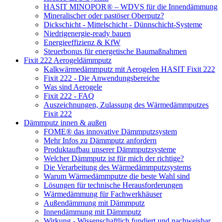
HASIT MINOPOR® – WDVS für die Innendämmung
Mineralischer oder pastöser Oberputz?
Dickschicht - Mittelschicht - Dünnschicht-Systeme
Niedrigenergie-ready bauen
Energieeffizienz & KfW
Steuerbonus für energetische Baumaßnahmen
Fixit 222 Aerogeldämmputz
Kalkwärmedämmputz mit Aerogelen HASIT Fixit 222
Fixit 222 - Die Anwendungsbereiche
Was sind Aerogele
Fixit 222 - FAQ
Auszeichnungen, Zulassung des Wärmedämmputzes
Fixit 222
Dämmputz innen & außen
FOME® das innovative Dämmputzsystem
Mehr Infos zu Dämmputz anfordern
Produktaufbau unserer Dämmputzsysteme
Welcher Dämmputz ist für mich der richtige?
Die Verarbeitung des Wärmedämmputzsystems
Warum Wärmedämmputze die beste Wahl sind
Lösungen für technische Herausforderungen
Wärmedämmung für Fachwerkhäuser
Außendämmung mit Dämmputz
Innendämmung mit Dämmputz
Wirkung - Wissenschaftlich fundiert und nachweisbar