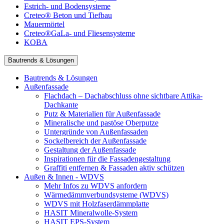
Estrich- und Bodensysteme
Creteo® Beton und Tiefbau
Mauermörtel
Creteo®GaLa- und Fliesensysteme
KOBA
Bautrends & Lösungen
Bautrends & Lösungen
Außenfassade
Flachdach – Dachabschluss ohne sichtbare Attika-
Dachkante
Putz & Materialien für Außenfassade
Mineralische und pastöse Oberputze
Untergründe von Außenfassaden
Sockelbereich der Außenfassade
Gestaltung der Außenfassade
Inspirationen für die Fassadengestaltung
Graffiti entfernen & Fassaden aktiv schützen
Außen & Innen - WDVS
Mehr Infos zu WDVS anfordern
Wärmedämmverbundsysteme (WDVS)
WDVS mit Holzfaserdämmplatte
HASIT Mineralwolle-System
HASIT EPS-System