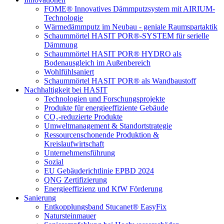
FOME® Innovatives Dämmputzsystem mit AIRIUM-
Technologie
Wärmedämmputz im Neubau - geniale Raumspartaktik
Schaummörtel HASIT POR®-SYSTEM für serielle
Dämmung
Schaummörtel HASIT POR® HYDRO als
Bodenausgleich im Außenbereich
Wohlfühlsaniert
Schaummörtel HASIT POR® als Wandbaustoff
Nachhaltigkeit bei HASIT
Technologien und Forschungsprojekte
Produkte für energieeffiziente Gebäude
CO₂-reduzierte Produkte
Umweltmanagement & Standortstrategie
Ressourcenschonende Produktion &
Kreislaufwirtschaft
Unternehmensführung
Sozial
EU Gebäuderichtlinie EPBD 2024
QNG Zertifizierung
Energieeffizienz und KfW Förderung
Sanierung
Entkopplungsband Stucanet® EasyFix
Natursteinmauer