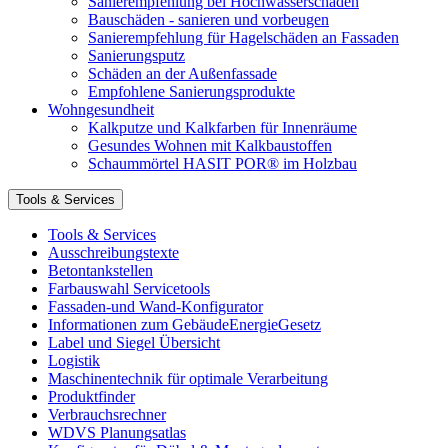
Sanierempfehlung bei Hochwasserschäden
Bauschäden - sanieren und vorbeugen
Sanierempfehlung für Hagelschäden an Fassaden
Sanierungsputz
Schäden an der Außenfassade
Empfohlene Sanierungsprodukte
Wohngesundheit
Kalkputze und Kalkfarben für Innenräume
Gesundes Wohnen mit Kalkbaustoffen
Schaummörtel HASIT POR® im Holzbau
Tools & Services
Tools & Services
Ausschreibungstexte
Betontankstellen
Farbauswahl Servicetools
Fassaden-und Wand-Konfigurator
Informationen zum GebäudeEnergieGesetz
Label und Siegel Übersicht
Logistik
Maschinentechnik für optimale Verarbeitung
Produktfinder
Verbrauchsrechner
WDVS Planungsatlas