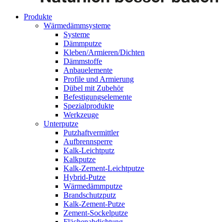
Produkte
Wärmedämmsysteme
Systeme
Dämmputze
Kleben/Armieren/Dichten
Dämmstoffe
Anbauelemente
Profile und Armierung
Dübel mit Zubehör
Befestigungselemente
Spezialprodukte
Werkzeuge
Unterputze
Putzhaftvermittler
Aufbrennsperre
Kalk-Leichtputz
Kalkputze
Kalk-Zement-Leichtputze
Hybrid-Putze
Wärmedämmputze
Brandschutzputz
Kalk-Zement-Putze
Zement-Sockelputze
Flächenabdichtung