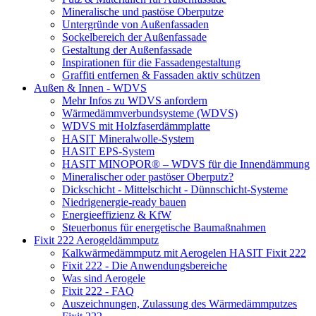
Mineralische und pastöse Oberputze
Untergründe von Außenfassaden
Sockelbereich der Außenfassade
Gestaltung der Außenfassade
Inspirationen für die Fassadengestaltung
Graffiti entfernen & Fassaden aktiv schützen
Außen & Innen - WDVS
Mehr Infos zu WDVS anfordern
Wärmedämmverbundsysteme (WDVS)
WDVS mit Holzfaserdämmplatte
HASIT Mineralwolle-System
HASIT EPS-System
HASIT MINOPOR® – WDVS für die Innendämmung
Mineralischer oder pastöser Oberputz?
Dickschicht - Mittelschicht - Dünnschicht-Systeme
Niedrigenergie-ready bauen
Energieeffizienz & KfW
Steuerbonus für energetische Baumaßnahmen
Fixit 222 Aerogeldämmputz
Kalkwärmedämmputz mit Aerogelen HASIT Fixit 222
Fixit 222 - Die Anwendungsbereiche
Was sind Aerogele
Fixit 222 - FAQ
Auszeichnungen, Zulassung des Wärmedämmputzes