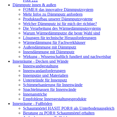
Fixit 222
Dämmputz innen & außen
FOME® das innovative Dämmputzsystem
Mehr Infos zu Dämmputz anfordern
Produktaufbau unserer Dämmputzsysteme
Welcher Dämmputz ist für mich der richtige?
Die Verarbeitung des Wärmedämmputzsystems
Warum Wärmedämmputze die beste Wahl sind
Lösungen für technische Herausforderungen
Wärmedämmung für Fachwerkhäuser
Außendämmung mit Dämmputz
Innendämmung mit Dämmputz
Wirkung - Wissenschaftlich fundiert und nachweisbar
Innenräume - Decken und Wände
Innenwandgestaltung
Innenwandanforderungen
Innenputze und Materialien
Untergründe für Innenputz
Schimmelsanierung für Innenwände
Spachtelmassen für Innenwände
Innenanstriche
Empfohlene Innengestaltungsprodukte
Innenräume - Fußböden
Schaummörtel HASIT POR® als Unterbodenausgleich
Beratung zu POR® Schaummörtel erhalten