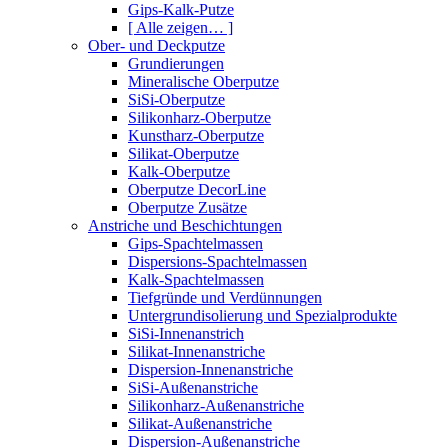
Gips-Kalk-Putze
[ Alle zeigen… ]
Ober- und Deckputze
Grundierungen
Mineralische Oberputze
SiSi-Oberputze
Silikonharz-Oberputze
Kunstharz-Oberputze
Silikat-Oberputze
Kalk-Oberputze
Oberputze DecorLine
Oberputze Zusätze
Anstriche und Beschichtungen
Gips-Spachtelmassen
Dispersions-Spachtelmassen
Kalk-Spachtelmassen
Tiefgründe und Verdünnungen
Untergrundisolierung und Spezialprodukte
SiSi-Innenanstrich
Silikat-Innenanstriche
Dispersion-Innenanstriche
SiSi-Außenanstriche
Silikonharz-Außenanstriche
Silikat-Außenanstriche
Dispersion-Außenanstriche