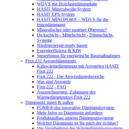
WDVS mit Holzfaserdämmplatte
HASIT Mineralwolle-System
HASIT EPS-System
HASIT MINOPOR® – WDVS für die
Innendämmung
Mineralischer oder pastöser Oberputz?
Dickschicht - Mittelschicht - Dünnschicht-
Systeme
Niedrigenergie-ready bauen
Energieeffizienz & KfW
Steuerbonus für energetische Baumaßnahmen
Fixit 222 Aerogeldämmputz
Kalkwärmedämmputz mit Aerogelen HASIT
Fixit 222
Fixit 222 - Die Anwendungsbereiche
Was sind Aerogele
Fixit 222 - FAQ
Auszeichnungen, Zulassung des
Wärmedämmputzes Fixit 222
Dämmputz innen & außen
FOME® das innovative Dämmputzsystem
Mehr Infos zu Dämmputz anfordern
Produktaufbau unserer Dämmputzsysteme
Welcher Dämmputz ist für mich der richtige?
Die Verarbeitung des Wärmedämmputzsystems