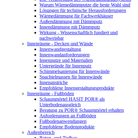
Warum Wärmedämmputze die beste Wahl sind
Lösungen für technische Herausforderungen
Wärmedämmung für Fachwerkhäuser
Außendämmung mit Dämmputz
Innendämmung mit Dämmputz
Wirkung - Wissenschaftlich fundiert und
nachweisbar
Innenräume - Decken und Wände
Innenwandgestaltung
Innenwandanforderungen
Innenputze und Materialien
Untergründe für Innenputz
Schimmelsanierung für Innenwände
Spachtelmassen für Innenwände
Innenanstriche
Empfohlene Innengestaltungsprodukte
Innenräume - Fußböden
Schaummörtel HASIT POR® als
Unterbodenausgleich
Beratung zu POR® Schaummörtel erhalten
Anforderungen an Fußböden
Fußbodenanwendungen
Empfohlene Bodenprodukte
Außenbereich
Beton- und Tiefbau