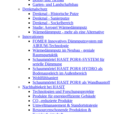
Garten- und Landschaftsbau
Denkmalschutz
Denkmal - Historische Putze
Denkmal - Sanierputze
Denkmal - Sockelbereich
Studie: Aerogel Wärmedämmputz
Wärmedämmputz - mehr als eine Alternative
Innovationen
FOME® Innovatives Dämmputzsystem mit
AIRIUM-Technologie
Wärmedämmputz im Neubau - geniale
Raumspartaktik
Schaummörtel HASIT POR®-SYSTEM für
serielle Dämmung
Schaummörtel HASIT POR® HYDRO als
Bodenausgleich im Außenbereich
Wohlfühlsaniert
Schaummörtel HASIT POR® als Wandbaustoff
Nachhaltigkeit bei HASIT
Technologien und Forschungsprojekte
Produkte für energieeffiziente Gebäude
CO₂-reduzierte Produkte
Umweltmanagement & Standortstrategie
Ressourcenschonende Produktion &