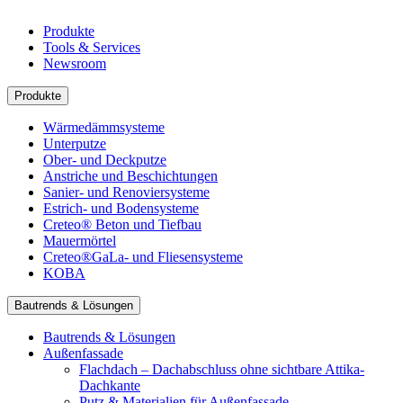
Produkte
Tools & Services
Newsroom
Produkte
Wärmedämmsysteme
Unterputze
Ober- und Deckputze
Anstriche und Beschichtungen
Sanier- und Renoviersysteme
Estrich- und Bodensysteme
Creteo® Beton und Tiefbau
Mauermörtel
Creteo®GaLa- und Fliesensysteme
KOBA
Bautrends & Lösungen
Bautrends & Lösungen
Außenfassade
Flachdach – Dachabschluss ohne sichtbare Attika-
Dachkante
Putz & Materialien für Außenfassade