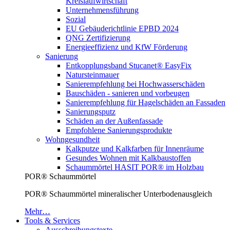
Kreislaufwirtschaft
Unternehmensführung
Sozial
EU Gebäuderichtlinie EPBD 2024
QNG Zertifizierung
Energieeffizienz und KfW Förderung
Sanierung
Entkopplungsband Stucanet® EasyFix
Natursteinmauer
Sanierempfehlung bei Hochwasserschäden
Bauschäden - sanieren und vorbeugen
Sanierempfehlung für Hagelschäden an Fassaden
Sanierungsputz
Schäden an der Außenfassade
Empfohlene Sanierungsprodukte
Wohngesundheit
Kalkputze und Kalkfarben für Innenräume
Gesundes Wohnen mit Kalkbaustoffen
Schaummörtel HASIT POR® im Holzbau
POR® Schaummörtel
POR® Schaummörtel mineralischer Unterbodenausgleich
Mehr…
Tools & Services
Ausschreibungstexte