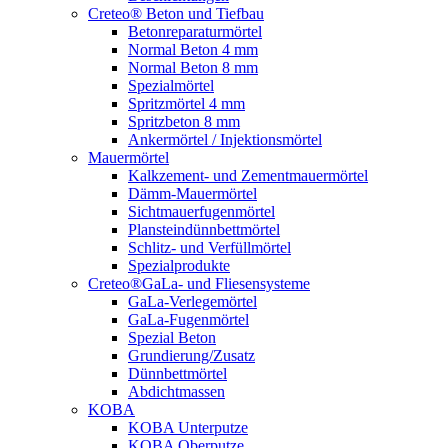
Creteo® Beton und Tiefbau
Betonreparaturmörtel
Normal Beton 4 mm
Normal Beton 8 mm
Spezialmörtel
Spritzmörtel 4 mm
Spritzbeton 8 mm
Ankermörtel / Injektionsmörtel
Mauermörtel
Kalkzement- und Zementmauermörtel
Dämm-Mauermörtel
Sichtmauerfugenmörtel
Plansteindünnbettmörtel
Schlitz- und Verfüllmörtel
Spezialprodukte
Creteo®GaLa- und Fliesensysteme
GaLa-Verlegemörtel
GaLa-Fugenmörtel
Spezial Beton
Grundierung/Zusatz
Dünnbettmörtel
Abdichtmassen
KOBA
KOBA Unterputze
KOBA Oberputze