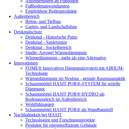
Anforderungen an Fußböden
Fußbodenanwendungen
Empfohlene Bodenprodukte
Außenbereich
Beton- und Tiefbau
Garten- und Landschaftsbau
Denkmalschutz
Denkmal - Historische Putze
Denkmal - Sanierputze
Denkmal - Sockelbereich
Studie: Aerogel Wärmedämmputz
Wärmedämmputz - mehr als eine Alternative
Innovationen
FOME® Innovatives Dämmputzsystem mit AIRIUM-
Technologie
Wärmedämmputz im Neubau - geniale Raumspartaktik
Schaummörtel HASIT POR®-SYSTEM für serielle
Dämmung
Schaummörtel HASIT POR® HYDRO als
Bodenausgleich im Außenbereich
Wohlfühlsaniert
Schaummörtel HASIT POR® als Wandbaustoff
Nachhaltigkeit bei HASIT
Technologien und Forschungsprojekte
Produkte für energieeffiziente Gebäude