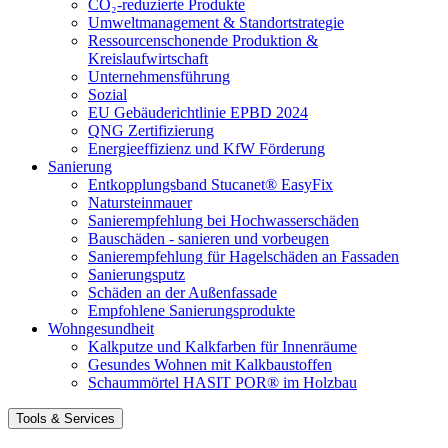
CO₂-reduzierte Produkte
Umweltmanagement & Standortstrategie
Ressourcenschonende Produktion &
Kreislaufwirtschaft
Unternehmensführung
Sozial
EU Gebäuderichtlinie EPBD 2024
QNG Zertifizierung
Energieeffizienz und KfW Förderung
Sanierung
Entkopplungsband Stucanet® EasyFix
Natursteinmauer
Sanierempfehlung bei Hochwasserschäden
Bauschäden - sanieren und vorbeugen
Sanierempfehlung für Hagelschäden an Fassaden
Sanierungsputz
Schäden an der Außenfassade
Empfohlene Sanierungsprodukte
Wohngesundheit
Kalkputze und Kalkfarben für Innenräume
Gesundes Wohnen mit Kalkbaustoffen
Schaummörtel HASIT POR® im Holzbau
Tools & Services