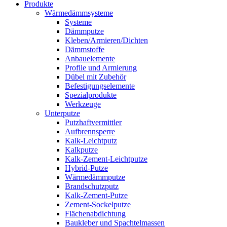
Produkte
Wärmedämmsysteme
Systeme
Dämmputze
Kleben/Armieren/Dichten
Dämmstoffe
Anbauelemente
Profile und Armierung
Dübel mit Zubehör
Befestigungselemente
Spezialprodukte
Werkzeuge
Unterputze
Putzhaftvermittler
Aufbrennsperre
Kalk-Leichtputz
Kalkputze
Kalk-Zement-Leichtputze
Hybrid-Putze
Wärmedämmputze
Brandschutzputz
Kalk-Zement-Putze
Zement-Sockelputze
Flächenabdichtung
Baukleber und Spachtelmassen