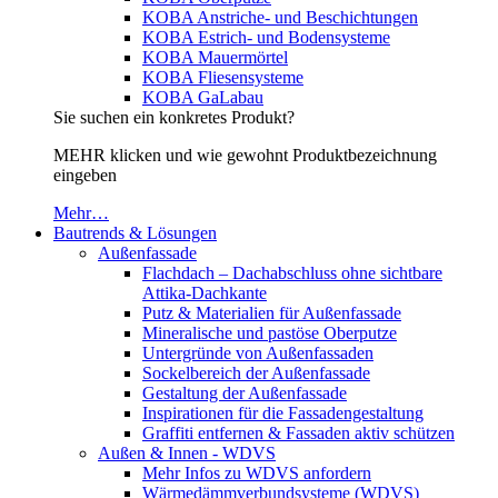
KOBA Anstriche- und Beschichtungen
KOBA Estrich- und Bodensysteme
KOBA Mauermörtel
KOBA Fliesensysteme
KOBA GaLabau
Sie suchen ein konkretes Produkt?
MEHR klicken und wie gewohnt Produktbezeichnung
eingeben
Mehr…
Bautrends & Lösungen
Außenfassade
Flachdach – Dachabschluss ohne sichtbare
Attika-Dachkante
Putz & Materialien für Außenfassade
Mineralische und pastöse Oberputze
Untergründe von Außenfassaden
Sockelbereich der Außenfassade
Gestaltung der Außenfassade
Inspirationen für die Fassadengestaltung
Graffiti entfernen & Fassaden aktiv schützen
Außen & Innen - WDVS
Mehr Infos zu WDVS anfordern
Wärmedämmverbundsysteme (WDVS)