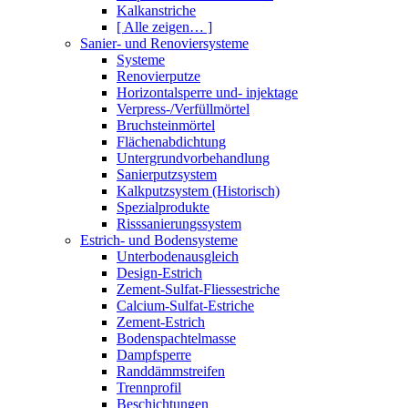
Kalkanstriche
[ Alle zeigen… ]
Sanier- und Renoviersysteme
Systeme
Renovierputze
Horizontalsperre und- injektage
Verpress-/Verfüllmörtel
Bruchsteinmörtel
Flächenabdichtung
Untergrundvorbehandlung
Sanierputzsystem
Kalkputzsystem (Historisch)
Spezialprodukte
Risssanierungssystem
Estrich- und Bodensysteme
Unterbodenausgleich
Design-Estrich
Zement-Sulfat-Fliessestriche
Calcium-Sulfat-Estriche
Zement-Estrich
Bodenspachtelmasse
Dampfsperre
Randdämmstreifen
Trennprofil
Beschichtungen