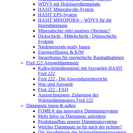
WDVS mit Holzfaserdämmplatte
HASIT Mineralwolle-System
HASIT EPS-System
HASIT MINOPOR® – WDVS für die
Innendämmung
Mineralischer oder pastöser Oberputz?
Dickschicht - Mittelschicht - Dünnschicht-
Systeme
Niedrigenergie-ready bauen
Energieeffizienz & KfW
Steuerbonus für energetische Baumaßnahmen
Fixit 222 Aerogeldämmputz
Kalkwärmedämmputz mit Aerogelen HASIT
Fixit 222
Fixit 222 - Die Anwendungsbereiche
Was sind Aerogele
Fixit 222 - FAQ
Auszeichnungen, Zulassung des
Wärmedämmputzes Fixit 222
Dämmputz innen & außen
FOME® das innovative Dämmputzsystem
Mehr Infos zu Dämmputz anfordern
Produktaufbau unserer Dämmputzsysteme
Welcher Dämmputz ist für mich der richtige?
Die Verarbeitung des Wärmedämmputzsystems