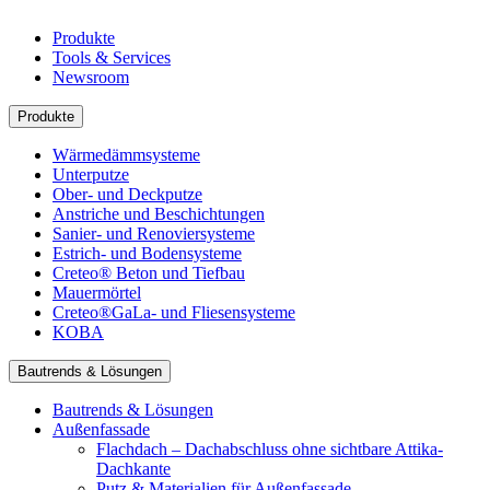
Produkte
Tools & Services
Newsroom
Produkte
Wärmedämmsysteme
Unterputze
Ober- und Deckputze
Anstriche und Beschichtungen
Sanier- und Renoviersysteme
Estrich- und Bodensysteme
Creteo® Beton und Tiefbau
Mauermörtel
Creteo®GaLa- und Fliesensysteme
KOBA
Bautrends & Lösungen
Bautrends & Lösungen
Außenfassade
Flachdach – Dachabschluss ohne sichtbare Attika-
Dachkante
Putz & Materialien für Außenfassade