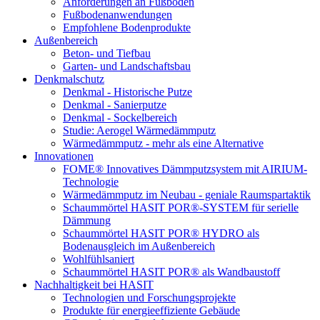
Anforderungen an Fußböden
Fußbodenanwendungen
Empfohlene Bodenprodukte
Außenbereich
Beton- und Tiefbau
Garten- und Landschaftsbau
Denkmalschutz
Denkmal - Historische Putze
Denkmal - Sanierputze
Denkmal - Sockelbereich
Studie: Aerogel Wärmedämmputz
Wärmedämmputz - mehr als eine Alternative
Innovationen
FOME® Innovatives Dämmputzsystem mit AIRIUM-
Technologie
Wärmedämmputz im Neubau - geniale Raumspartaktik
Schaummörtel HASIT POR®-SYSTEM für serielle
Dämmung
Schaummörtel HASIT POR® HYDRO als
Bodenausgleich im Außenbereich
Wohlfühlsaniert
Schaummörtel HASIT POR® als Wandbaustoff
Nachhaltigkeit bei HASIT
Technologien und Forschungsprojekte
Produkte für energieeffiziente Gebäude