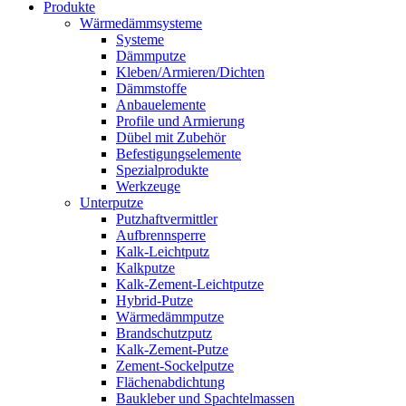
Produkte
Wärmedämmsysteme
Systeme
Dämmputze
Kleben/Armieren/Dichten
Dämmstoffe
Anbauelemente
Profile und Armierung
Dübel mit Zubehör
Befestigungselemente
Spezialprodukte
Werkzeuge
Unterputze
Putzhaftvermittler
Aufbrennsperre
Kalk-Leichtputz
Kalkputze
Kalk-Zement-Leichtputze
Hybrid-Putze
Wärmedämmputze
Brandschutzputz
Kalk-Zement-Putze
Zement-Sockelputze
Flächenabdichtung
Baukleber und Spachtelmassen