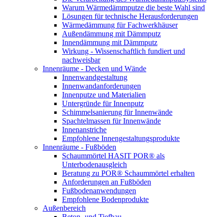
Warum Wärmedämmputze die beste Wahl sind
Lösungen für technische Herausforderungen
Wärmedämmung für Fachwerkhäuser
Außendämmung mit Dämmputz
Innendämmung mit Dämmputz
Wirkung - Wissenschaftlich fundiert und
nachweisbar
Innenräume - Decken und Wände
Innenwandgestaltung
Innenwandanforderungen
Innenputze und Materialien
Untergründe für Innenputz
Schimmelsanierung für Innenwände
Spachtelmassen für Innenwände
Innenanstriche
Empfohlene Innengestaltungsprodukte
Innenräume - Fußböden
Schaummörtel HASIT POR® als
Unterbodenausgleich
Beratung zu POR® Schaummörtel erhalten
Anforderungen an Fußböden
Fußbodenanwendungen
Empfohlene Bodenprodukte
Außenbereich
Beton- und Tiefbau