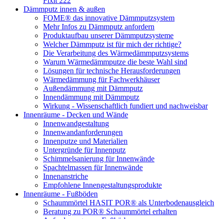
Fixit 222
Dämmputz innen & außen
FOME® das innovative Dämmputzsystem
Mehr Infos zu Dämmputz anfordern
Produktaufbau unserer Dämmputzsysteme
Welcher Dämmputz ist für mich der richtige?
Die Verarbeitung des Wärmedämmputzsystems
Warum Wärmedämmputze die beste Wahl sind
Lösungen für technische Herausforderungen
Wärmedämmung für Fachwerkhäuser
Außendämmung mit Dämmputz
Innendämmung mit Dämmputz
Wirkung - Wissenschaftlich fundiert und nachweisbar
Innenräume - Decken und Wände
Innenwandgestaltung
Innenwandanforderungen
Innenputze und Materialien
Untergründe für Innenputz
Schimmelsanierung für Innenwände
Spachtelmassen für Innenwände
Innenanstriche
Empfohlene Innengestaltungsprodukte
Innenräume - Fußböden
Schaummörtel HASIT POR® als Unterbodenausgleich
Beratung zu POR® Schaummörtel erhalten