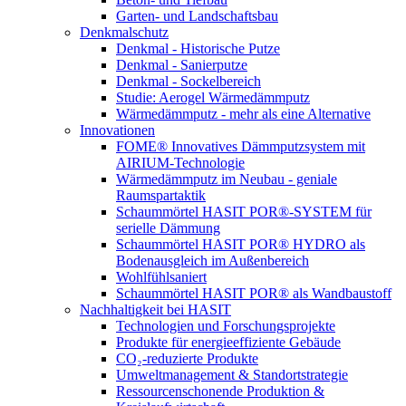
Garten- und Landschaftsbau
Denkmalschutz
Denkmal - Historische Putze
Denkmal - Sanierputze
Denkmal - Sockelbereich
Studie: Aerogel Wärmedämmputz
Wärmedämmputz - mehr als eine Alternative
Innovationen
FOME® Innovatives Dämmputzsystem mit
AIRIUM-Technologie
Wärmedämmputz im Neubau - geniale
Raumspartaktik
Schaummörtel HASIT POR®-SYSTEM für
serielle Dämmung
Schaummörtel HASIT POR® HYDRO als
Bodenausgleich im Außenbereich
Wohlfühlsaniert
Schaummörtel HASIT POR® als Wandbaustoff
Nachhaltigkeit bei HASIT
Technologien und Forschungsprojekte
Produkte für energieeffiziente Gebäude
CO₂-reduzierte Produkte
Umweltmanagement & Standortstrategie
Ressourcenschonende Produktion &