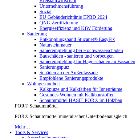
Kreislaufwirtschaft
Unternehmensführung
Sozial
EU Gebäuderichtlinie EPBD 2024
QNG Zertifizierung
Energieeffizienz und KfW Förderung
Sanierung
Entkopplungsband Stucanet® EasyFix
Natursteinmauer
Sanierempfehlung bei Hochwasserschäden
Bauschäden - sanieren und vorbeugen
Sanierempfehlung für Hagelschäden an Fassaden
Sanierungsputz
Schäden an der Außenfassade
Empfohlene Sanierungsprodukte
Wohngesundheit
Kalkputze und Kalkfarben für Innenräume
Gesundes Wohnen mit Kalkbaustoffen
Schaummörtel HASIT POR® im Holzbau
POR® Schaummörtel
POR® Schaummörtel mineralischer Unterbodenausgleich
Mehr…
Tools & Services
Ausschreibungstexte