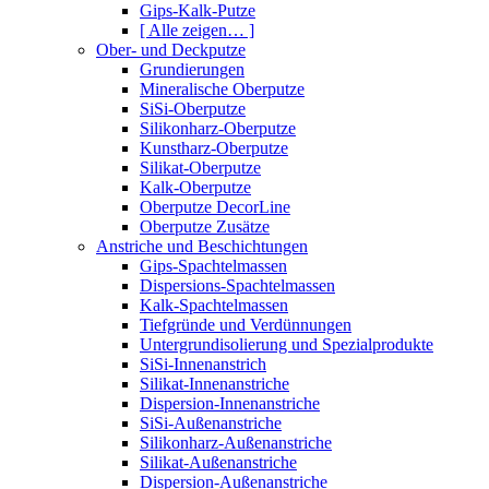
Gips-Kalk-Putze
[ Alle zeigen… ]
Ober- und Deckputze
Grundierungen
Mineralische Oberputze
SiSi-Oberputze
Silikonharz-Oberputze
Kunstharz-Oberputze
Silikat-Oberputze
Kalk-Oberputze
Oberputze DecorLine
Oberputze Zusätze
Anstriche und Beschichtungen
Gips-Spachtelmassen
Dispersions-Spachtelmassen
Kalk-Spachtelmassen
Tiefgründe und Verdünnungen
Untergrundisolierung und Spezialprodukte
SiSi-Innenanstrich
Silikat-Innenanstriche
Dispersion-Innenanstriche
SiSi-Außenanstriche
Silikonharz-Außenanstriche
Silikat-Außenanstriche
Dispersion-Außenanstriche