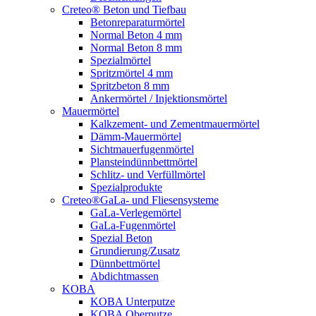
Creteo® Beton und Tiefbau
Betonreparaturmörtel
Normal Beton 4 mm
Normal Beton 8 mm
Spezialmörtel
Spritzmörtel 4 mm
Spritzbeton 8 mm
Ankermörtel / Injektionsmörtel
Mauermörtel
Kalkzement- und Zementmauermörtel
Dämm-Mauermörtel
Sichtmauerfugenmörtel
Plansteindünnbettmörtel
Schlitz- und Verfüllmörtel
Spezialprodukte
Creteo®GaLa- und Fliesensysteme
GaLa-Verlegemörtel
GaLa-Fugenmörtel
Spezial Beton
Grundierung/Zusatz
Dünnbettmörtel
Abdichtmassen
KOBA
KOBA Unterputze
KOBA Oberputze