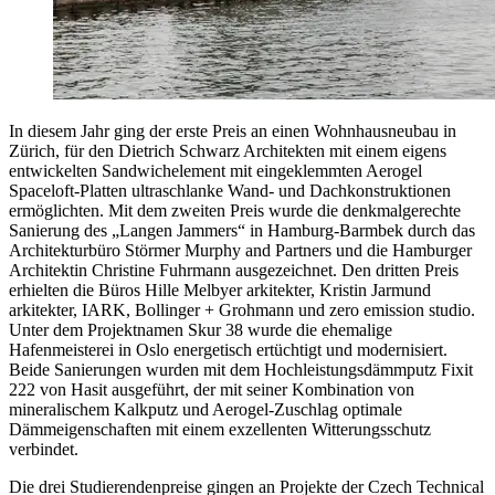
In diesem Jahr ging der erste Preis an einen Wohnhausneubau in
Zürich, für den Dietrich Schwarz Architekten mit einem eigens
entwickelten Sandwichelement mit eingeklemmten Aerogel
Spaceloft-Platten ultraschlanke Wand- und Dachkonstruktionen
ermöglichten. Mit dem zweiten Preis wurde die denkmalgerechte
Sanierung des „Langen Jammers“ in Hamburg-Barmbek durch das
Architekturbüro Störmer Murphy and Partners und die Hamburger
Architektin Christine Fuhrmann ausgezeichnet. Den dritten Preis
erhielten die Büros Hille Melbyer arkitekter, Kristin Jarmund
arkitekter, IARK, Bollinger + Grohmann und zero emission studio.
Unter dem Projektnamen Skur 38 wurde die ehemalige
Hafenmeisterei in Oslo energetisch ertüchtigt und modernisiert.
Beide Sanierungen wurden mit dem Hochleistungsdämmputz Fixit
222 von Hasit ausgeführt, der mit seiner Kombination von
mineralischem Kalkputz und Aerogel-Zuschlag optimale
Dämmeigenschaften mit einem exzellenten Witterungsschutz
verbindet.
Die drei Studierendenpreise gingen an Projekte der Czech Technical