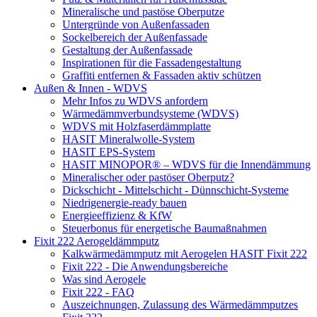
Mineralische und pastöse Oberputze
Untergründe von Außenfassaden
Sockelbereich der Außenfassade
Gestaltung der Außenfassade
Inspirationen für die Fassadengestaltung
Graffiti entfernen & Fassaden aktiv schützen
Außen & Innen - WDVS
Mehr Infos zu WDVS anfordern
Wärmedämmverbundsysteme (WDVS)
WDVS mit Holzfaserdämmplatte
HASIT Mineralwolle-System
HASIT EPS-System
HASIT MINOPOR® – WDVS für die Innendämmung
Mineralischer oder pastöser Oberputz?
Dickschicht - Mittelschicht - Dünnschicht-Systeme
Niedrigenergie-ready bauen
Energieeffizienz & KfW
Steuerbonus für energetische Baumaßnahmen
Fixit 222 Aerogeldämmputz
Kalkwärmedämmputz mit Aerogelen HASIT Fixit 222
Fixit 222 - Die Anwendungsbereiche
Was sind Aerogele
Fixit 222 - FAQ
Auszeichnungen, Zulassung des Wärmedämmputzes