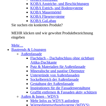
KOBA Anstriche- und Beschichtungen
KOBA Estrich- und Bodensysteme
KOBA Mauermörtel
KOBA Fliesensysteme
KOBA GaLabau
Sie suchen ein konkretes Produkt?
MEHR klicken und wie gewohnt Produktbezeichnung
eingeben
Mehr…
Bautrends & Lösungen
Außenfassade
Flachdach – Dachabschluss ohne sichtbare
Attika-Dachkante
Putz & Materialien für Außenfassade
Mineralische und pastöse Oberputze
Untergründe von Außenfassaden
Sockelbereich der Außenfassade
Gestaltung der Außenfassade
Inspirationen für die Fassadengestaltung
Graffiti entfernen & Fassaden aktiv schützen
Außen & Innen - WDVS
Mehr Infos zu WDVS anfordern
Wärmedämmverbundsysteme (WDVS)