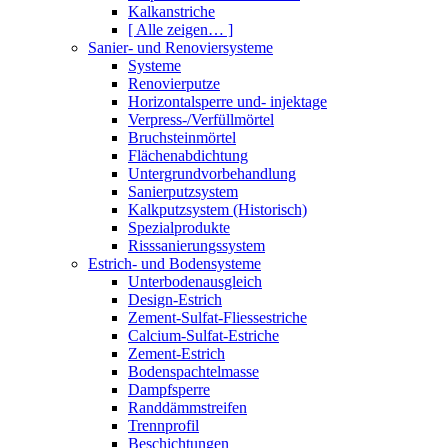
Kalkanstriche
[ Alle zeigen… ]
Sanier- und Renoviersysteme
Systeme
Renovierputze
Horizontalsperre und- injektage
Verpress-/Verfüllmörtel
Bruchsteinmörtel
Flächenabdichtung
Untergrundvorbehandlung
Sanierputzsystem
Kalkputzsystem (Historisch)
Spezialprodukte
Risssanierungssystem
Estrich- und Bodensysteme
Unterbodenausgleich
Design-Estrich
Zement-Sulfat-Fliessestriche
Calcium-Sulfat-Estriche
Zement-Estrich
Bodenspachtelmasse
Dampfsperre
Randdämmstreifen
Trennprofil
Beschichtungen