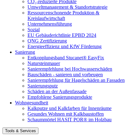
CO₂-reduzierte Produkte
Umweltmanagement & Standortstrategie
Ressourcenschonende Produktion &
Kreislaufwirtschaft
Unternehmensführung
Sozial
EU Gebäuderichtlinie EPBD 2024
QNG Zertifizierung
Energieeffizienz und KfW Förderung
Sanierung
Entkopplungsband Stucanet® EasyFix
Natursteinmauer
Sanierempfehlung bei Hochwasserschäden
Bauschäden - sanieren und vorbeugen
Sanierempfehlung für Hagelschäden an Fassaden
Sanierungsputz
Schäden an der Außenfassade
Empfohlene Sanierungsprodukte
Wohngesundheit
Kalkputze und Kalkfarben für Innenräume
Gesundes Wohnen mit Kalkbaustoffen
Schaummörtel HASIT POR® im Holzbau
Tools & Services