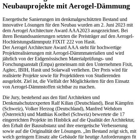
Neubauprojekte mit Aerogel-Dämmung
Energetische Sanierungen im denkmalgeschützten Bestand und
innovative Lösungen für den Neubau wurden am 2. Juni 2023 mit
dem Aerogel Architecture Award AAA2023 ausgezeichnet. Bei
ihren Bestandssanierungen setzten die Preisträger auf den Aerogel-
Hochleistungsdämmputz FIXIT 222 von Hasit.
Der Aerogel Architecture Award AAA steht für hochwertige
Projektrealisierungen mit Aerogel-Dämmmaterialien und wird
jährlich von der Eidgenössischen Materialprüfungs- und
Forschungsanstalt (Empa) gemeinsam mit den Unternehmen Fixit,
Agitec, IBIH, Hasit und Solarwall verliehen. Der Preis wird für
realisierte Projekte sowie für Projektideen von Studierenden
ausgelobt. Ziel ist, die Vielfalt der Möglichkeiten für den Einsatz
von Aerogel-Dämmstoffen sichtbar zu machen.
Die Jury, bestehend aus den fünf Architekten und
Denkmalschutzexperten Ralf Kilian (Deutschland), Beat Kämpfen
(Schweiz), Volker Herzog (Deutschland), Manfred Wehdorn
(Österreich) und Matthias Koelbel (Schweiz) bewertete die 17
eingereichten Projekte im Hinblick auf die Qualität der Architektur,
den Erhalt der Bausubstanz und ihre energetische Verbesserung
sowie auf die Originalität der Lösungen. „Im Bestand zeigt sich, mit
welch geringem Einsatz alte Gebäude für heutige Anforderungen fit