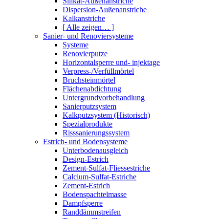
Silikat-Außenanstriche
Dispersion-Außenanstriche
Kalkanstriche
[ Alle zeigen… ]
Sanier- und Renoviersysteme
Systeme
Renovierputze
Horizontalsperre und- injektage
Verpress-/Verfüllmörtel
Bruchsteinmörtel
Flächenabdichtung
Untergrundvorbehandlung
Sanierputzsystem
Kalkputzsystem (Historisch)
Spezialprodukte
Risssanierungssystem
Estrich- und Bodensysteme
Unterbodenausgleich
Design-Estrich
Zement-Sulfat-Fliessestriche
Calcium-Sulfat-Estriche
Zement-Estrich
Bodenspachtelmasse
Dampfsperre
Randdämmstreifen