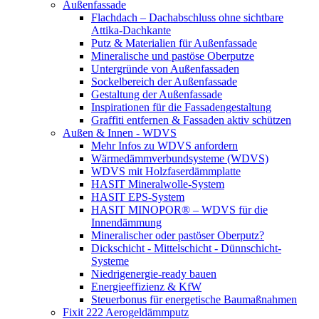
Außenfassade
Flachdach – Dachabschluss ohne sichtbare
Attika-Dachkante
Putz & Materialien für Außenfassade
Mineralische und pastöse Oberputze
Untergründe von Außenfassaden
Sockelbereich der Außenfassade
Gestaltung der Außenfassade
Inspirationen für die Fassadengestaltung
Graffiti entfernen & Fassaden aktiv schützen
Außen & Innen - WDVS
Mehr Infos zu WDVS anfordern
Wärmedämmverbundsysteme (WDVS)
WDVS mit Holzfaserdämmplatte
HASIT Mineralwolle-System
HASIT EPS-System
HASIT MINOPOR® – WDVS für die
Innendämmung
Mineralischer oder pastöser Oberputz?
Dickschicht - Mittelschicht - Dünnschicht-
Systeme
Niedrigenergie-ready bauen
Energieeffizienz & KfW
Steuerbonus für energetische Baumaßnahmen
Fixit 222 Aerogeldämmputz