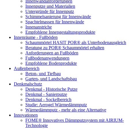
Innenwandanforderungen
Innenputze und Materialien
Untergründe für Innenputz
Schimmelsanierung für Innenwände
Spachtelmassen für Innenwände
Innenanstriche
Empfohlene Innengestaltungsprodukte
Innenräume - Fußböden
Schaummörtel HASIT POR® als Unterbodenausgleich
Beratung zu POR® Schaummörtel erhalten
Anforderungen an Fußböden
Fußbodenanwendungen
Empfohlene Bodenprodukte
Außenbereich
Beton- und Tiefbau
Garten- und Landschaftsbau
Denkmalschutz
Denkmal - Historische Putze
Denkmal - Sanierputze
Denkmal - Sockelbereich
Studie: Aerogel Wärmedämmputz
Wärmedämmputz - mehr als eine Alternative
Innovationen
FOME® Innovatives Dämmputzsystem mit AIRIUM-
Technologie