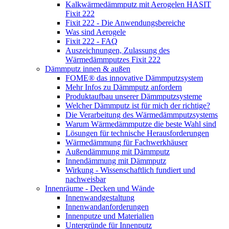
Kalkwärmedämmputz mit Aerogelen HASIT
Fixit 222
Fixit 222 - Die Anwendungsbereiche
Was sind Aerogele
Fixit 222 - FAQ
Auszeichnungen, Zulassung des
Wärmedämmputzes Fixit 222
Dämmputz innen & außen
FOME® das innovative Dämmputzsystem
Mehr Infos zu Dämmputz anfordern
Produktaufbau unserer Dämmputzsysteme
Welcher Dämmputz ist für mich der richtige?
Die Verarbeitung des Wärmedämmputzsystems
Warum Wärmedämmputze die beste Wahl sind
Lösungen für technische Herausforderungen
Wärmedämmung für Fachwerkhäuser
Außendämmung mit Dämmputz
Innendämmung mit Dämmputz
Wirkung - Wissenschaftlich fundiert und
nachweisbar
Innenräume - Decken und Wände
Innenwandgestaltung
Innenwandanforderungen
Innenputze und Materialien
Untergründe für Innenputz