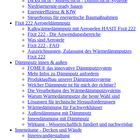
Dickschicht - Mittelschicht - Dünnschicht-Systeme
Niedrigenergie-ready bauen
Energieeffizienz & KfW
Steuerbonus für energetische Baumaßnahmen
Fixit 222 Aerogeldämmputz
Kalkwärmedämmputz mit Aerogelen HASIT Fixit 222
Fixit 222 - Die Anwendungsbereiche
Was sind Aerogele
Fixit 222 - FAQ
Auszeichnungen, Zulassung des Wärmedämmputzes
Fixit 222
Dämmputz innen & außen
FOME® das innovative Dämmputzsystem
Mehr Infos zu Dämmputz anfordern
Produktaufbau unserer Dämmputzsysteme
Welcher Dämmputz ist für mich der richtige?
Die Verarbeitung des Wärmedämmputzsystems
Warum Wärmedämmputze die beste Wahl sind
Lösungen für technische Herausforderungen
Wärmedämmung für Fachwerkhäuser
Außendämmung mit Dämmputz
Innendämmung mit Dämmputz
Wirkung - Wissenschaftlich fundiert und nachweisbar
Innenräume - Decken und Wände
Innenwandgestaltung