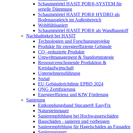
Schaummörtel HASIT POR®-SYSTEM für
serielle Dämmung
Schaummörtel HASIT POR® HYDRO als
Bodenausgleich im Außenbereich
Wohlfühlsaniert
Schaummörtel HASIT POR® als Wandbaustoff
Nachhaltigkeit bei HASIT
Technologien und Forschungsprojekte
Produkte für energieeffiziente Gebäude
CO₂-reduzierte Produkte
Umweltmanagement & Standortstrategie
Ressourcenschonende Produktion &
Kreislaufwirtschaft
Unternehmensführung
Sozial
EU Gebäuderichtlinie EPBD 2024
QNG Zertifizierung
Energieeffizienz und KfW Förderung
Sanierung
Entkopplungsband Stucanet® EasyFix
Natursteinmauer
Sanierempfehlung bei Hochwasserschäden
Bauschäden - sanieren und vorbeugen
Sanierempfehlung für Hagelschäden an Fassaden
Sanierungsputz