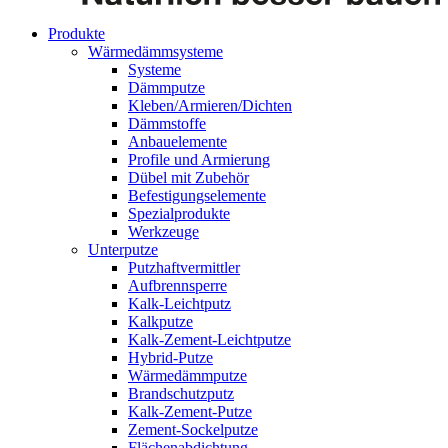
Produkte
Wärmedämmsysteme
Systeme
Dämmputze
Kleben/Armieren/Dichten
Dämmstoffe
Anbauelemente
Profile und Armierung
Dübel mit Zubehör
Befestigungselemente
Spezialprodukte
Werkzeuge
Unterputze
Putzhaftvermittler
Aufbrennsperre
Kalk-Leichtputz
Kalkputze
Kalk-Zement-Leichtputze
Hybrid-Putze
Wärmedämmputze
Brandschutzputz
Kalk-Zement-Putze
Zement-Sockelputze
Flächenabdichtung