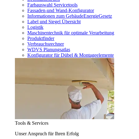
Farbauswahl Servicetools
Fassaden-und Wand-Konfigurator
Informationen zum GebäudeEnergieGesetz
Label und Siegel Übersicht
Logistik
Maschinentechnik für optimale Verarbeitung
Produktfinder
Verbrauchsrechner
WDVS Planungsatlas
Konfigurator für Dübel & Montageelemente
Tools & Services
Unser Anspruch für Ihren Erfolg