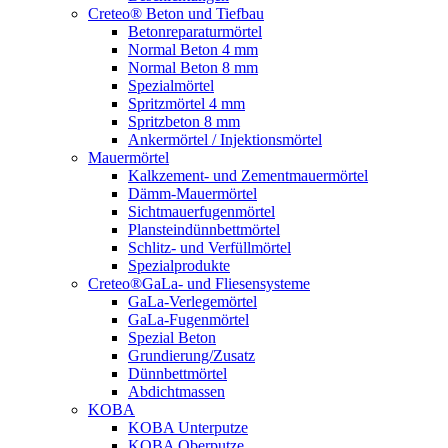
Creteo® Beton und Tiefbau
Betonreparaturmörtel
Normal Beton 4 mm
Normal Beton 8 mm
Spezialmörtel
Spritzmörtel 4 mm
Spritzbeton 8 mm
Ankermörtel / Injektionsmörtel
Mauermörtel
Kalkzement- und Zementmauermörtel
Dämm-Mauermörtel
Sichtmauerfugenmörtel
Plansteindünnbettmörtel
Schlitz- und Verfüllmörtel
Spezialprodukte
Creteo®GaLa- und Fliesensysteme
GaLa-Verlegemörtel
GaLa-Fugenmörtel
Spezial Beton
Grundierung/Zusatz
Dünnbettmörtel
Abdichtmassen
KOBA
KOBA Unterputze
KOBA Oberputze