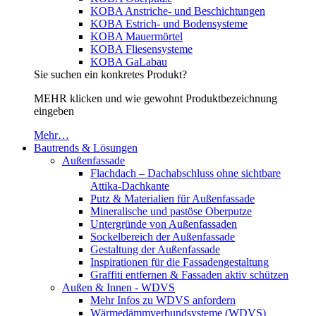
KOBA Anstriche- und Beschichtungen
KOBA Estrich- und Bodensysteme
KOBA Mauermörtel
KOBA Fliesensysteme
KOBA GaLabau
Sie suchen ein konkretes Produkt?
MEHR klicken und wie gewohnt Produktbezeichnung
eingeben
Mehr…
Bautrends & Lösungen
Außenfassade
Flachdach – Dachabschluss ohne sichtbare
Attika-Dachkante
Putz & Materialien für Außenfassade
Mineralische und pastöse Oberputze
Untergründe von Außenfassaden
Sockelbereich der Außenfassade
Gestaltung der Außenfassade
Inspirationen für die Fassadengestaltung
Graffiti entfernen & Fassaden aktiv schützen
Außen & Innen - WDVS
Mehr Infos zu WDVS anfordern
Wärmedämmverbundsysteme (WDVS)