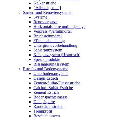
Kalkanstriche
[ Alle zeigen… ]
Sanier- und Renoviersysteme
Systeme
Renovierputze
Horizontalsperre und- injektage
Verpress-/Verfüllmörtel
Bruchsteinmörtel
Flächenabdichtung
Untergrundvorbehandlung
Sanierputzsystem
Kalkputzsystem (Historisch)
Spezialprodukte
Risssanierungssystem
Estrich- und Bodensysteme
Unterbodenausgleich
Design-Estrich
Zement-Sulfat-Fliessestriche
Calcium-Sulfat-Estriche
Zement-Estrich
Bodenspachtelmasse
Dampfsperre
Randdämmstreifen
Trennprofil
Beschichtungen