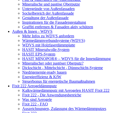
Mineralische und pastöse Oberputze
Untergründe von Außenfassaden
Sockelbereich der Außenfassade
Gestaltung der Außenfassade
Inspirationen für die Fassadengestaltung
Graffiti entfernen & Fassaden aktiv schützen
Außen & Innen - WDVS
Mehr Infos zu WDVS anfordern
Wärmedämmverbundsysteme (WDVS)
WDVS mit Holzfaserdämmplatte
HASIT Mineralwolle-System
HASIT EPS-System
HASIT MINOPOR® – WDVS für die Innendämmung
Mineralischer oder pastöser Oberputz?
Dickschicht - Mittelschicht - Dünnschicht-Systeme
Niedrigenergie-ready bauen
Energieeffizienz & KfW
Steuerbonus für energetische Baumaßnahmen
Fixit 222 Aerogeldämmputz
Kalkwärmedämmputz mit Aerogelen HASIT Fixit 222
Fixit 222 - Die Anwendungsbereiche
Was sind Aerogele
Fixit 222 - FAQ
Auszeichnungen, Zulassung des Wärmedämmputzes