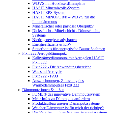
WDVS mit Holzfaserdämmplatte
HASIT Mineralwolle-System
HASIT EPS-System
HASIT MINOPOR® – WDVS für die
Innendämmung
Mineralischer oder pastöser Oberputz?
Dickschicht - Mittelschicht - Dünnschicht-
Systeme
Niedrigenergie-ready bauen
Energieeffizienz & KfW
Steuerbonus für energetische Baumaßnahmen
Fixit 222 Aerogeldämmputz
Kalkwärmedämmputz mit Aerogelen HASIT
Fixit 222
Fixit 222 - Die Anwendungsbereiche
Was sind Aerogele
Fixit 222 - FAQ
Auszeichnungen, Zulassung des
Wärmedämmputzes Fixit 222
Dämmputz innen & außen
FOME® das innovative Dämmputzsystem
Mehr Infos zu Dämmputz anfordern
Produktaufbau unserer Dämmputzsysteme
Welcher Dämmputz ist für mich der richtige?
Die Verarbeitung des Wärmedämmputzsystems