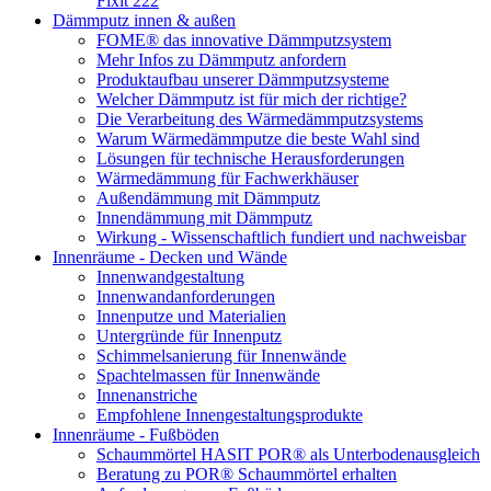
Fixit 222
Dämmputz innen & außen
FOME® das innovative Dämmputzsystem
Mehr Infos zu Dämmputz anfordern
Produktaufbau unserer Dämmputzsysteme
Welcher Dämmputz ist für mich der richtige?
Die Verarbeitung des Wärmedämmputzsystems
Warum Wärmedämmputze die beste Wahl sind
Lösungen für technische Herausforderungen
Wärmedämmung für Fachwerkhäuser
Außendämmung mit Dämmputz
Innendämmung mit Dämmputz
Wirkung - Wissenschaftlich fundiert und nachweisbar
Innenräume - Decken und Wände
Innenwandgestaltung
Innenwandanforderungen
Innenputze und Materialien
Untergründe für Innenputz
Schimmelsanierung für Innenwände
Spachtelmassen für Innenwände
Innenanstriche
Empfohlene Innengestaltungsprodukte
Innenräume - Fußböden
Schaummörtel HASIT POR® als Unterbodenausgleich
Beratung zu POR® Schaummörtel erhalten