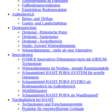
Anforderungen an Fußböden
Fußbodenanwendungen
Empfohlene Bodenprodukte
Außenbereich
Beton- und Tiefbau
Garten- und Landschaftsbau
Denkmalschutz
Denkmal - Historische Putze
Denkmal - Sanierputze
Denkmal - Sockelbereich
Studie: Aerogel Wärmedämmputz
Wärmedämmputz - mehr als eine Alternative
Innovationen
FOME® Innovatives Dämmputzsystem mit AIRIUM-
Technologie
Wärmedämmputz im Neubau - geniale Raumspartaktik
Schaummörtel HASIT POR®-SYSTEM für serielle
Dämmung
Schaummörtel HASIT POR® HYDRO als
Bodenausgleich im Außenbereich
Wohlfühlsaniert
Schaummörtel HASIT POR® als Wandbaustoff
Nachhaltigkeit bei HASIT
Technologien und Forschungsprojekte
Produkte für energieeffiziente Gebäude