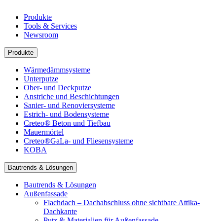
Produkte
Tools & Services
Newsroom
Produkte
Wärmedämmsysteme
Unterputze
Ober- und Deckputze
Anstriche und Beschichtungen
Sanier- und Renoviersysteme
Estrich- und Bodensysteme
Creteo® Beton und Tiefbau
Mauermörtel
Creteo®GaLa- und Fliesensysteme
KOBA
Bautrends & Lösungen
Bautrends & Lösungen
Außenfassade
Flachdach – Dachabschluss ohne sichtbare Attika-
Dachkante
Putz & Materialien für Außenfassade