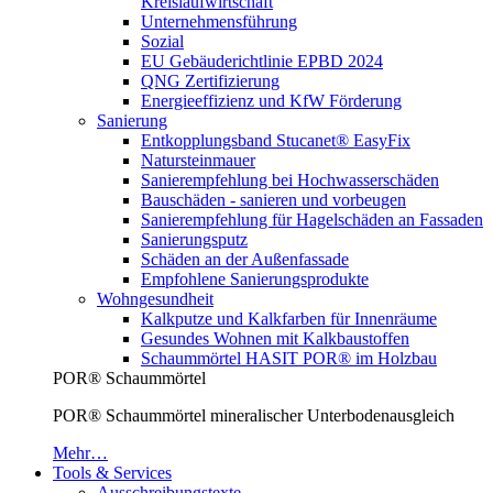
Kreislaufwirtschaft
Unternehmensführung
Sozial
EU Gebäuderichtlinie EPBD 2024
QNG Zertifizierung
Energieeffizienz und KfW Förderung
Sanierung
Entkopplungsband Stucanet® EasyFix
Natursteinmauer
Sanierempfehlung bei Hochwasserschäden
Bauschäden - sanieren und vorbeugen
Sanierempfehlung für Hagelschäden an Fassaden
Sanierungsputz
Schäden an der Außenfassade
Empfohlene Sanierungsprodukte
Wohngesundheit
Kalkputze und Kalkfarben für Innenräume
Gesundes Wohnen mit Kalkbaustoffen
Schaummörtel HASIT POR® im Holzbau
POR® Schaummörtel
POR® Schaummörtel mineralischer Unterbodenausgleich
Mehr…
Tools & Services
Ausschreibungstexte