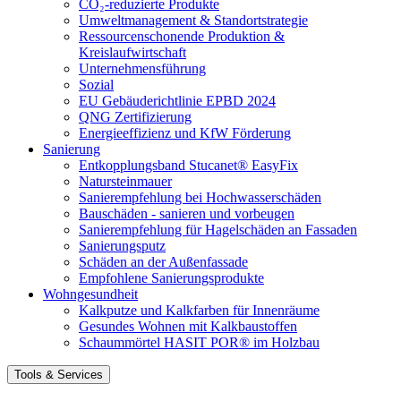
CO₂-reduzierte Produkte
Umweltmanagement & Standortstrategie
Ressourcenschonende Produktion &
Kreislaufwirtschaft
Unternehmensführung
Sozial
EU Gebäuderichtlinie EPBD 2024
QNG Zertifizierung
Energieeffizienz und KfW Förderung
Sanierung
Entkopplungsband Stucanet® EasyFix
Natursteinmauer
Sanierempfehlung bei Hochwasserschäden
Bauschäden - sanieren und vorbeugen
Sanierempfehlung für Hagelschäden an Fassaden
Sanierungsputz
Schäden an der Außenfassade
Empfohlene Sanierungsprodukte
Wohngesundheit
Kalkputze und Kalkfarben für Innenräume
Gesundes Wohnen mit Kalkbaustoffen
Schaummörtel HASIT POR® im Holzbau
Tools & Services