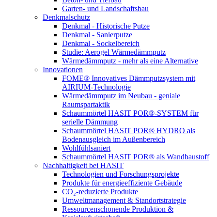
Garten- und Landschaftsbau
Denkmalschutz
Denkmal - Historische Putze
Denkmal - Sanierputze
Denkmal - Sockelbereich
Studie: Aerogel Wärmedämmputz
Wärmedämmputz - mehr als eine Alternative
Innovationen
FOME® Innovatives Dämmputzsystem mit
AIRIUM-Technologie
Wärmedämmputz im Neubau - geniale
Raumspartaktik
Schaummörtel HASIT POR®-SYSTEM für
serielle Dämmung
Schaummörtel HASIT POR® HYDRO als
Bodenausgleich im Außenbereich
Wohlfühlsaniert
Schaummörtel HASIT POR® als Wandbaustoff
Nachhaltigkeit bei HASIT
Technologien und Forschungsprojekte
Produkte für energieeffiziente Gebäude
CO₂-reduzierte Produkte
Umweltmanagement & Standortstrategie
Ressourcenschonende Produktion &