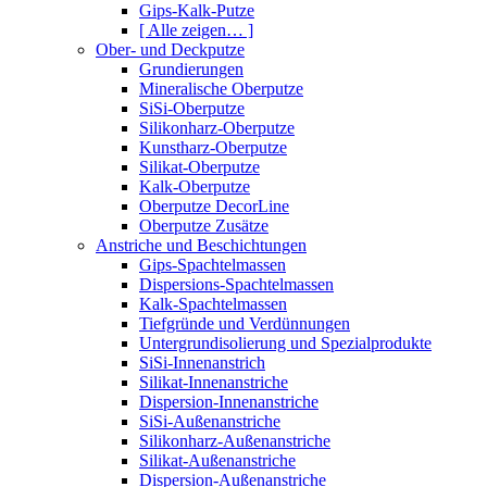
Gips-Kalk-Putze
[ Alle zeigen… ]
Ober- und Deckputze
Grundierungen
Mineralische Oberputze
SiSi-Oberputze
Silikonharz-Oberputze
Kunstharz-Oberputze
Silikat-Oberputze
Kalk-Oberputze
Oberputze DecorLine
Oberputze Zusätze
Anstriche und Beschichtungen
Gips-Spachtelmassen
Dispersions-Spachtelmassen
Kalk-Spachtelmassen
Tiefgründe und Verdünnungen
Untergrundisolierung und Spezialprodukte
SiSi-Innenanstrich
Silikat-Innenanstriche
Dispersion-Innenanstriche
SiSi-Außenanstriche
Silikonharz-Außenanstriche
Silikat-Außenanstriche
Dispersion-Außenanstriche