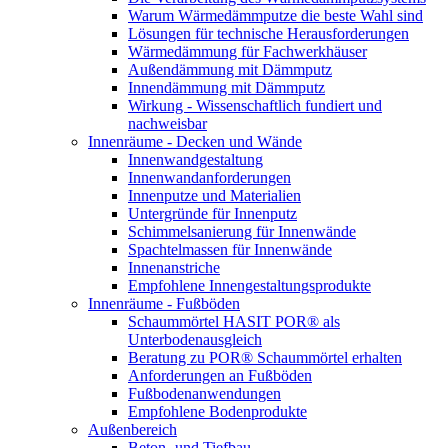
Warum Wärmedämmputze die beste Wahl sind
Lösungen für technische Herausforderungen
Wärmedämmung für Fachwerkhäuser
Außendämmung mit Dämmputz
Innendämmung mit Dämmputz
Wirkung - Wissenschaftlich fundiert und
nachweisbar
Innenräume - Decken und Wände
Innenwandgestaltung
Innenwandanforderungen
Innenputze und Materialien
Untergründe für Innenputz
Schimmelsanierung für Innenwände
Spachtelmassen für Innenwände
Innenanstriche
Empfohlene Innengestaltungsprodukte
Innenräume - Fußböden
Schaummörtel HASIT POR® als
Unterbodenausgleich
Beratung zu POR® Schaummörtel erhalten
Anforderungen an Fußböden
Fußbodenanwendungen
Empfohlene Bodenprodukte
Außenbereich
Beton- und Tiefbau