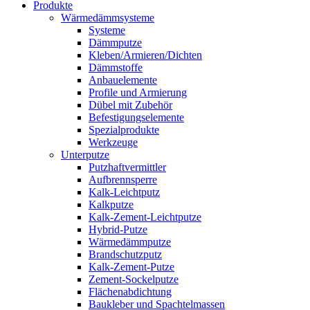
Produkte
Wärmedämmsysteme
Systeme
Dämmputze
Kleben/Armieren/Dichten
Dämmstoffe
Anbauelemente
Profile und Armierung
Dübel mit Zubehör
Befestigungselemente
Spezialprodukte
Werkzeuge
Unterputze
Putzhaftvermittler
Aufbrennsperre
Kalk-Leichtputz
Kalkputze
Kalk-Zement-Leichtputze
Hybrid-Putze
Wärmedämmputze
Brandschutzputz
Kalk-Zement-Putze
Zement-Sockelputze
Flächenabdichtung
Baukleber und Spachtelmassen