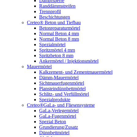
Dampfsperre
Randdämmstreifen
Trennprofil
Beschichtungen
Creteo® Beton und Tiefbau
Betonreparaturmörtel
Normal Beton 4 mm
Normal Beton 8 mm
Spezialmörtel
Spritzmörtel 4 mm
Spritzbeton 8 mm
Ankermörtel / Injektionsmörtel
Mauermörtel
Kalkzement- und Zementmauermörtel
Dämm-Mauermörtel
Sichtmauerfugenmörtel
Plansteindünnbettmörtel
Schlitz- und Verfüllmörtel
Spezialprodukte
Creteo®GaLa- und Fliesensysteme
GaLa-Verlegemörtel
GaLa-Fugenmörtel
Spezial Beton
Grundierung/Zusatz
Dünnbettmörtel