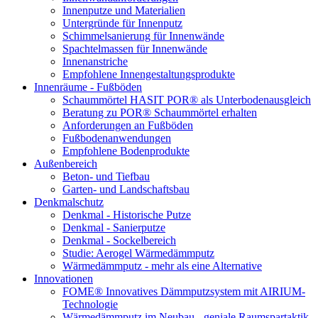
Innenputze und Materialien
Untergründe für Innenputz
Schimmelsanierung für Innenwände
Spachtelmassen für Innenwände
Innenanstriche
Empfohlene Innengestaltungsprodukte
Innenräume - Fußböden
Schaummörtel HASIT POR® als Unterbodenausgleich
Beratung zu POR® Schaummörtel erhalten
Anforderungen an Fußböden
Fußbodenanwendungen
Empfohlene Bodenprodukte
Außenbereich
Beton- und Tiefbau
Garten- und Landschaftsbau
Denkmalschutz
Denkmal - Historische Putze
Denkmal - Sanierputze
Denkmal - Sockelbereich
Studie: Aerogel Wärmedämmputz
Wärmedämmputz - mehr als eine Alternative
Innovationen
FOME® Innovatives Dämmputzsystem mit AIRIUM-
Technologie
Wärmedämmputz im Neubau - geniale Raumspartaktik