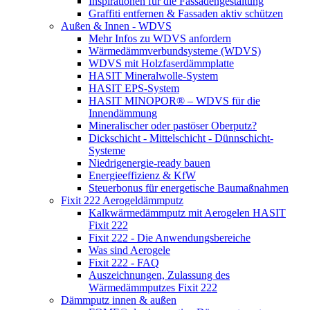
Inspirationen für die Fassadengestaltung
Graffiti entfernen & Fassaden aktiv schützen
Außen & Innen - WDVS
Mehr Infos zu WDVS anfordern
Wärmedämmverbundsysteme (WDVS)
WDVS mit Holzfaserdämmplatte
HASIT Mineralwolle-System
HASIT EPS-System
HASIT MINOPOR® – WDVS für die
Innendämmung
Mineralischer oder pastöser Oberputz?
Dickschicht - Mittelschicht - Dünnschicht-
Systeme
Niedrigenergie-ready bauen
Energieeffizienz & KfW
Steuerbonus für energetische Baumaßnahmen
Fixit 222 Aerogeldämmputz
Kalkwärmedämmputz mit Aerogelen HASIT
Fixit 222
Fixit 222 - Die Anwendungsbereiche
Was sind Aerogele
Fixit 222 - FAQ
Auszeichnungen, Zulassung des
Wärmedämmputzes Fixit 222
Dämmputz innen & außen