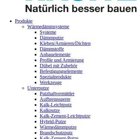
Produkte
Wärmedämmsysteme
Systeme
Dämmputze
Kleben/Armieren/Dichten
Dämmstoffe
Anbauelemente
Profile und Armierung
Dübel mit Zubehör
Befestigungselemente
Spezialprodukte
Werkzeuge
Unterputze
Putzhaftvermittler
Aufbrennsperre
Kalk-Leichtputz
Kalkputze
Kalk-Zement-Leichtputze
Hybrid-Putze
Wärmedämmputze
Brandschutzputz
Kalk-Zement-Putze