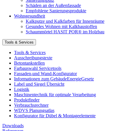
Sanierungsputz
Schäden an der Außenfassade
Empfohlene Sanierungsprodukte
Wohngesundheit
Kalkputze und Kalkfarben für Innenräume
Gesundes Wohnen mit Kalkbaustoffen
Schaummörtel HASIT POR® im Holzbau
Tools & Services
Tools & Services
Ausschreibungstexte
Betontankstellen
Farbauswahl Servicetools
Fassaden-und Wand-Konfigurator
Informationen zum GebäudeEnergieGesetz
Label und Siegel Übersicht
Logistik
Maschinentechnik für optimale Verarbeitung
Produktfinder
Verbrauchsrechner
WDVS Planungsatlas
Konfigurator für Dübel & Montageelemente
Downloads
Referenzen