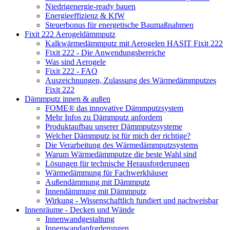
Niedrigenergie-ready bauen
Energieeffizienz & KfW
Steuerbonus für energetische Baumaßnahmen
Fixit 222 Aerogeldämmputz
Kalkwärmedämmputz mit Aerogelen HASIT Fixit 222
Fixit 222 - Die Anwendungsbereiche
Was sind Aerogele
Fixit 222 - FAQ
Auszeichnungen, Zulassung des Wärmedämmputzes
Fixit 222
Dämmputz innen & außen
FOME® das innovative Dämmputzsystem
Mehr Infos zu Dämmputz anfordern
Produktaufbau unserer Dämmputzsysteme
Welcher Dämmputz ist für mich der richtige?
Die Verarbeitung des Wärmedämmputzsystems
Warum Wärmedämmputze die beste Wahl sind
Lösungen für technische Herausforderungen
Wärmedämmung für Fachwerkhäuser
Außendämmung mit Dämmputz
Innendämmung mit Dämmputz
Wirkung - Wissenschaftlich fundiert und nachweisbar
Innenräume - Decken und Wände
Innenwandgestaltung
Innenwandanforderungen