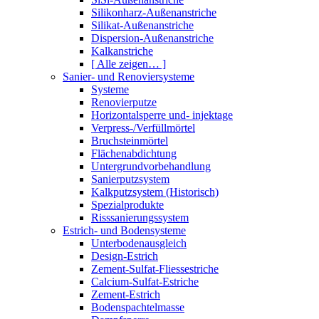
Silikonharz-Außenanstriche
Silikat-Außenanstriche
Dispersion-Außenanstriche
Kalkanstriche
[ Alle zeigen… ]
Sanier- und Renoviersysteme
Systeme
Renovierputze
Horizontalsperre und- injektage
Verpress-/Verfüllmörtel
Bruchsteinmörtel
Flächenabdichtung
Untergrundvorbehandlung
Sanierputzsystem
Kalkputzsystem (Historisch)
Spezialprodukte
Risssanierungssystem
Estrich- und Bodensysteme
Unterbodenausgleich
Design-Estrich
Zement-Sulfat-Fliessestriche
Calcium-Sulfat-Estriche
Zement-Estrich
Bodenspachtelmasse