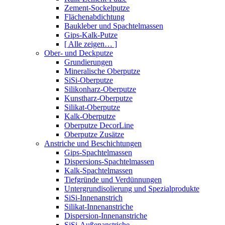
Zement-Sockelputze
Flächenabdichtung
Baukleber und Spachtelmassen
Gips-Kalk-Putze
[ Alle zeigen… ]
Ober- und Deckputze
Grundierungen
Mineralische Oberputze
SiSi-Oberputze
Silikonharz-Oberputze
Kunstharz-Oberputze
Silikat-Oberputze
Kalk-Oberputze
Oberputze DecorLine
Oberputze Zusätze
Anstriche und Beschichtungen
Gips-Spachtelmassen
Dispersions-Spachtelmassen
Kalk-Spachtelmassen
Tiefgründe und Verdünnungen
Untergrundisolierung und Spezialprodukte
SiSi-Innenanstrich
Silikat-Innenanstriche
Dispersion-Innenanstriche
SiSi-Außenanstriche