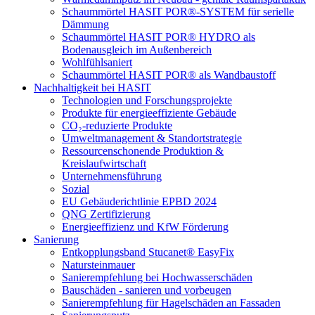
Schaummörtel HASIT POR®-SYSTEM für serielle
Dämmung
Schaummörtel HASIT POR® HYDRO als
Bodenausgleich im Außenbereich
Wohlfühlsaniert
Schaummörtel HASIT POR® als Wandbaustoff
Nachhaltigkeit bei HASIT
Technologien und Forschungsprojekte
Produkte für energieeffiziente Gebäude
CO₂-reduzierte Produkte
Umweltmanagement & Standortstrategie
Ressourcenschonende Produktion &
Kreislaufwirtschaft
Unternehmensführung
Sozial
EU Gebäuderichtlinie EPBD 2024
QNG Zertifizierung
Energieeffizienz und KfW Förderung
Sanierung
Entkopplungsband Stucanet® EasyFix
Natursteinmauer
Sanierempfehlung bei Hochwasserschäden
Bauschäden - sanieren und vorbeugen
Sanierempfehlung für Hagelschäden an Fassaden