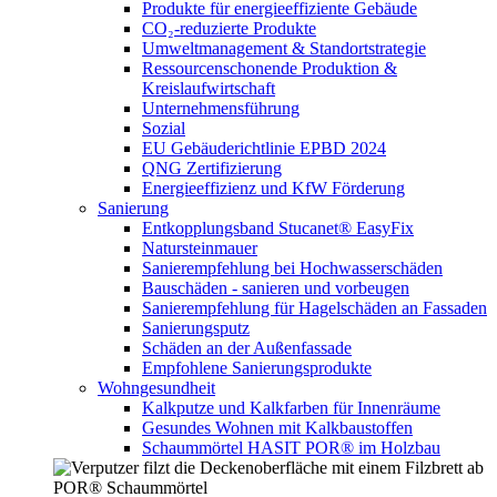
Produkte für energieeffiziente Gebäude
CO₂-reduzierte Produkte
Umweltmanagement & Standortstrategie
Ressourcenschonende Produktion &
Kreislaufwirtschaft
Unternehmensführung
Sozial
EU Gebäuderichtlinie EPBD 2024
QNG Zertifizierung
Energieeffizienz und KfW Förderung
Sanierung
Entkopplungsband Stucanet® EasyFix
Natursteinmauer
Sanierempfehlung bei Hochwasserschäden
Bauschäden - sanieren und vorbeugen
Sanierempfehlung für Hagelschäden an Fassaden
Sanierungsputz
Schäden an der Außenfassade
Empfohlene Sanierungsprodukte
Wohngesundheit
Kalkputze und Kalkfarben für Innenräume
Gesundes Wohnen mit Kalkbaustoffen
Schaummörtel HASIT POR® im Holzbau
POR® Schaummörtel