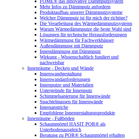
FOME® das innovative Dämmputzsystem
Mehr Infos zu Dämmputz anfordern
Produktaufbau unserer Dämmputzsysteme
Welcher Dämmputz ist für mich der richtige?
Die Verarbeitung des Wärmedämmputzsystems
Warum Wärmedämmputze die beste Wahl sind
Lösungen für technische Herausforderungen
Wärmedämmung für Fachwerkhäuser
Außendämmung mit Dämmputz
Innendämmung mit Dämmputz
Wirkung - Wissenschaftlich fundiert und
nachweisbar
Innenräume - Decken und Wände
Innenwandgestaltung
Innenwandanforderungen
Innenputze und Materialien
Untergründe für Innenputz
Schimmelsanierung für Innenwände
Spachtelmassen für Innenwände
Innenanstriche
Empfohlene Innengestaltungsprodukte
Innenräume - Fußböden
Schaummörtel HASIT POR® als
Unterbodenausgleich
Beratung zu POR® Schaummörtel erhalten