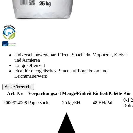
Universell anwendbar: Filzen, Spachteln, Verputzen, Kleben
und Armieren
Lange Offenzeit
Ideal für energetisches Bauen auf Porenbeton und
Leichtmauerwerk
Artikelübersicht
Art.-Nr.
Verpackungsart
Menge/Einheit
Einheit/Palette
Körn
0-1,
2000954008
Papiersack
25 kg/EH
48 EH/Pal.
Roh