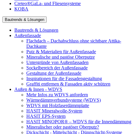
Creteo®GaLa- und Fliesensysteme
KOBA
Bautrends & Lösungen
Bautrends & Lösungen
Außenfassade
Flachdach – Dachabschluss ohne sichtbare Attika-
Dachkante
Putz & Materialien für Außenfassade
Mineralische und pastöse Oberputze
Untergründe von Außenfassaden
Sockelbereich der Außenfassade
Gestaltung der Außenfassade
Inspirationen für die Fassadengestaltung
Graffiti entfernen & Fassaden aktiv schützen
Außen & Innen - WDVS
Mehr Infos zu WDVS anfordern
Wärmedämmverbundsysteme (WDVS)
WDVS mit Holzfaserdämmplatte
HASIT Mineralwolle-System
HASIT EPS-System
HASIT MINOPOR® – WDVS für die Innendämmung
Mineralischer oder pastöser Oberputz?
Dickschicht - Mittelschicht - Dünnschicht-Systeme