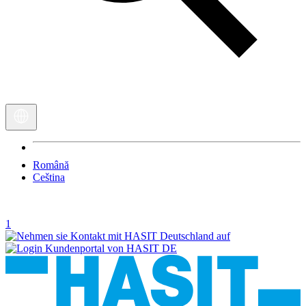
Română
Ceština
1