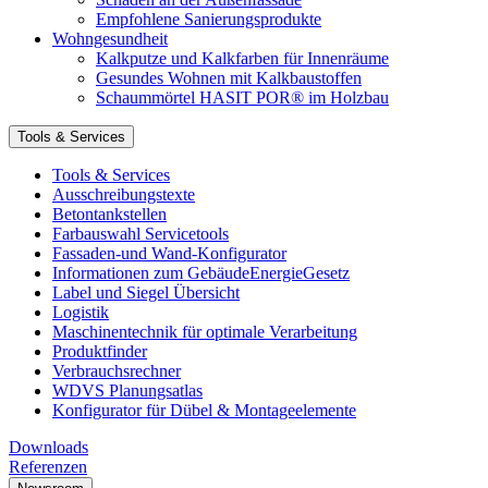
Empfohlene Sanierungsprodukte
Wohngesundheit
Kalkputze und Kalkfarben für Innenräume
Gesundes Wohnen mit Kalkbaustoffen
Schaummörtel HASIT POR® im Holzbau
Tools & Services
Tools & Services
Ausschreibungstexte
Betontankstellen
Farbauswahl Servicetools
Fassaden-und Wand-Konfigurator
Informationen zum GebäudeEnergieGesetz
Label und Siegel Übersicht
Logistik
Maschinentechnik für optimale Verarbeitung
Produktfinder
Verbrauchsrechner
WDVS Planungsatlas
Konfigurator für Dübel & Montageelemente
Downloads
Referenzen