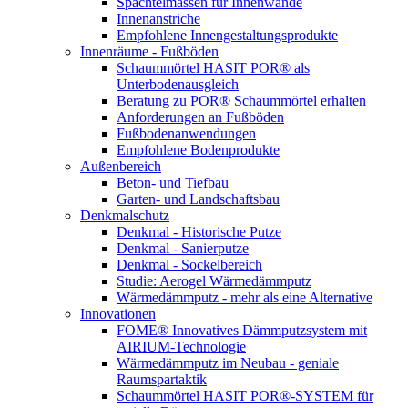
Spachtelmassen für Innenwände
Innenanstriche
Empfohlene Innengestaltungsprodukte
Innenräume - Fußböden
Schaummörtel HASIT POR® als
Unterbodenausgleich
Beratung zu POR® Schaummörtel erhalten
Anforderungen an Fußböden
Fußbodenanwendungen
Empfohlene Bodenprodukte
Außenbereich
Beton- und Tiefbau
Garten- und Landschaftsbau
Denkmalschutz
Denkmal - Historische Putze
Denkmal - Sanierputze
Denkmal - Sockelbereich
Studie: Aerogel Wärmedämmputz
Wärmedämmputz - mehr als eine Alternative
Innovationen
FOME® Innovatives Dämmputzsystem mit
AIRIUM-Technologie
Wärmedämmputz im Neubau - geniale
Raumspartaktik
Schaummörtel HASIT POR®-SYSTEM für