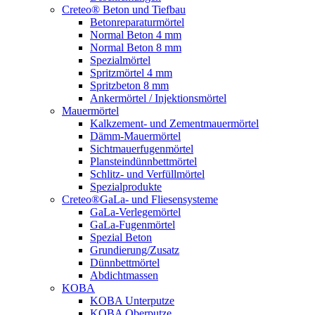
Creteo® Beton und Tiefbau
Betonreparaturmörtel
Normal Beton 4 mm
Normal Beton 8 mm
Spezialmörtel
Spritzmörtel 4 mm
Spritzbeton 8 mm
Ankermörtel / Injektionsmörtel
Mauermörtel
Kalkzement- und Zementmauermörtel
Dämm-Mauermörtel
Sichtmauerfugenmörtel
Plansteindünnbettmörtel
Schlitz- und Verfüllmörtel
Spezialprodukte
Creteo®GaLa- und Fliesensysteme
GaLa-Verlegemörtel
GaLa-Fugenmörtel
Spezial Beton
Grundierung/Zusatz
Dünnbettmörtel
Abdichtmassen
KOBA
KOBA Unterputze
KOBA Oberputze