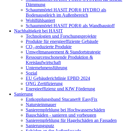
Dämmung
Schaummörtel HASIT POR® HYDRO als
Bodenausgleich im Außenbereich
Wohlfühlsaniert
Schaummörtel HASIT POR® als Wandbaustoff
Nachhaltigkeit bei HASIT
Technologien und Forschungsprojekte
Produkte für energieeffiziente Gebäude
CO₂-reduzierte Produkte
Umweltmanagement & Standortstrategie
Ressourcenschonende Produktion &
Kreislaufwirtschaft
Unternehmensführung
Sozial
EU Gebäuderichtlinie EPBD 2024
QNG Zertifizierung
Energieeffizienz und KfW Förderung
Sanierung
Entkopplungsband Stucanet® EasyFix
Natursteinmauer
Sanierempfehlung bei Hochwasserschäden
Bauschäden - sanieren und vorbeugen
Sanierempfehlung für Hagelschäden an Fassaden
Sanierungsputz
Schäden an der Außenfassade