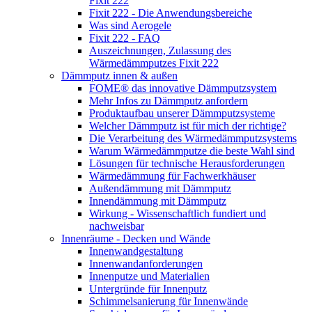
Fixit 222
Fixit 222 - Die Anwendungsbereiche
Was sind Aerogele
Fixit 222 - FAQ
Auszeichnungen, Zulassung des
Wärmedämmputzes Fixit 222
Dämmputz innen & außen
FOME® das innovative Dämmputzsystem
Mehr Infos zu Dämmputz anfordern
Produktaufbau unserer Dämmputzsysteme
Welcher Dämmputz ist für mich der richtige?
Die Verarbeitung des Wärmedämmputzsystems
Warum Wärmedämmputze die beste Wahl sind
Lösungen für technische Herausforderungen
Wärmedämmung für Fachwerkhäuser
Außendämmung mit Dämmputz
Innendämmung mit Dämmputz
Wirkung - Wissenschaftlich fundiert und
nachweisbar
Innenräume - Decken und Wände
Innenwandgestaltung
Innenwandanforderungen
Innenputze und Materialien
Untergründe für Innenputz
Schimmelsanierung für Innenwände