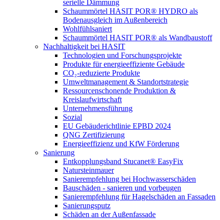
serielle Dämmung
Schaummörtel HASIT POR® HYDRO als
Bodenausgleich im Außenbereich
Wohlfühlsaniert
Schaummörtel HASIT POR® als Wandbaustoff
Nachhaltigkeit bei HASIT
Technologien und Forschungsprojekte
Produkte für energieeffiziente Gebäude
CO₂-reduzierte Produkte
Umweltmanagement & Standortstrategie
Ressourcenschonende Produktion &
Kreislaufwirtschaft
Unternehmensführung
Sozial
EU Gebäuderichtlinie EPBD 2024
QNG Zertifizierung
Energieeffizienz und KfW Förderung
Sanierung
Entkopplungsband Stucanet® EasyFix
Natursteinmauer
Sanierempfehlung bei Hochwasserschäden
Bauschäden - sanieren und vorbeugen
Sanierempfehlung für Hagelschäden an Fassaden
Sanierungsputz
Schäden an der Außenfassade