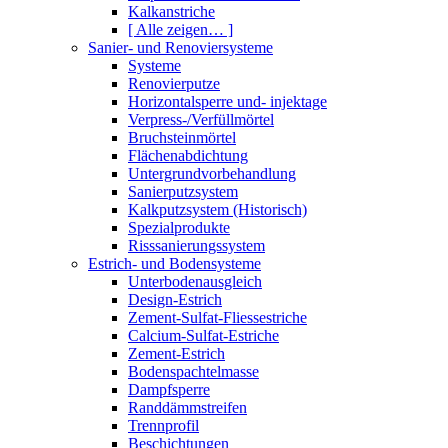
Kalkanstriche
[ Alle zeigen… ]
Sanier- und Renoviersysteme
Systeme
Renovierputze
Horizontalsperre und- injektage
Verpress-/Verfüllmörtel
Bruchsteinmörtel
Flächenabdichtung
Untergrundvorbehandlung
Sanierputzsystem
Kalkputzsystem (Historisch)
Spezialprodukte
Risssanierungssystem
Estrich- und Bodensysteme
Unterbodenausgleich
Design-Estrich
Zement-Sulfat-Fliessestriche
Calcium-Sulfat-Estriche
Zement-Estrich
Bodenspachtelmasse
Dampfsperre
Randdämmstreifen
Trennprofil
Beschichtungen