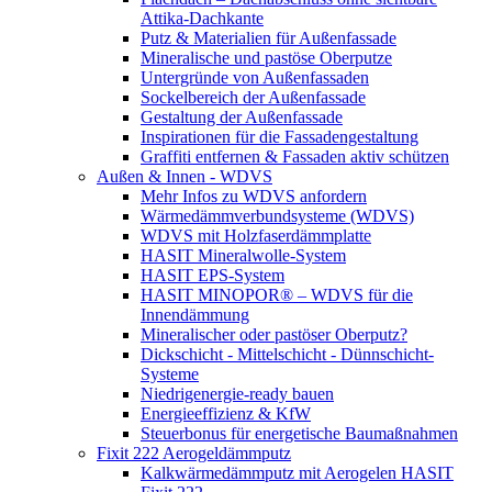
Attika-Dachkante
Putz & Materialien für Außenfassade
Mineralische und pastöse Oberputze
Untergründe von Außenfassaden
Sockelbereich der Außenfassade
Gestaltung der Außenfassade
Inspirationen für die Fassadengestaltung
Graffiti entfernen & Fassaden aktiv schützen
Außen & Innen - WDVS
Mehr Infos zu WDVS anfordern
Wärmedämmverbundsysteme (WDVS)
WDVS mit Holzfaserdämmplatte
HASIT Mineralwolle-System
HASIT EPS-System
HASIT MINOPOR® – WDVS für die
Innendämmung
Mineralischer oder pastöser Oberputz?
Dickschicht - Mittelschicht - Dünnschicht-
Systeme
Niedrigenergie-ready bauen
Energieeffizienz & KfW
Steuerbonus für energetische Baumaßnahmen
Fixit 222 Aerogeldämmputz
Kalkwärmedämmputz mit Aerogelen HASIT