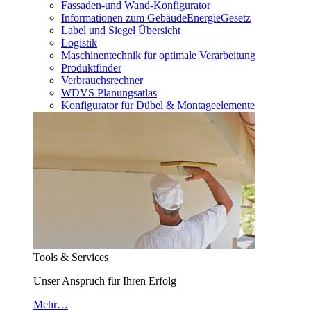
Fassaden-und Wand-Konfigurator
Informationen zum GebäudeEnergieGesetz
Label und Siegel Übersicht
Logistik
Maschinentechnik für optimale Verarbeitung
Produktfinder
Verbrauchsrechner
WDVS Planungsatlas
Konfigurator für Dübel & Montageelemente
Tools & Services
Unser Anspruch für Ihren Erfolg
Mehr…