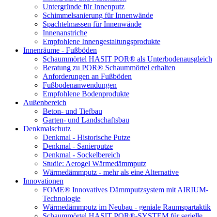
Untergründe für Innenputz
Schimmelsanierung für Innenwände
Spachtelmassen für Innenwände
Innenanstriche
Empfohlene Innengestaltungsprodukte
Innenräume - Fußböden
Schaummörtel HASIT POR® als Unterbodenausgleich
Beratung zu POR® Schaummörtel erhalten
Anforderungen an Fußböden
Fußbodenanwendungen
Empfohlene Bodenprodukte
Außenbereich
Beton- und Tiefbau
Garten- und Landschaftsbau
Denkmalschutz
Denkmal - Historische Putze
Denkmal - Sanierputze
Denkmal - Sockelbereich
Studie: Aerogel Wärmedämmputz
Wärmedämmputz - mehr als eine Alternative
Innovationen
FOME® Innovatives Dämmputzsystem mit AIRIUM-
Technologie
Wärmedämmputz im Neubau - geniale Raumspartaktik
Schaummörtel HASIT POR®-SYSTEM für serielle