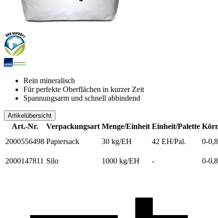
Rein mineralisch
Für perfekte Oberflächen in kurzer Zeit
Spannungsarm und schnell abbindend
Artikelübersicht
Art.-Nr.
Verpackungsart
Menge/Einheit
Einheit/Palette
Körn
2000556498
Papiersack
30 kg/EH
42 EH/Pal.
0-0,
2000147811
Silo
1000 kg/EH
-
0-0,