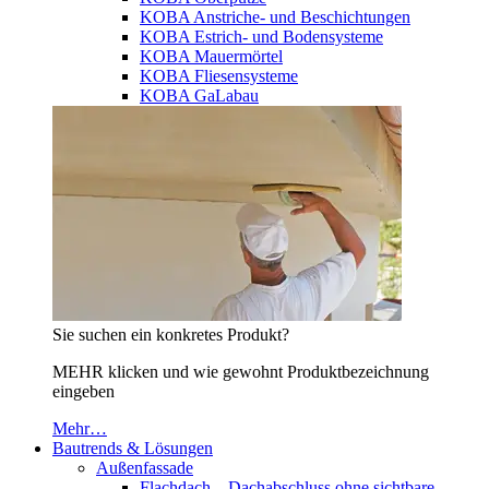
KOBA Anstriche- und Beschichtungen
KOBA Estrich- und Bodensysteme
KOBA Mauermörtel
KOBA Fliesensysteme
KOBA GaLabau
Sie suchen ein konkretes Produkt?
MEHR klicken und wie gewohnt Produktbezeichnung
eingeben
Mehr…
Bautrends & Lösungen
Außenfassade
Flachdach – Dachabschluss ohne sichtbare