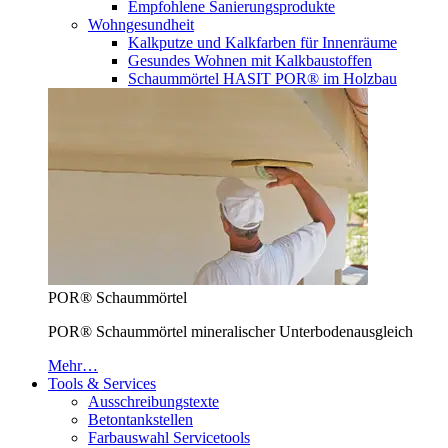
Empfohlene Sanierungsprodukte
Wohngesundheit
Kalkputze und Kalkfarben für Innenräume
Gesundes Wohnen mit Kalkbaustoffen
Schaummörtel HASIT POR® im Holzbau
POR® Schaummörtel
POR® Schaummörtel mineralischer Unterbodenausgleich
Mehr…
Tools & Services
Ausschreibungstexte
Betontankstellen
Farbauswahl Servicetools