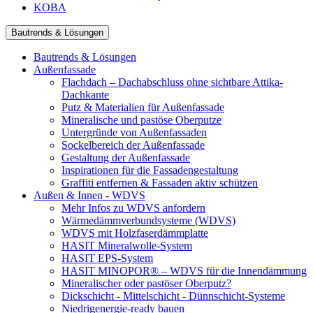
KOBA
Bautrends & Lösungen
Bautrends & Lösungen
Außenfassade
Flachdach – Dachabschluss ohne sichtbare Attika-
Dachkante
Putz & Materialien für Außenfassade
Mineralische und pastöse Oberputze
Untergründe von Außenfassaden
Sockelbereich der Außenfassade
Gestaltung der Außenfassade
Inspirationen für die Fassadengestaltung
Graffiti entfernen & Fassaden aktiv schützen
Außen & Innen - WDVS
Mehr Infos zu WDVS anfordern
Wärmedämmverbundsysteme (WDVS)
WDVS mit Holzfaserdämmplatte
HASIT Mineralwolle-System
HASIT EPS-System
HASIT MINOPOR® – WDVS für die Innendämmung
Mineralischer oder pastöser Oberputz?
Dickschicht - Mittelschicht - Dünnschicht-Systeme
Niedrigenergie-ready bauen