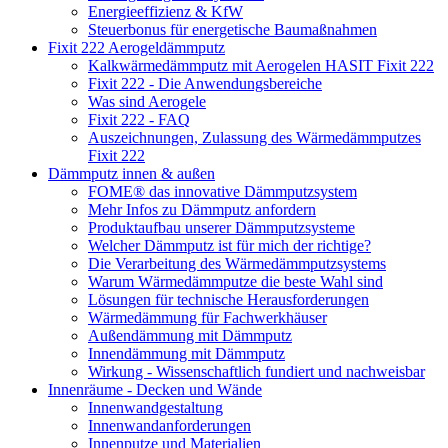
Energieeffizienz & KfW
Steuerbonus für energetische Baumaßnahmen
Fixit 222 Aerogeldämmputz
Kalkwärmedämmputz mit Aerogelen HASIT Fixit 222
Fixit 222 - Die Anwendungsbereiche
Was sind Aerogele
Fixit 222 - FAQ
Auszeichnungen, Zulassung des Wärmedämmputzes
Fixit 222
Dämmputz innen & außen
FOME® das innovative Dämmputzsystem
Mehr Infos zu Dämmputz anfordern
Produktaufbau unserer Dämmputzsysteme
Welcher Dämmputz ist für mich der richtige?
Die Verarbeitung des Wärmedämmputzsystems
Warum Wärmedämmputze die beste Wahl sind
Lösungen für technische Herausforderungen
Wärmedämmung für Fachwerkhäuser
Außendämmung mit Dämmputz
Innendämmung mit Dämmputz
Wirkung - Wissenschaftlich fundiert und nachweisbar
Innenräume - Decken und Wände
Innenwandgestaltung
Innenwandanforderungen
Innenputze und Materialien