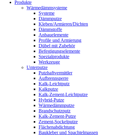
Produkte
Wärmedämmsysteme
Systeme
Dämmputze
Kleben/Armieren/Dichten
Dämmstoffe
Anbauelemente
Profile und Armierung
Dübel mit Zubehör
Befestigungselemente
Spezialprodukte
Werkzeuge
Unterputze
Putzhaftvermittler
Aufbrennsperre
Kalk-Leichtputz
Kalkputze
Kalk-Zement-Leichtputze
Hybrid-Putze
Wärmedämmputze
Brandschutzputz
Kalk-Zement-Putze
Zement-Sockelputze
Flächenabdichtung
Baukleber und Spachtelmassen