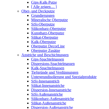
Gips-Kalk-Putze
[ Alle zeigen… ]
Ober- und Deckputze
Grundierungen
Mineralische Oberputze
SiSi-Oberputze
Silikonharz-Oberputze
Kunstharz-Oberputze
Silikat-Oberputze
Kalk-Oberputze
Oberputze DecorLine
Oberputze Zusätze
Anstriche und Beschichtungen
Gips-Spachtelmassen
Dispersions-Spachtelmassen
Kalk-Spachtelmassen
Tiefgründe und Verdünnungen
Untergrundisolierung und Spezialprodukte
SiSi-Innenanstrich
Silikat-Innenanstriche
Dispersion-Innenanstriche
SiSi-Außenanstriche
Silikonharz-Außenanstriche
Silikat-Außenanstriche
Dispersion-Außenanstriche