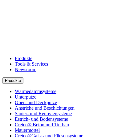
Produkte
Tools & Services
Newsroom
Produkte
Wärmedämmsysteme
Unterputze
Ober- und Deckputze
Anstriche und Beschichtungen
Sanier- und Renoviersysteme
Estrich- und Bodensysteme
Creteo® Beton und Tiefbau
Mauermörtel
Creteo®GaLa- und Fliesensysteme