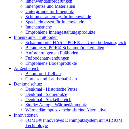
Innenwandanforderungen
Innenputze und Materialien
Untergründe für Innenputz
Schimmelsanierung für Innenwände
Spachtelmassen für Innenwände
Innenanstriche
Empfohlene Innengestaltungsprodukte
Innenräume - Fußböden
Schaummörtel HASIT POR® als Unterbodenausgleich
Beratung zu POR® Schaummörtel erhalten
Anforderungen an Fußböden
Fußbodenanwendungen
Empfohlene Bodenprodukte
Außenbereich
Beton- und Tiefbau
Garten- und Landschaftsbau
Denkmalschutz
Denkmal - Historische Putze
Denkmal - Sanierputze
Denkmal - Sockelbereich
Studie: Aerogel Wärmedämmputz
Wärmedämmputz - mehr als eine Alternative
Innovationen
FOME® Innovatives Dämmputzsystem mit AIRIUM-
Technologie