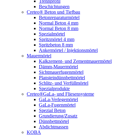
Trennprofil
Beschichtungen
Creteo® Beton und Tiefbau
Betonreparaturmörtel
Normal Beton 4 mm
Normal Beton 8 mm
Spezialmörtel
Spritzmörtel 4 mm
Spritzbeton 8 mm
Ankermörtel / Injektionsmörtel
Mauermörtel
Kalkzement- und Zementmauermörtel
Dämm-Mauermörtel
Sichtmauerfugenmörtel
Plansteindünnbettmörtel
Schlitz- und Verfüllmörtel
Spezialprodukte
Creteo®GaLa- und Fliesensysteme
GaLa-Verlegemörtel
GaLa-Fugenmörtel
Spezial Beton
Grundierung/Zusatz
Dünnbettmörtel
Abdichtmassen
KOBA