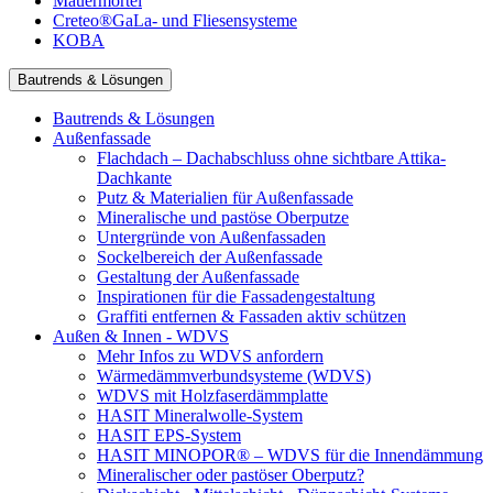
Mauermörtel
Creteo®GaLa- und Fliesensysteme
KOBA
Bautrends & Lösungen
Bautrends & Lösungen
Außenfassade
Flachdach – Dachabschluss ohne sichtbare Attika-
Dachkante
Putz & Materialien für Außenfassade
Mineralische und pastöse Oberputze
Untergründe von Außenfassaden
Sockelbereich der Außenfassade
Gestaltung der Außenfassade
Inspirationen für die Fassadengestaltung
Graffiti entfernen & Fassaden aktiv schützen
Außen & Innen - WDVS
Mehr Infos zu WDVS anfordern
Wärmedämmverbundsysteme (WDVS)
WDVS mit Holzfaserdämmplatte
HASIT Mineralwolle-System
HASIT EPS-System
HASIT MINOPOR® – WDVS für die Innendämmung
Mineralischer oder pastöser Oberputz?