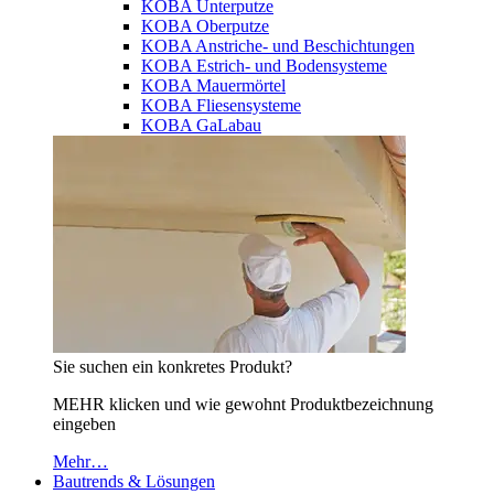
KOBA Unterputze
KOBA Oberputze
KOBA Anstriche- und Beschichtungen
KOBA Estrich- und Bodensysteme
KOBA Mauermörtel
KOBA Fliesensysteme
KOBA GaLabau
Sie suchen ein konkretes Produkt?
MEHR klicken und wie gewohnt Produktbezeichnung
eingeben
Mehr…
Bautrends & Lösungen