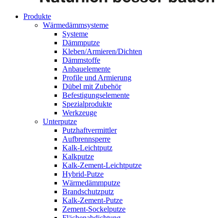
Produkte
Wärmedämmsysteme
Systeme
Dämmputze
Kleben/Armieren/Dichten
Dämmstoffe
Anbauelemente
Profile und Armierung
Dübel mit Zubehör
Befestigungselemente
Spezialprodukte
Werkzeuge
Unterputze
Putzhaftvermittler
Aufbrennsperre
Kalk-Leichtputz
Kalkputze
Kalk-Zement-Leichtputze
Hybrid-Putze
Wärmedämmputze
Brandschutzputz
Kalk-Zement-Putze
Zement-Sockelputze
Flächenabdichtung