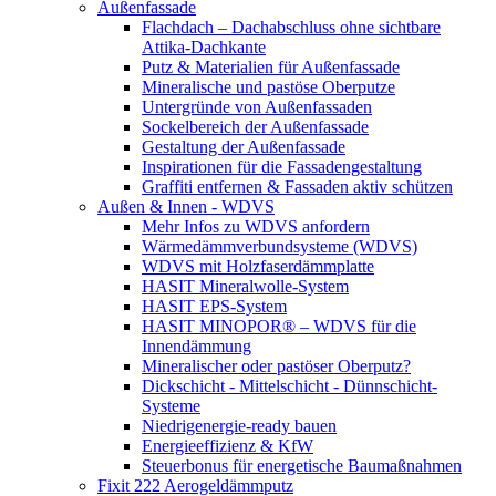
Außenfassade
Flachdach – Dachabschluss ohne sichtbare
Attika-Dachkante
Putz & Materialien für Außenfassade
Mineralische und pastöse Oberputze
Untergründe von Außenfassaden
Sockelbereich der Außenfassade
Gestaltung der Außenfassade
Inspirationen für die Fassadengestaltung
Graffiti entfernen & Fassaden aktiv schützen
Außen & Innen - WDVS
Mehr Infos zu WDVS anfordern
Wärmedämmverbundsysteme (WDVS)
WDVS mit Holzfaserdämmplatte
HASIT Mineralwolle-System
HASIT EPS-System
HASIT MINOPOR® – WDVS für die
Innendämmung
Mineralischer oder pastöser Oberputz?
Dickschicht - Mittelschicht - Dünnschicht-
Systeme
Niedrigenergie-ready bauen
Energieeffizienz & KfW
Steuerbonus für energetische Baumaßnahmen
Fixit 222 Aerogeldämmputz