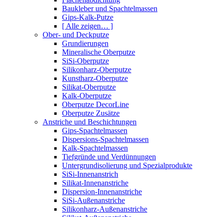
Baukleber und Spachtelmassen
Gips-Kalk-Putze
[ Alle zeigen… ]
Ober- und Deckputze
Grundierungen
Mineralische Oberputze
SiSi-Oberputze
Silikonharz-Oberputze
Kunstharz-Oberputze
Silikat-Oberputze
Kalk-Oberputze
Oberputze DecorLine
Oberputze Zusätze
Anstriche und Beschichtungen
Gips-Spachtelmassen
Dispersions-Spachtelmassen
Kalk-Spachtelmassen
Tiefgründe und Verdünnungen
Untergrundisolierung und Spezialprodukte
SiSi-Innenanstrich
Silikat-Innenanstriche
Dispersion-Innenanstriche
SiSi-Außenanstriche
Silikonharz-Außenanstriche