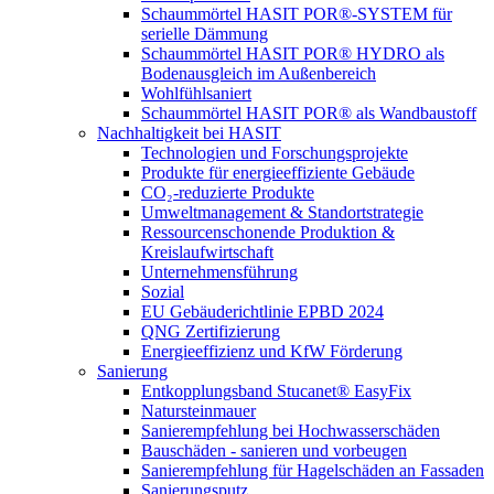
Schaummörtel HASIT POR®-SYSTEM für
serielle Dämmung
Schaummörtel HASIT POR® HYDRO als
Bodenausgleich im Außenbereich
Wohlfühlsaniert
Schaummörtel HASIT POR® als Wandbaustoff
Nachhaltigkeit bei HASIT
Technologien und Forschungsprojekte
Produkte für energieeffiziente Gebäude
CO₂-reduzierte Produkte
Umweltmanagement & Standortstrategie
Ressourcenschonende Produktion &
Kreislaufwirtschaft
Unternehmensführung
Sozial
EU Gebäuderichtlinie EPBD 2024
QNG Zertifizierung
Energieeffizienz und KfW Förderung
Sanierung
Entkopplungsband Stucanet® EasyFix
Natursteinmauer
Sanierempfehlung bei Hochwasserschäden
Bauschäden - sanieren und vorbeugen
Sanierempfehlung für Hagelschäden an Fassaden
Sanierungsputz