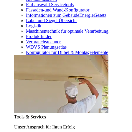
Farbauswahl Servicetools
Fassaden-und Wand-Konfigurator
Informationen zum GebäudeEnergieGesetz
Label und Siegel Übersicht
Logistik
Maschinentechnik für optimale Verarbeitung
Produktfinder
Verbrauchsrechner
WDVS Planungsatlas
Konfigurator für Dübel & Montageelemente
Tools & Services
Unser Anspruch für Ihren Erfolg