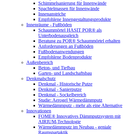
Schimmelsanierung für Innenwände
Spachtelmassen für Innenwände
Innenanstriche
Empfohlene Innengestaltungsprodukte
Innenräume - Fußböden
Schaummörtel HASIT POR® als
Unterbodenausgleich
Beratung zu POR® Schaummörtel erhalten
Anforderungen an Fußböden
Fußbodenanwendungen
Empfohlene Bodenprodukte
Außenbereich
Beton- und Tiefbau
Garten- und Landschaftsbau
Denkmalschutz
Denkmal - Historische Putze
Denkmal - Sanierputze
Denkmal - Sockelbereich
Studie: Aerogel Wärmedämmputz
Wärmedämmputz - mehr als eine Alternative
Innovationen
FOME® Innovatives Dämmputzsystem mit
AIRIUM-Technologie
Wärmedämmputz im Neubau - geniale
Raumspartaktik