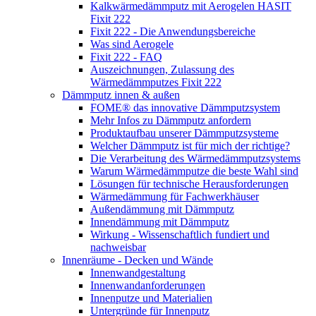
Kalkwärmedämmputz mit Aerogelen HASIT
Fixit 222
Fixit 222 - Die Anwendungsbereiche
Was sind Aerogele
Fixit 222 - FAQ
Auszeichnungen, Zulassung des
Wärmedämmputzes Fixit 222
Dämmputz innen & außen
FOME® das innovative Dämmputzsystem
Mehr Infos zu Dämmputz anfordern
Produktaufbau unserer Dämmputzsysteme
Welcher Dämmputz ist für mich der richtige?
Die Verarbeitung des Wärmedämmputzsystems
Warum Wärmedämmputze die beste Wahl sind
Lösungen für technische Herausforderungen
Wärmedämmung für Fachwerkhäuser
Außendämmung mit Dämmputz
Innendämmung mit Dämmputz
Wirkung - Wissenschaftlich fundiert und
nachweisbar
Innenräume - Decken und Wände
Innenwandgestaltung
Innenwandanforderungen
Innenputze und Materialien
Untergründe für Innenputz