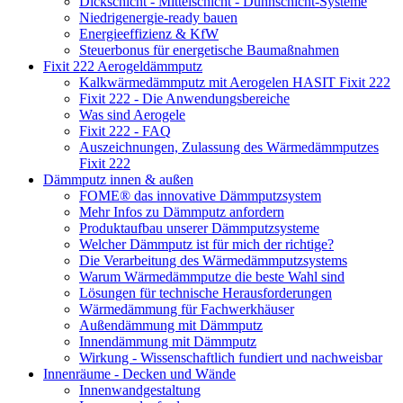
Dickschicht - Mittelschicht - Dünnschicht-Systeme
Niedrigenergie-ready bauen
Energieeffizienz & KfW
Steuerbonus für energetische Baumaßnahmen
Fixit 222 Aerogeldämmputz
Kalkwärmedämmputz mit Aerogelen HASIT Fixit 222
Fixit 222 - Die Anwendungsbereiche
Was sind Aerogele
Fixit 222 - FAQ
Auszeichnungen, Zulassung des Wärmedämmputzes
Fixit 222
Dämmputz innen & außen
FOME® das innovative Dämmputzsystem
Mehr Infos zu Dämmputz anfordern
Produktaufbau unserer Dämmputzsysteme
Welcher Dämmputz ist für mich der richtige?
Die Verarbeitung des Wärmedämmputzsystems
Warum Wärmedämmputze die beste Wahl sind
Lösungen für technische Herausforderungen
Wärmedämmung für Fachwerkhäuser
Außendämmung mit Dämmputz
Innendämmung mit Dämmputz
Wirkung - Wissenschaftlich fundiert und nachweisbar
Innenräume - Decken und Wände
Innenwandgestaltung