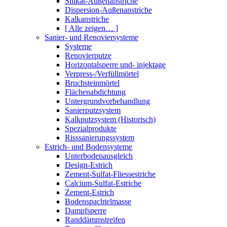
Silikat-Außenanstriche
Dispersion-Außenanstriche
Kalkanstriche
[ Alle zeigen… ]
Sanier- und Renoviersysteme
Systeme
Renovierputze
Horizontalsperre und- injektage
Verpress-/Verfüllmörtel
Bruchsteinmörtel
Flächenabdichtung
Untergrundvorbehandlung
Sanierputzsystem
Kalkputzsystem (Historisch)
Spezialprodukte
Risssanierungssystem
Estrich- und Bodensysteme
Unterbodenausgleich
Design-Estrich
Zement-Sulfat-Fliessestriche
Calcium-Sulfat-Estriche
Zement-Estrich
Bodenspachtelmasse
Dampfsperre
Randdämmstreifen