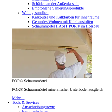
Schäden an der Außenfassade
Empfohlene Sanierungsprodukte
Wohngesundheit
Kalkputze und Kalkfarben für Innenräume
Gesundes Wohnen mit Kalkbaustoffen
Schaummörtel HASIT POR® im Holzbau
POR® Schaummörtel
POR® Schaummörtel mineralischer Unterbodenausgleich
Mehr…
Tools & Services
Ausschreibungstexte
Betontankstellen