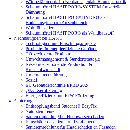
Wärmedämmputz im Neubau - geniale Raumspartaktik
Schaummörtel HASIT POR®-SYSTEM für serielle
Dämmung
Schaummörtel HASIT POR® HYDRO als
Bodenausgleich im Außenbereich
Wohlfühlsaniert
Schaummörtel HASIT POR® als Wandbaustoff
Nachhaltigkeit bei HASIT
Technologien und Forschungsprojekte
Produkte für energieeffiziente Gebäude
CO₂-reduzierte Produkte
Umweltmanagement & Standortstrategie
Ressourcenschonende Produktion &
Kreislaufwirtschaft
Unternehmensführung
Sozial
EU Gebäuderichtlinie EPBD 2024
QNG Zertifizierung
Energieeffizienz und KfW Förderung
Sanierung
Entkopplungsband Stucanet® EasyFix
Natursteinmauer
Sanierempfehlung bei Hochwasserschäden
Bauschäden - sanieren und vorbeugen
Sanierempfehlung für Hagelschäden an Fassaden