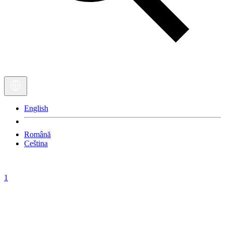
English
Română
Ceština
1