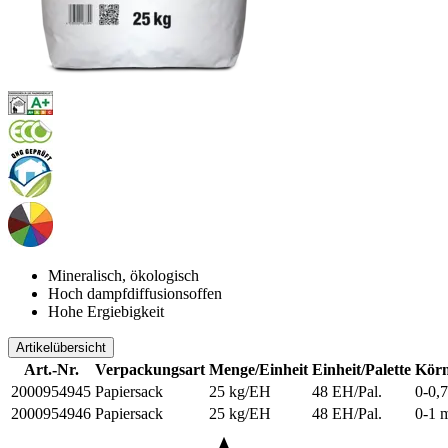
Mineralisch, ökologisch
Hoch dampfdiffusionsoffen
Hohe Ergiebigkeit
Artikelübersicht
Art.-Nr.
Verpackungsart
Menge/Einheit
Einheit/Palette
Körn
2000954945
Papiersack
25 kg/EH
48 EH/Pal.
0-0,
2000954946
Papiersack
25 kg/EH
48 EH/Pal.
0-1 