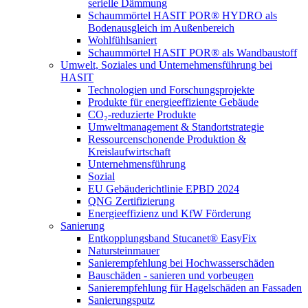
serielle Dämmung
Schaummörtel HASIT POR® HYDRO als
Bodenausgleich im Außenbereich
Wohlfühlsaniert
Schaummörtel HASIT POR® als Wandbaustoff
Umwelt, Soziales und Unternehmensführung bei
HASIT
Technologien und Forschungsprojekte
Produkte für energieeffiziente Gebäude
CO₂-reduzierte Produkte
Umweltmanagement & Standortstrategie
Ressourcenschonende Produktion &
Kreislaufwirtschaft
Unternehmensführung
Sozial
EU Gebäuderichtlinie EPBD 2024
QNG Zertifizierung
Energieeffizienz und KfW Förderung
Sanierung
Entkopplungsband Stucanet® EasyFix
Natursteinmauer
Sanierempfehlung bei Hochwasserschäden
Bauschäden - sanieren und vorbeugen
Sanierempfehlung für Hagelschäden an Fassaden
Sanierungsputz