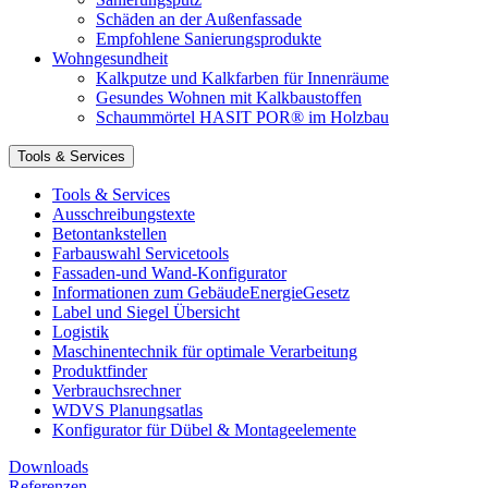
Schäden an der Außenfassade
Empfohlene Sanierungsprodukte
Wohngesundheit
Kalkputze und Kalkfarben für Innenräume
Gesundes Wohnen mit Kalkbaustoffen
Schaummörtel HASIT POR® im Holzbau
Tools & Services
Tools & Services
Ausschreibungstexte
Betontankstellen
Farbauswahl Servicetools
Fassaden-und Wand-Konfigurator
Informationen zum GebäudeEnergieGesetz
Label und Siegel Übersicht
Logistik
Maschinentechnik für optimale Verarbeitung
Produktfinder
Verbrauchsrechner
WDVS Planungsatlas
Konfigurator für Dübel & Montageelemente
Downloads
Referenzen