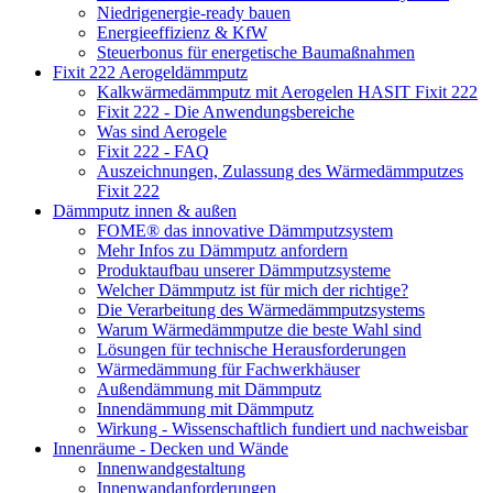
Niedrigenergie-ready bauen
Energieeffizienz & KfW
Steuerbonus für energetische Baumaßnahmen
Fixit 222 Aerogeldämmputz
Kalkwärmedämmputz mit Aerogelen HASIT Fixit 222
Fixit 222 - Die Anwendungsbereiche
Was sind Aerogele
Fixit 222 - FAQ
Auszeichnungen, Zulassung des Wärmedämmputzes
Fixit 222
Dämmputz innen & außen
FOME® das innovative Dämmputzsystem
Mehr Infos zu Dämmputz anfordern
Produktaufbau unserer Dämmputzsysteme
Welcher Dämmputz ist für mich der richtige?
Die Verarbeitung des Wärmedämmputzsystems
Warum Wärmedämmputze die beste Wahl sind
Lösungen für technische Herausforderungen
Wärmedämmung für Fachwerkhäuser
Außendämmung mit Dämmputz
Innendämmung mit Dämmputz
Wirkung - Wissenschaftlich fundiert und nachweisbar
Innenräume - Decken und Wände
Innenwandgestaltung
Innenwandanforderungen