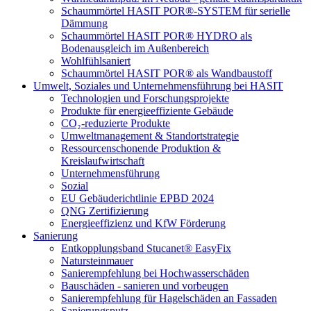
Schaummörtel HASIT POR®-SYSTEM für serielle
Dämmung
Schaummörtel HASIT POR® HYDRO als
Bodenausgleich im Außenbereich
Wohlfühlsaniert
Schaummörtel HASIT POR® als Wandbaustoff
Umwelt, Soziales und Unternehmensführung bei HASIT
Technologien und Forschungsprojekte
Produkte für energieeffiziente Gebäude
CO₂-reduzierte Produkte
Umweltmanagement & Standortstrategie
Ressourcenschonende Produktion &
Kreislaufwirtschaft
Unternehmensführung
Sozial
EU Gebäuderichtlinie EPBD 2024
QNG Zertifizierung
Energieeffizienz und KfW Förderung
Sanierung
Entkopplungsband Stucanet® EasyFix
Natursteinmauer
Sanierempfehlung bei Hochwasserschäden
Bauschäden - sanieren und vorbeugen
Sanierempfehlung für Hagelschäden an Fassaden
Sanierungsputz