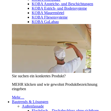
KOBA Anstriche- und Beschichtungen
KOBA Estrich- und Bodensysteme
KOBA Mauermörtel
KOBA Fliesensysteme
KOBA GaLabau
Sie suchen ein konkretes Produkt?
MEHR klicken und wie gewohnt Produktbezeichnung
eingeben
Mehr…
Bautrends & Lösungen
Außenfassade
Flachdach – Dachabschluss ohne sichtbare