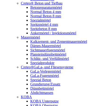
Creteo® Beton und Tiefbau
Betonreparaturmörtel
Normal Beton 4 mm
Normal Beton 8 mm
Spezialmörtel
Spritzmörtel 4 mm
Spritzbeton 8 mm
Ankermörtel / Injektionsmörtel
Mauermörtel
Kalkzement- und Zementmauermörtel
Dämm-Mauermörtel
Sichtmauerfugenmörtel
Plansteindünnbettmörtel
Schlitz- und Verfüllmörtel
Spezialprodukte
Creteo®GaLa- und Fliesensysteme
GaLa-Verlegemörtel
GaLa-Fugenmörtel
Spezial Beton
Grundierung/Zusatz
Dünnbettmörtel
Abdichtmassen
KOBA
KOBA Unterputze
KOBA Oberputze