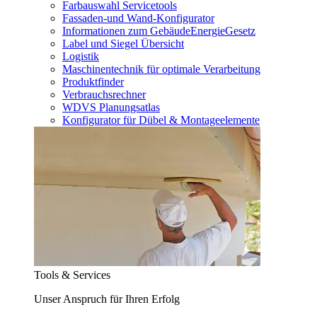
Farbauswahl Servicetools
Fassaden-und Wand-Konfigurator
Informationen zum GebäudeEnergieGesetz
Label und Siegel Übersicht
Logistik
Maschinentechnik für optimale Verarbeitung
Produktfinder
Verbrauchsrechner
WDVS Planungsatlas
Konfigurator für Dübel & Montageelemente
Tools & Services
Unser Anspruch für Ihren Erfolg