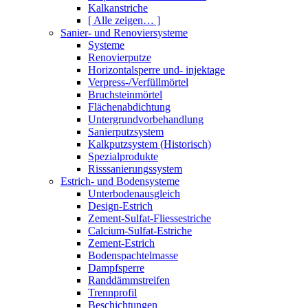
Kalkanstriche
[ Alle zeigen… ]
Sanier- und Renoviersysteme
Systeme
Renovierputze
Horizontalsperre und- injektage
Verpress-/Verfüllmörtel
Bruchsteinmörtel
Flächenabdichtung
Untergrundvorbehandlung
Sanierputzsystem
Kalkputzsystem (Historisch)
Spezialprodukte
Risssanierungssystem
Estrich- und Bodensysteme
Unterbodenausgleich
Design-Estrich
Zement-Sulfat-Fliessestriche
Calcium-Sulfat-Estriche
Zement-Estrich
Bodenspachtelmasse
Dampfsperre
Randdämmstreifen
Trennprofil
Beschichtungen