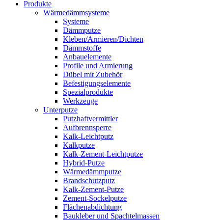
Produkte
Wärmedämmsysteme
Systeme
Dämmputze
Kleben/Armieren/Dichten
Dämmstoffe
Anbauelemente
Profile und Armierung
Dübel mit Zubehör
Befestigungselemente
Spezialprodukte
Werkzeuge
Unterputze
Putzhaftvermittler
Aufbrennsperre
Kalk-Leichtputz
Kalkputze
Kalk-Zement-Leichtputze
Hybrid-Putze
Wärmedämmputze
Brandschutzputz
Kalk-Zement-Putze
Zement-Sockelputze
Flächenabdichtung
Baukleber und Spachtelmassen