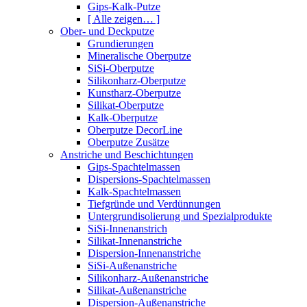
Gips-Kalk-Putze
[ Alle zeigen… ]
Ober- und Deckputze
Grundierungen
Mineralische Oberputze
SiSi-Oberputze
Silikonharz-Oberputze
Kunstharz-Oberputze
Silikat-Oberputze
Kalk-Oberputze
Oberputze DecorLine
Oberputze Zusätze
Anstriche und Beschichtungen
Gips-Spachtelmassen
Dispersions-Spachtelmassen
Kalk-Spachtelmassen
Tiefgründe und Verdünnungen
Untergrundisolierung und Spezialprodukte
SiSi-Innenanstrich
Silikat-Innenanstriche
Dispersion-Innenanstriche
SiSi-Außenanstriche
Silikonharz-Außenanstriche
Silikat-Außenanstriche
Dispersion-Außenanstriche