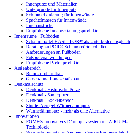
Innenputze und Materialien
Untergründe für Innenputz
Schimmelsanierung für Innenwände
Spachtelmassen für Innenwände
Innenanstriche
Empfohlene Innengestaltungsprodukte
Innenräume - Fußböden
Schaummörtel HASIT POR® als Unterbodenausgleich
Beratung zu POR® Schaummörtel erhalten
Anforderungen an Fußböden
Fußbodenanwendungen
Empfohlene Bodenprodukte
Außenbereich
Beton- und Tiefbau
Garten- und Landschaftsbau
Denkmalschutz
Denkmal - Historische Putze
Denkmal - Sanierputze
Denkmal - Sockelbereich
Studie: Aerogel Wärmedämmputz
Wärmedämmputz - mehr als eine Alternative
Innovationen
FOME® Innovatives Dämmputzsystem mit AIRIUM-
Technologie
Wärmedämmputz im Neubau - geniale Raumspartaktik