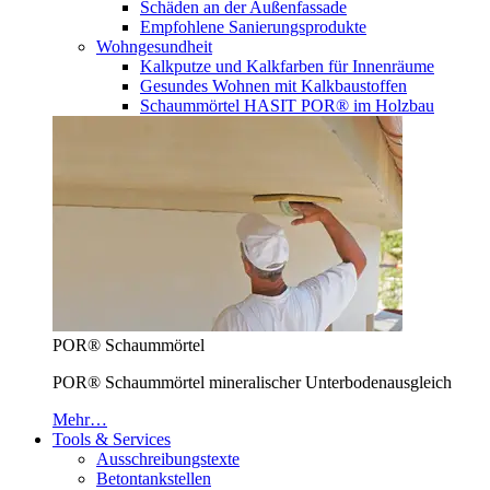
Schäden an der Außenfassade
Empfohlene Sanierungsprodukte
Wohngesundheit
Kalkputze und Kalkfarben für Innenräume
Gesundes Wohnen mit Kalkbaustoffen
Schaummörtel HASIT POR® im Holzbau
POR® Schaummörtel
POR® Schaummörtel mineralischer Unterbodenausgleich
Mehr…
Tools & Services
Ausschreibungstexte
Betontankstellen