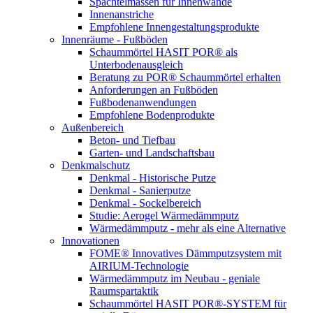
Spachtelmassen für Innenwände
Innenanstriche
Empfohlene Innengestaltungsprodukte
Innenräume - Fußböden
Schaummörtel HASIT POR® als
Unterbodenausgleich
Beratung zu POR® Schaummörtel erhalten
Anforderungen an Fußböden
Fußbodenanwendungen
Empfohlene Bodenprodukte
Außenbereich
Beton- und Tiefbau
Garten- und Landschaftsbau
Denkmalschutz
Denkmal - Historische Putze
Denkmal - Sanierputze
Denkmal - Sockelbereich
Studie: Aerogel Wärmedämmputz
Wärmedämmputz - mehr als eine Alternative
Innovationen
FOME® Innovatives Dämmputzsystem mit
AIRIUM-Technologie
Wärmedämmputz im Neubau - geniale
Raumspartaktik
Schaummörtel HASIT POR®-SYSTEM für