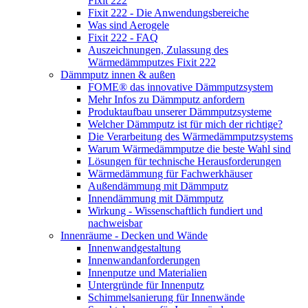
Fixit 222
Fixit 222 - Die Anwendungsbereiche
Was sind Aerogele
Fixit 222 - FAQ
Auszeichnungen, Zulassung des
Wärmedämmputzes Fixit 222
Dämmputz innen & außen
FOME® das innovative Dämmputzsystem
Mehr Infos zu Dämmputz anfordern
Produktaufbau unserer Dämmputzsysteme
Welcher Dämmputz ist für mich der richtige?
Die Verarbeitung des Wärmedämmputzsystems
Warum Wärmedämmputze die beste Wahl sind
Lösungen für technische Herausforderungen
Wärmedämmung für Fachwerkhäuser
Außendämmung mit Dämmputz
Innendämmung mit Dämmputz
Wirkung - Wissenschaftlich fundiert und
nachweisbar
Innenräume - Decken und Wände
Innenwandgestaltung
Innenwandanforderungen
Innenputze und Materialien
Untergründe für Innenputz
Schimmelsanierung für Innenwände