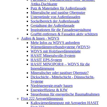
Attika-Dachkante
Putz & Materialien für Außenfassade
Mineralische und pastöse Oberputze
Untergründe von Außenfassaden
Sockelbereich der Außenfassade
Gestaltung der Außenfassade
Inspirationen für die Fassadengestaltung
Graffiti entfernen & Fassaden aktiv schützen
Außen & Innen - WDVS
Mehr Infos zu WDVS anfordern
Wärmedämmverbundsysteme (WDVS)
WDVS mit Holzfaserdämmplatte
HASIT Mineralwolle-System
HASIT EPS-System
HASIT MINOPOR® – WDVS für die
Innendämmung
Mineralischer oder pastöser Oberputz?
Dickschicht - Mittelschicht - Dünnschicht-
Systeme
Niedrigenergie-ready bauen
Energieeffizienz & KfW
Steuerbonus für energetische Baumaßnahmen
Fixit 222 Aerogeldämmputz
Kalkwärmedämmputz mit Aerogelen HASIT