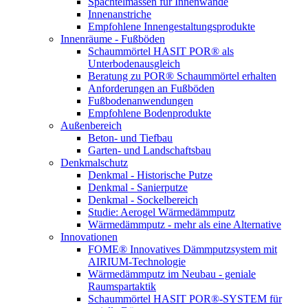
Spachtelmassen für Innenwände
Innenanstriche
Empfohlene Innengestaltungsprodukte
Innenräume - Fußböden
Schaummörtel HASIT POR® als
Unterbodenausgleich
Beratung zu POR® Schaummörtel erhalten
Anforderungen an Fußböden
Fußbodenanwendungen
Empfohlene Bodenprodukte
Außenbereich
Beton- und Tiefbau
Garten- und Landschaftsbau
Denkmalschutz
Denkmal - Historische Putze
Denkmal - Sanierputze
Denkmal - Sockelbereich
Studie: Aerogel Wärmedämmputz
Wärmedämmputz - mehr als eine Alternative
Innovationen
FOME® Innovatives Dämmputzsystem mit
AIRIUM-Technologie
Wärmedämmputz im Neubau - geniale
Raumspartaktik
Schaummörtel HASIT POR®-SYSTEM für