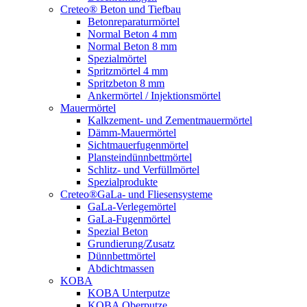
Creteo® Beton und Tiefbau
Betonreparaturmörtel
Normal Beton 4 mm
Normal Beton 8 mm
Spezialmörtel
Spritzmörtel 4 mm
Spritzbeton 8 mm
Ankermörtel / Injektionsmörtel
Mauermörtel
Kalkzement- und Zementmauermörtel
Dämm-Mauermörtel
Sichtmauerfugenmörtel
Plansteindünnbettmörtel
Schlitz- und Verfüllmörtel
Spezialprodukte
Creteo®GaLa- und Fliesensysteme
GaLa-Verlegemörtel
GaLa-Fugenmörtel
Spezial Beton
Grundierung/Zusatz
Dünnbettmörtel
Abdichtmassen
KOBA
KOBA Unterputze
KOBA Oberputze