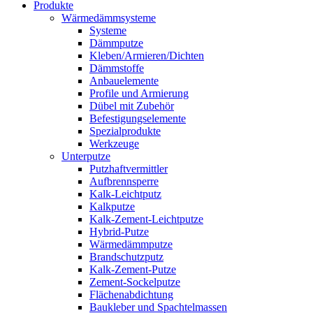
Produkte
Wärmedämmsysteme
Systeme
Dämmputze
Kleben/Armieren/Dichten
Dämmstoffe
Anbauelemente
Profile und Armierung
Dübel mit Zubehör
Befestigungselemente
Spezialprodukte
Werkzeuge
Unterputze
Putzhaftvermittler
Aufbrennsperre
Kalk-Leichtputz
Kalkputze
Kalk-Zement-Leichtputze
Hybrid-Putze
Wärmedämmputze
Brandschutzputz
Kalk-Zement-Putze
Zement-Sockelputze
Flächenabdichtung
Baukleber und Spachtelmassen