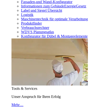
Fassaden-und Wand-Konfigurator
Informationen zum GebäudeEnergieGesetz
Label und Siegel Übersicht
Logistik
Maschinentechnik für optimale Verarbeitung
Produktfinder
Verbrauchsrechner
WDVS Planungsatlas
Konfigurator für Dübel & Montageelemente
Tools & Services
Unser Anspruch für Ihren Erfolg
Mehr…