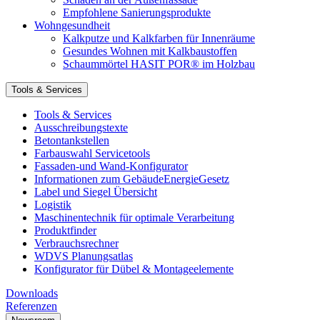
Empfohlene Sanierungsprodukte
Wohngesundheit
Kalkputze und Kalkfarben für Innenräume
Gesundes Wohnen mit Kalkbaustoffen
Schaummörtel HASIT POR® im Holzbau
Tools & Services
Tools & Services
Ausschreibungstexte
Betontankstellen
Farbauswahl Servicetools
Fassaden-und Wand-Konfigurator
Informationen zum GebäudeEnergieGesetz
Label und Siegel Übersicht
Logistik
Maschinentechnik für optimale Verarbeitung
Produktfinder
Verbrauchsrechner
WDVS Planungsatlas
Konfigurator für Dübel & Montageelemente
Downloads
Referenzen