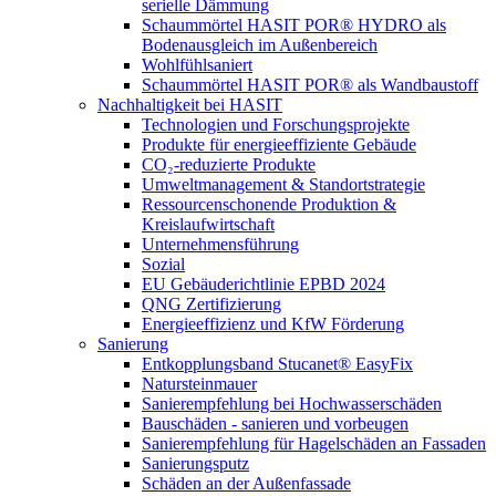
serielle Dämmung
Schaummörtel HASIT POR® HYDRO als
Bodenausgleich im Außenbereich
Wohlfühlsaniert
Schaummörtel HASIT POR® als Wandbaustoff
Nachhaltigkeit bei HASIT
Technologien und Forschungsprojekte
Produkte für energieeffiziente Gebäude
CO₂-reduzierte Produkte
Umweltmanagement & Standortstrategie
Ressourcenschonende Produktion &
Kreislaufwirtschaft
Unternehmensführung
Sozial
EU Gebäuderichtlinie EPBD 2024
QNG Zertifizierung
Energieeffizienz und KfW Förderung
Sanierung
Entkopplungsband Stucanet® EasyFix
Natursteinmauer
Sanierempfehlung bei Hochwasserschäden
Bauschäden - sanieren und vorbeugen
Sanierempfehlung für Hagelschäden an Fassaden
Sanierungsputz
Schäden an der Außenfassade