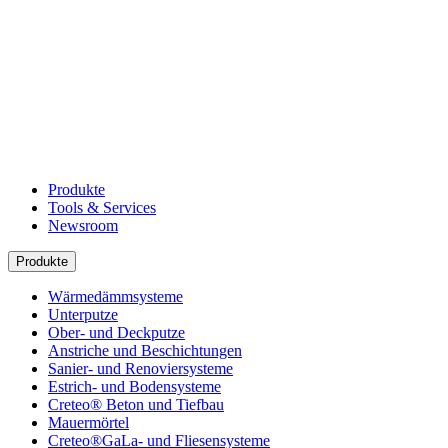
Produkte
Tools & Services
Newsroom
Produkte
Wärmedämmsysteme
Unterputze
Ober- und Deckputze
Anstriche und Beschichtungen
Sanier- und Renoviersysteme
Estrich- und Bodensysteme
Creteo® Beton und Tiefbau
Mauermörtel
Creteo®GaLa- und Fliesensysteme