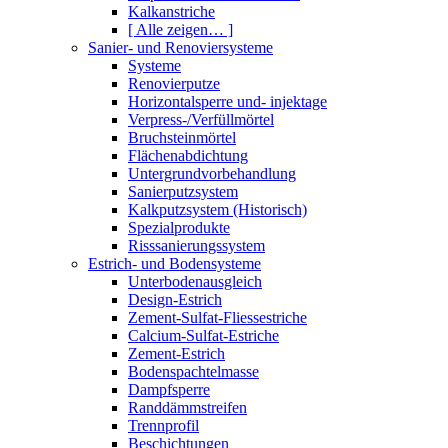
Kalkanstriche
[ Alle zeigen… ]
Sanier- und Renoviersysteme
Systeme
Renovierputze
Horizontalsperre und- injektage
Verpress-/Verfüllmörtel
Bruchsteinmörtel
Flächenabdichtung
Untergrundvorbehandlung
Sanierputzsystem
Kalkputzsystem (Historisch)
Spezialprodukte
Risssanierungssystem
Estrich- und Bodensysteme
Unterbodenausgleich
Design-Estrich
Zement-Sulfat-Fliessestriche
Calcium-Sulfat-Estriche
Zement-Estrich
Bodenspachtelmasse
Dampfsperre
Randdämmstreifen
Trennprofil
Beschichtungen