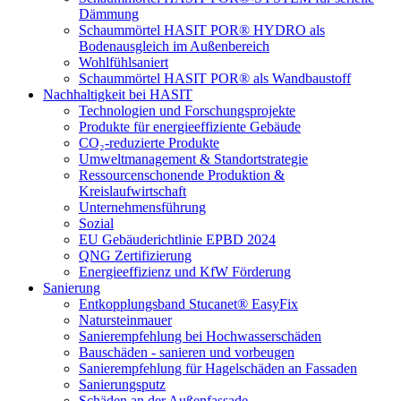
Dämmung
Schaummörtel HASIT POR® HYDRO als
Bodenausgleich im Außenbereich
Wohlfühlsaniert
Schaummörtel HASIT POR® als Wandbaustoff
Nachhaltigkeit bei HASIT
Technologien und Forschungsprojekte
Produkte für energieeffiziente Gebäude
CO₂-reduzierte Produkte
Umweltmanagement & Standortstrategie
Ressourcenschonende Produktion &
Kreislaufwirtschaft
Unternehmensführung
Sozial
EU Gebäuderichtlinie EPBD 2024
QNG Zertifizierung
Energieeffizienz und KfW Förderung
Sanierung
Entkopplungsband Stucanet® EasyFix
Natursteinmauer
Sanierempfehlung bei Hochwasserschäden
Bauschäden - sanieren und vorbeugen
Sanierempfehlung für Hagelschäden an Fassaden
Sanierungsputz
Schäden an der Außenfassade