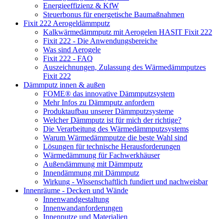
Energieeffizienz & KfW
Steuerbonus für energetische Baumaßnahmen
Fixit 222 Aerogeldämmputz
Kalkwärmedämmputz mit Aerogelen HASIT Fixit 222
Fixit 222 - Die Anwendungsbereiche
Was sind Aerogele
Fixit 222 - FAQ
Auszeichnungen, Zulassung des Wärmedämmputzes
Fixit 222
Dämmputz innen & außen
FOME® das innovative Dämmputzsystem
Mehr Infos zu Dämmputz anfordern
Produktaufbau unserer Dämmputzsysteme
Welcher Dämmputz ist für mich der richtige?
Die Verarbeitung des Wärmedämmputzsystems
Warum Wärmedämmputze die beste Wahl sind
Lösungen für technische Herausforderungen
Wärmedämmung für Fachwerkhäuser
Außendämmung mit Dämmputz
Innendämmung mit Dämmputz
Wirkung - Wissenschaftlich fundiert und nachweisbar
Innenräume - Decken und Wände
Innenwandgestaltung
Innenwandanforderungen
Innenputze und Materialien