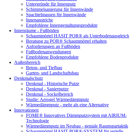
Untergründe für Innenputz
Schimmelsanierung für Innenwände
Spachtelmassen für Innenwände
Innenanstriche
Empfohlene Innengestaltungsprodukte
Innenräume - Fußböden
Schaummörtel HASIT POR® als Unterbodenausgleich
Beratung zu POR® Schaummörtel erhalten
Anforderungen an Fußböden
Fußbodenanwendungen
Empfohlene Bodenprodukte
Außenbereich
Beton- und Tiefbau
Garten- und Landschaftsbau
Denkmalschutz
Denkmal - Historische Putze
Denkmal - Sanierputze
Denkmal - Sockelbereich
Studie: Aerogel Wärmedämmputz
Wärmedämmputz - mehr als eine Alternative
Innovationen
FOME® Innovatives Dämmputzsystem mit AIRIUM-
Technologie
Wärmedämmputz im Neubau - geniale Raumspartaktik
Schaummörtel HASIT POR®-SYSTEM für serielle