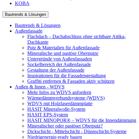
KOBA
Bautrends & Lösungen
Bautrends & Lösungen
Außenfassade
Flachdach – Dachabschluss ohne sichtbare Attika-
Dachkante
Putz & Materialien für Außenfassade
Mineralische und pastöse Oberputze
Untergründe von Außenfassaden
Sockelbereich der Außenfassade
Gestaltung der Außenfassade
Inspirationen für die Fassadengestaltung
Graffiti entfernen & Fassaden aktiv schützen
Außen & Innen - WDVS
Mehr Infos zu WDVS anfordern
Wärmedämmverbundsysteme (WDVS)
WDVS mit Holzfaserdämmplatte
HASIT Mineralwolle-System
HASIT EPS-System
HASIT MINOPOR® – WDVS für die Innendämmung
Mineralischer oder pastöser Oberputz?
Dickschicht - Mittelschicht - Dünnschicht-Systeme
Niedrigenergie-ready bauen