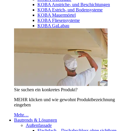
KOBA Anstriche- und Beschichtungen
KOBA Estrich- und Bodensysteme
KOBA Mauermörtel
KOBA Fliesensysteme
KOBA GaLabau
Sie suchen ein konkretes Produkt?
MEHR klicken und wie gewohnt Produktbezeichnung
eingeben
Mehr…
Bautrends & Lösungen
Außenfassade
Flachdach – Dachabschluss ohne sichtbare