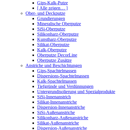
Gips-Kalk-Putze
[ Alle zeigen… ]
Ober- und Deckputze
Grundierungen
Mineralische Oberputze
SiSi-Oberputze
Silikonharz-Oberputze
Kunstharz-Oberputze
Silikat-Oberputze
Kalk-Oberputze
Oberputze DecorLine
Oberputze Zusätze
Anstriche und Beschichtungen
Gips-Spachtelmassen
Dispersions-Spachtelmassen
Kalk-Spachtelmassen
Tiefgründe und Verdünnungen
Untergrundisolierung und Spezialprodukte
SiSi-Innenanstrich
Silikat-Innenanstriche
Dispersion-Innenanstriche
SiSi-Außenanstriche
Silikonharz-Außenanstriche
Silikat-Außenanstriche
Dispersion-Außenanstriche