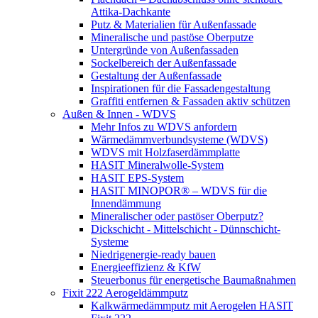
Attika-Dachkante
Putz & Materialien für Außenfassade
Mineralische und pastöse Oberputze
Untergründe von Außenfassaden
Sockelbereich der Außenfassade
Gestaltung der Außenfassade
Inspirationen für die Fassadengestaltung
Graffiti entfernen & Fassaden aktiv schützen
Außen & Innen - WDVS
Mehr Infos zu WDVS anfordern
Wärmedämmverbundsysteme (WDVS)
WDVS mit Holzfaserdämmplatte
HASIT Mineralwolle-System
HASIT EPS-System
HASIT MINOPOR® – WDVS für die
Innendämmung
Mineralischer oder pastöser Oberputz?
Dickschicht - Mittelschicht - Dünnschicht-
Systeme
Niedrigenergie-ready bauen
Energieeffizienz & KfW
Steuerbonus für energetische Baumaßnahmen
Fixit 222 Aerogeldämmputz
Kalkwärmedämmputz mit Aerogelen HASIT