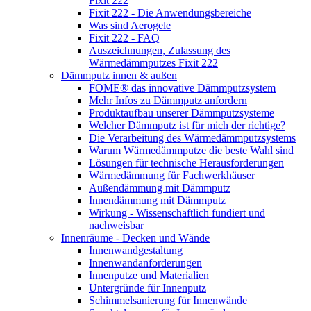
Fixit 222
Fixit 222 - Die Anwendungsbereiche
Was sind Aerogele
Fixit 222 - FAQ
Auszeichnungen, Zulassung des
Wärmedämmputzes Fixit 222
Dämmputz innen & außen
FOME® das innovative Dämmputzsystem
Mehr Infos zu Dämmputz anfordern
Produktaufbau unserer Dämmputzsysteme
Welcher Dämmputz ist für mich der richtige?
Die Verarbeitung des Wärmedämmputzsystems
Warum Wärmedämmputze die beste Wahl sind
Lösungen für technische Herausforderungen
Wärmedämmung für Fachwerkhäuser
Außendämmung mit Dämmputz
Innendämmung mit Dämmputz
Wirkung - Wissenschaftlich fundiert und
nachweisbar
Innenräume - Decken und Wände
Innenwandgestaltung
Innenwandanforderungen
Innenputze und Materialien
Untergründe für Innenputz
Schimmelsanierung für Innenwände