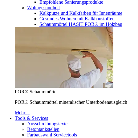
Empfohlene Sanierungsprodukte
Wohngesundheit
Kalkputze und Kalkfarben für Innenräume
Gesundes Wohnen mit Kalkbaustoffen
Schaummörtel HASIT POR® im Holzbau
POR® Schaummörtel
POR® Schaummörtel mineralischer Unterbodenausgleich
Mehr…
Tools & Services
Ausschreibungstexte
Betontankstellen
Farbauswahl Servicetools