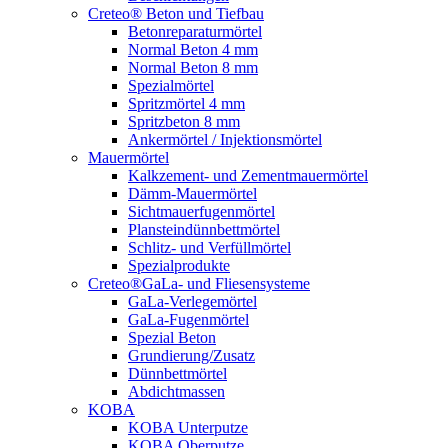
Creteo® Beton und Tiefbau
Betonreparaturmörtel
Normal Beton 4 mm
Normal Beton 8 mm
Spezialmörtel
Spritzmörtel 4 mm
Spritzbeton 8 mm
Ankermörtel / Injektionsmörtel
Mauermörtel
Kalkzement- und Zementmauermörtel
Dämm-Mauermörtel
Sichtmauerfugenmörtel
Plansteindünnbettmörtel
Schlitz- und Verfüllmörtel
Spezialprodukte
Creteo®GaLa- und Fliesensysteme
GaLa-Verlegemörtel
GaLa-Fugenmörtel
Spezial Beton
Grundierung/Zusatz
Dünnbettmörtel
Abdichtmassen
KOBA
KOBA Unterputze
KOBA Oberputze