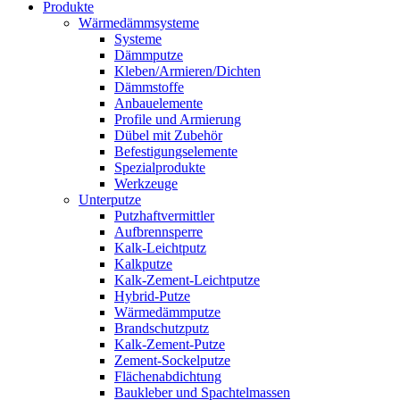
Produkte
Wärmedämmsysteme
Systeme
Dämmputze
Kleben/Armieren/Dichten
Dämmstoffe
Anbauelemente
Profile und Armierung
Dübel mit Zubehör
Befestigungselemente
Spezialprodukte
Werkzeuge
Unterputze
Putzhaftvermittler
Aufbrennsperre
Kalk-Leichtputz
Kalkputze
Kalk-Zement-Leichtputze
Hybrid-Putze
Wärmedämmputze
Brandschutzputz
Kalk-Zement-Putze
Zement-Sockelputze
Flächenabdichtung
Baukleber und Spachtelmassen