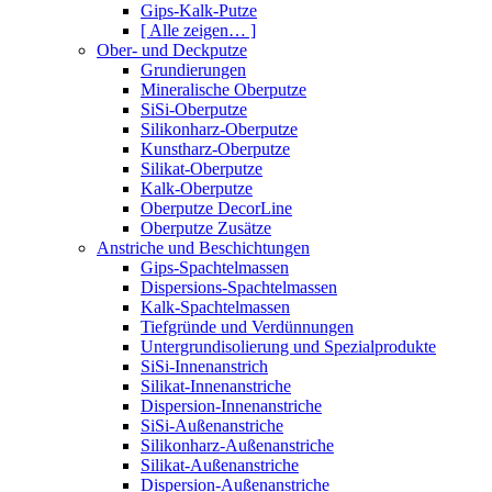
Gips-Kalk-Putze
[ Alle zeigen… ]
Ober- und Deckputze
Grundierungen
Mineralische Oberputze
SiSi-Oberputze
Silikonharz-Oberputze
Kunstharz-Oberputze
Silikat-Oberputze
Kalk-Oberputze
Oberputze DecorLine
Oberputze Zusätze
Anstriche und Beschichtungen
Gips-Spachtelmassen
Dispersions-Spachtelmassen
Kalk-Spachtelmassen
Tiefgründe und Verdünnungen
Untergrundisolierung und Spezialprodukte
SiSi-Innenanstrich
Silikat-Innenanstriche
Dispersion-Innenanstriche
SiSi-Außenanstriche
Silikonharz-Außenanstriche
Silikat-Außenanstriche
Dispersion-Außenanstriche