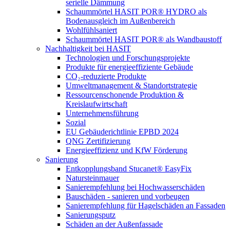
serielle Dämmung
Schaummörtel HASIT POR® HYDRO als
Bodenausgleich im Außenbereich
Wohlfühlsaniert
Schaummörtel HASIT POR® als Wandbaustoff
Nachhaltigkeit bei HASIT
Technologien und Forschungsprojekte
Produkte für energieeffiziente Gebäude
CO₂-reduzierte Produkte
Umweltmanagement & Standortstrategie
Ressourcenschonende Produktion &
Kreislaufwirtschaft
Unternehmensführung
Sozial
EU Gebäuderichtlinie EPBD 2024
QNG Zertifizierung
Energieeffizienz und KfW Förderung
Sanierung
Entkopplungsband Stucanet® EasyFix
Natursteinmauer
Sanierempfehlung bei Hochwasserschäden
Bauschäden - sanieren und vorbeugen
Sanierempfehlung für Hagelschäden an Fassaden
Sanierungsputz
Schäden an der Außenfassade