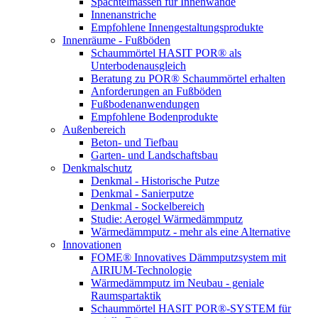
Spachtelmassen für Innenwände
Innenanstriche
Empfohlene Innengestaltungsprodukte
Innenräume - Fußböden
Schaummörtel HASIT POR® als
Unterbodenausgleich
Beratung zu POR® Schaummörtel erhalten
Anforderungen an Fußböden
Fußbodenanwendungen
Empfohlene Bodenprodukte
Außenbereich
Beton- und Tiefbau
Garten- und Landschaftsbau
Denkmalschutz
Denkmal - Historische Putze
Denkmal - Sanierputze
Denkmal - Sockelbereich
Studie: Aerogel Wärmedämmputz
Wärmedämmputz - mehr als eine Alternative
Innovationen
FOME® Innovatives Dämmputzsystem mit
AIRIUM-Technologie
Wärmedämmputz im Neubau - geniale
Raumspartaktik
Schaummörtel HASIT POR®-SYSTEM für