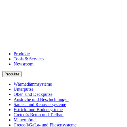
Produkte
Tools & Services
Newsroom
Produkte
Wärmedämmsysteme
Unterputze
Ober- und Deckputze
Anstriche und Beschichtungen
Sanier- und Renoviersysteme
Estrich- und Bodensysteme
Creteo® Beton und Tiefbau
Mauermörtel
Creteo®GaLa- und Fliesensysteme