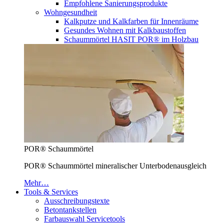
Empfohlene Sanierungsprodukte
Wohngesundheit
Kalkputze und Kalkfarben für Innenräume
Gesundes Wohnen mit Kalkbaustoffen
Schaummörtel HASIT POR® im Holzbau
POR® Schaummörtel
POR® Schaummörtel mineralischer Unterbodenausgleich
Mehr…
Tools & Services
Ausschreibungstexte
Betontankstellen
Farbauswahl Servicetools