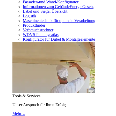
Fassaden-und Wand-Konfigurator
Informationen zum GebäudeEnergieGesetz
Label und Siegel Übersicht
Logistik
Maschinentechnik für optimale Verarbeitung
Produktfinder
Verbrauchsrechner
WDVS Planungsatlas
Konfigurator für Dübel & Montageelemente
Tools & Services
Unser Anspruch für Ihren Erfolg
Mehr…