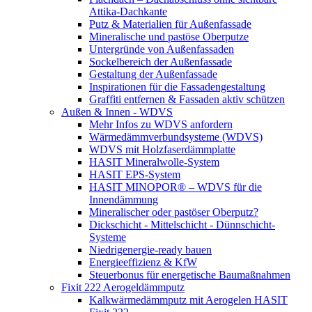
Attika-Dachkante
Putz & Materialien für Außenfassade
Mineralische und pastöse Oberputze
Untergründe von Außenfassaden
Sockelbereich der Außenfassade
Gestaltung der Außenfassade
Inspirationen für die Fassadengestaltung
Graffiti entfernen & Fassaden aktiv schützen
Außen & Innen - WDVS
Mehr Infos zu WDVS anfordern
Wärmedämmverbundsysteme (WDVS)
WDVS mit Holzfaserdämmplatte
HASIT Mineralwolle-System
HASIT EPS-System
HASIT MINOPOR® – WDVS für die
Innendämmung
Mineralischer oder pastöser Oberputz?
Dickschicht - Mittelschicht - Dünnschicht-
Systeme
Niedrigenergie-ready bauen
Energieeffizienz & KfW
Steuerbonus für energetische Baumaßnahmen
Fixit 222 Aerogeldämmputz
Kalkwärmedämmputz mit Aerogelen HASIT