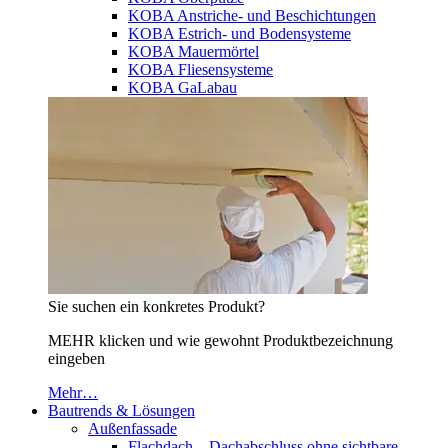
KOBA Anstriche- und Beschichtungen
KOBA Estrich- und Bodensysteme
KOBA Mauermörtel
KOBA Fliesensysteme
KOBA GaLabau
Sie suchen ein konkretes Produkt?
MEHR klicken und wie gewohnt Produktbezeichnung
eingeben
Mehr…
Bautrends & Lösungen
Außenfassade
Flachdach – Dachabschluss ohne sichtbare