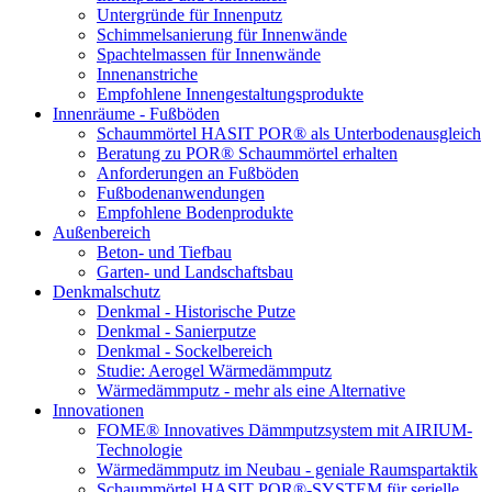
Untergründe für Innenputz
Schimmelsanierung für Innenwände
Spachtelmassen für Innenwände
Innenanstriche
Empfohlene Innengestaltungsprodukte
Innenräume - Fußböden
Schaummörtel HASIT POR® als Unterbodenausgleich
Beratung zu POR® Schaummörtel erhalten
Anforderungen an Fußböden
Fußbodenanwendungen
Empfohlene Bodenprodukte
Außenbereich
Beton- und Tiefbau
Garten- und Landschaftsbau
Denkmalschutz
Denkmal - Historische Putze
Denkmal - Sanierputze
Denkmal - Sockelbereich
Studie: Aerogel Wärmedämmputz
Wärmedämmputz - mehr als eine Alternative
Innovationen
FOME® Innovatives Dämmputzsystem mit AIRIUM-
Technologie
Wärmedämmputz im Neubau - geniale Raumspartaktik
Schaummörtel HASIT POR®-SYSTEM für serielle