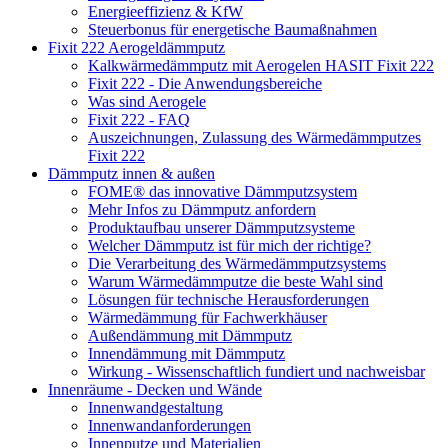
Energieeffizienz & KfW
Steuerbonus für energetische Baumaßnahmen
Fixit 222 Aerogeldämmputz
Kalkwärmedämmputz mit Aerogelen HASIT Fixit 222
Fixit 222 - Die Anwendungsbereiche
Was sind Aerogele
Fixit 222 - FAQ
Auszeichnungen, Zulassung des Wärmedämmputzes
Fixit 222
Dämmputz innen & außen
FOME® das innovative Dämmputzsystem
Mehr Infos zu Dämmputz anfordern
Produktaufbau unserer Dämmputzsysteme
Welcher Dämmputz ist für mich der richtige?
Die Verarbeitung des Wärmedämmputzsystems
Warum Wärmedämmputze die beste Wahl sind
Lösungen für technische Herausforderungen
Wärmedämmung für Fachwerkhäuser
Außendämmung mit Dämmputz
Innendämmung mit Dämmputz
Wirkung - Wissenschaftlich fundiert und nachweisbar
Innenräume - Decken und Wände
Innenwandgestaltung
Innenwandanforderungen
Innenputze und Materialien