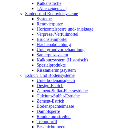
Kalkanstriche
[ Alle zeigen… ]
Sanier- und Renoviersysteme
Systeme
Renovierputze
Horizontalsperre und- injektage
Verpress-/Verfüllmörtel
Bruchsteinmörtel
Flächenabdichtung
Untergrundvorbehandlung
Sanierputzsystem
Kalkputzsystem (Historisch)
Spezialprodukte
Risssanierungssystem
Estrich- und Bodensysteme
Unterbodenausgleich
Design-Estrich
Zement-Sulfat-Fliessestriche
Calcium-Sulfat-Estriche
Zement-Estrich
Bodenspachtelmasse
Dampfsperre
Randdämmstreifen
Trennprofil
Beschichtungen