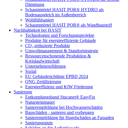
Dämmung
Schaummörtel HASIT POR® HYDRO als
Bodenausgleich im Außenbereich
Wohlfühlsaniert
Schaummörtel HASIT POR® als Wandbaustoff
Nachhaltigkeit bei HASIT
Technologien und Forschungsprojekte
Produkte für energieeffiziente Gebäude
CO₂-reduzierte Produkte
Umweltmanagement & Standortstrategie
Ressourcenschonende Produktion &
Kreislaufwirtschaft
Unternehmensführung
Sozial
EU Gebäuderichtlinie EPBD 2024
QNG Zertifizierung
Energieeffizienz und KfW Förderung
Sanierung
Entkopplungsband Stucanet® EasyFix
Natursteinmauer
Sanierempfehlung bei Hochwasserschäden
Bauschäden - sanieren und vorbeugen
Sanierempfehlung für Hagelschäden an Fassaden
Sanierungsputz
Schäden an der Außenfassade