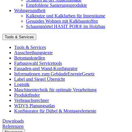
Empfohlene Sanierungsprodukte
Wohngesundheit
Kalkputze und Kalkfarben für Innenräume
Gesundes Wohnen mit Kalkbaustoffen
Schaummörtel HASIT POR® im Holzbau
Tools & Services
Tools & Services
Ausschreibungstexte
Betontankstellen
Farbauswahl Servicetools
Fassaden-und Wand-Konfigurator
Informationen zum GebäudeEnergieGesetz
Label und Siegel Übersicht
Logistik
Maschinentechnik für optimale Verarbeitung
Produktfinder
Verbrauchsrechner
WDVS Planungsatlas
Konfigurator für Dübel & Montageelemente
Downloads
Referenzen