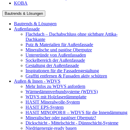
KOBA
Bautrends & Lösungen
Bautrends & Lösungen
Außenfassade
Flachdach – Dachabschluss ohne sichtbare Attika-
Dachkante
Putz & Materialien für Außenfassade
Mineralische und pastöse Oberputze
Untergründe von Außenfassaden
Sockelbereich der Außenfassade
Gestaltung der Außenfassade
Inspirationen für die Fassadengestaltung
Graffiti entfernen & Fassaden aktiv schützen
Außen & Innen - WDVS
Mehr Infos zu WDVS anfordern
Wärmedämmverbundsysteme (WDVS)
WDVS mit Holzfaserdämmplatte
HASIT Mineralwolle-System
HASIT EPS-System
HASIT MINOPOR® – WDVS für die Innendämmung
Mineralischer oder pastöser Oberputz?
Dickschicht - Mittelschicht - Dünnschicht-Systeme
Niedrigenergie-ready bauen