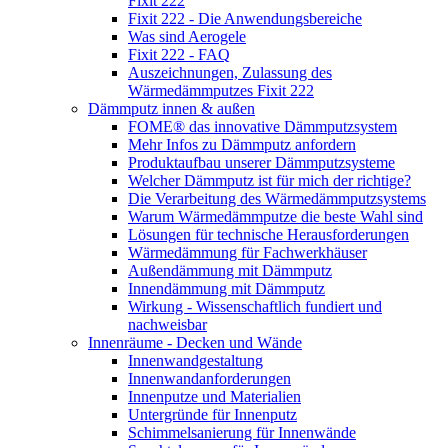
Fixit 222
Fixit 222 - Die Anwendungsbereiche
Was sind Aerogele
Fixit 222 - FAQ
Auszeichnungen, Zulassung des
Wärmedämmputzes Fixit 222
Dämmputz innen & außen
FOME® das innovative Dämmputzsystem
Mehr Infos zu Dämmputz anfordern
Produktaufbau unserer Dämmputzsysteme
Welcher Dämmputz ist für mich der richtige?
Die Verarbeitung des Wärmedämmputzsystems
Warum Wärmedämmputze die beste Wahl sind
Lösungen für technische Herausforderungen
Wärmedämmung für Fachwerkhäuser
Außendämmung mit Dämmputz
Innendämmung mit Dämmputz
Wirkung - Wissenschaftlich fundiert und
nachweisbar
Innenräume - Decken und Wände
Innenwandgestaltung
Innenwandanforderungen
Innenputze und Materialien
Untergründe für Innenputz
Schimmelsanierung für Innenwände