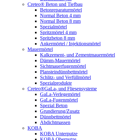
Creteo® Beton und Tiefbau
Betonreparaturmörtel
Normal Beton 4 mm
Normal Beton 8 mm
Spezialmörtel
Spritzmörtel 4 mm
Spritzbeton 8 mm
Ankermörtel / Injektionsmörtel
Mauermörtel
Kalkzement- und Zementmauermörtel
Dämm-Mauermörtel
Sichtmauerfugenmörtel
Plansteindünnbettmörtel
Schlitz- und Verfüllmörtel
Spezialprodukte
Creteo®GaLa- und Fliesensysteme
GaLa-Verlegemörtel
GaLa-Fugenmörtel
Spezial Beton
Grundierung/Zusatz
Dünnbettmörtel
Abdichtmassen
KOBA
KOBA Unterputze
KOBA Oberputze