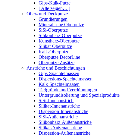
Gips-Kalk-Putze
[ Alle zeigen… ]
Ober- und Deckputze
Grundierungen
Mineralische Oberputze
SiSi-Oberputze
Silikonharz-Oberputze
Kunstharz-Oberputze
Silikat-Oberputze
Kalk-Oberputze
Oberputze DecorLine
Oberputze Zusätze
Anstriche und Beschichtungen
Gips-Spachtelmassen
Dispersions-Spachtelmassen
Kalk-Spachtelmassen
Tiefgründe und Verdünnungen
Untergrundisolierung und Spezialprodukte
SiSi-Innenanstrich
Silikat-Innenanstriche
Dispersion-Innenanstriche
SiSi-Außenanstriche
Silikonharz-Außenanstriche
Silikat-Außenanstriche
Dispersion-Außenanstriche