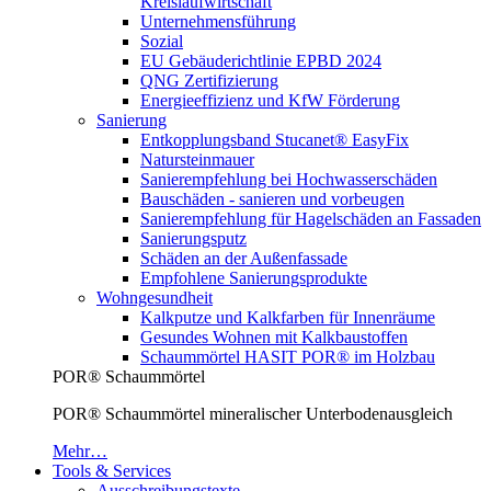
Kreislaufwirtschaft
Unternehmensführung
Sozial
EU Gebäuderichtlinie EPBD 2024
QNG Zertifizierung
Energieeffizienz und KfW Förderung
Sanierung
Entkopplungsband Stucanet® EasyFix
Natursteinmauer
Sanierempfehlung bei Hochwasserschäden
Bauschäden - sanieren und vorbeugen
Sanierempfehlung für Hagelschäden an Fassaden
Sanierungsputz
Schäden an der Außenfassade
Empfohlene Sanierungsprodukte
Wohngesundheit
Kalkputze und Kalkfarben für Innenräume
Gesundes Wohnen mit Kalkbaustoffen
Schaummörtel HASIT POR® im Holzbau
POR® Schaummörtel
POR® Schaummörtel mineralischer Unterbodenausgleich
Mehr…
Tools & Services
Ausschreibungstexte