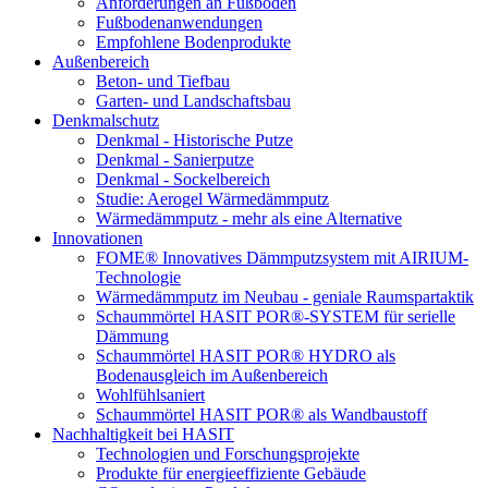
Anforderungen an Fußböden
Fußbodenanwendungen
Empfohlene Bodenprodukte
Außenbereich
Beton- und Tiefbau
Garten- und Landschaftsbau
Denkmalschutz
Denkmal - Historische Putze
Denkmal - Sanierputze
Denkmal - Sockelbereich
Studie: Aerogel Wärmedämmputz
Wärmedämmputz - mehr als eine Alternative
Innovationen
FOME® Innovatives Dämmputzsystem mit AIRIUM-
Technologie
Wärmedämmputz im Neubau - geniale Raumspartaktik
Schaummörtel HASIT POR®-SYSTEM für serielle
Dämmung
Schaummörtel HASIT POR® HYDRO als
Bodenausgleich im Außenbereich
Wohlfühlsaniert
Schaummörtel HASIT POR® als Wandbaustoff
Nachhaltigkeit bei HASIT
Technologien und Forschungsprojekte
Produkte für energieeffiziente Gebäude