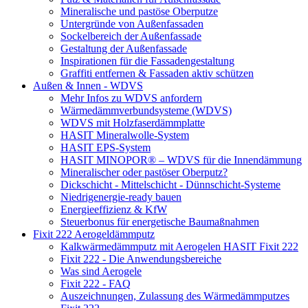
Mineralische und pastöse Oberputze
Untergründe von Außenfassaden
Sockelbereich der Außenfassade
Gestaltung der Außenfassade
Inspirationen für die Fassadengestaltung
Graffiti entfernen & Fassaden aktiv schützen
Außen & Innen - WDVS
Mehr Infos zu WDVS anfordern
Wärmedämmverbundsysteme (WDVS)
WDVS mit Holzfaserdämmplatte
HASIT Mineralwolle-System
HASIT EPS-System
HASIT MINOPOR® – WDVS für die Innendämmung
Mineralischer oder pastöser Oberputz?
Dickschicht - Mittelschicht - Dünnschicht-Systeme
Niedrigenergie-ready bauen
Energieeffizienz & KfW
Steuerbonus für energetische Baumaßnahmen
Fixit 222 Aerogeldämmputz
Kalkwärmedämmputz mit Aerogelen HASIT Fixit 222
Fixit 222 - Die Anwendungsbereiche
Was sind Aerogele
Fixit 222 - FAQ
Auszeichnungen, Zulassung des Wärmedämmputzes