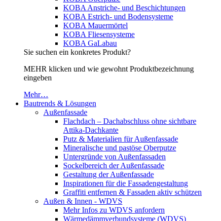
KOBA Anstriche- und Beschichtungen
KOBA Estrich- und Bodensysteme
KOBA Mauermörtel
KOBA Fliesensysteme
KOBA GaLabau
Sie suchen ein konkretes Produkt?
MEHR klicken und wie gewohnt Produktbezeichnung
eingeben
Mehr…
Bautrends & Lösungen
Außenfassade
Flachdach – Dachabschluss ohne sichtbare
Attika-Dachkante
Putz & Materialien für Außenfassade
Mineralische und pastöse Oberputze
Untergründe von Außenfassaden
Sockelbereich der Außenfassade
Gestaltung der Außenfassade
Inspirationen für die Fassadengestaltung
Graffiti entfernen & Fassaden aktiv schützen
Außen & Innen - WDVS
Mehr Infos zu WDVS anfordern
Wärmedämmverbundsysteme (WDVS)