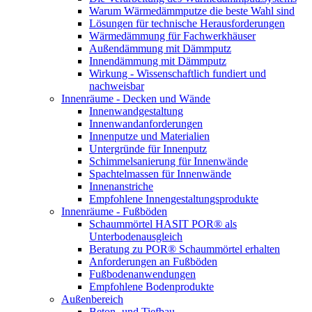
Warum Wärmedämmputze die beste Wahl sind
Lösungen für technische Herausforderungen
Wärmedämmung für Fachwerkhäuser
Außendämmung mit Dämmputz
Innendämmung mit Dämmputz
Wirkung - Wissenschaftlich fundiert und
nachweisbar
Innenräume - Decken und Wände
Innenwandgestaltung
Innenwandanforderungen
Innenputze und Materialien
Untergründe für Innenputz
Schimmelsanierung für Innenwände
Spachtelmassen für Innenwände
Innenanstriche
Empfohlene Innengestaltungsprodukte
Innenräume - Fußböden
Schaummörtel HASIT POR® als
Unterbodenausgleich
Beratung zu POR® Schaummörtel erhalten
Anforderungen an Fußböden
Fußbodenanwendungen
Empfohlene Bodenprodukte
Außenbereich
Beton- und Tiefbau