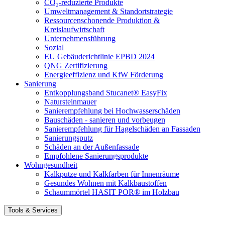
CO₂-reduzierte Produkte
Umweltmanagement & Standortstrategie
Ressourcenschonende Produktion &
Kreislaufwirtschaft
Unternehmensführung
Sozial
EU Gebäuderichtlinie EPBD 2024
QNG Zertifizierung
Energieeffizienz und KfW Förderung
Sanierung
Entkopplungsband Stucanet® EasyFix
Natursteinmauer
Sanierempfehlung bei Hochwasserschäden
Bauschäden - sanieren und vorbeugen
Sanierempfehlung für Hagelschäden an Fassaden
Sanierungsputz
Schäden an der Außenfassade
Empfohlene Sanierungsprodukte
Wohngesundheit
Kalkputze und Kalkfarben für Innenräume
Gesundes Wohnen mit Kalkbaustoffen
Schaummörtel HASIT POR® im Holzbau
Tools & Services