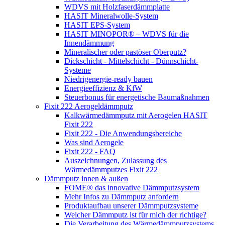
WDVS mit Holzfaserdämmplatte
HASIT Mineralwolle-System
HASIT EPS-System
HASIT MINOPOR® – WDVS für die
Innendämmung
Mineralischer oder pastöser Oberputz?
Dickschicht - Mittelschicht - Dünnschicht-
Systeme
Niedrigenergie-ready bauen
Energieeffizienz & KfW
Steuerbonus für energetische Baumaßnahmen
Fixit 222 Aerogeldämmputz
Kalkwärmedämmputz mit Aerogelen HASIT
Fixit 222
Fixit 222 - Die Anwendungsbereiche
Was sind Aerogele
Fixit 222 - FAQ
Auszeichnungen, Zulassung des
Wärmedämmputzes Fixit 222
Dämmputz innen & außen
FOME® das innovative Dämmputzsystem
Mehr Infos zu Dämmputz anfordern
Produktaufbau unserer Dämmputzsysteme
Welcher Dämmputz ist für mich der richtige?
Die Verarbeitung des Wärmedämmputzsystems