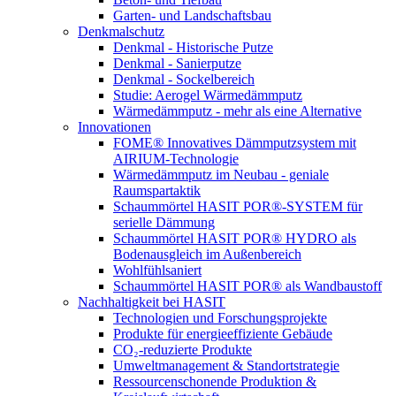
Garten- und Landschaftsbau
Denkmalschutz
Denkmal - Historische Putze
Denkmal - Sanierputze
Denkmal - Sockelbereich
Studie: Aerogel Wärmedämmputz
Wärmedämmputz - mehr als eine Alternative
Innovationen
FOME® Innovatives Dämmputzsystem mit
AIRIUM-Technologie
Wärmedämmputz im Neubau - geniale
Raumspartaktik
Schaummörtel HASIT POR®-SYSTEM für
serielle Dämmung
Schaummörtel HASIT POR® HYDRO als
Bodenausgleich im Außenbereich
Wohlfühlsaniert
Schaummörtel HASIT POR® als Wandbaustoff
Nachhaltigkeit bei HASIT
Technologien und Forschungsprojekte
Produkte für energieeffiziente Gebäude
CO₂-reduzierte Produkte
Umweltmanagement & Standortstrategie
Ressourcenschonende Produktion &