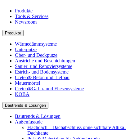
Produkte
Tools & Services
Newsroom
Produkte
Wärmedämmsysteme
Unterputze
Ober- und Deckputze
Anstriche und Beschichtungen
Sanier- und Renoviersysteme
Estrich- und Bodensysteme
Creteo® Beton und Tiefbau
Mauermörtel
Creteo®GaLa- und Fliesensysteme
KOBA
Bautrends & Lösungen
Bautrends & Lösungen
Außenfassade
Flachdach – Dachabschluss ohne sichtbare Attika-
Dachkante
Putz & Materialien für Außenfassade