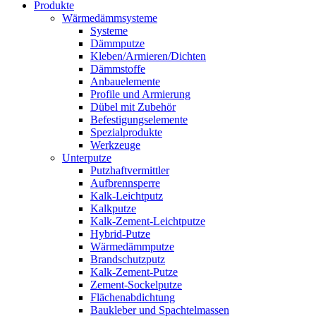
Produkte
Wärmedämmsysteme
Systeme
Dämmputze
Kleben/Armieren/Dichten
Dämmstoffe
Anbauelemente
Profile und Armierung
Dübel mit Zubehör
Befestigungselemente
Spezialprodukte
Werkzeuge
Unterputze
Putzhaftvermittler
Aufbrennsperre
Kalk-Leichtputz
Kalkputze
Kalk-Zement-Leichtputze
Hybrid-Putze
Wärmedämmputze
Brandschutzputz
Kalk-Zement-Putze
Zement-Sockelputze
Flächenabdichtung
Baukleber und Spachtelmassen