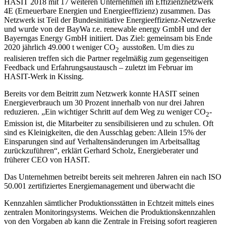
HASIT 2018 mit 17 weiteren Unternehmen im Effizienznetzwerk
4E (Erneuerbare Energien und Energieeffizienz) zusammen. Das
Netzwerk ist Teil der Bundesinitiative Energieeffizienz-Netzwerke
und wurde von der BayWa r.e. renewable energy GmbH und der
Bayerngas Energy GmbH initiiert. Das Ziel: gemeinsam bis Ende
2020 jährlich 49.000 t weniger CO
ausstoßen. Um dies zu
2
realisieren treffen sich die Partner regelmäßig zum gegenseitigen
Feedback und Erfahrungsaustausch – zuletzt im Februar im
HASIT-Werk in Kissing.
Bereits vor dem Beitritt zum Netzwerk konnte HASIT seinen
Energieverbrauch um 30 Prozent innerhalb von nur drei Jahren
reduzieren. „Ein wichtiger Schritt auf dem Weg zu weniger CO
-
2
Emission ist, die Mitarbeiter zu sensibilisieren und zu schulen. Oft
sind es Kleinigkeiten, die den Ausschlag geben: Allein 15% der
Einsparungen sind auf Verhaltensänderungen im Arbeitsalltag
zurückzuführen“, erklärt Gerhard Scholz, Energieberater und
früherer CEO von HASIT.
Das Unternehmen betreibt bereits seit mehreren Jahren ein nach ISO
50.001 zertifiziertes Energiemanagement und überwacht die
Kennzahlen sämtlicher Produktionsstätten in Echtzeit mittels eines
zentralen Monitoringsystems. Weichen die Produktionskennzahlen
von den Vorgaben ab kann die Zentrale in Freising sofort reagieren