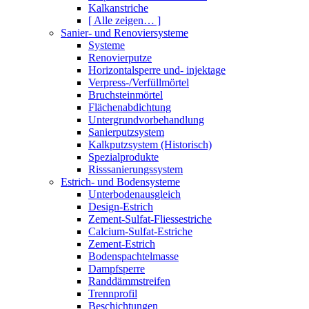
Kalkanstriche
[ Alle zeigen… ]
Sanier- und Renoviersysteme
Systeme
Renovierputze
Horizontalsperre und- injektage
Verpress-/Verfüllmörtel
Bruchsteinmörtel
Flächenabdichtung
Untergrundvorbehandlung
Sanierputzsystem
Kalkputzsystem (Historisch)
Spezialprodukte
Risssanierungssystem
Estrich- und Bodensysteme
Unterbodenausgleich
Design-Estrich
Zement-Sulfat-Fliessestriche
Calcium-Sulfat-Estriche
Zement-Estrich
Bodenspachtelmasse
Dampfsperre
Randdämmstreifen
Trennprofil
Beschichtungen