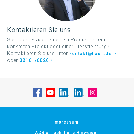
Kontaktieren Sie uns
Ihr
Ansprechpartner
Sie haben Fragen zu einem Produkt, einem
konkreten Projekt oder einer Dienstleistung?
Kontaktieren Sie uns unter
kontakt@hasit.de
oder
08161/6020
.
Besuche uns auf Facebook
Besuche uns auf YouTube
Besuche uns auf LinkedIn
Besuche uns auf Li
Besuche uns a
Impressum
AGB u. rechtliche Hinweise