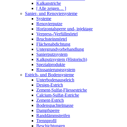
Kalkanstriche
[ Alle zeigen… ]
Sanier- und Renoviersysteme
Systeme
Renovierputze
Horizontalsperre und- injektage
Verpress-/Verfüllmörtel
Bruchsteinmörtel
Flächenabdichtung
Untergrundvorbehandlung
Sanierputzsystem
Kalkputzsystem (Historisch)
Spezialprodukte
Risssanierungssystem
Estrich- und Bodensysteme
Unterbodenausgleich
Design-Estrich
Zement-Sulfat-Fliessestriche
Calcium-Sulfat-Estriche
Zement-Estrich
Bodenspachtelmasse
Dampfsperre
Randdämmstreifen
Trennprofil
Beschichtungen