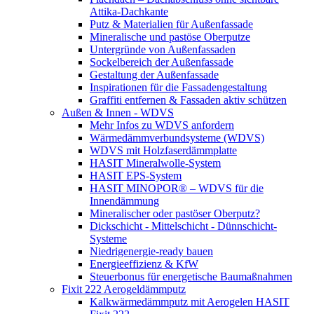
Attika-Dachkante
Putz & Materialien für Außenfassade
Mineralische und pastöse Oberputze
Untergründe von Außenfassaden
Sockelbereich der Außenfassade
Gestaltung der Außenfassade
Inspirationen für die Fassadengestaltung
Graffiti entfernen & Fassaden aktiv schützen
Außen & Innen - WDVS
Mehr Infos zu WDVS anfordern
Wärmedämmverbundsysteme (WDVS)
WDVS mit Holzfaserdämmplatte
HASIT Mineralwolle-System
HASIT EPS-System
HASIT MINOPOR® – WDVS für die
Innendämmung
Mineralischer oder pastöser Oberputz?
Dickschicht - Mittelschicht - Dünnschicht-
Systeme
Niedrigenergie-ready bauen
Energieeffizienz & KfW
Steuerbonus für energetische Baumaßnahmen
Fixit 222 Aerogeldämmputz
Kalkwärmedämmputz mit Aerogelen HASIT