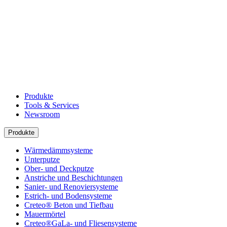
Produkte
Tools & Services
Newsroom
Produkte
Wärmedämmsysteme
Unterputze
Ober- und Deckputze
Anstriche und Beschichtungen
Sanier- und Renoviersysteme
Estrich- und Bodensysteme
Creteo® Beton und Tiefbau
Mauermörtel
Creteo®GaLa- und Fliesensysteme