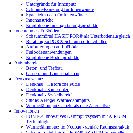
Untergründe für Innenputz
Schimmelsanierung für Innenwände
Spachtelmassen für Innenwände
Innenanstriche
Empfohlene Innengestaltungsprodukte
Innenräume - Fußböden
Schaummörtel HASIT POR® als Unterbodenausgleich
Beratung zu POR® Schaummörtel erhalten
Anforderungen an Fußböden
Fußbodenanwendungen
Empfohlene Bodenprodukte
Außenbereich
Beton- und Tiefbau
Garten- und Landschaftsbau
Denkmalschutz
Denkmal - Historische Putze
Denkmal - Sanierputze
Denkmal - Sockelbereich
Studie: Aerogel Wärmedämmputz
Wärmedämmputz - mehr als eine Alternative
Innovationen
FOME® Innovatives Dämmputzsystem mit AIRIUM-
Technologie
Wärmedämmputz im Neubau - geniale Raumspartaktik
Schaummörtel HASIT POR®-SYSTEM für serielle