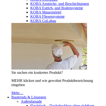
KOBA Anstriche- und Beschichtungen
KOBA Estrich- und Bodensysteme
KOBA Mauermörtel
KOBA Fliesensysteme
KOBA GaLabau
Sie suchen ein konkretes Produkt?
MEHR klicken und wie gewohnt Produktbezeichnung
eingeben
Mehr…
Bautrends & Lösungen
Außenfassade
Flachdach – Dachabschluss ohne sichtbare