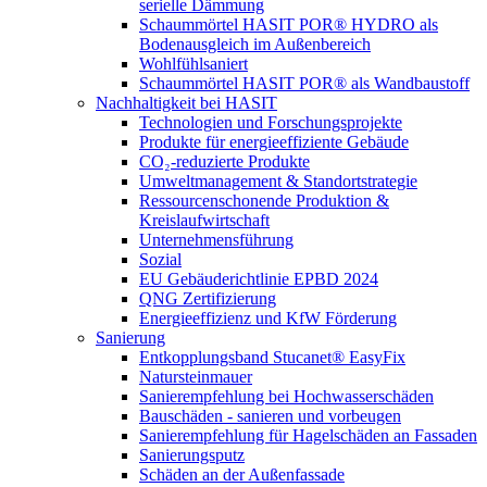
serielle Dämmung
Schaummörtel HASIT POR® HYDRO als
Bodenausgleich im Außenbereich
Wohlfühlsaniert
Schaummörtel HASIT POR® als Wandbaustoff
Nachhaltigkeit bei HASIT
Technologien und Forschungsprojekte
Produkte für energieeffiziente Gebäude
CO₂-reduzierte Produkte
Umweltmanagement & Standortstrategie
Ressourcenschonende Produktion &
Kreislaufwirtschaft
Unternehmensführung
Sozial
EU Gebäuderichtlinie EPBD 2024
QNG Zertifizierung
Energieeffizienz und KfW Förderung
Sanierung
Entkopplungsband Stucanet® EasyFix
Natursteinmauer
Sanierempfehlung bei Hochwasserschäden
Bauschäden - sanieren und vorbeugen
Sanierempfehlung für Hagelschäden an Fassaden
Sanierungsputz
Schäden an der Außenfassade