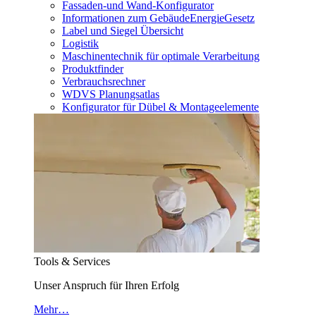
Fassaden-und Wand-Konfigurator
Informationen zum GebäudeEnergieGesetz
Label und Siegel Übersicht
Logistik
Maschinentechnik für optimale Verarbeitung
Produktfinder
Verbrauchsrechner
WDVS Planungsatlas
Konfigurator für Dübel & Montageelemente
Tools & Services
Unser Anspruch für Ihren Erfolg
Mehr…