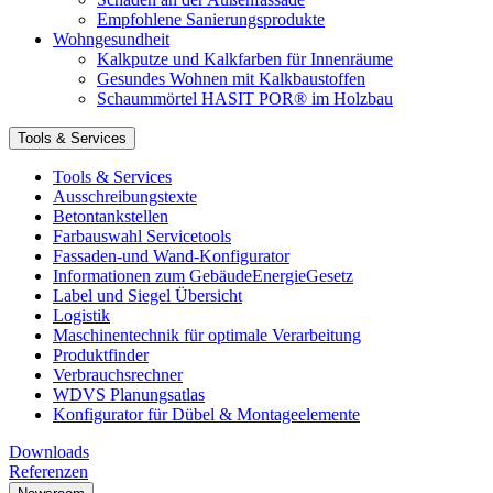
Empfohlene Sanierungsprodukte
Wohngesundheit
Kalkputze und Kalkfarben für Innenräume
Gesundes Wohnen mit Kalkbaustoffen
Schaummörtel HASIT POR® im Holzbau
Tools & Services
Tools & Services
Ausschreibungstexte
Betontankstellen
Farbauswahl Servicetools
Fassaden-und Wand-Konfigurator
Informationen zum GebäudeEnergieGesetz
Label und Siegel Übersicht
Logistik
Maschinentechnik für optimale Verarbeitung
Produktfinder
Verbrauchsrechner
WDVS Planungsatlas
Konfigurator für Dübel & Montageelemente
Downloads
Referenzen