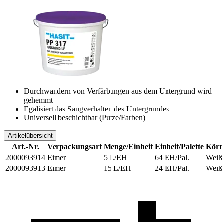
Durchwandern von Verfärbungen aus dem Untergrund wird
gehemmt
Egalisiert das Saugverhalten des Untergrundes
Universell beschichtbar (Putze/Farben)
Artikelübersicht
Art.-Nr.
Verpackungsart
Menge/Einheit
Einheit/Palette
Körn
2000093914
Eimer
5 L/EH
64 EH/Pal.
Weiß
2000093913
Eimer
15 L/EH
24 EH/Pal.
Weiß