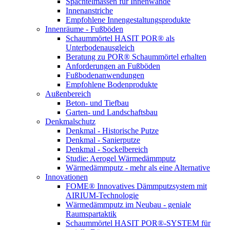
Spachtelmassen für Innenwände
Innenanstriche
Empfohlene Innengestaltungsprodukte
Innenräume - Fußböden
Schaummörtel HASIT POR® als
Unterbodenausgleich
Beratung zu POR® Schaummörtel erhalten
Anforderungen an Fußböden
Fußbodenanwendungen
Empfohlene Bodenprodukte
Außenbereich
Beton- und Tiefbau
Garten- und Landschaftsbau
Denkmalschutz
Denkmal - Historische Putze
Denkmal - Sanierputze
Denkmal - Sockelbereich
Studie: Aerogel Wärmedämmputz
Wärmedämmputz - mehr als eine Alternative
Innovationen
FOME® Innovatives Dämmputzsystem mit
AIRIUM-Technologie
Wärmedämmputz im Neubau - geniale
Raumspartaktik
Schaummörtel HASIT POR®-SYSTEM für