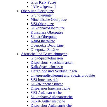
Gips-Kalk-Putze
[ Alle zeigen… ]
Ober- und Deckputze
Grundierungen
Mineralische Oberputze
SiSi-Oberputze
Silikonharz-Oberputze
Kunstharz-Oberputze
Silikat-Oberputze
Kalk-Oberputze
Oberputze DecorLine
Oberputze Zusätze
Anstriche und Beschichtungen
Gips-Spachtelmassen
Dispersions-Spachtelmassen
Kalk-Spachtelmassen
Tiefgründe und Verdünnungen
Untergrundisolierung und Spezialprodukte
SiSi-Innenanstrich
Silikat-Innenanstriche
Dispersion-Innenanstriche
SiSi-Außenanstriche
Silikonharz-Außenanstriche
Silikat-Außenanstriche
Dispersion-Außenanstriche