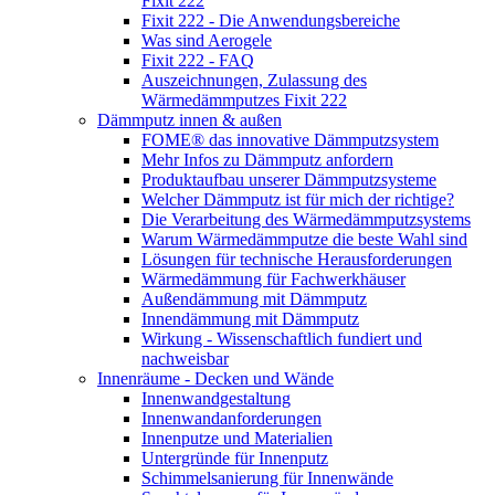
Fixit 222
Fixit 222 - Die Anwendungsbereiche
Was sind Aerogele
Fixit 222 - FAQ
Auszeichnungen, Zulassung des
Wärmedämmputzes Fixit 222
Dämmputz innen & außen
FOME® das innovative Dämmputzsystem
Mehr Infos zu Dämmputz anfordern
Produktaufbau unserer Dämmputzsysteme
Welcher Dämmputz ist für mich der richtige?
Die Verarbeitung des Wärmedämmputzsystems
Warum Wärmedämmputze die beste Wahl sind
Lösungen für technische Herausforderungen
Wärmedämmung für Fachwerkhäuser
Außendämmung mit Dämmputz
Innendämmung mit Dämmputz
Wirkung - Wissenschaftlich fundiert und
nachweisbar
Innenräume - Decken und Wände
Innenwandgestaltung
Innenwandanforderungen
Innenputze und Materialien
Untergründe für Innenputz
Schimmelsanierung für Innenwände