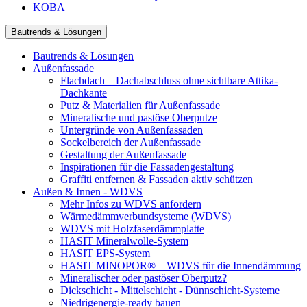
KOBA
Bautrends & Lösungen
Bautrends & Lösungen
Außenfassade
Flachdach – Dachabschluss ohne sichtbare Attika-
Dachkante
Putz & Materialien für Außenfassade
Mineralische und pastöse Oberputze
Untergründe von Außenfassaden
Sockelbereich der Außenfassade
Gestaltung der Außenfassade
Inspirationen für die Fassadengestaltung
Graffiti entfernen & Fassaden aktiv schützen
Außen & Innen - WDVS
Mehr Infos zu WDVS anfordern
Wärmedämmverbundsysteme (WDVS)
WDVS mit Holzfaserdämmplatte
HASIT Mineralwolle-System
HASIT EPS-System
HASIT MINOPOR® – WDVS für die Innendämmung
Mineralischer oder pastöser Oberputz?
Dickschicht - Mittelschicht - Dünnschicht-Systeme
Niedrigenergie-ready bauen