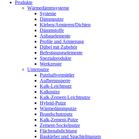
Produkte
Wärmedämmsysteme
Systeme
Dämmputze
Kleben/Armieren/Dichten
Dämmstoffe
Anbauelemente
Profile und Armierung
Dübel mit Zubehör
Befestigungselemente
Spezialprodukte
Werkzeuge
Unterputze
Putzhaftvermittler
Aufbrennsperre
Kalk-Leichtputz
Kalkputze
Kalk-Zement-Leichtputze
Hybrid-Putze
Wärmedämmputze
Brandschutzputz
Kalk-Zement-Putze
Zement-Sockelputze
Flächenabdichtung
Baukleber und Spachtelmassen