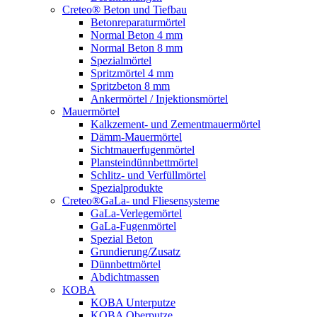
Creteo® Beton und Tiefbau
Betonreparaturmörtel
Normal Beton 4 mm
Normal Beton 8 mm
Spezialmörtel
Spritzmörtel 4 mm
Spritzbeton 8 mm
Ankermörtel / Injektionsmörtel
Mauermörtel
Kalkzement- und Zementmauermörtel
Dämm-Mauermörtel
Sichtmauerfugenmörtel
Plansteindünnbettmörtel
Schlitz- und Verfüllmörtel
Spezialprodukte
Creteo®GaLa- und Fliesensysteme
GaLa-Verlegemörtel
GaLa-Fugenmörtel
Spezial Beton
Grundierung/Zusatz
Dünnbettmörtel
Abdichtmassen
KOBA
KOBA Unterputze
KOBA Oberputze