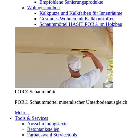
Empfohlene Sanierungsprodukte
Wohngesundheit
Kalkputze und Kalkfarben für Innenräume
Gesundes Wohnen mit Kalkbaustoffen
Schaummörtel HASIT POR® im Holzbau
POR® Schaummörtel
POR® Schaummörtel mineralischer Unterbodenausgleich
Mehr…
Tools & Services
Ausschreibungstexte
Betontankstellen
Farbauswahl Servicetools