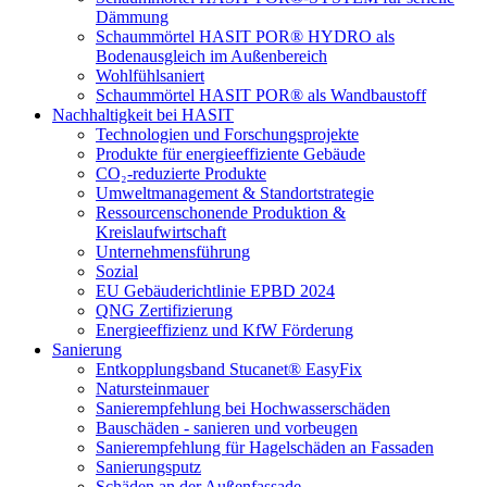
Dämmung
Schaummörtel HASIT POR® HYDRO als
Bodenausgleich im Außenbereich
Wohlfühlsaniert
Schaummörtel HASIT POR® als Wandbaustoff
Nachhaltigkeit bei HASIT
Technologien und Forschungsprojekte
Produkte für energieeffiziente Gebäude
CO₂-reduzierte Produkte
Umweltmanagement & Standortstrategie
Ressourcenschonende Produktion &
Kreislaufwirtschaft
Unternehmensführung
Sozial
EU Gebäuderichtlinie EPBD 2024
QNG Zertifizierung
Energieeffizienz und KfW Förderung
Sanierung
Entkopplungsband Stucanet® EasyFix
Natursteinmauer
Sanierempfehlung bei Hochwasserschäden
Bauschäden - sanieren und vorbeugen
Sanierempfehlung für Hagelschäden an Fassaden
Sanierungsputz
Schäden an der Außenfassade