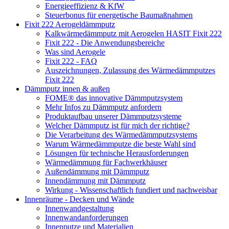
Energieeffizienz & KfW
Steuerbonus für energetische Baumaßnahmen
Fixit 222 Aerogeldämmputz
Kalkwärmedämmputz mit Aerogelen HASIT Fixit 222
Fixit 222 - Die Anwendungsbereiche
Was sind Aerogele
Fixit 222 - FAQ
Auszeichnungen, Zulassung des Wärmedämmputzes
Fixit 222
Dämmputz innen & außen
FOME® das innovative Dämmputzsystem
Mehr Infos zu Dämmputz anfordern
Produktaufbau unserer Dämmputzsysteme
Welcher Dämmputz ist für mich der richtige?
Die Verarbeitung des Wärmedämmputzsystems
Warum Wärmedämmputze die beste Wahl sind
Lösungen für technische Herausforderungen
Wärmedämmung für Fachwerkhäuser
Außendämmung mit Dämmputz
Innendämmung mit Dämmputz
Wirkung - Wissenschaftlich fundiert und nachweisbar
Innenräume - Decken und Wände
Innenwandgestaltung
Innenwandanforderungen
Innenputze und Materialien