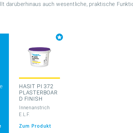
llt darüberhinaus auch wesentliche, praktische Funkt
e
HASIT PI 372
PLASTERBOAR
D FINISH
Innenanstrich
E.L.F.
e
Zum Produkt