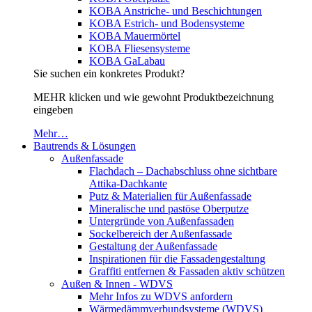
KOBA Anstriche- und Beschichtungen
KOBA Estrich- und Bodensysteme
KOBA Mauermörtel
KOBA Fliesensysteme
KOBA GaLabau
Sie suchen ein konkretes Produkt?
MEHR klicken und wie gewohnt Produktbezeichnung
eingeben
Mehr…
Bautrends & Lösungen
Außenfassade
Flachdach – Dachabschluss ohne sichtbare
Attika-Dachkante
Putz & Materialien für Außenfassade
Mineralische und pastöse Oberputze
Untergründe von Außenfassaden
Sockelbereich der Außenfassade
Gestaltung der Außenfassade
Inspirationen für die Fassadengestaltung
Graffiti entfernen & Fassaden aktiv schützen
Außen & Innen - WDVS
Mehr Infos zu WDVS anfordern
Wärmedämmverbundsysteme (WDVS)