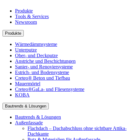
Produkte
Tools & Services
Newsroom
Produkte
Wärmedämmsysteme
Unterputze
Ober- und Deckputze
Anstriche und Beschichtungen
Sanier- und Renoviersysteme
Estrich- und Bodensysteme
Creteo® Beton und Tiefbau
Mauermörtel
Creteo®GaLa- und Fliesensysteme
KOBA
Bautrends & Lösungen
Bautrends & Lösungen
Außenfassade
Flachdach – Dachabschluss ohne sichtbare Attika-
Dachkante
Putz & Materialien für Außenfassade