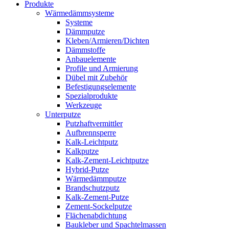
Produkte
Wärmedämmsysteme
Systeme
Dämmputze
Kleben/Armieren/Dichten
Dämmstoffe
Anbauelemente
Profile und Armierung
Dübel mit Zubehör
Befestigungselemente
Spezialprodukte
Werkzeuge
Unterputze
Putzhaftvermittler
Aufbrennsperre
Kalk-Leichtputz
Kalkputze
Kalk-Zement-Leichtputze
Hybrid-Putze
Wärmedämmputze
Brandschutzputz
Kalk-Zement-Putze
Zement-Sockelputze
Flächenabdichtung
Baukleber und Spachtelmassen