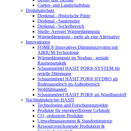
Garten- und Landschaftsbau
Denkmalschutz
Denkmal - Historische Putze
Denkmal - Sanierputze
Denkmal - Sockelbereich
Studie: Aerogel Wärmedämmputz
Wärmedämmputz - mehr als eine Alternative
Innovationen
FOME® Innovatives Dämmputzsystem mit
AIRIUM-Technologie
Wärmedämmputz im Neubau - geniale
Raumspartaktik
Schaummörtel HASIT POR®-SYSTEM für
serielle Dämmung
Schaummörtel HASIT POR® HYDRO als
Bodenausgleich im Außenbereich
Wohlfühlsaniert
Schaummörtel HASIT POR® als Wandbaustoff
Nachhaltigkeit bei HASIT
Technologien und Forschungsprojekte
Produkte für energieeffiziente Gebäude
CO₂-reduzierte Produkte
Umweltmanagement & Standortstrategie
Ressourcenschonende Produktion &