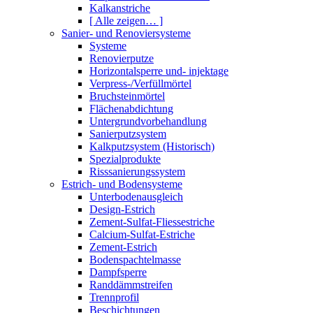
Kalkanstriche
[ Alle zeigen… ]
Sanier- und Renoviersysteme
Systeme
Renovierputze
Horizontalsperre und- injektage
Verpress-/Verfüllmörtel
Bruchsteinmörtel
Flächenabdichtung
Untergrundvorbehandlung
Sanierputzsystem
Kalkputzsystem (Historisch)
Spezialprodukte
Risssanierungssystem
Estrich- und Bodensysteme
Unterbodenausgleich
Design-Estrich
Zement-Sulfat-Fliessestriche
Calcium-Sulfat-Estriche
Zement-Estrich
Bodenspachtelmasse
Dampfsperre
Randdämmstreifen
Trennprofil
Beschichtungen