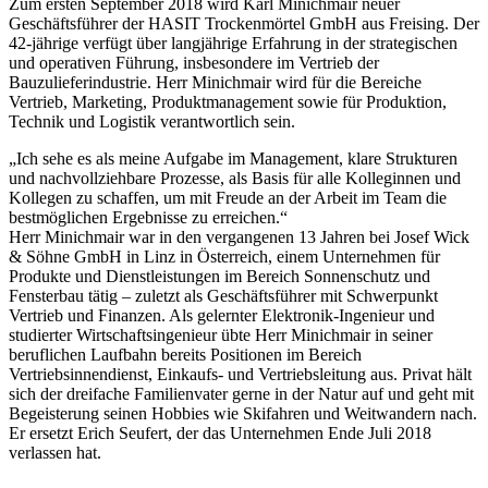
Zum ersten September 2018 wird Karl Minichmair neuer
Geschäftsführer der HASIT Trockenmörtel GmbH aus Freising. Der
42-jährige verfügt über langjährige Erfahrung in der strategischen
und operativen Führung, insbesondere im Vertrieb der
Bauzulieferindustrie. Herr Minichmair wird für die Bereiche
Vertrieb, Marketing, Produktmanagement sowie für Produktion,
Technik und Logistik verantwortlich sein.
„Ich sehe es als meine Aufgabe im Management, klare Strukturen
und nachvollziehbare Prozesse, als Basis für alle Kolleginnen und
Kollegen zu schaffen, um mit Freude an der Arbeit im Team die
bestmöglichen Ergebnisse zu erreichen.“
Herr Minichmair war in den vergangenen 13 Jahren bei Josef Wick
& Söhne GmbH in Linz in Österreich, einem Unternehmen für
Produkte und Dienstleistungen im Bereich Sonnenschutz und
Fensterbau tätig – zuletzt als Geschäftsführer mit Schwerpunkt
Vertrieb und Finanzen. Als gelernter Elektronik-Ingenieur und
studierter Wirtschaftsingenieur übte Herr Minichmair in seiner
beruflichen Laufbahn bereits Positionen im Bereich
Vertriebsinnendienst, Einkaufs- und Vertriebsleitung aus. Privat hält
sich der dreifache Familienvater gerne in der Natur auf und geht mit
Begeisterung seinen Hobbies wie Skifahren und Weitwandern nach.
Er ersetzt Erich Seufert, der das Unternehmen Ende Juli 2018
verlassen hat.