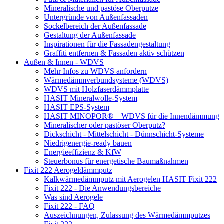
Mineralische und pastöse Oberputze
Untergründe von Außenfassaden
Sockelbereich der Außenfassade
Gestaltung der Außenfassade
Inspirationen für die Fassadengestaltung
Graffiti entfernen & Fassaden aktiv schützen
Außen & Innen - WDVS
Mehr Infos zu WDVS anfordern
Wärmedämmverbundsysteme (WDVS)
WDVS mit Holzfaserdämmplatte
HASIT Mineralwolle-System
HASIT EPS-System
HASIT MINOPOR® – WDVS für die Innendämmung
Mineralischer oder pastöser Oberputz?
Dickschicht - Mittelschicht - Dünnschicht-Systeme
Niedrigenergie-ready bauen
Energieeffizienz & KfW
Steuerbonus für energetische Baumaßnahmen
Fixit 222 Aerogeldämmputz
Kalkwärmedämmputz mit Aerogelen HASIT Fixit 222
Fixit 222 - Die Anwendungsbereiche
Was sind Aerogele
Fixit 222 - FAQ
Auszeichnungen, Zulassung des Wärmedämmputzes