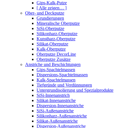
Gips-Kalk-Putze
[ Alle zeigen… ]
Ober- und Deckputze
Grundierungen
Mineralische Oberputze
SiSi-Oberputze
Silikonharz-Oberputze
Kunstharz-Oberputze
Silikat-Oberputze
Kalk-Oberputze
Oberputze DecorLine
Oberputze Zusätze
Anstriche und Beschichtungen
Gips-Spachtelmassen
Dispersions-Spachtelmassen
Kalk-Spachtelmassen
Tiefgründe und Verdünnungen
Untergrundisolierung und Spezialprodukte
SiSi-Innenanstrich
Silikat-Innenanstriche
Dispersion-Innenanstriche
SiSi-Außenanstriche
Silikonharz-Außenanstriche
Silikat-Außenanstriche
Dispersion-Außenanstriche