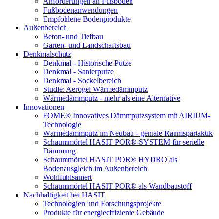
Anforderungen an Fußböden
Fußbodenanwendungen
Empfohlene Bodenprodukte
Außenbereich
Beton- und Tiefbau
Garten- und Landschaftsbau
Denkmalschutz
Denkmal - Historische Putze
Denkmal - Sanierputze
Denkmal - Sockelbereich
Studie: Aerogel Wärmedämmputz
Wärmedämmputz - mehr als eine Alternative
Innovationen
FOME® Innovatives Dämmputzsystem mit AIRIUM-
Technologie
Wärmedämmputz im Neubau - geniale Raumspartaktik
Schaummörtel HASIT POR®-SYSTEM für serielle
Dämmung
Schaummörtel HASIT POR® HYDRO als
Bodenausgleich im Außenbereich
Wohlfühlsaniert
Schaummörtel HASIT POR® als Wandbaustoff
Nachhaltigkeit bei HASIT
Technologien und Forschungsprojekte
Produkte für energieeffiziente Gebäude