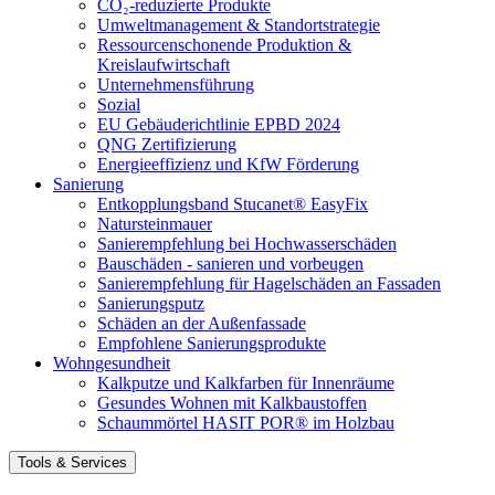
CO₂-reduzierte Produkte
Umweltmanagement & Standortstrategie
Ressourcenschonende Produktion &
Kreislaufwirtschaft
Unternehmensführung
Sozial
EU Gebäuderichtlinie EPBD 2024
QNG Zertifizierung
Energieeffizienz und KfW Förderung
Sanierung
Entkopplungsband Stucanet® EasyFix
Natursteinmauer
Sanierempfehlung bei Hochwasserschäden
Bauschäden - sanieren und vorbeugen
Sanierempfehlung für Hagelschäden an Fassaden
Sanierungsputz
Schäden an der Außenfassade
Empfohlene Sanierungsprodukte
Wohngesundheit
Kalkputze und Kalkfarben für Innenräume
Gesundes Wohnen mit Kalkbaustoffen
Schaummörtel HASIT POR® im Holzbau
Tools & Services