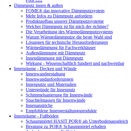
Fixit 222
Dämmputz innen & außen
FOME® das innovative Dämmputzsystem
Mehr Infos zu Dämmputz anfordern
Produktaufbau unserer Dämmputzsysteme
Welcher Dämmputz ist für mich der richtige?
Die Verarbeitung des Wärmedämmputzsystems
Warum Wärmedämmputze die beste Wahl sind
Lösungen für technische Herausforderungen
Wärmedämmung für Fachwerkhäuser
Außendämmung mit Dämmputz
Innendämmung mit Dämmputz
Wirkung - Wissenschaftlich fundiert und nachweisbar
Innenräume - Decken und Wände
Innenwandgestaltung
Innenwandanforderungen
Innenputze und Materialien
Untergründe für Innenputz
Schimmelsanierung für Innenwände
Spachtelmassen für Innenwände
Innenanstriche
Empfohlene Innengestaltungsprodukte
Innenräume - Fußböden
Schaummörtel HASIT POR® als Unterbodenausgleich
Beratung zu POR® Schaummörtel erhalten