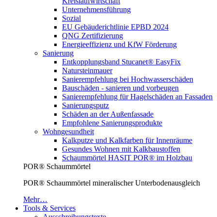
Kreislaufwirtschaft
Unternehmensführung
Sozial
EU Gebäuderichtlinie EPBD 2024
QNG Zertifizierung
Energieeffizienz und KfW Förderung
Sanierung
Entkopplungsband Stucanet® EasyFix
Natursteinmauer
Sanierempfehlung bei Hochwasserschäden
Bauschäden - sanieren und vorbeugen
Sanierempfehlung für Hagelschäden an Fassaden
Sanierungsputz
Schäden an der Außenfassade
Empfohlene Sanierungsprodukte
Wohngesundheit
Kalkputze und Kalkfarben für Innenräume
Gesundes Wohnen mit Kalkbaustoffen
Schaummörtel HASIT POR® im Holzbau
POR® Schaummörtel
POR® Schaummörtel mineralischer Unterbodenausgleich
Mehr…
Tools & Services
Ausschreibungstexte