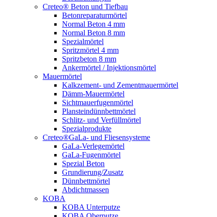
Creteo® Beton und Tiefbau
Betonreparaturmörtel
Normal Beton 4 mm
Normal Beton 8 mm
Spezialmörtel
Spritzmörtel 4 mm
Spritzbeton 8 mm
Ankermörtel / Injektionsmörtel
Mauermörtel
Kalkzement- und Zementmauermörtel
Dämm-Mauermörtel
Sichtmauerfugenmörtel
Plansteindünnbettmörtel
Schlitz- und Verfüllmörtel
Spezialprodukte
Creteo®GaLa- und Fliesensysteme
GaLa-Verlegemörtel
GaLa-Fugenmörtel
Spezial Beton
Grundierung/Zusatz
Dünnbettmörtel
Abdichtmassen
KOBA
KOBA Unterputze
KOBA Oberputze