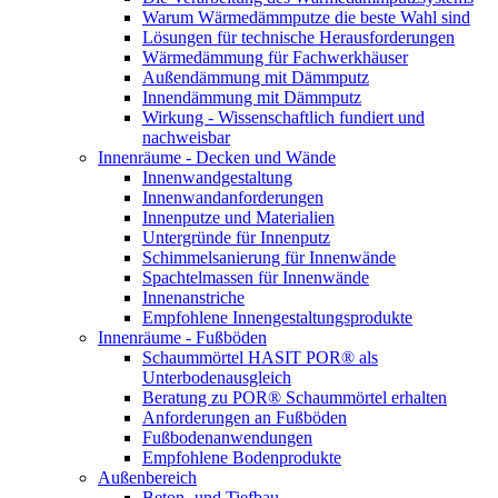
Warum Wärmedämmputze die beste Wahl sind
Lösungen für technische Herausforderungen
Wärmedämmung für Fachwerkhäuser
Außendämmung mit Dämmputz
Innendämmung mit Dämmputz
Wirkung - Wissenschaftlich fundiert und
nachweisbar
Innenräume - Decken und Wände
Innenwandgestaltung
Innenwandanforderungen
Innenputze und Materialien
Untergründe für Innenputz
Schimmelsanierung für Innenwände
Spachtelmassen für Innenwände
Innenanstriche
Empfohlene Innengestaltungsprodukte
Innenräume - Fußböden
Schaummörtel HASIT POR® als
Unterbodenausgleich
Beratung zu POR® Schaummörtel erhalten
Anforderungen an Fußböden
Fußbodenanwendungen
Empfohlene Bodenprodukte
Außenbereich
Beton- und Tiefbau