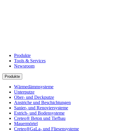
Produkte
Tools & Services
Newsroom
Produkte
Wärmedämmsysteme
Unterputze
Ober- und Deckputze
Anstriche und Beschichtungen
Sanier- und Renoviersysteme
Estrich- und Bodensysteme
Creteo® Beton und Tiefbau
Mauermörtel
Creteo®GaLa- und Fliesensysteme