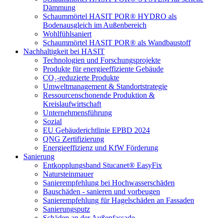
Dämmung
Schaummörtel HASIT POR® HYDRO als
Bodenausgleich im Außenbereich
Wohlfühlsaniert
Schaummörtel HASIT POR® als Wandbaustoff
Nachhaltigkeit bei HASIT
Technologien und Forschungsprojekte
Produkte für energieeffiziente Gebäude
CO₂-reduzierte Produkte
Umweltmanagement & Standortstrategie
Ressourcenschonende Produktion &
Kreislaufwirtschaft
Unternehmensführung
Sozial
EU Gebäuderichtlinie EPBD 2024
QNG Zertifizierung
Energieeffizienz und KfW Förderung
Sanierung
Entkopplungsband Stucanet® EasyFix
Natursteinmauer
Sanierempfehlung bei Hochwasserschäden
Bauschäden - sanieren und vorbeugen
Sanierempfehlung für Hagelschäden an Fassaden
Sanierungsputz
Schäden an der Außenfassade