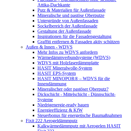
Attika-Dachkante
Putz & Materialien für Außenfassade
Mineralische und pastöse Oberputze
Untergründe von Außenfassaden
Sockelbereich der Außenfassade
Gestaltung der Außenfassade
Inspirationen für die Fassadengestaltung
Graffiti entfernen & Fassaden aktiv schützen
Außen & Innen - WDVS
Mehr Infos zu WDVS anfordern
Wärmedämmverbundsysteme (WDVS)
WDVS mit Holzfaserdämmplatte
HASIT Mineralwolle-System
HASIT EPS-System
HASIT MINOPOR® – WDVS für die
Innendämmung
Mineralischer oder pastöser Oberputz?
Dickschicht - Mittelschicht - Dünnschicht-
Systeme
Niedrigenergie-ready bauen
Energieeffizienz & KfW
Steuerbonus für energetische Baumaßnahmen
Fixit 222 Aerogeldämmputz
Kalkwärmedämmputz mit Aerogelen HASIT