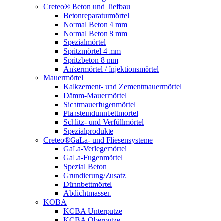
Creteo® Beton und Tiefbau
Betonreparaturmörtel
Normal Beton 4 mm
Normal Beton 8 mm
Spezialmörtel
Spritzmörtel 4 mm
Spritzbeton 8 mm
Ankermörtel / Injektionsmörtel
Mauermörtel
Kalkzement- und Zementmauermörtel
Dämm-Mauermörtel
Sichtmauerfugenmörtel
Plansteindünnbettmörtel
Schlitz- und Verfüllmörtel
Spezialprodukte
Creteo®GaLa- und Fliesensysteme
GaLa-Verlegemörtel
GaLa-Fugenmörtel
Spezial Beton
Grundierung/Zusatz
Dünnbettmörtel
Abdichtmassen
KOBA
KOBA Unterputze
KOBA Oberputze