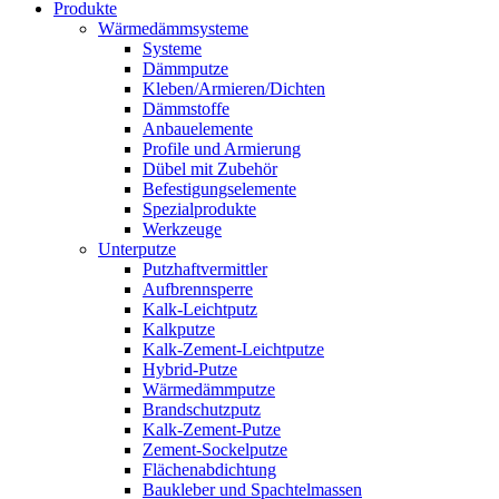
Produkte
Wärmedämmsysteme
Systeme
Dämmputze
Kleben/Armieren/Dichten
Dämmstoffe
Anbauelemente
Profile und Armierung
Dübel mit Zubehör
Befestigungselemente
Spezialprodukte
Werkzeuge
Unterputze
Putzhaftvermittler
Aufbrennsperre
Kalk-Leichtputz
Kalkputze
Kalk-Zement-Leichtputze
Hybrid-Putze
Wärmedämmputze
Brandschutzputz
Kalk-Zement-Putze
Zement-Sockelputze
Flächenabdichtung
Baukleber und Spachtelmassen