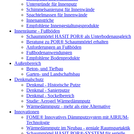
Untergründe für Innenputz
Schimmelsanierung für Innenwände
Spachtelmassen für Innenwände
Innenanstriche
Empfohlene Innengestaltungsprodukte
Innenräume - Fußböden
Schaummörtel HASIT POR® als Unterbodenausgleich
Beratung zu POR® Schaummörtel erhalten
Anforderungen an Fußböden
Fußbodenanwendungen
Empfohlene Bodenprodukte
Außenbereich
Beton- und Tiefbau
Garten- und Landschaftsbau
Denkmalschutz
Denkmal - Historische Putze
Denkmal - Sanierputze
Denkmal - Sockelbereich
Studie: Aerogel Wärmedämmputz
Wärmedämmputz - mehr als eine Alternative
Innovationen
FOME® Innovatives Dämmputzsystem mit AIRIUM-
Technologie
Wärmedämmputz im Neubau - geniale Raumspartaktik
Schaummörtel HASIT POR®-SYSTEM für serielle