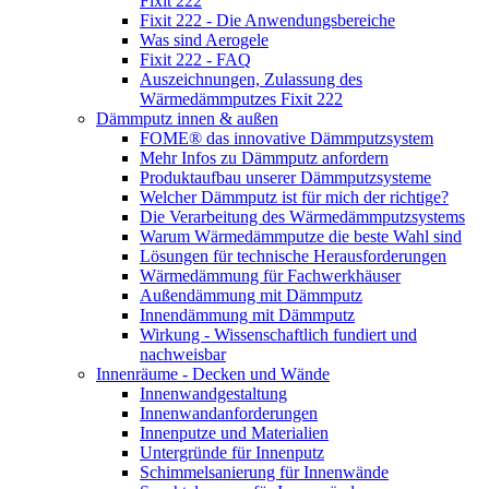
Fixit 222
Fixit 222 - Die Anwendungsbereiche
Was sind Aerogele
Fixit 222 - FAQ
Auszeichnungen, Zulassung des
Wärmedämmputzes Fixit 222
Dämmputz innen & außen
FOME® das innovative Dämmputzsystem
Mehr Infos zu Dämmputz anfordern
Produktaufbau unserer Dämmputzsysteme
Welcher Dämmputz ist für mich der richtige?
Die Verarbeitung des Wärmedämmputzsystems
Warum Wärmedämmputze die beste Wahl sind
Lösungen für technische Herausforderungen
Wärmedämmung für Fachwerkhäuser
Außendämmung mit Dämmputz
Innendämmung mit Dämmputz
Wirkung - Wissenschaftlich fundiert und
nachweisbar
Innenräume - Decken und Wände
Innenwandgestaltung
Innenwandanforderungen
Innenputze und Materialien
Untergründe für Innenputz
Schimmelsanierung für Innenwände