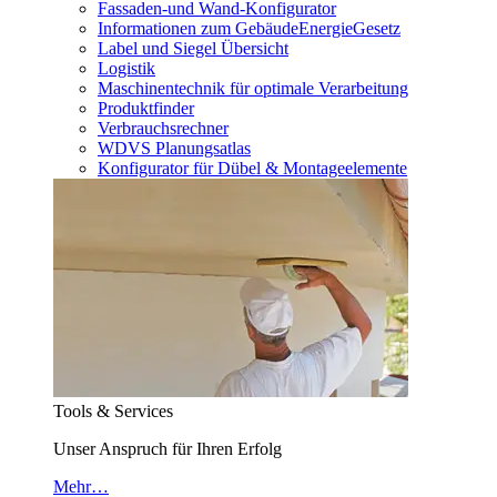
Fassaden-und Wand-Konfigurator
Informationen zum GebäudeEnergieGesetz
Label und Siegel Übersicht
Logistik
Maschinentechnik für optimale Verarbeitung
Produktfinder
Verbrauchsrechner
WDVS Planungsatlas
Konfigurator für Dübel & Montageelemente
Tools & Services
Unser Anspruch für Ihren Erfolg
Mehr…