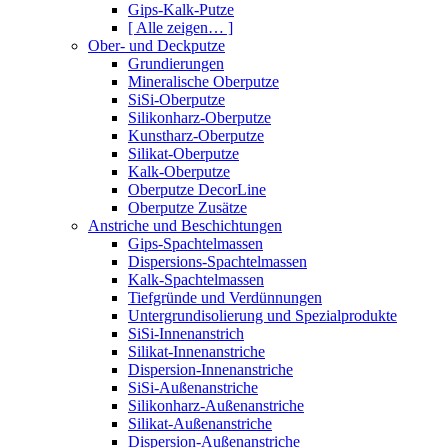
Gips-Kalk-Putze
[ Alle zeigen… ]
Ober- und Deckputze
Grundierungen
Mineralische Oberputze
SiSi-Oberputze
Silikonharz-Oberputze
Kunstharz-Oberputze
Silikat-Oberputze
Kalk-Oberputze
Oberputze DecorLine
Oberputze Zusätze
Anstriche und Beschichtungen
Gips-Spachtelmassen
Dispersions-Spachtelmassen
Kalk-Spachtelmassen
Tiefgründe und Verdünnungen
Untergrundisolierung und Spezialprodukte
SiSi-Innenanstrich
Silikat-Innenanstriche
Dispersion-Innenanstriche
SiSi-Außenanstriche
Silikonharz-Außenanstriche
Silikat-Außenanstriche
Dispersion-Außenanstriche