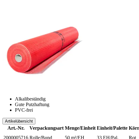
Alkalibeständig
Gute Putzhaftung
PVC-frei
Artikelübersicht
Art.-Nr.
Verpackungsart
Menge/Einheit
Einheit/Palette
Körn
2000005716
Rolle/Bund
50 m²/EH
33 EH/Pal.
Rot