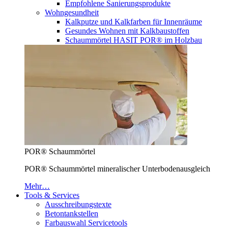
Empfohlene Sanierungsprodukte
Wohngesundheit
Kalkputze und Kalkfarben für Innenräume
Gesundes Wohnen mit Kalkbaustoffen
Schaummörtel HASIT POR® im Holzbau
POR® Schaummörtel
POR® Schaummörtel mineralischer Unterbodenausgleich
Mehr…
Tools & Services
Ausschreibungstexte
Betontankstellen
Farbauswahl Servicetools