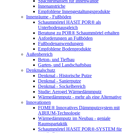
Spachtelmassen für Innenwände
Innenanstriche
Empfohlene Innengestaltungsprodukte
Innenräume - Fußböden
Schaummörtel HASIT POR® als
Unterbodenausgleich
Beratung zu POR® Schaummörtel erhalten
Anforderungen an Fußböden
Fußbodenanwendungen
Empfohlene Bodenprodukte
Außenbereich
Beton- und Tiefbau
Garten- und Landschaftsbau
Denkmalschutz
Denkmal - Historische Putze
Denkmal - Sanierputze
Denkmal - Sockelbereich
Studie: Aerogel Wärmedämmputz
Wärmedämmputz - mehr als eine Alternative
Innovationen
FOME® Innovatives Dämmputzsystem mit
AIRIUM-Technologie
Wärmedämmputz im Neubau - geniale
Raumspartaktik
Schaummörtel HASIT POR®-SYSTEM für