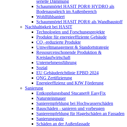
serielle Dämmung
Schaummörtel HASIT POR® HYDRO als
Bodenausgleich im Außenbereich
Wohlfühlsaniert
Schaummörtel HASIT POR® als Wandbaustoff
Nachhaltigkeit bei HASIT
Technologien und Forschungsprojekte
Produkte für energieeffiziente Gebäude
CO₂-reduzierte Produkte
Umweltmanagement & Standortstrategie
Ressourcenschonende Produktion &
Kreislaufwirtschaft
Unternehmensführung
Sozial
EU Gebäuderichtlinie EPBD 2024
QNG Zertifizierung
Energieeffizienz und KfW Förderung
Sanierung
Entkopplungsband Stucanet® EasyFix
Natursteinmauer
Sanierempfehlung bei Hochwasserschäden
Bauschäden - sanieren und vorbeugen
Sanierempfehlung für Hagelschäden an Fassaden
Sanierungsputz
Schäden an der Außenfassade