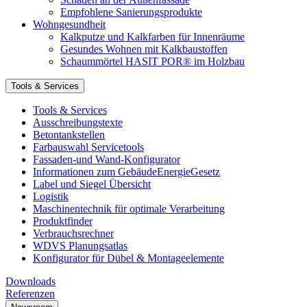
Empfohlene Sanierungsprodukte
Wohngesundheit
Kalkputze und Kalkfarben für Innenräume
Gesundes Wohnen mit Kalkbaustoffen
Schaummörtel HASIT POR® im Holzbau
Tools & Services
Tools & Services
Ausschreibungstexte
Betontankstellen
Farbauswahl Servicetools
Fassaden-und Wand-Konfigurator
Informationen zum GebäudeEnergieGesetz
Label und Siegel Übersicht
Logistik
Maschinentechnik für optimale Verarbeitung
Produktfinder
Verbrauchsrechner
WDVS Planungsatlas
Konfigurator für Dübel & Montageelemente
Downloads
Referenzen