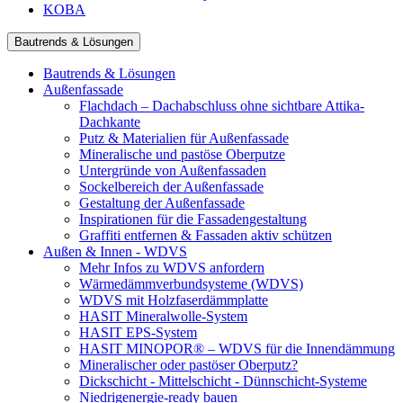
KOBA
Bautrends & Lösungen
Bautrends & Lösungen
Außenfassade
Flachdach – Dachabschluss ohne sichtbare Attika-
Dachkante
Putz & Materialien für Außenfassade
Mineralische und pastöse Oberputze
Untergründe von Außenfassaden
Sockelbereich der Außenfassade
Gestaltung der Außenfassade
Inspirationen für die Fassadengestaltung
Graffiti entfernen & Fassaden aktiv schützen
Außen & Innen - WDVS
Mehr Infos zu WDVS anfordern
Wärmedämmverbundsysteme (WDVS)
WDVS mit Holzfaserdämmplatte
HASIT Mineralwolle-System
HASIT EPS-System
HASIT MINOPOR® – WDVS für die Innendämmung
Mineralischer oder pastöser Oberputz?
Dickschicht - Mittelschicht - Dünnschicht-Systeme
Niedrigenergie-ready bauen