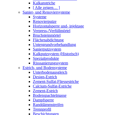
Kalkanstriche
[ Alle zeigen… ]
Sanier- und Renoviersysteme
Systeme
Renovierputze
Horizontalsperre und- injektage
Verpress-/Verfüllmörtel
Bruchsteinmörtel
Flächenabdichtung
Untergrundvorbehandlung
Sanierputzsystem
Kalkputzsystem (Historisch)
Spezialprodukte
Risssanierungssystem
Estrich- und Bodensysteme
Unterbodenausgleich
Design-Estrich
Zement-Sulfat-Fliessestriche
Calcium-Sulfat-Estriche
Zement-Estrich
Bodenspachtelmasse
Dampfsperre
Randdämmstreifen
Trennprofil
Beschichtungen