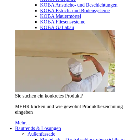
KOBA Anstriche- und Beschichtungen
KOBA Estrich- und Bodensysteme
KOBA Mauermörtel
KOBA Fliesensysteme
KOBA GaLabau
Sie suchen ein konkretes Produkt?
MEHR klicken und wie gewohnt Produktbezeichnung
eingeben
Mehr…
Bautrends & Lösungen
Außenfassade
Flachdach – Dachabschluss ohne sichtbare