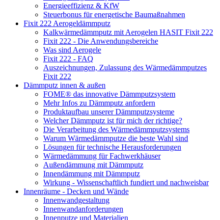
Energieeffizienz & KfW
Steuerbonus für energetische Baumaßnahmen
Fixit 222 Aerogeldämmputz
Kalkwärmedämmputz mit Aerogelen HASIT Fixit 222
Fixit 222 - Die Anwendungsbereiche
Was sind Aerogele
Fixit 222 - FAQ
Auszeichnungen, Zulassung des Wärmedämmputzes
Fixit 222
Dämmputz innen & außen
FOME® das innovative Dämmputzsystem
Mehr Infos zu Dämmputz anfordern
Produktaufbau unserer Dämmputzsysteme
Welcher Dämmputz ist für mich der richtige?
Die Verarbeitung des Wärmedämmputzsystems
Warum Wärmedämmputze die beste Wahl sind
Lösungen für technische Herausforderungen
Wärmedämmung für Fachwerkhäuser
Außendämmung mit Dämmputz
Innendämmung mit Dämmputz
Wirkung - Wissenschaftlich fundiert und nachweisbar
Innenräume - Decken und Wände
Innenwandgestaltung
Innenwandanforderungen
Innenputze und Materialien