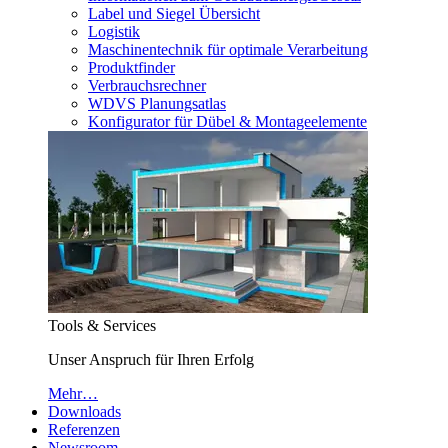
Label und Siegel Übersicht
Logistik
Maschinentechnik für optimale Verarbeitung
Produktfinder
Verbrauchsrechner
WDVS Planungsatlas
Konfigurator für Dübel & Montageelemente
Tools & Services
Unser Anspruch für Ihren Erfolg
Mehr…
Downloads
Referenzen
Newsroom