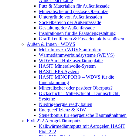
Attika-Dachkante
Putz & Materialien für Außenfassade
Mineralische und pastöse Oberputze
Untergründe von Außenfassaden
Sockelbereich der Außenfassade
Gestaltung der Außenfassade
Inspirationen für die Fassadengestaltung
Graffiti entfernen & Fassaden aktiv schützen
Außen & Innen - WDVS
Mehr Infos zu WDVS anfordern
Wärmedämmverbundsysteme (WDVS)
WDVS mit Holzfaserdämmplatte
HASIT Mineralwolle-System
HASIT EPS-System
HASIT MINOPOR® – WDVS für die
Innendämmung
Mineralischer oder pastöser Oberputz?
Dickschicht - Mittelschicht - Dünnschicht-
Systeme
Niedrigenergie-ready bauen
Energieeffizienz & KfW
Steuerbonus für energetische Baumaßnahmen
Fixit 222 Aerogeldämmputz
Kalkwärmedämmputz mit Aerogelen HASIT
Fixit 222