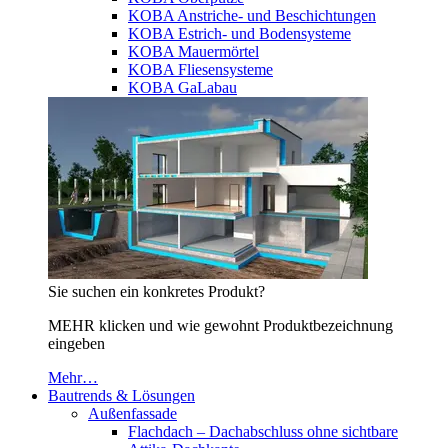
KOBA Anstriche- und Beschichtungen
KOBA Estrich- und Bodensysteme
KOBA Mauermörtel
KOBA Fliesensysteme
KOBA GaLabau
Sie suchen ein konkretes Produkt?
MEHR klicken und wie gewohnt Produktbezeichnung
eingeben
Mehr…
Bautrends & Lösungen
Außenfassade
Flachdach – Dachabschluss ohne sichtbare