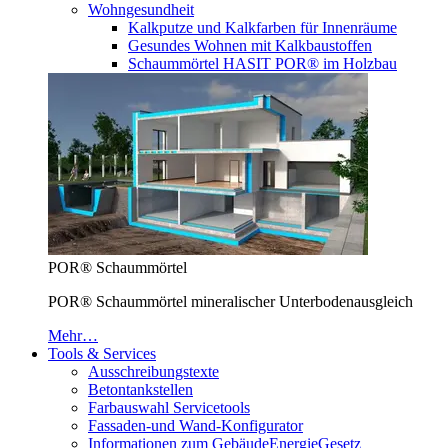
Wohngesundheit
Kalkputze und Kalkfarben für Innenräume
Gesundes Wohnen mit Kalkbaustoffen
Schaummörtel HASIT POR® im Holzbau
POR® Schaummörtel
POR® Schaummörtel mineralischer Unterbodenausgleich
Mehr…
Tools & Services
Ausschreibungstexte
Betontankstellen
Farbauswahl Servicetools
Fassaden-und Wand-Konfigurator
Informationen zum GebäudeEnergieGesetz