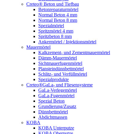
Creteo® Beton und Tiefbau
Betonreparaturmörtel
Normal Beton 4 mm
Normal Beton 8 mm
Spezialmörtel
Spritzmörtel 4 mm
Spritzbeton 8 mm
Ankermörtel / Injektionsmörtel
Mauermörtel
Kalkzement- und Zementmauermörtel
Dämm-Mauermörtel
Sichtmauerfugenmörtel
Plansteindünnbettmörtel
Schlitz- und Verfüllmörtel
Spezialprodukte
Creteo®GaLa- und Fliesensysteme
GaLa-Verlegemörtel
GaLa-Fugenmörtel
Spezial Beton
Grundierung/Zusatz
Dünnbettmörtel
Abdichtmassen
KOBA
KOBA Unterputze
KOBA Oberputze