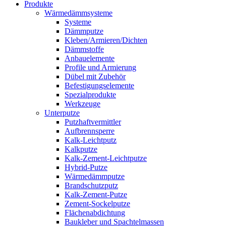
Produkte
Wärmedämmsysteme
Systeme
Dämmputze
Kleben/Armieren/Dichten
Dämmstoffe
Anbauelemente
Profile und Armierung
Dübel mit Zubehör
Befestigungselemente
Spezialprodukte
Werkzeuge
Unterputze
Putzhaftvermittler
Aufbrennsperre
Kalk-Leichtputz
Kalkputze
Kalk-Zement-Leichtputze
Hybrid-Putze
Wärmedämmputze
Brandschutzputz
Kalk-Zement-Putze
Zement-Sockelputze
Flächenabdichtung
Baukleber und Spachtelmassen