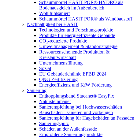
Schaummörtel HASIT POR® HYDRO als
Bodenausgleich im Außenbereich
Wohlfühlsaniert
Schaummörtel HASIT POR® als Wandbaustoff
Nachhaltigkeit bei HASIT
Technologien und Forschungsprojekte
Produkte für energieeffiziente Gebäude
CO₂-reduzierte Produkte
Umweltmanagement & Standortstrategie
Ressourcenschonende Produktion &
Kreislaufwirtschaft
Unternehmensführung
Sozial
EU Gebäuderichtlinie EPBD 2024
QNG Zertifizierung
Energieeffizienz und KfW Förderung
Sanierung
Entkopplungsband Stucanet® EasyFix
Natursteinmauer
Sanierempfehlung bei Hochwasserschäden
Bauschäden - sanieren und vorbeugen
Sanierempfehlung für Hagelschäden an Fassaden
Sanierungsputz
Schäden an der Außenfassade
Empfohlene Sanierungsprodukte