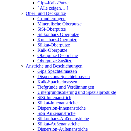
Gips-Kalk-Putze
[ Alle zeigen… ]
Ober- und Deckputze
Grundierungen
Mineralische Oberputze
SiSi-Oberputze
Silikonharz-Oberputze
Kunstharz-Oberputze
Silikat-Oberputze
Kalk-Oberputze
Oberputze DecorLine
Oberputze Zusätze
Anstriche und Beschichtungen
Gips-Spachtelmassen
Dispersions-Spachtelmassen
Kalk-Spachtelmassen
Tiefgründe und Verdünnungen
Untergrundisolierung und Spezialprodukte
SiSi-Innenanstrich
Silikat-Innenanstriche
Dispersion-Innenanstriche
SiSi-Außenanstriche
Silikonharz-Außenanstriche
Silikat-Außenanstriche
Dispersion-Außenanstriche