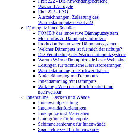
Fixit 222 - Die Anwendungsbereiche
Was sind Aerogele
Fixit 222 - FAQ
Auszeichnungen, Zulassung des
Wärmedämmputzes Fixit 222
Dämmputz innen & außen
FOME® das innovative Dämmputzsystem
Mehr Infos zu Dämmputz anfordern
Produktaufbau unserer Dämmputzsysteme
Welcher Dämmputz ist für mich der richtige?
Die Verarbeitung des Wärmedämmputzsystems
Warum Wärmedämmputze die beste Wahl sind
Lösungen für technische Herausforderungen
Wärmedämmung für Fachwerkhäuser
Außendämmung mit Dämmputz
Innendämmung mit Dämmputz
Wirkung - Wissenschaftlich fundiert und
nachweisbar
Innenräume - Decken und Wände
Innenwandgestaltung
Innenwandanforderungen
Innenputze und Materialien
Untergründe für Innenputz
Schimmelsanierung für Innenwände
Spachtelmassen für Innenwände