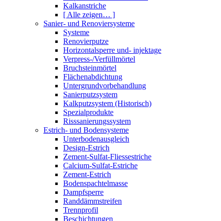
Kalkanstriche
[ Alle zeigen… ]
Sanier- und Renoviersysteme
Systeme
Renovierputze
Horizontalsperre und- injektage
Verpress-/Verfüllmörtel
Bruchsteinmörtel
Flächenabdichtung
Untergrundvorbehandlung
Sanierputzsystem
Kalkputzsystem (Historisch)
Spezialprodukte
Risssanierungssystem
Estrich- und Bodensysteme
Unterbodenausgleich
Design-Estrich
Zement-Sulfat-Fliessestriche
Calcium-Sulfat-Estriche
Zement-Estrich
Bodenspachtelmasse
Dampfsperre
Randdämmstreifen
Trennprofil
Beschichtungen