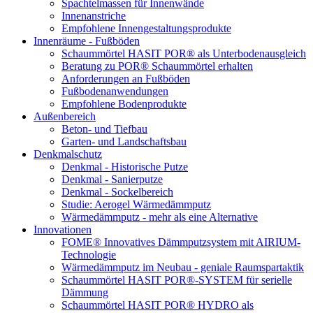
Spachtelmassen für Innenwände
Innenanstriche
Empfohlene Innengestaltungsprodukte
Innenräume - Fußböden
Schaummörtel HASIT POR® als Unterbodenausgleich
Beratung zu POR® Schaummörtel erhalten
Anforderungen an Fußböden
Fußbodenanwendungen
Empfohlene Bodenprodukte
Außenbereich
Beton- und Tiefbau
Garten- und Landschaftsbau
Denkmalschutz
Denkmal - Historische Putze
Denkmal - Sanierputze
Denkmal - Sockelbereich
Studie: Aerogel Wärmedämmputz
Wärmedämmputz - mehr als eine Alternative
Innovationen
FOME® Innovatives Dämmputzsystem mit AIRIUM-
Technologie
Wärmedämmputz im Neubau - geniale Raumspartaktik
Schaummörtel HASIT POR®-SYSTEM für serielle
Dämmung
Schaummörtel HASIT POR® HYDRO als