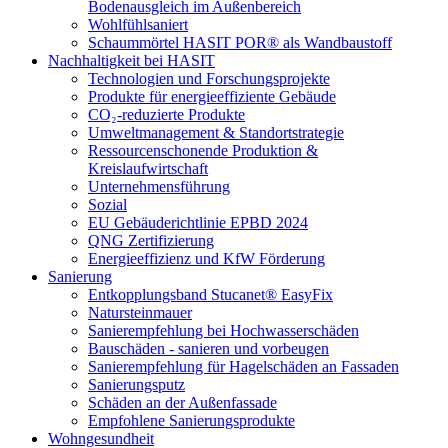
Bodenausgleich im Außenbereich
Wohlfühlsaniert
Schaummörtel HASIT POR® als Wandbaustoff
Nachhaltigkeit bei HASIT
Technologien und Forschungsprojekte
Produkte für energieeffiziente Gebäude
CO₂-reduzierte Produkte
Umweltmanagement & Standortstrategie
Ressourcenschonende Produktion &
Kreislaufwirtschaft
Unternehmensführung
Sozial
EU Gebäuderichtlinie EPBD 2024
QNG Zertifizierung
Energieeffizienz und KfW Förderung
Sanierung
Entkopplungsband Stucanet® EasyFix
Natursteinmauer
Sanierempfehlung bei Hochwasserschäden
Bauschäden - sanieren und vorbeugen
Sanierempfehlung für Hagelschäden an Fassaden
Sanierungsputz
Schäden an der Außenfassade
Empfohlene Sanierungsprodukte
Wohngesundheit