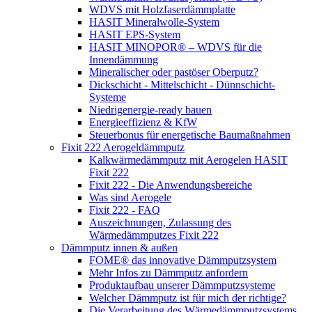
WDVS mit Holzfaserdämmplatte
HASIT Mineralwolle-System
HASIT EPS-System
HASIT MINOPOR® – WDVS für die
Innendämmung
Mineralischer oder pastöser Oberputz?
Dickschicht - Mittelschicht - Dünnschicht-
Systeme
Niedrigenergie-ready bauen
Energieeffizienz & KfW
Steuerbonus für energetische Baumaßnahmen
Fixit 222 Aerogeldämmputz
Kalkwärmedämmputz mit Aerogelen HASIT
Fixit 222
Fixit 222 - Die Anwendungsbereiche
Was sind Aerogele
Fixit 222 - FAQ
Auszeichnungen, Zulassung des
Wärmedämmputzes Fixit 222
Dämmputz innen & außen
FOME® das innovative Dämmputzsystem
Mehr Infos zu Dämmputz anfordern
Produktaufbau unserer Dämmputzsysteme
Welcher Dämmputz ist für mich der richtige?
Die Verarbeitung des Wärmedämmputzsystems