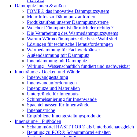
Fixit 222
Dämmputz innen & außen
FOME® das innovative Dämmputzsystem
Mehr Infos zu Dämmputz anfordern
Produktaufbau unserer Dämmputzsysteme
Welcher Dämmputz ist für mich der richtige?
Die Verarbeitung des Wärmedämmputzsystems
Warum Wärmedämmputze die beste Wahl sind
Lösungen für technische Herausforderungen
Wärmedämmung für Fachwerkhäuser
Außendämmung mit Dämmputz
Innendämmung mit Dämmputz
Wirkung - Wissenschaftlich fundiert und nachweisbar
Innenräume - Decken und Wände
Innenwandgestaltung
Innenwandanforderungen
Innenputze und Materialien
Untergründe für Innenputz
Schimmelsanierung für Innenwände
Spachtelmassen für Innenwände
Innenanstriche
Empfohlene Innengestaltungsprodukte
Innenräume - Fußböden
Schaummörtel HASIT POR® als Unterbodenausgleich
Beratung zu POR® Schaummörtel erhalten