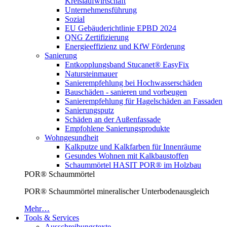
Kreislaufwirtschaft
Unternehmensführung
Sozial
EU Gebäuderichtlinie EPBD 2024
QNG Zertifizierung
Energieeffizienz und KfW Förderung
Sanierung
Entkopplungsband Stucanet® EasyFix
Natursteinmauer
Sanierempfehlung bei Hochwasserschäden
Bauschäden - sanieren und vorbeugen
Sanierempfehlung für Hagelschäden an Fassaden
Sanierungsputz
Schäden an der Außenfassade
Empfohlene Sanierungsprodukte
Wohngesundheit
Kalkputze und Kalkfarben für Innenräume
Gesundes Wohnen mit Kalkbaustoffen
Schaummörtel HASIT POR® im Holzbau
POR® Schaummörtel
POR® Schaummörtel mineralischer Unterbodenausgleich
Mehr…
Tools & Services
Ausschreibungstexte