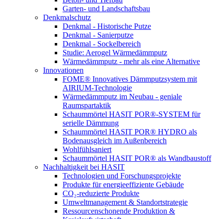
Garten- und Landschaftsbau
Denkmalschutz
Denkmal - Historische Putze
Denkmal - Sanierputze
Denkmal - Sockelbereich
Studie: Aerogel Wärmedämmputz
Wärmedämmputz - mehr als eine Alternative
Innovationen
FOME® Innovatives Dämmputzsystem mit
AIRIUM-Technologie
Wärmedämmputz im Neubau - geniale
Raumspartaktik
Schaummörtel HASIT POR®-SYSTEM für
serielle Dämmung
Schaummörtel HASIT POR® HYDRO als
Bodenausgleich im Außenbereich
Wohlfühlsaniert
Schaummörtel HASIT POR® als Wandbaustoff
Nachhaltigkeit bei HASIT
Technologien und Forschungsprojekte
Produkte für energieeffiziente Gebäude
CO₂-reduzierte Produkte
Umweltmanagement & Standortstrategie
Ressourcenschonende Produktion &