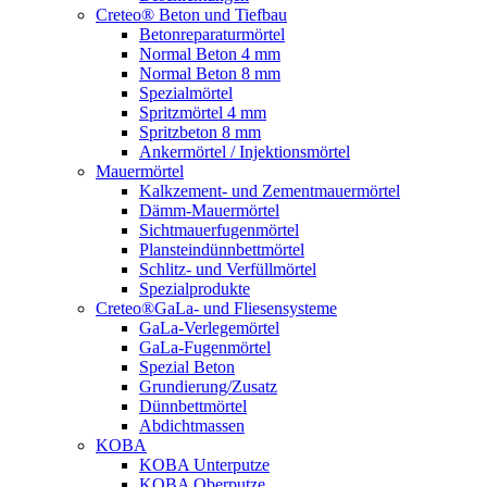
Creteo® Beton und Tiefbau
Betonreparaturmörtel
Normal Beton 4 mm
Normal Beton 8 mm
Spezialmörtel
Spritzmörtel 4 mm
Spritzbeton 8 mm
Ankermörtel / Injektionsmörtel
Mauermörtel
Kalkzement- und Zementmauermörtel
Dämm-Mauermörtel
Sichtmauerfugenmörtel
Plansteindünnbettmörtel
Schlitz- und Verfüllmörtel
Spezialprodukte
Creteo®GaLa- und Fliesensysteme
GaLa-Verlegemörtel
GaLa-Fugenmörtel
Spezial Beton
Grundierung/Zusatz
Dünnbettmörtel
Abdichtmassen
KOBA
KOBA Unterputze
KOBA Oberputze