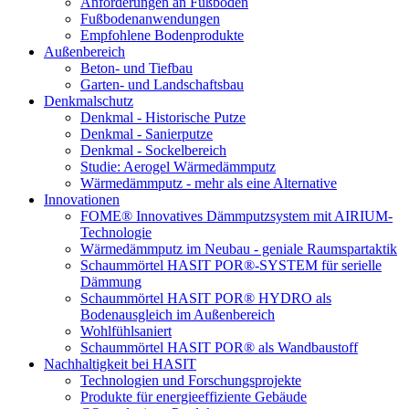
Anforderungen an Fußböden
Fußbodenanwendungen
Empfohlene Bodenprodukte
Außenbereich
Beton- und Tiefbau
Garten- und Landschaftsbau
Denkmalschutz
Denkmal - Historische Putze
Denkmal - Sanierputze
Denkmal - Sockelbereich
Studie: Aerogel Wärmedämmputz
Wärmedämmputz - mehr als eine Alternative
Innovationen
FOME® Innovatives Dämmputzsystem mit AIRIUM-
Technologie
Wärmedämmputz im Neubau - geniale Raumspartaktik
Schaummörtel HASIT POR®-SYSTEM für serielle
Dämmung
Schaummörtel HASIT POR® HYDRO als
Bodenausgleich im Außenbereich
Wohlfühlsaniert
Schaummörtel HASIT POR® als Wandbaustoff
Nachhaltigkeit bei HASIT
Technologien und Forschungsprojekte
Produkte für energieeffiziente Gebäude