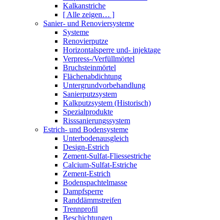
Kalkanstriche
[ Alle zeigen… ]
Sanier- und Renoviersysteme
Systeme
Renovierputze
Horizontalsperre und- injektage
Verpress-/Verfüllmörtel
Bruchsteinmörtel
Flächenabdichtung
Untergrundvorbehandlung
Sanierputzsystem
Kalkputzsystem (Historisch)
Spezialprodukte
Risssanierungssystem
Estrich- und Bodensysteme
Unterbodenausgleich
Design-Estrich
Zement-Sulfat-Fliessestriche
Calcium-Sulfat-Estriche
Zement-Estrich
Bodenspachtelmasse
Dampfsperre
Randdämmstreifen
Trennprofil
Beschichtungen