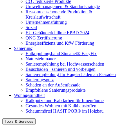
CO₂-reduzierte Produkte
Umweltmanagement & Standortstrategie
Ressourcenschonende Produktion &
Kreislaufwirtschaft
Unternehmensführung
Sozial
EU Gebäuderichtlinie EPBD 2024
QNG Zertifizierung
Energieeffizienz und KfW Förderung
Sanierung
Entkopplungsband Stucanet® EasyFix
Natursteinmauer
Sanierempfehlung bei Hochwasserschäden
Bauschäden - sanieren und vorbeugen
Sanierempfehlung für Hagelschäden an Fassaden
Sanierungsputz
Schäden an der Außenfassade
Empfohlene Sanierungsprodukte
Wohngesundheit
Kalkputze und Kalkfarben für Innenräume
Gesundes Wohnen mit Kalkbaustoffen
Schaummörtel HASIT POR® im Holzbau
Tools & Services