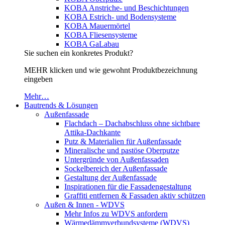
KOBA Anstriche- und Beschichtungen
KOBA Estrich- und Bodensysteme
KOBA Mauermörtel
KOBA Fliesensysteme
KOBA GaLabau
Sie suchen ein konkretes Produkt?
MEHR klicken und wie gewohnt Produktbezeichnung
eingeben
Mehr…
Bautrends & Lösungen
Außenfassade
Flachdach – Dachabschluss ohne sichtbare
Attika-Dachkante
Putz & Materialien für Außenfassade
Mineralische und pastöse Oberputze
Untergründe von Außenfassaden
Sockelbereich der Außenfassade
Gestaltung der Außenfassade
Inspirationen für die Fassadengestaltung
Graffiti entfernen & Fassaden aktiv schützen
Außen & Innen - WDVS
Mehr Infos zu WDVS anfordern
Wärmedämmverbundsysteme (WDVS)