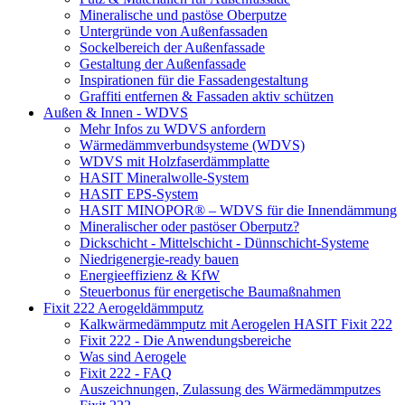
Mineralische und pastöse Oberputze
Untergründe von Außenfassaden
Sockelbereich der Außenfassade
Gestaltung der Außenfassade
Inspirationen für die Fassadengestaltung
Graffiti entfernen & Fassaden aktiv schützen
Außen & Innen - WDVS
Mehr Infos zu WDVS anfordern
Wärmedämmverbundsysteme (WDVS)
WDVS mit Holzfaserdämmplatte
HASIT Mineralwolle-System
HASIT EPS-System
HASIT MINOPOR® – WDVS für die Innendämmung
Mineralischer oder pastöser Oberputz?
Dickschicht - Mittelschicht - Dünnschicht-Systeme
Niedrigenergie-ready bauen
Energieeffizienz & KfW
Steuerbonus für energetische Baumaßnahmen
Fixit 222 Aerogeldämmputz
Kalkwärmedämmputz mit Aerogelen HASIT Fixit 222
Fixit 222 - Die Anwendungsbereiche
Was sind Aerogele
Fixit 222 - FAQ
Auszeichnungen, Zulassung des Wärmedämmputzes