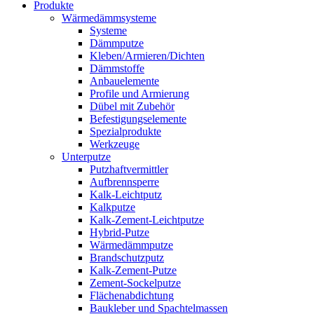
Produkte
Wärmedämmsysteme
Systeme
Dämmputze
Kleben/Armieren/Dichten
Dämmstoffe
Anbauelemente
Profile und Armierung
Dübel mit Zubehör
Befestigungselemente
Spezialprodukte
Werkzeuge
Unterputze
Putzhaftvermittler
Aufbrennsperre
Kalk-Leichtputz
Kalkputze
Kalk-Zement-Leichtputze
Hybrid-Putze
Wärmedämmputze
Brandschutzputz
Kalk-Zement-Putze
Zement-Sockelputze
Flächenabdichtung
Baukleber und Spachtelmassen