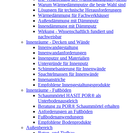
Warum Wärmedämmputze die beste Wahl sind
Lösungen für technische Herausforderungen
Wärmedämmung für Fachwerkhäuser
Außendämmung mit Dämmputz
Innendämmung mit Dämmputz
Wirkung - Wissenschaftlich fundiert und
nachweisbar
Innenräume - Decken und Wände
Innenwandgestaltung
Innenwandanforderungen
Innenputze und Materialien
Untergründe für Innenputz
Schimmelsanierung für Innenwände
Spachtelmassen für Innenwände
Innenanstriche
Empfohlene Innengestaltungsprodukte
Innenräume - Fußböden
Schaummörtel HASIT POR® als
Unterbodenausgleich
Beratung zu POR® Schaummörtel erhalten
Anforderungen an Fußböden
Fußbodenanwendungen
Empfohlene Bodenprodukte
Außenbereich
Beton- und Tiefbau