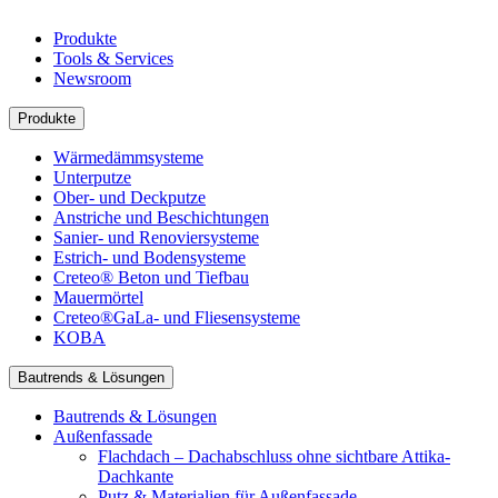
Produkte
Tools & Services
Newsroom
Produkte
Wärmedämmsysteme
Unterputze
Ober- und Deckputze
Anstriche und Beschichtungen
Sanier- und Renoviersysteme
Estrich- und Bodensysteme
Creteo® Beton und Tiefbau
Mauermörtel
Creteo®GaLa- und Fliesensysteme
KOBA
Bautrends & Lösungen
Bautrends & Lösungen
Außenfassade
Flachdach – Dachabschluss ohne sichtbare Attika-
Dachkante
Putz & Materialien für Außenfassade