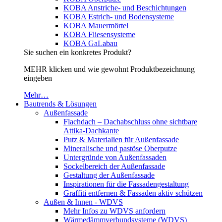
KOBA Anstriche- und Beschichtungen
KOBA Estrich- und Bodensysteme
KOBA Mauermörtel
KOBA Fliesensysteme
KOBA GaLabau
Sie suchen ein konkretes Produkt?
MEHR klicken und wie gewohnt Produktbezeichnung
eingeben
Mehr…
Bautrends & Lösungen
Außenfassade
Flachdach – Dachabschluss ohne sichtbare
Attika-Dachkante
Putz & Materialien für Außenfassade
Mineralische und pastöse Oberputze
Untergründe von Außenfassaden
Sockelbereich der Außenfassade
Gestaltung der Außenfassade
Inspirationen für die Fassadengestaltung
Graffiti entfernen & Fassaden aktiv schützen
Außen & Innen - WDVS
Mehr Infos zu WDVS anfordern
Wärmedämmverbundsysteme (WDVS)