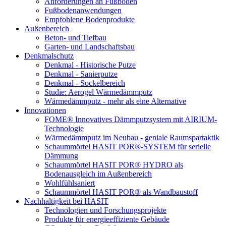
Anforderungen an Fußböden
Fußbodenanwendungen
Empfohlene Bodenprodukte
Außenbereich
Beton- und Tiefbau
Garten- und Landschaftsbau
Denkmalschutz
Denkmal - Historische Putze
Denkmal - Sanierputze
Denkmal - Sockelbereich
Studie: Aerogel Wärmedämmputz
Wärmedämmputz - mehr als eine Alternative
Innovationen
FOME® Innovatives Dämmputzsystem mit AIRIUM-
Technologie
Wärmedämmputz im Neubau - geniale Raumspartaktik
Schaummörtel HASIT POR®-SYSTEM für serielle
Dämmung
Schaummörtel HASIT POR® HYDRO als
Bodenausgleich im Außenbereich
Wohlfühlsaniert
Schaummörtel HASIT POR® als Wandbaustoff
Nachhaltigkeit bei HASIT
Technologien und Forschungsprojekte
Produkte für energieeffiziente Gebäude