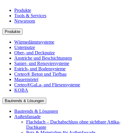
Produkte
Tools & Services
Newsroom
Produkte
Wärmedämmsysteme
Unterputze
Ober- und Deckputze
Anstriche und Beschichtungen
Sanier- und Renoviersysteme
Estrich- und Bodensysteme
Creteo® Beton und Tiefbau
Mauermörtel
Creteo®GaLa- und Fliesensysteme
KOBA
Bautrends & Lösungen
Bautrends & Lösungen
Außenfassade
Flachdach – Dachabschluss ohne sichtbare Attika-
Dachkante
Putz & Materialien für Außenfassade