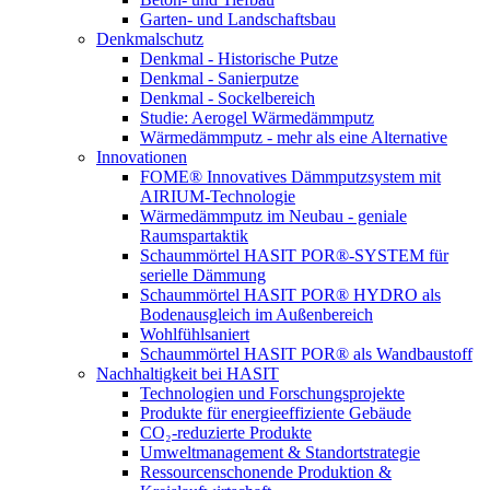
Garten- und Landschaftsbau
Denkmalschutz
Denkmal - Historische Putze
Denkmal - Sanierputze
Denkmal - Sockelbereich
Studie: Aerogel Wärmedämmputz
Wärmedämmputz - mehr als eine Alternative
Innovationen
FOME® Innovatives Dämmputzsystem mit
AIRIUM-Technologie
Wärmedämmputz im Neubau - geniale
Raumspartaktik
Schaummörtel HASIT POR®-SYSTEM für
serielle Dämmung
Schaummörtel HASIT POR® HYDRO als
Bodenausgleich im Außenbereich
Wohlfühlsaniert
Schaummörtel HASIT POR® als Wandbaustoff
Nachhaltigkeit bei HASIT
Technologien und Forschungsprojekte
Produkte für energieeffiziente Gebäude
CO₂-reduzierte Produkte
Umweltmanagement & Standortstrategie
Ressourcenschonende Produktion &