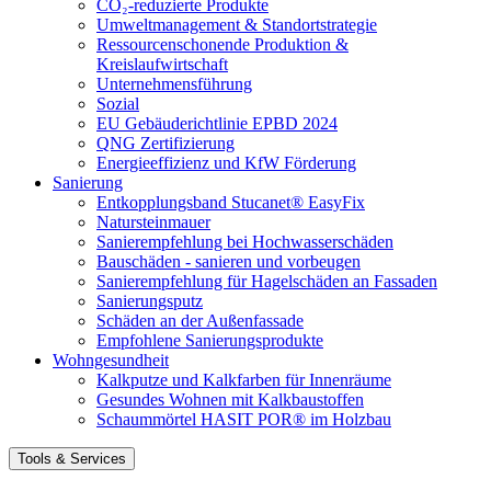
CO₂-reduzierte Produkte
Umweltmanagement & Standortstrategie
Ressourcenschonende Produktion &
Kreislaufwirtschaft
Unternehmensführung
Sozial
EU Gebäuderichtlinie EPBD 2024
QNG Zertifizierung
Energieeffizienz und KfW Förderung
Sanierung
Entkopplungsband Stucanet® EasyFix
Natursteinmauer
Sanierempfehlung bei Hochwasserschäden
Bauschäden - sanieren und vorbeugen
Sanierempfehlung für Hagelschäden an Fassaden
Sanierungsputz
Schäden an der Außenfassade
Empfohlene Sanierungsprodukte
Wohngesundheit
Kalkputze und Kalkfarben für Innenräume
Gesundes Wohnen mit Kalkbaustoffen
Schaummörtel HASIT POR® im Holzbau
Tools & Services