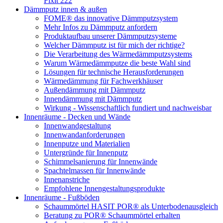
Fixit 222
Dämmputz innen & außen
FOME® das innovative Dämmputzsystem
Mehr Infos zu Dämmputz anfordern
Produktaufbau unserer Dämmputzsysteme
Welcher Dämmputz ist für mich der richtige?
Die Verarbeitung des Wärmedämmputzsystems
Warum Wärmedämmputze die beste Wahl sind
Lösungen für technische Herausforderungen
Wärmedämmung für Fachwerkhäuser
Außendämmung mit Dämmputz
Innendämmung mit Dämmputz
Wirkung - Wissenschaftlich fundiert und nachweisbar
Innenräume - Decken und Wände
Innenwandgestaltung
Innenwandanforderungen
Innenputze und Materialien
Untergründe für Innenputz
Schimmelsanierung für Innenwände
Spachtelmassen für Innenwände
Innenanstriche
Empfohlene Innengestaltungsprodukte
Innenräume - Fußböden
Schaummörtel HASIT POR® als Unterbodenausgleich
Beratung zu POR® Schaummörtel erhalten