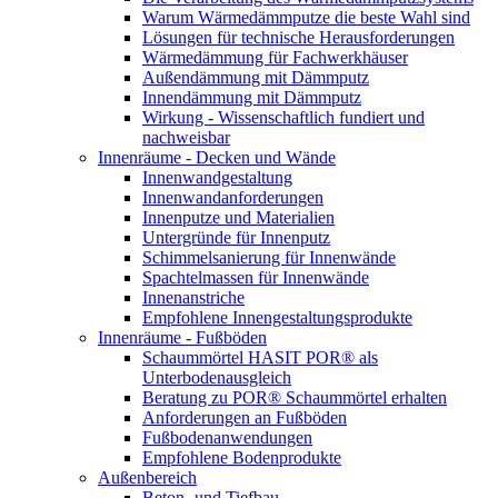
Warum Wärmedämmputze die beste Wahl sind
Lösungen für technische Herausforderungen
Wärmedämmung für Fachwerkhäuser
Außendämmung mit Dämmputz
Innendämmung mit Dämmputz
Wirkung - Wissenschaftlich fundiert und
nachweisbar
Innenräume - Decken und Wände
Innenwandgestaltung
Innenwandanforderungen
Innenputze und Materialien
Untergründe für Innenputz
Schimmelsanierung für Innenwände
Spachtelmassen für Innenwände
Innenanstriche
Empfohlene Innengestaltungsprodukte
Innenräume - Fußböden
Schaummörtel HASIT POR® als
Unterbodenausgleich
Beratung zu POR® Schaummörtel erhalten
Anforderungen an Fußböden
Fußbodenanwendungen
Empfohlene Bodenprodukte
Außenbereich
Beton- und Tiefbau