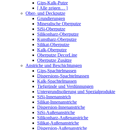
Gips-Kalk-Putze
[ Alle zeigen… ]
Ober- und Deckputze
Grundierungen
Mineralische Oberputze
SiSi-Oberputze
Silikonharz-Oberputze
Kunstharz-Oberputze
Silikat-Oberputze
Kalk-Oberputze
Oberputze DecorLine
Oberputze Zusätze
Anstriche und Beschichtungen
Gips-Spachtelmassen
Dispersions-Spachtelmassen
Kalk-Spachtelmassen
Tiefgründe und Verdünnungen
Untergrundisolierung und Spezialprodukte
SiSi-Innenanstrich
Silikat-Innenanstriche
Dispersion-Innenanstriche
SiSi-Außenanstriche
Silikonharz-Außenanstriche
Silikat-Außenanstriche
Dispersion-Außenanstriche