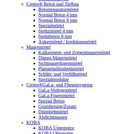
Creteo® Beton und Tiefbau
Betonreparaturmörtel
Normal Beton 4 mm
Normal Beton 8 mm
Spezialmörtel
Spritzmörtel 4 mm
Spritzbeton 8 mm
Ankermörtel / Injektionsmörtel
Mauermörtel
Kalkzement- und Zementmauermörtel
Dämm-Mauermörtel
Sichtmauerfugenmörtel
Plansteindünnbettmörtel
Schlitz- und Verfüllmörtel
Spezialprodukte
Creteo®GaLa- und Fliesensysteme
GaLa-Verlegemörtel
GaLa-Fugenmörtel
Spezial Beton
Grundierung/Zusatz
Dünnbettmörtel
Abdichtmassen
KOBA
KOBA Unterputze
KOBA Oberputze