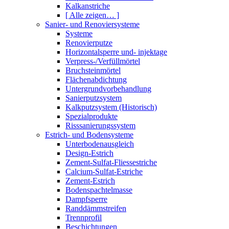
Kalkanstriche
[ Alle zeigen… ]
Sanier- und Renoviersysteme
Systeme
Renovierputze
Horizontalsperre und- injektage
Verpress-/Verfüllmörtel
Bruchsteinmörtel
Flächenabdichtung
Untergrundvorbehandlung
Sanierputzsystem
Kalkputzsystem (Historisch)
Spezialprodukte
Risssanierungssystem
Estrich- und Bodensysteme
Unterbodenausgleich
Design-Estrich
Zement-Sulfat-Fliessestriche
Calcium-Sulfat-Estriche
Zement-Estrich
Bodenspachtelmasse
Dampfsperre
Randdämmstreifen
Trennprofil
Beschichtungen