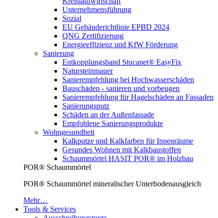
Kreislaufwirtschaft
Unternehmensführung
Sozial
EU Gebäuderichtlinie EPBD 2024
QNG Zertifizierung
Energieeffizienz und KfW Förderung
Sanierung
Entkopplungsband Stucanet® EasyFix
Natursteinmauer
Sanierempfehlung bei Hochwasserschäden
Bauschäden - sanieren und vorbeugen
Sanierempfehlung für Hagelschäden an Fassaden
Sanierungsputz
Schäden an der Außenfassade
Empfohlene Sanierungsprodukte
Wohngesundheit
Kalkputze und Kalkfarben für Innenräume
Gesundes Wohnen mit Kalkbaustoffen
Schaummörtel HASIT POR® im Holzbau
POR® Schaummörtel
POR® Schaummörtel mineralischer Unterbodenausgleich
Mehr…
Tools & Services
Ausschreibungstexte