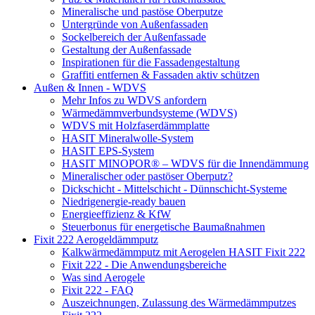
Mineralische und pastöse Oberputze
Untergründe von Außenfassaden
Sockelbereich der Außenfassade
Gestaltung der Außenfassade
Inspirationen für die Fassadengestaltung
Graffiti entfernen & Fassaden aktiv schützen
Außen & Innen - WDVS
Mehr Infos zu WDVS anfordern
Wärmedämmverbundsysteme (WDVS)
WDVS mit Holzfaserdämmplatte
HASIT Mineralwolle-System
HASIT EPS-System
HASIT MINOPOR® – WDVS für die Innendämmung
Mineralischer oder pastöser Oberputz?
Dickschicht - Mittelschicht - Dünnschicht-Systeme
Niedrigenergie-ready bauen
Energieeffizienz & KfW
Steuerbonus für energetische Baumaßnahmen
Fixit 222 Aerogeldämmputz
Kalkwärmedämmputz mit Aerogelen HASIT Fixit 222
Fixit 222 - Die Anwendungsbereiche
Was sind Aerogele
Fixit 222 - FAQ
Auszeichnungen, Zulassung des Wärmedämmputzes