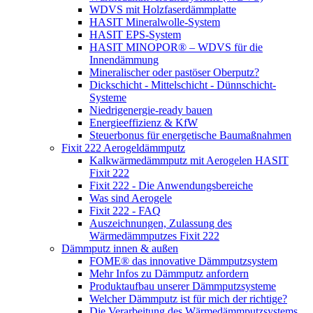
WDVS mit Holzfaserdämmplatte
HASIT Mineralwolle-System
HASIT EPS-System
HASIT MINOPOR® – WDVS für die
Innendämmung
Mineralischer oder pastöser Oberputz?
Dickschicht - Mittelschicht - Dünnschicht-
Systeme
Niedrigenergie-ready bauen
Energieeffizienz & KfW
Steuerbonus für energetische Baumaßnahmen
Fixit 222 Aerogeldämmputz
Kalkwärmedämmputz mit Aerogelen HASIT
Fixit 222
Fixit 222 - Die Anwendungsbereiche
Was sind Aerogele
Fixit 222 - FAQ
Auszeichnungen, Zulassung des
Wärmedämmputzes Fixit 222
Dämmputz innen & außen
FOME® das innovative Dämmputzsystem
Mehr Infos zu Dämmputz anfordern
Produktaufbau unserer Dämmputzsysteme
Welcher Dämmputz ist für mich der richtige?
Die Verarbeitung des Wärmedämmputzsystems