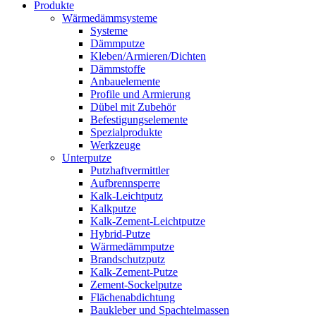
Produkte
Wärmedämmsysteme
Systeme
Dämmputze
Kleben/Armieren/Dichten
Dämmstoffe
Anbauelemente
Profile und Armierung
Dübel mit Zubehör
Befestigungselemente
Spezialprodukte
Werkzeuge
Unterputze
Putzhaftvermittler
Aufbrennsperre
Kalk-Leichtputz
Kalkputze
Kalk-Zement-Leichtputze
Hybrid-Putze
Wärmedämmputze
Brandschutzputz
Kalk-Zement-Putze
Zement-Sockelputze
Flächenabdichtung
Baukleber und Spachtelmassen