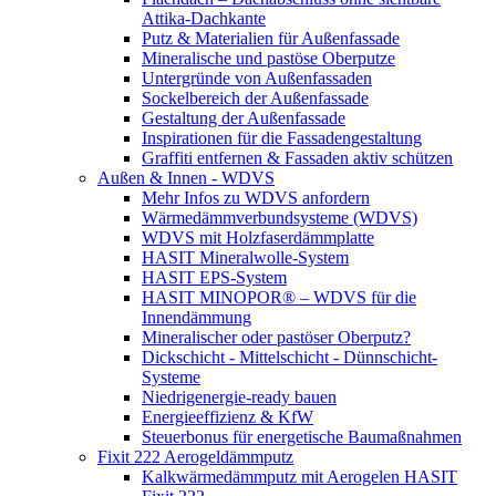
Attika-Dachkante
Putz & Materialien für Außenfassade
Mineralische und pastöse Oberputze
Untergründe von Außenfassaden
Sockelbereich der Außenfassade
Gestaltung der Außenfassade
Inspirationen für die Fassadengestaltung
Graffiti entfernen & Fassaden aktiv schützen
Außen & Innen - WDVS
Mehr Infos zu WDVS anfordern
Wärmedämmverbundsysteme (WDVS)
WDVS mit Holzfaserdämmplatte
HASIT Mineralwolle-System
HASIT EPS-System
HASIT MINOPOR® – WDVS für die
Innendämmung
Mineralischer oder pastöser Oberputz?
Dickschicht - Mittelschicht - Dünnschicht-
Systeme
Niedrigenergie-ready bauen
Energieeffizienz & KfW
Steuerbonus für energetische Baumaßnahmen
Fixit 222 Aerogeldämmputz
Kalkwärmedämmputz mit Aerogelen HASIT