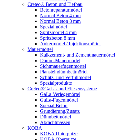
Creteo® Beton und Tiefbau
Betonreparaturmörtel
Normal Beton 4 mm
Normal Beton 8 mm
Spezialmörtel
Spritzmörtel 4 mm
Spritzbeton 8 mm
Ankermörtel / Injektionsmörtel
Mauermörtel
Kalkzement- und Zementmauermörtel
Dämm-Mauermörtel
Sichtmauerfugenmörtel
Plansteindünnbettmörtel
Schlitz- und Verfüllmörtel
Spezialprodukte
Creteo®GaLa- und Fliesensysteme
GaLa-Verlegemörtel
GaLa-Fugenmörtel
Spezial Beton
Grundierung/Zusatz
Dünnbettmörtel
Abdichtmassen
KOBA
KOBA Unterputze
KOBA Oberputze