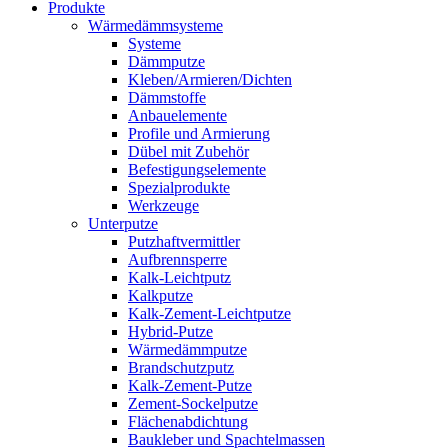
Produkte
Wärmedämmsysteme
Systeme
Dämmputze
Kleben/Armieren/Dichten
Dämmstoffe
Anbauelemente
Profile und Armierung
Dübel mit Zubehör
Befestigungselemente
Spezialprodukte
Werkzeuge
Unterputze
Putzhaftvermittler
Aufbrennsperre
Kalk-Leichtputz
Kalkputze
Kalk-Zement-Leichtputze
Hybrid-Putze
Wärmedämmputze
Brandschutzputz
Kalk-Zement-Putze
Zement-Sockelputze
Flächenabdichtung
Baukleber und Spachtelmassen