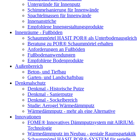
Untergründe für Innenputz
Schimmelsanierung für Innenwände
Spachtelmassen für Innenwände
Innenanstriche
Empfohlene Innengestaltungsprodukte
Innenräume - Fußböden
Schaummörtel HASIT POR® als Unterbodenausgleich
Beratung zu POR® Schaummörtel erhalten
Anforderungen an Fußböden
Fußbodenanwendungen
Empfohlene Bodenprodukte
Außenbereich
Beton- und Tiefbau
Garten- und Landschaftsbau
Denkmalschutz
Denkmal - Historische Putze
Denkmal - Sanierputze
Denkmal - Sockelbereich
Studie: Aerogel Wärmedämmputz
Wärmedämmputz - mehr als eine Alternative
Innovationen
FOME® Innovatives Dämmputzsystem mit AIRIUM-
Technologie
Wärmedämmputz im Neubau - geniale Raumspartaktik
Schaummörtel HASIT POR®-SYSTEM für serielle