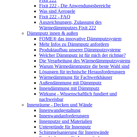
Fixit 222
Fixit 222 - Die Anwendungsbereiche
Was sind Aerogele
Fixit 222 - FAQ
Auszeichnungen, Zulassung des
Wärmedämmputzes Fixit 222
Dämmputz innen & außen
FOME® das innovative Dämmputzsystem
Mehr Infos zu Dämmputz anfordern
Produktaufbau unserer Dämmputzsysteme
Welcher Dämmputz ist für mich der richtige?
Die Verarbeitung des Wärmedämmputzsystems
Warum Wärmedämmputze die beste Wahl sind
Lösungen für technische Herausforderungen
Wärmedämmung für Fachwerkhäuser
Außendämmung mit Dämmputz
Innendämmung mit Dämmputz
Wirkung - Wissenschaftlich fundiert und
nachweisbar
Innenräume - Decken und Wände
Innenwandgestaltung
Innenwandanforderungen
Innenputze und Materialien
Untergründe für Innenputz
Schimmelsanierung für Innenwände