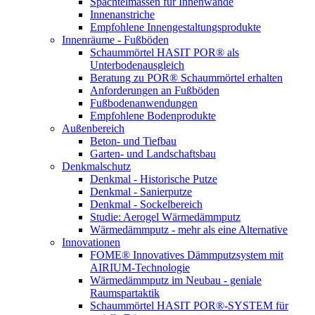
Spachtelmassen für Innenwände
Innenanstriche
Empfohlene Innengestaltungsprodukte
Innenräume - Fußböden
Schaummörtel HASIT POR® als
Unterbodenausgleich
Beratung zu POR® Schaummörtel erhalten
Anforderungen an Fußböden
Fußbodenanwendungen
Empfohlene Bodenprodukte
Außenbereich
Beton- und Tiefbau
Garten- und Landschaftsbau
Denkmalschutz
Denkmal - Historische Putze
Denkmal - Sanierputze
Denkmal - Sockelbereich
Studie: Aerogel Wärmedämmputz
Wärmedämmputz - mehr als eine Alternative
Innovationen
FOME® Innovatives Dämmputzsystem mit
AIRIUM-Technologie
Wärmedämmputz im Neubau - geniale
Raumspartaktik
Schaummörtel HASIT POR®-SYSTEM für