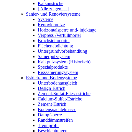
Kalkanstriche
[ Alle zeigen… ]
Sanier- und Renoviersysteme
Systeme
Renovierputze
Horizontalsperre und- injektage
Verpress-/Verfüllmörtel
Bruchsteinmörtel
Flächenabdichtung
Untergrundvorbehandlung
Sanierputzsystem
Kalkputzsystem (Historisch)
Spezialprodukte
Risssanierungssystem
Estrich- und Bodensysteme
Unterbodenausgleich
Design-Estrich
Zement-Sulfat-Fliessestriche
Calcium-Sulfat-Estriche
Zement-Estrich
Bodenspachtelmasse
Dampfsperre
Randdämmstreifen
Trennprofil
Beschichtungen