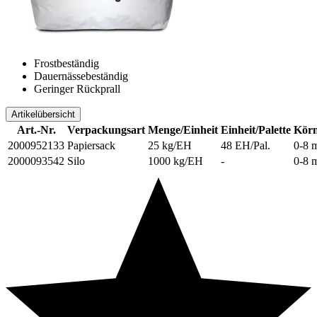
Frostbeständig
Dauernässebeständig
Geringer Rückprall
Artikelübersicht
Art.-Nr.
Verpackungsart
Menge/Einheit
Einheit/Palette
Körn
2000952133
Papiersack
25 kg/EH
48 EH/Pal.
0-8 
2000093542
Silo
1000 kg/EH
-
0-8 