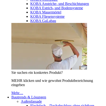
KOBA Anstriche- und Beschichtungen
KOBA Estrich- und Bodensysteme
KOBA Mauermörtel
KOBA Fliesensysteme
KOBA GaLabau
Sie suchen ein konkretes Produkt?
MEHR klicken und wie gewohnt Produktbezeichnung
eingeben
Mehr…
Bautrends & Lösungen
Außenfassade
Flachdach – Dachabschluss ohne sichtbare