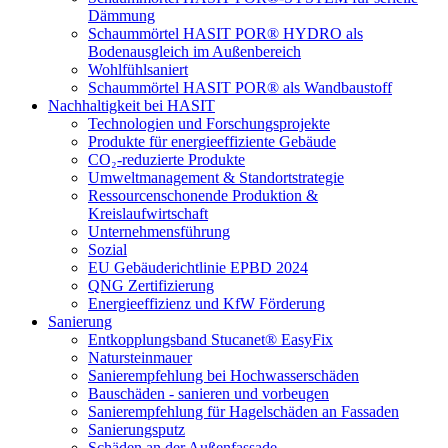
Dämmung
Schaummörtel HASIT POR® HYDRO als
Bodenausgleich im Außenbereich
Wohlfühlsaniert
Schaummörtel HASIT POR® als Wandbaustoff
Nachhaltigkeit bei HASIT
Technologien und Forschungsprojekte
Produkte für energieeffiziente Gebäude
CO₂-reduzierte Produkte
Umweltmanagement & Standortstrategie
Ressourcenschonende Produktion &
Kreislaufwirtschaft
Unternehmensführung
Sozial
EU Gebäuderichtlinie EPBD 2024
QNG Zertifizierung
Energieeffizienz und KfW Förderung
Sanierung
Entkopplungsband Stucanet® EasyFix
Natursteinmauer
Sanierempfehlung bei Hochwasserschäden
Bauschäden - sanieren und vorbeugen
Sanierempfehlung für Hagelschäden an Fassaden
Sanierungsputz
Schäden an der Außenfassade