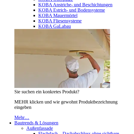
KOBA Anstriche- und Beschichtungen
KOBA Estrich- und Bodensysteme
KOBA Mauermörtel
KOBA Fliesensysteme
KOBA GaLabau
Sie suchen ein konkretes Produkt?
MEHR klicken und wie gewohnt Produktbezeichnung
eingeben
Mehr…
Bautrends & Lösungen
Außenfassade
Flachdach – Dachabschluss ohne sichtbare