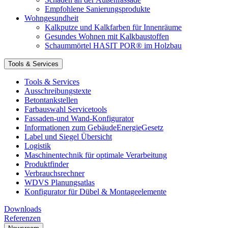
Empfohlene Sanierungsprodukte
Wohngesundheit
Kalkputze und Kalkfarben für Innenräume
Gesundes Wohnen mit Kalkbaustoffen
Schaummörtel HASIT POR® im Holzbau
Tools & Services
Tools & Services
Ausschreibungstexte
Betontankstellen
Farbauswahl Servicetools
Fassaden-und Wand-Konfigurator
Informationen zum GebäudeEnergieGesetz
Label und Siegel Übersicht
Logistik
Maschinentechnik für optimale Verarbeitung
Produktfinder
Verbrauchsrechner
WDVS Planungsatlas
Konfigurator für Dübel & Montageelemente
Downloads
Referenzen