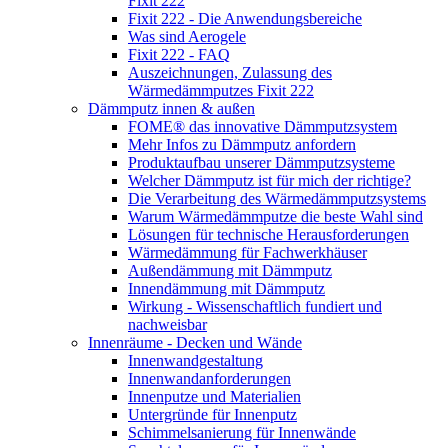
Fixit 222
Fixit 222 - Die Anwendungsbereiche
Was sind Aerogele
Fixit 222 - FAQ
Auszeichnungen, Zulassung des
Wärmedämmputzes Fixit 222
Dämmputz innen & außen
FOME® das innovative Dämmputzsystem
Mehr Infos zu Dämmputz anfordern
Produktaufbau unserer Dämmputzsysteme
Welcher Dämmputz ist für mich der richtige?
Die Verarbeitung des Wärmedämmputzsystems
Warum Wärmedämmputze die beste Wahl sind
Lösungen für technische Herausforderungen
Wärmedämmung für Fachwerkhäuser
Außendämmung mit Dämmputz
Innendämmung mit Dämmputz
Wirkung - Wissenschaftlich fundiert und
nachweisbar
Innenräume - Decken und Wände
Innenwandgestaltung
Innenwandanforderungen
Innenputze und Materialien
Untergründe für Innenputz
Schimmelsanierung für Innenwände