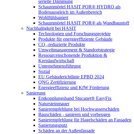
serielle Dämmung
Schaummörtel HASIT POR® HYDRO als
Bodenausgleich im Außenbereich
Wohlfühlsaniert
Schaummörtel HASIT POR® als Wandbaustoff
Nachhaltigkeit bei HASIT
Technologien und Forschungsprojekte
Produkte für energieeffiziente Gebäude
CO₂-reduzierte Produkte
Umweltmanagement & Standortstrategie
Ressourcenschonende Produktion &
Kreislaufwirtschaft
Unternehmensführung
Sozial
EU Gebäuderichtlinie EPBD 2024
QNG Zertifizierung
Energieeffizienz und KfW Förderung
Sanierung
Entkopplungsband Stucanet® EasyFix
Natursteinmauer
Sanierempfehlung bei Hochwasserschäden
Bauschäden - sanieren und vorbeugen
Sanierempfehlung für Hagelschäden an Fassaden
Sanierungsputz
Schäden an der Außenfassade