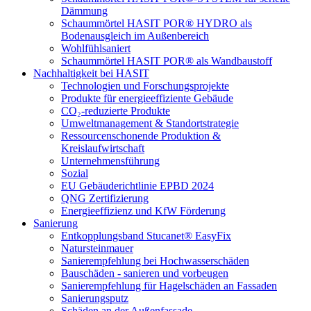
Dämmung
Schaummörtel HASIT POR® HYDRO als
Bodenausgleich im Außenbereich
Wohlfühlsaniert
Schaummörtel HASIT POR® als Wandbaustoff
Nachhaltigkeit bei HASIT
Technologien und Forschungsprojekte
Produkte für energieeffiziente Gebäude
CO₂-reduzierte Produkte
Umweltmanagement & Standortstrategie
Ressourcenschonende Produktion &
Kreislaufwirtschaft
Unternehmensführung
Sozial
EU Gebäuderichtlinie EPBD 2024
QNG Zertifizierung
Energieeffizienz und KfW Förderung
Sanierung
Entkopplungsband Stucanet® EasyFix
Natursteinmauer
Sanierempfehlung bei Hochwasserschäden
Bauschäden - sanieren und vorbeugen
Sanierempfehlung für Hagelschäden an Fassaden
Sanierungsputz
Schäden an der Außenfassade