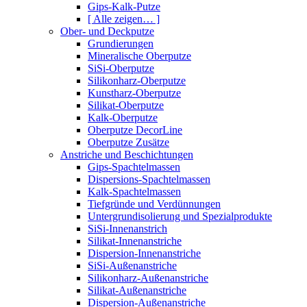
Gips-Kalk-Putze
[ Alle zeigen… ]
Ober- und Deckputze
Grundierungen
Mineralische Oberputze
SiSi-Oberputze
Silikonharz-Oberputze
Kunstharz-Oberputze
Silikat-Oberputze
Kalk-Oberputze
Oberputze DecorLine
Oberputze Zusätze
Anstriche und Beschichtungen
Gips-Spachtelmassen
Dispersions-Spachtelmassen
Kalk-Spachtelmassen
Tiefgründe und Verdünnungen
Untergrundisolierung und Spezialprodukte
SiSi-Innenanstrich
Silikat-Innenanstriche
Dispersion-Innenanstriche
SiSi-Außenanstriche
Silikonharz-Außenanstriche
Silikat-Außenanstriche
Dispersion-Außenanstriche