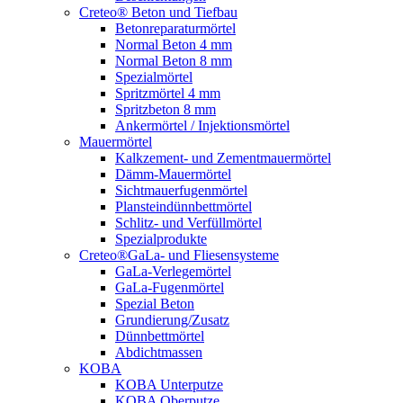
Creteo® Beton und Tiefbau
Betonreparaturmörtel
Normal Beton 4 mm
Normal Beton 8 mm
Spezialmörtel
Spritzmörtel 4 mm
Spritzbeton 8 mm
Ankermörtel / Injektionsmörtel
Mauermörtel
Kalkzement- und Zementmauermörtel
Dämm-Mauermörtel
Sichtmauerfugenmörtel
Plansteindünnbettmörtel
Schlitz- und Verfüllmörtel
Spezialprodukte
Creteo®GaLa- und Fliesensysteme
GaLa-Verlegemörtel
GaLa-Fugenmörtel
Spezial Beton
Grundierung/Zusatz
Dünnbettmörtel
Abdichtmassen
KOBA
KOBA Unterputze
KOBA Oberputze