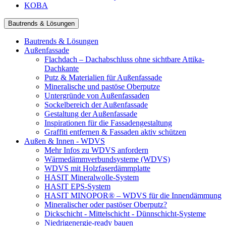
KOBA
Bautrends & Lösungen
Bautrends & Lösungen
Außenfassade
Flachdach – Dachabschluss ohne sichtbare Attika-
Dachkante
Putz & Materialien für Außenfassade
Mineralische und pastöse Oberputze
Untergründe von Außenfassaden
Sockelbereich der Außenfassade
Gestaltung der Außenfassade
Inspirationen für die Fassadengestaltung
Graffiti entfernen & Fassaden aktiv schützen
Außen & Innen - WDVS
Mehr Infos zu WDVS anfordern
Wärmedämmverbundsysteme (WDVS)
WDVS mit Holzfaserdämmplatte
HASIT Mineralwolle-System
HASIT EPS-System
HASIT MINOPOR® – WDVS für die Innendämmung
Mineralischer oder pastöser Oberputz?
Dickschicht - Mittelschicht - Dünnschicht-Systeme
Niedrigenergie-ready bauen