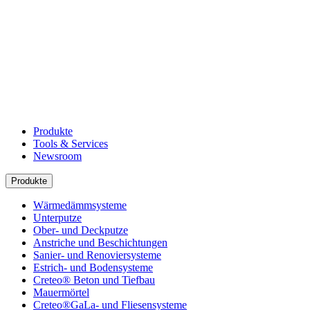
Produkte
Tools & Services
Newsroom
Produkte
Wärmedämmsysteme
Unterputze
Ober- und Deckputze
Anstriche und Beschichtungen
Sanier- und Renoviersysteme
Estrich- und Bodensysteme
Creteo® Beton und Tiefbau
Mauermörtel
Creteo®GaLa- und Fliesensysteme