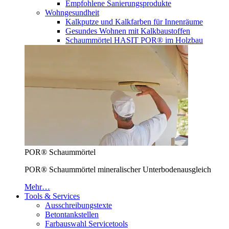
Empfohlene Sanierungsprodukte
Wohngesundheit
Kalkputze und Kalkfarben für Innenräume
Gesundes Wohnen mit Kalkbaustoffen
Schaummörtel HASIT POR® im Holzbau
POR® Schaummörtel
POR® Schaummörtel mineralischer Unterbodenausgleich
Mehr…
Tools & Services
Ausschreibungstexte
Betontankstellen
Farbauswahl Servicetools