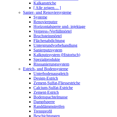
Kalkanstriche
[ Alle zeigen… ]
Sanier- und Renoviersysteme
Systeme
Renovierputze
Horizontalsperre und- injektage
Verpress-/Verfüllmörtel
Bruchsteinmörtel
Flächenabdichtung
Untergrundvorbehandlung
Sanierputzsystem
Kalkputzsystem (Historisch)
Spezialprodukte
Risssanierungssystem
Estrich- und Bodensysteme
Unterbodenausgleich
Design-Estrich
Zement-Sulfat-Fliessestriche
Calcium-Sulfat-Estriche
Zement-Estrich
Bodenspachtelmasse
Dampfsperre
Randdämmstreifen
Trennprofil
Beschichtungen