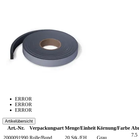
ERROR
ERROR
ERROR
Artikelübersicht
Art.-Nr.
Verpackungsart
Menge/Einheit
Körnung/Farbe
Ab
7.5
2000091990
Rolle/Bund
20 Stk./EH
Grau