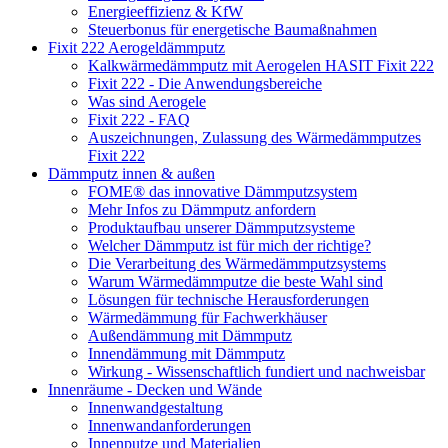
Energieeffizienz & KfW
Steuerbonus für energetische Baumaßnahmen
Fixit 222 Aerogeldämmputz
Kalkwärmedämmputz mit Aerogelen HASIT Fixit 222
Fixit 222 - Die Anwendungsbereiche
Was sind Aerogele
Fixit 222 - FAQ
Auszeichnungen, Zulassung des Wärmedämmputzes
Fixit 222
Dämmputz innen & außen
FOME® das innovative Dämmputzsystem
Mehr Infos zu Dämmputz anfordern
Produktaufbau unserer Dämmputzsysteme
Welcher Dämmputz ist für mich der richtige?
Die Verarbeitung des Wärmedämmputzsystems
Warum Wärmedämmputze die beste Wahl sind
Lösungen für technische Herausforderungen
Wärmedämmung für Fachwerkhäuser
Außendämmung mit Dämmputz
Innendämmung mit Dämmputz
Wirkung - Wissenschaftlich fundiert und nachweisbar
Innenräume - Decken und Wände
Innenwandgestaltung
Innenwandanforderungen
Innenputze und Materialien