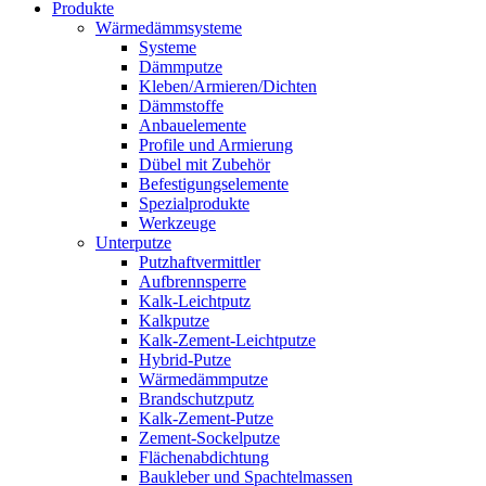
Produkte
Wärmedämmsysteme
Systeme
Dämmputze
Kleben/Armieren/Dichten
Dämmstoffe
Anbauelemente
Profile und Armierung
Dübel mit Zubehör
Befestigungselemente
Spezialprodukte
Werkzeuge
Unterputze
Putzhaftvermittler
Aufbrennsperre
Kalk-Leichtputz
Kalkputze
Kalk-Zement-Leichtputze
Hybrid-Putze
Wärmedämmputze
Brandschutzputz
Kalk-Zement-Putze
Zement-Sockelputze
Flächenabdichtung
Baukleber und Spachtelmassen