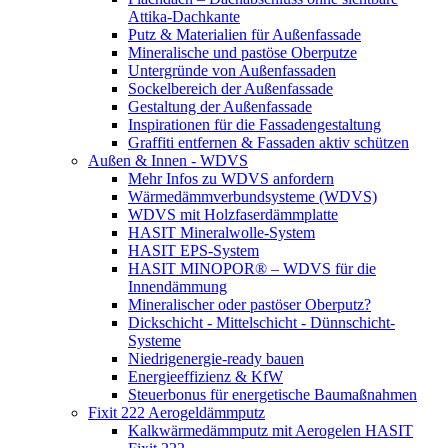
Attika-Dachkante
Putz & Materialien für Außenfassade
Mineralische und pastöse Oberputze
Untergründe von Außenfassaden
Sockelbereich der Außenfassade
Gestaltung der Außenfassade
Inspirationen für die Fassadengestaltung
Graffiti entfernen & Fassaden aktiv schützen
Außen & Innen - WDVS
Mehr Infos zu WDVS anfordern
Wärmedämmverbundsysteme (WDVS)
WDVS mit Holzfaserdämmplatte
HASIT Mineralwolle-System
HASIT EPS-System
HASIT MINOPOR® – WDVS für die
Innendämmung
Mineralischer oder pastöser Oberputz?
Dickschicht - Mittelschicht - Dünnschicht-
Systeme
Niedrigenergie-ready bauen
Energieeffizienz & KfW
Steuerbonus für energetische Baumaßnahmen
Fixit 222 Aerogeldämmputz
Kalkwärmedämmputz mit Aerogelen HASIT