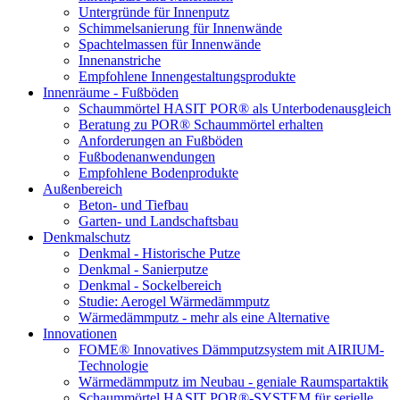
Untergründe für Innenputz
Schimmelsanierung für Innenwände
Spachtelmassen für Innenwände
Innenanstriche
Empfohlene Innengestaltungsprodukte
Innenräume - Fußböden
Schaummörtel HASIT POR® als Unterbodenausgleich
Beratung zu POR® Schaummörtel erhalten
Anforderungen an Fußböden
Fußbodenanwendungen
Empfohlene Bodenprodukte
Außenbereich
Beton- und Tiefbau
Garten- und Landschaftsbau
Denkmalschutz
Denkmal - Historische Putze
Denkmal - Sanierputze
Denkmal - Sockelbereich
Studie: Aerogel Wärmedämmputz
Wärmedämmputz - mehr als eine Alternative
Innovationen
FOME® Innovatives Dämmputzsystem mit AIRIUM-
Technologie
Wärmedämmputz im Neubau - geniale Raumspartaktik
Schaummörtel HASIT POR®-SYSTEM für serielle