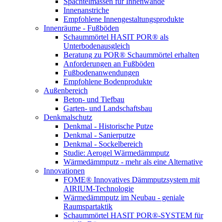
Spachtelmassen für Innenwände
Innenanstriche
Empfohlene Innengestaltungsprodukte
Innenräume - Fußböden
Schaummörtel HASIT POR® als
Unterbodenausgleich
Beratung zu POR® Schaummörtel erhalten
Anforderungen an Fußböden
Fußbodenanwendungen
Empfohlene Bodenprodukte
Außenbereich
Beton- und Tiefbau
Garten- und Landschaftsbau
Denkmalschutz
Denkmal - Historische Putze
Denkmal - Sanierputze
Denkmal - Sockelbereich
Studie: Aerogel Wärmedämmputz
Wärmedämmputz - mehr als eine Alternative
Innovationen
FOME® Innovatives Dämmputzsystem mit
AIRIUM-Technologie
Wärmedämmputz im Neubau - geniale
Raumspartaktik
Schaummörtel HASIT POR®-SYSTEM für