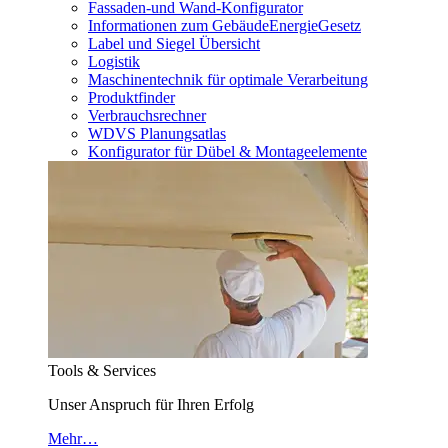
Fassaden-und Wand-Konfigurator
Informationen zum GebäudeEnergieGesetz
Label und Siegel Übersicht
Logistik
Maschinentechnik für optimale Verarbeitung
Produktfinder
Verbrauchsrechner
WDVS Planungsatlas
Konfigurator für Dübel & Montageelemente
Tools & Services
Unser Anspruch für Ihren Erfolg
Mehr…