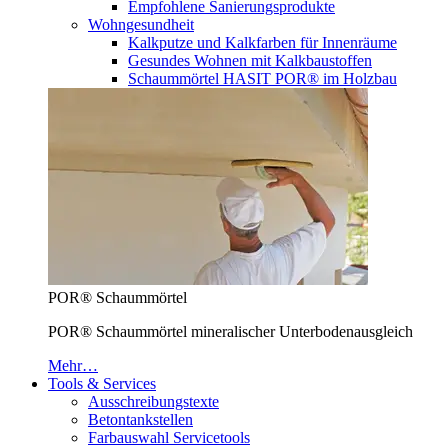
Empfohlene Sanierungsprodukte
Wohngesundheit
Kalkputze und Kalkfarben für Innenräume
Gesundes Wohnen mit Kalkbaustoffen
Schaummörtel HASIT POR® im Holzbau
POR® Schaummörtel
POR® Schaummörtel mineralischer Unterbodenausgleich
Mehr…
Tools & Services
Ausschreibungstexte
Betontankstellen
Farbauswahl Servicetools