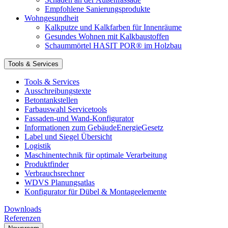
Empfohlene Sanierungsprodukte
Wohngesundheit
Kalkputze und Kalkfarben für Innenräume
Gesundes Wohnen mit Kalkbaustoffen
Schaummörtel HASIT POR® im Holzbau
Tools & Services
Tools & Services
Ausschreibungstexte
Betontankstellen
Farbauswahl Servicetools
Fassaden-und Wand-Konfigurator
Informationen zum GebäudeEnergieGesetz
Label und Siegel Übersicht
Logistik
Maschinentechnik für optimale Verarbeitung
Produktfinder
Verbrauchsrechner
WDVS Planungsatlas
Konfigurator für Dübel & Montageelemente
Downloads
Referenzen