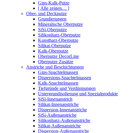
Gips-Kalk-Putze
[ Alle zeigen… ]
Ober- und Deckputze
Grundierungen
Mineralische Oberputze
SiSi-Oberputze
Silikonharz-Oberputze
Kunstharz-Oberputze
Silikat-Oberputze
Kalk-Oberputze
Oberputze DecorLine
Oberputze Zusätze
Anstriche und Beschichtungen
Gips-Spachtelmassen
Dispersions-Spachtelmassen
Kalk-Spachtelmassen
Tiefgründe und Verdünnungen
Untergrundisolierung und Spezialprodukte
SiSi-Innenanstrich
Silikat-Innenanstriche
Dispersion-Innenanstriche
SiSi-Außenanstriche
Silikonharz-Außenanstriche
Silikat-Außenanstriche
Dispersion-Außenanstriche