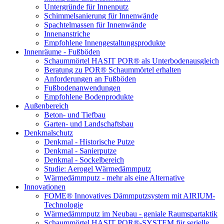
Untergründe für Innenputz
Schimmelsanierung für Innenwände
Spachtelmassen für Innenwände
Innenanstriche
Empfohlene Innengestaltungsprodukte
Innenräume - Fußböden
Schaummörtel HASIT POR® als Unterbodenausgleich
Beratung zu POR® Schaummörtel erhalten
Anforderungen an Fußböden
Fußbodenanwendungen
Empfohlene Bodenprodukte
Außenbereich
Beton- und Tiefbau
Garten- und Landschaftsbau
Denkmalschutz
Denkmal - Historische Putze
Denkmal - Sanierputze
Denkmal - Sockelbereich
Studie: Aerogel Wärmedämmputz
Wärmedämmputz - mehr als eine Alternative
Innovationen
FOME® Innovatives Dämmputzsystem mit AIRIUM-
Technologie
Wärmedämmputz im Neubau - geniale Raumspartaktik
Schaummörtel HASIT POR®-SYSTEM für serielle