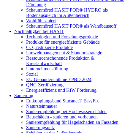
Dämmung
Schaummörtel HASIT POR® HYDRO als
Bodenausgleich im Außenbereich
Wohlfühlsaniert
Schaummörtel HASIT POR® als Wandbaustoff
Nachhaltigkeit bei HASIT
Technologien und Forschungsprojekte
Produkte für energieeffiziente Gebäude
CO₂-reduzierte Produkte
Umweltmanagement & Standortstrategie
Ressourcenschonende Produktion &
Kreislaufwirtschaft
Unternehmensführung
Sozial
EU Gebäuderichtlinie EPBD 2024
QNG Zertifizierung
Energieeffizienz und KfW Förderung
Sanierung
Entkopplungsband Stucanet® EasyFix
Natursteinmauer
Sanierempfehlung bei Hochwasserschäden
Bauschäden - sanieren und vorbeugen
Sanierempfehlung für Hagelschäden an Fassaden
Sanierungsputz
Schäden an der Außenfassade