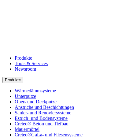
Produkte
Tools & Services
Newsroom
Produkte
Wärmedämmsysteme
Unterputze
Ober- und Deckputze
Anstriche und Beschichtungen
Sanier- und Renoviersysteme
Estrich- und Bodensysteme
Creteo® Beton und Tiefbau
Mauermörtel
Creteo®GaLa- und Fliesensysteme