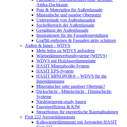
Attika-Dachkante
Putz & Materialien für Außenfassade
Mineralische und pastöse Oberputze
Untergründe von Außenfassaden
Sockelbereich der Außenfassade
Gestaltung der Außenfassade
Inspirationen für die Fassadengestaltung
Graffiti entfernen & Fassaden aktiv schützen
Außen & Innen - WDVS
Mehr Infos zu WDVS anfordern
Wärmedämmverbundsysteme (WDVS)
WDVS mit Holzfaserdämmplatte
HASIT Mineralwolle-System
HASIT EPS-System
HASIT MINOPOR® – WDVS für die
Innendämmung
Mineralischer oder pastöser Oberputz?
Dickschicht - Mittelschicht - Dünnschicht-
Systeme
Niedrigenergie-ready bauen
Energieeffizienz & KfW
Steuerbonus für energetische Baumaßnahmen
Fixit 222 Aerogeldämmputz
Kalkwärmedämmputz mit Aerogelen HASIT