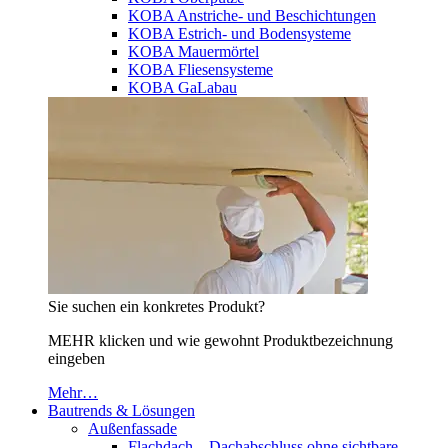
KOBA Anstriche- und Beschichtungen
KOBA Estrich- und Bodensysteme
KOBA Mauermörtel
KOBA Fliesensysteme
KOBA GaLabau
Sie suchen ein konkretes Produkt?
MEHR klicken und wie gewohnt Produktbezeichnung
eingeben
Mehr…
Bautrends & Lösungen
Außenfassade
Flachdach – Dachabschluss ohne sichtbare