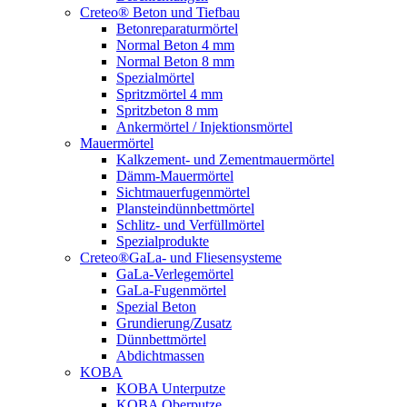
Creteo® Beton und Tiefbau
Betonreparaturmörtel
Normal Beton 4 mm
Normal Beton 8 mm
Spezialmörtel
Spritzmörtel 4 mm
Spritzbeton 8 mm
Ankermörtel / Injektionsmörtel
Mauermörtel
Kalkzement- und Zementmauermörtel
Dämm-Mauermörtel
Sichtmauerfugenmörtel
Plansteindünnbettmörtel
Schlitz- und Verfüllmörtel
Spezialprodukte
Creteo®GaLa- und Fliesensysteme
GaLa-Verlegemörtel
GaLa-Fugenmörtel
Spezial Beton
Grundierung/Zusatz
Dünnbettmörtel
Abdichtmassen
KOBA
KOBA Unterputze
KOBA Oberputze