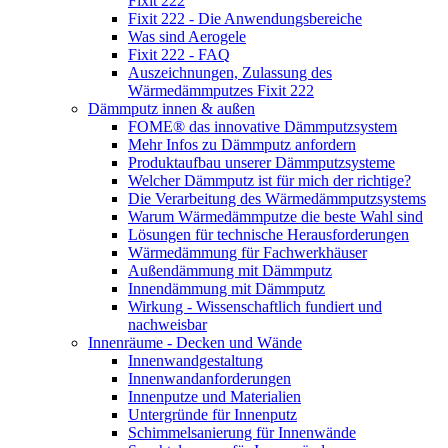
Fixit 222
Fixit 222 - Die Anwendungsbereiche
Was sind Aerogele
Fixit 222 - FAQ
Auszeichnungen, Zulassung des
Wärmedämmputzes Fixit 222
Dämmputz innen & außen
FOME® das innovative Dämmputzsystem
Mehr Infos zu Dämmputz anfordern
Produktaufbau unserer Dämmputzsysteme
Welcher Dämmputz ist für mich der richtige?
Die Verarbeitung des Wärmedämmputzsystems
Warum Wärmedämmputze die beste Wahl sind
Lösungen für technische Herausforderungen
Wärmedämmung für Fachwerkhäuser
Außendämmung mit Dämmputz
Innendämmung mit Dämmputz
Wirkung - Wissenschaftlich fundiert und
nachweisbar
Innenräume - Decken und Wände
Innenwandgestaltung
Innenwandanforderungen
Innenputze und Materialien
Untergründe für Innenputz
Schimmelsanierung für Innenwände