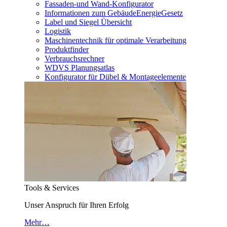
Fassaden-und Wand-Konfigurator
Informationen zum GebäudeEnergieGesetz
Label und Siegel Übersicht
Logistik
Maschinentechnik für optimale Verarbeitung
Produktfinder
Verbrauchsrechner
WDVS Planungsatlas
Konfigurator für Dübel & Montageelemente
Tools & Services
Unser Anspruch für Ihren Erfolg
Mehr…