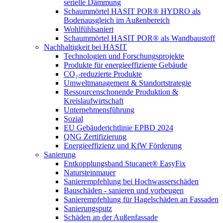
serielle Dämmung
Schaummörtel HASIT POR® HYDRO als
Bodenausgleich im Außenbereich
Wohlfühlsaniert
Schaummörtel HASIT POR® als Wandbaustoff
Nachhaltigkeit bei HASIT
Technologien und Forschungsprojekte
Produkte für energieeffiziente Gebäude
CO₂-reduzierte Produkte
Umweltmanagement & Standortstrategie
Ressourcenschonende Produktion &
Kreislaufwirtschaft
Unternehmensführung
Sozial
EU Gebäuderichtlinie EPBD 2024
QNG Zertifizierung
Energieeffizienz und KfW Förderung
Sanierung
Entkopplungsband Stucanet® EasyFix
Natursteinmauer
Sanierempfehlung bei Hochwasserschäden
Bauschäden - sanieren und vorbeugen
Sanierempfehlung für Hagelschäden an Fassaden
Sanierungsputz
Schäden an der Außenfassade