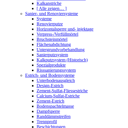
Kalkanstriche
[ Alle zeigen… ]
Sanier- und Renoviersysteme
Systeme
Renovierputze
Horizontalsperre und- injektage
Verpress-/Verfüllmörtel
Bruchsteinmörtel
Flächenabdichtung
Untergrundvorbehandlung
Sanierputzsystem
Kalkputzsystem (Historisch)
Spezialprodukte
Risssanierungssystem
Estrich- und Bodensysteme
Unterbodenausgleich
Design-Estrich
Zement-Sulfat-Fliessestriche
Calcium-Sulfat-Estriche
Zement-Estrich
Bodenspachtelmasse
Dampfsperre
Randdämmstreifen
Trennprofil
Beschichtungen