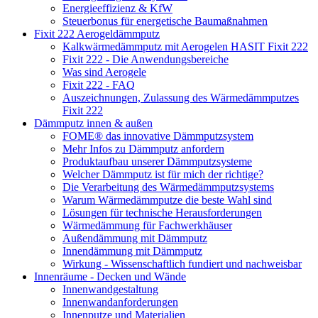
Energieeffizienz & KfW
Steuerbonus für energetische Baumaßnahmen
Fixit 222 Aerogeldämmputz
Kalkwärmedämmputz mit Aerogelen HASIT Fixit 222
Fixit 222 - Die Anwendungsbereiche
Was sind Aerogele
Fixit 222 - FAQ
Auszeichnungen, Zulassung des Wärmedämmputzes
Fixit 222
Dämmputz innen & außen
FOME® das innovative Dämmputzsystem
Mehr Infos zu Dämmputz anfordern
Produktaufbau unserer Dämmputzsysteme
Welcher Dämmputz ist für mich der richtige?
Die Verarbeitung des Wärmedämmputzsystems
Warum Wärmedämmputze die beste Wahl sind
Lösungen für technische Herausforderungen
Wärmedämmung für Fachwerkhäuser
Außendämmung mit Dämmputz
Innendämmung mit Dämmputz
Wirkung - Wissenschaftlich fundiert und nachweisbar
Innenräume - Decken und Wände
Innenwandgestaltung
Innenwandanforderungen
Innenputze und Materialien