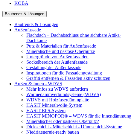
KOBA
Bautrends & Lösungen
Bautrends & Lösungen
Außenfassade
Flachdach – Dachabschluss ohne sichtbare Attika-
Dachkante
Putz & Materialien für Außenfassade
Mineralische und pastöse Oberputze
Untergründe von Außenfassaden
Sockelbereich der Außenfassade
Gestaltung der Außenfassade
Inspirationen für die Fassadengestaltung
Graffiti entfernen & Fassaden aktiv schützen
Außen & Innen - WDVS
Mehr Infos zu WDVS anfordern
Wärmedämmverbundsysteme (WDVS)
WDVS mit Holzfaserdämmplatte
HASIT Mineralwolle-System
HASIT EPS-System
HASIT MINOPOR® – WDVS für die Innendämmung
Mineralischer oder pastöser Oberputz?
Dickschicht - Mittelschicht - Dünnschicht-Systeme
Niedrigenergie-ready bauen