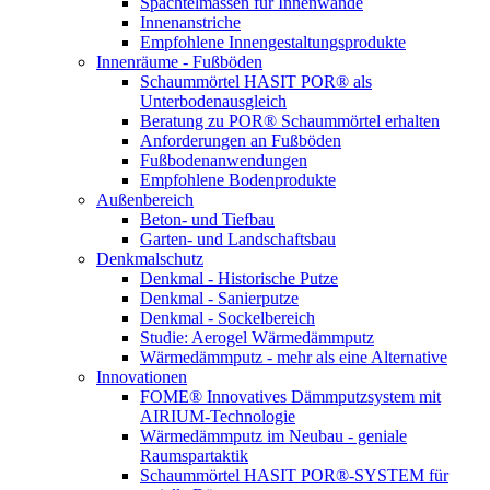
Spachtelmassen für Innenwände
Innenanstriche
Empfohlene Innengestaltungsprodukte
Innenräume - Fußböden
Schaummörtel HASIT POR® als
Unterbodenausgleich
Beratung zu POR® Schaummörtel erhalten
Anforderungen an Fußböden
Fußbodenanwendungen
Empfohlene Bodenprodukte
Außenbereich
Beton- und Tiefbau
Garten- und Landschaftsbau
Denkmalschutz
Denkmal - Historische Putze
Denkmal - Sanierputze
Denkmal - Sockelbereich
Studie: Aerogel Wärmedämmputz
Wärmedämmputz - mehr als eine Alternative
Innovationen
FOME® Innovatives Dämmputzsystem mit
AIRIUM-Technologie
Wärmedämmputz im Neubau - geniale
Raumspartaktik
Schaummörtel HASIT POR®-SYSTEM für