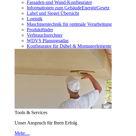
Fassaden-und Wand-Konfigurator
Informationen zum GebäudeEnergieGesetz
Label und Siegel Übersicht
Logistik
Maschinentechnik für optimale Verarbeitung
Produktfinder
Verbrauchsrechner
WDVS Planungsatlas
Konfigurator für Dübel & Montageelemente
Tools & Services
Unser Anspruch für Ihren Erfolg
Mehr…