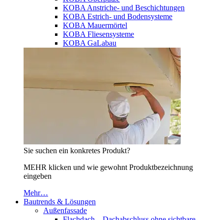
KOBA Anstriche- und Beschichtungen
KOBA Estrich- und Bodensysteme
KOBA Mauermörtel
KOBA Fliesensysteme
KOBA GaLabau
Sie suchen ein konkretes Produkt?
MEHR klicken und wie gewohnt Produktbezeichnung
eingeben
Mehr…
Bautrends & Lösungen
Außenfassade
Flachdach – Dachabschluss ohne sichtbare