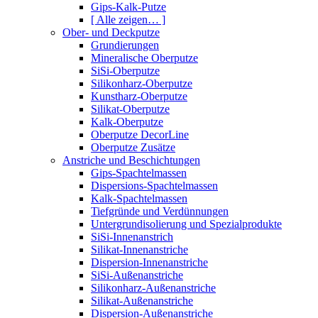
Gips-Kalk-Putze
[ Alle zeigen… ]
Ober- und Deckputze
Grundierungen
Mineralische Oberputze
SiSi-Oberputze
Silikonharz-Oberputze
Kunstharz-Oberputze
Silikat-Oberputze
Kalk-Oberputze
Oberputze DecorLine
Oberputze Zusätze
Anstriche und Beschichtungen
Gips-Spachtelmassen
Dispersions-Spachtelmassen
Kalk-Spachtelmassen
Tiefgründe und Verdünnungen
Untergrundisolierung und Spezialprodukte
SiSi-Innenanstrich
Silikat-Innenanstriche
Dispersion-Innenanstriche
SiSi-Außenanstriche
Silikonharz-Außenanstriche
Silikat-Außenanstriche
Dispersion-Außenanstriche