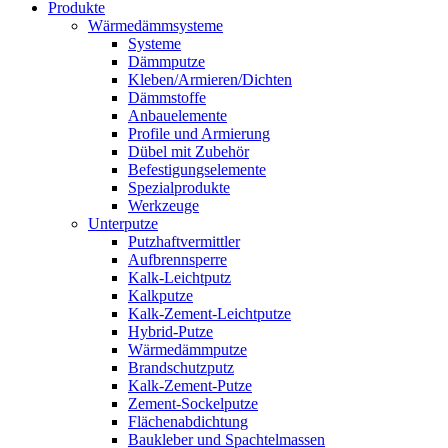
Produkte
Wärmedämmsysteme
Systeme
Dämmputze
Kleben/Armieren/Dichten
Dämmstoffe
Anbauelemente
Profile und Armierung
Dübel mit Zubehör
Befestigungselemente
Spezialprodukte
Werkzeuge
Unterputze
Putzhaftvermittler
Aufbrennsperre
Kalk-Leichtputz
Kalkputze
Kalk-Zement-Leichtputze
Hybrid-Putze
Wärmedämmputze
Brandschutzputz
Kalk-Zement-Putze
Zement-Sockelputze
Flächenabdichtung
Baukleber und Spachtelmassen