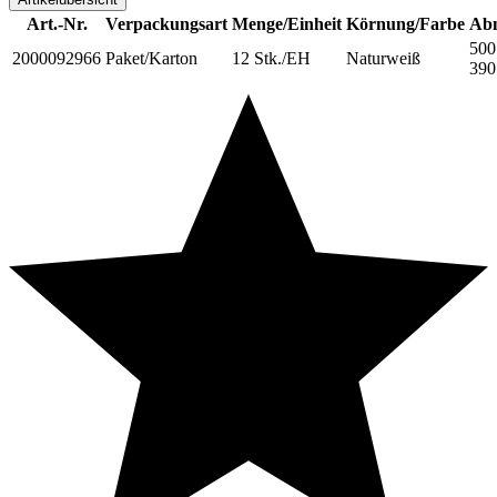
Art.-Nr.
Verpackungsart
Menge/Einheit
Körnung/Farbe
Ab
500
2000092966
Paket/Karton
12 Stk./EH
Naturweiß
39