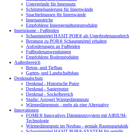
Untergründe für Innenputz
Schimmelsanierung für Innenwände
Spachtelmassen für Innenwände
Innenanstriche
Empfohlene Innengestaltungsprodukte
Innenräume - Fußböden
Schaummörtel HASIT POR® als Unterbodenausgleich
Beratung zu POR® Schaummörtel erhalten
Anforderungen an Fußböden
Fußbodenanwendungen
Empfohlene Bodenprodukte
Außenbereich
Beton- und Tiefbau
Garten- und Landschaftsbau
Denkmalschutz
Denkmal - Historische Putze
Denkmal - Sanierputze
Denkmal - Sockelbereich
Studie: Aerogel Wärmedämmputz
Wärmedämmputz - mehr als eine Alternative
Innovationen
FOME® Innovatives Dämmputzsystem mit AIRIUM-
Technologie
Wärmedämmputz im Neubau - geniale Raumspartaktik
Schaummörtel HASIT POR®-SYSTEM für serielle