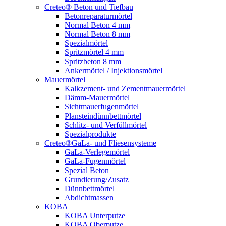
Creteo® Beton und Tiefbau
Betonreparaturmörtel
Normal Beton 4 mm
Normal Beton 8 mm
Spezialmörtel
Spritzmörtel 4 mm
Spritzbeton 8 mm
Ankermörtel / Injektionsmörtel
Mauermörtel
Kalkzement- und Zementmauermörtel
Dämm-Mauermörtel
Sichtmauerfugenmörtel
Plansteindünnbettmörtel
Schlitz- und Verfüllmörtel
Spezialprodukte
Creteo®GaLa- und Fliesensysteme
GaLa-Verlegemörtel
GaLa-Fugenmörtel
Spezial Beton
Grundierung/Zusatz
Dünnbettmörtel
Abdichtmassen
KOBA
KOBA Unterputze
KOBA Oberputze