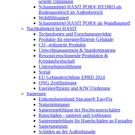
serielle Dämmung
Schaummörtel HASIT POR® HYDRO als
Bodenausgleich im Außenbereich
Wohlfühlsaniert
Schaummörtel HASIT POR® als Wandbaustoff
Nachhaltigkeit bei HASIT
Technologien und Forschungsprojekte
Produkte für energieeffiziente Gebäude
CO₂-reduzierte Produkte
Umweltmanagement & Standortstrategie
Ressourcenschonende Produktion &
Kreislaufwirtschaft
Unternehmensführung
Sozial
EU Gebäuderichtlinie EPBD 2024
QNG Zertifizierung
Energieeffizienz und KfW Förderung
Sanierung
Entkopplungsband Stucanet® EasyFix
Natursteinmauer
Sanierempfehlung bei Hochwasserschäden
Bauschäden - sanieren und vorbeugen
Sanierempfehlung für Hagelschäden an Fassaden
Sanierungsputz
Schäden an der Außenfassade