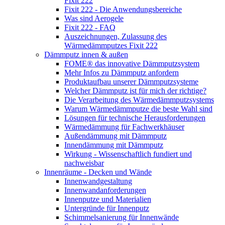
Fixit 222
Fixit 222 - Die Anwendungsbereiche
Was sind Aerogele
Fixit 222 - FAQ
Auszeichnungen, Zulassung des
Wärmedämmputzes Fixit 222
Dämmputz innen & außen
FOME® das innovative Dämmputzsystem
Mehr Infos zu Dämmputz anfordern
Produktaufbau unserer Dämmputzsysteme
Welcher Dämmputz ist für mich der richtige?
Die Verarbeitung des Wärmedämmputzsystems
Warum Wärmedämmputze die beste Wahl sind
Lösungen für technische Herausforderungen
Wärmedämmung für Fachwerkhäuser
Außendämmung mit Dämmputz
Innendämmung mit Dämmputz
Wirkung - Wissenschaftlich fundiert und
nachweisbar
Innenräume - Decken und Wände
Innenwandgestaltung
Innenwandanforderungen
Innenputze und Materialien
Untergründe für Innenputz
Schimmelsanierung für Innenwände