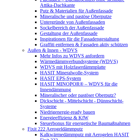
Attika-Dachkante
Putz & Materialien für Außenfassade
Mineralische und pastöse Oberputze
Untergründe von Außenfassaden
Sockelbereich der Außenfassade
Gestaltung der Außenfassade
Inspirationen für die Fassadengestaltung
Graffiti entfernen & Fassaden aktiv schützen
Außen & Innen - WDVS
Mehr Infos zu WDVS anfordern
Wärmedämmverbundsysteme (WDVS)
WDVS mit Holzfaserdämmplatte
HASIT Mineralwolle-System
HASIT EPS-System
HASIT MINOPOR® – WDVS für die
Innendämmung
Mineralischer oder pastöser Oberputz?
Dickschicht - Mittelschicht - Dünnschicht-
Systeme
Niedrigenergie-ready bauen
Energieeffizienz & KfW
Steuerbonus für energetische Baumaßnahmen
Fixit 222 Aerogeldämmputz
Kalkwärmedämmputz mit Aerogelen HASIT