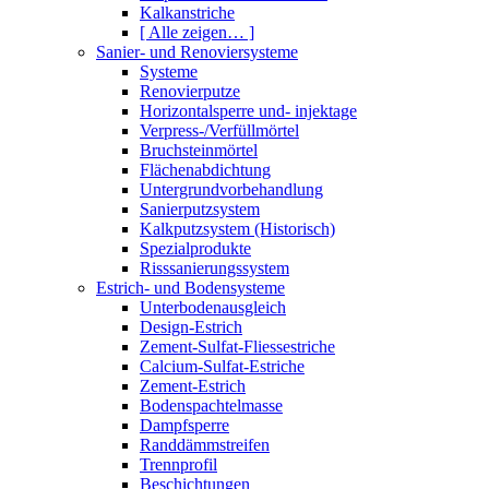
Kalkanstriche
[ Alle zeigen… ]
Sanier- und Renoviersysteme
Systeme
Renovierputze
Horizontalsperre und- injektage
Verpress-/Verfüllmörtel
Bruchsteinmörtel
Flächenabdichtung
Untergrundvorbehandlung
Sanierputzsystem
Kalkputzsystem (Historisch)
Spezialprodukte
Risssanierungssystem
Estrich- und Bodensysteme
Unterbodenausgleich
Design-Estrich
Zement-Sulfat-Fliessestriche
Calcium-Sulfat-Estriche
Zement-Estrich
Bodenspachtelmasse
Dampfsperre
Randdämmstreifen
Trennprofil
Beschichtungen