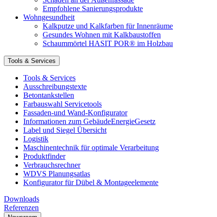
Empfohlene Sanierungsprodukte
Wohngesundheit
Kalkputze und Kalkfarben für Innenräume
Gesundes Wohnen mit Kalkbaustoffen
Schaummörtel HASIT POR® im Holzbau
Tools & Services
Tools & Services
Ausschreibungstexte
Betontankstellen
Farbauswahl Servicetools
Fassaden-und Wand-Konfigurator
Informationen zum GebäudeEnergieGesetz
Label und Siegel Übersicht
Logistik
Maschinentechnik für optimale Verarbeitung
Produktfinder
Verbrauchsrechner
WDVS Planungsatlas
Konfigurator für Dübel & Montageelemente
Downloads
Referenzen