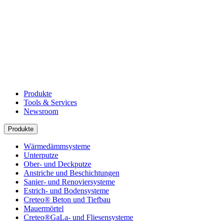
Produkte
Tools & Services
Newsroom
Produkte
Wärmedämmsysteme
Unterputze
Ober- und Deckputze
Anstriche und Beschichtungen
Sanier- und Renoviersysteme
Estrich- und Bodensysteme
Creteo® Beton und Tiefbau
Mauermörtel
Creteo®GaLa- und Fliesensysteme