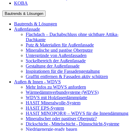
KOBA
Bautrends & Lösungen
Bautrends & Lösungen
Außenfassade
Flachdach – Dachabschluss ohne sichtbare Attika-
Dachkante
Putz & Materialien für Außenfassade
Mineralische und pastöse Oberputze
Untergründe von Außenfassaden
Sockelbereich der Außenfassade
Gestaltung der Außenfassade
Inspirationen für die Fassadengestaltung
Graffiti entfernen & Fassaden aktiv schützen
Außen & Innen - WDVS
Mehr Infos zu WDVS anfordern
Wärmedämmverbundsysteme (WDVS)
WDVS mit Holzfaserdämmplatte
HASIT Mineralwolle-System
HASIT EPS-System
HASIT MINOPOR® – WDVS für die Innendämmung
Mineralischer oder pastöser Oberputz?
Dickschicht - Mittelschicht - Dünnschicht-Systeme
Niedrigenergie-ready bauen