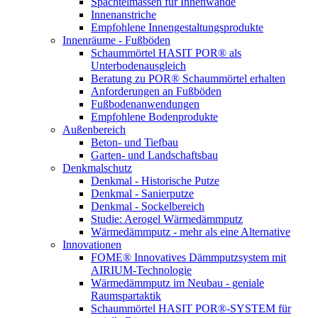
Spachtelmassen für Innenwände
Innenanstriche
Empfohlene Innengestaltungsprodukte
Innenräume - Fußböden
Schaummörtel HASIT POR® als
Unterbodenausgleich
Beratung zu POR® Schaummörtel erhalten
Anforderungen an Fußböden
Fußbodenanwendungen
Empfohlene Bodenprodukte
Außenbereich
Beton- und Tiefbau
Garten- und Landschaftsbau
Denkmalschutz
Denkmal - Historische Putze
Denkmal - Sanierputze
Denkmal - Sockelbereich
Studie: Aerogel Wärmedämmputz
Wärmedämmputz - mehr als eine Alternative
Innovationen
FOME® Innovatives Dämmputzsystem mit
AIRIUM-Technologie
Wärmedämmputz im Neubau - geniale
Raumspartaktik
Schaummörtel HASIT POR®-SYSTEM für