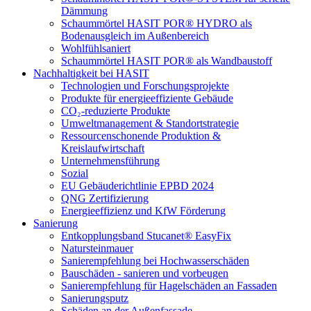
Dämmung
Schaummörtel HASIT POR® HYDRO als
Bodenausgleich im Außenbereich
Wohlfühlsaniert
Schaummörtel HASIT POR® als Wandbaustoff
Nachhaltigkeit bei HASIT
Technologien und Forschungsprojekte
Produkte für energieeffiziente Gebäude
CO₂-reduzierte Produkte
Umweltmanagement & Standortstrategie
Ressourcenschonende Produktion &
Kreislaufwirtschaft
Unternehmensführung
Sozial
EU Gebäuderichtlinie EPBD 2024
QNG Zertifizierung
Energieeffizienz und KfW Förderung
Sanierung
Entkopplungsband Stucanet® EasyFix
Natursteinmauer
Sanierempfehlung bei Hochwasserschäden
Bauschäden - sanieren und vorbeugen
Sanierempfehlung für Hagelschäden an Fassaden
Sanierungsputz
Schäden an der Außenfassade