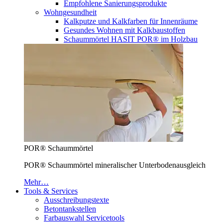
Empfohlene Sanierungsprodukte
Wohngesundheit
Kalkputze und Kalkfarben für Innenräume
Gesundes Wohnen mit Kalkbaustoffen
Schaummörtel HASIT POR® im Holzbau
POR® Schaummörtel
POR® Schaummörtel mineralischer Unterbodenausgleich
Mehr…
Tools & Services
Ausschreibungstexte
Betontankstellen
Farbauswahl Servicetools