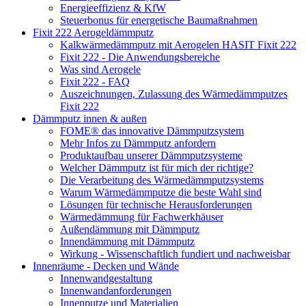
Energieeffizienz & KfW
Steuerbonus für energetische Baumaßnahmen
Fixit 222 Aerogeldämmputz
Kalkwärmedämmputz mit Aerogelen HASIT Fixit 222
Fixit 222 - Die Anwendungsbereiche
Was sind Aerogele
Fixit 222 - FAQ
Auszeichnungen, Zulassung des Wärmedämmputzes
Fixit 222
Dämmputz innen & außen
FOME® das innovative Dämmputzsystem
Mehr Infos zu Dämmputz anfordern
Produktaufbau unserer Dämmputzsysteme
Welcher Dämmputz ist für mich der richtige?
Die Verarbeitung des Wärmedämmputzsystems
Warum Wärmedämmputze die beste Wahl sind
Lösungen für technische Herausforderungen
Wärmedämmung für Fachwerkhäuser
Außendämmung mit Dämmputz
Innendämmung mit Dämmputz
Wirkung - Wissenschaftlich fundiert und nachweisbar
Innenräume - Decken und Wände
Innenwandgestaltung
Innenwandanforderungen
Innenputze und Materialien