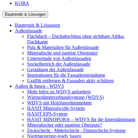
KOBA
Bautrends & Lösungen
Bautrends & Lösungen
Außenfassade
Flachdach – Dachabschluss ohne sichtbare Attika-
Dachkante
Putz & Materialien für Außenfassade
Mineralische und pastöse Oberputze
Untergründe von Außenfassaden
Sockelbereich der Außenfassade
Gestaltung der Außenfassade
Inspirationen für die Fassadengestaltung
Graffiti entfernen & Fassaden aktiv schützen
Außen & Innen - WDVS
Mehr Infos zu WDVS anfordern
Wärmedämmverbundsysteme (WDVS)
WDVS mit Holzfaserdämmplatte
HASIT Mineralwolle-System
HASIT EPS-System
HASIT MINOPOR® – WDVS für die Innendämmung
Mineralischer oder pastöser Oberputz?
Dickschicht - Mittelschicht - Dünnschicht-Systeme
Niedrigenergie-ready bauen