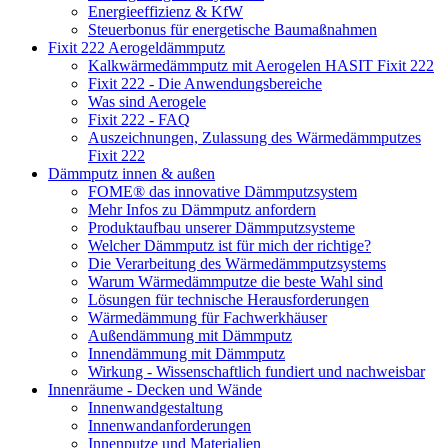
Energieeffizienz & KfW
Steuerbonus für energetische Baumaßnahmen
Fixit 222 Aerogeldämmputz
Kalkwärmedämmputz mit Aerogelen HASIT Fixit 222
Fixit 222 - Die Anwendungsbereiche
Was sind Aerogele
Fixit 222 - FAQ
Auszeichnungen, Zulassung des Wärmedämmputzes
Fixit 222
Dämmputz innen & außen
FOME® das innovative Dämmputzsystem
Mehr Infos zu Dämmputz anfordern
Produktaufbau unserer Dämmputzsysteme
Welcher Dämmputz ist für mich der richtige?
Die Verarbeitung des Wärmedämmputzsystems
Warum Wärmedämmputze die beste Wahl sind
Lösungen für technische Herausforderungen
Wärmedämmung für Fachwerkhäuser
Außendämmung mit Dämmputz
Innendämmung mit Dämmputz
Wirkung - Wissenschaftlich fundiert und nachweisbar
Innenräume - Decken und Wände
Innenwandgestaltung
Innenwandanforderungen
Innenputze und Materialien