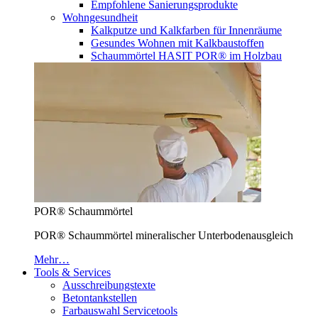
Empfohlene Sanierungsprodukte
Wohngesundheit
Kalkputze und Kalkfarben für Innenräume
Gesundes Wohnen mit Kalkbaustoffen
Schaummörtel HASIT POR® im Holzbau
POR® Schaummörtel
POR® Schaummörtel mineralischer Unterbodenausgleich
Mehr…
Tools & Services
Ausschreibungstexte
Betontankstellen
Farbauswahl Servicetools