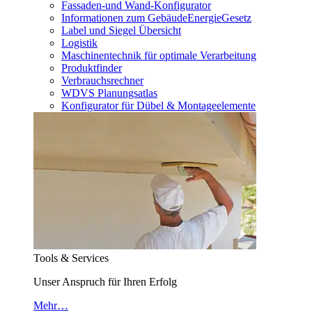
Fassaden-und Wand-Konfigurator
Informationen zum GebäudeEnergieGesetz
Label und Siegel Übersicht
Logistik
Maschinentechnik für optimale Verarbeitung
Produktfinder
Verbrauchsrechner
WDVS Planungsatlas
Konfigurator für Dübel & Montageelemente
Tools & Services
Unser Anspruch für Ihren Erfolg
Mehr…