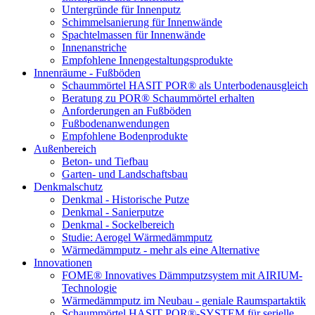
Untergründe für Innenputz
Schimmelsanierung für Innenwände
Spachtelmassen für Innenwände
Innenanstriche
Empfohlene Innengestaltungsprodukte
Innenräume - Fußböden
Schaummörtel HASIT POR® als Unterbodenausgleich
Beratung zu POR® Schaummörtel erhalten
Anforderungen an Fußböden
Fußbodenanwendungen
Empfohlene Bodenprodukte
Außenbereich
Beton- und Tiefbau
Garten- und Landschaftsbau
Denkmalschutz
Denkmal - Historische Putze
Denkmal - Sanierputze
Denkmal - Sockelbereich
Studie: Aerogel Wärmedämmputz
Wärmedämmputz - mehr als eine Alternative
Innovationen
FOME® Innovatives Dämmputzsystem mit AIRIUM-
Technologie
Wärmedämmputz im Neubau - geniale Raumspartaktik
Schaummörtel HASIT POR®-SYSTEM für serielle