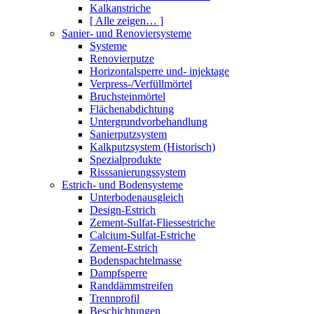
Kalkanstriche
[ Alle zeigen… ]
Sanier- und Renoviersysteme
Systeme
Renovierputze
Horizontalsperre und- injektage
Verpress-/Verfüllmörtel
Bruchsteinmörtel
Flächenabdichtung
Untergrundvorbehandlung
Sanierputzsystem
Kalkputzsystem (Historisch)
Spezialprodukte
Risssanierungssystem
Estrich- und Bodensysteme
Unterbodenausgleich
Design-Estrich
Zement-Sulfat-Fliessestriche
Calcium-Sulfat-Estriche
Zement-Estrich
Bodenspachtelmasse
Dampfsperre
Randdämmstreifen
Trennprofil
Beschichtungen