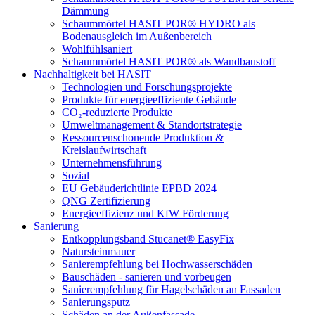
Dämmung
Schaummörtel HASIT POR® HYDRO als
Bodenausgleich im Außenbereich
Wohlfühlsaniert
Schaummörtel HASIT POR® als Wandbaustoff
Nachhaltigkeit bei HASIT
Technologien und Forschungsprojekte
Produkte für energieeffiziente Gebäude
CO₂-reduzierte Produkte
Umweltmanagement & Standortstrategie
Ressourcenschonende Produktion &
Kreislaufwirtschaft
Unternehmensführung
Sozial
EU Gebäuderichtlinie EPBD 2024
QNG Zertifizierung
Energieeffizienz und KfW Förderung
Sanierung
Entkopplungsband Stucanet® EasyFix
Natursteinmauer
Sanierempfehlung bei Hochwasserschäden
Bauschäden - sanieren und vorbeugen
Sanierempfehlung für Hagelschäden an Fassaden
Sanierungsputz
Schäden an der Außenfassade