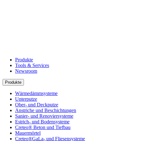
Produkte
Tools & Services
Newsroom
Produkte
Wärmedämmsysteme
Unterputze
Ober- und Deckputze
Anstriche und Beschichtungen
Sanier- und Renoviersysteme
Estrich- und Bodensysteme
Creteo® Beton und Tiefbau
Mauermörtel
Creteo®GaLa- und Fliesensysteme