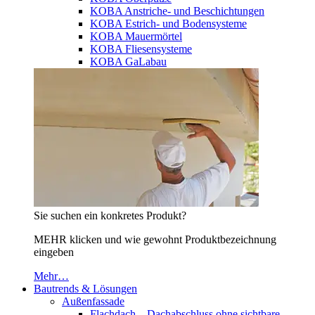
KOBA Anstriche- und Beschichtungen
KOBA Estrich- und Bodensysteme
KOBA Mauermörtel
KOBA Fliesensysteme
KOBA GaLabau
Sie suchen ein konkretes Produkt?
MEHR klicken und wie gewohnt Produktbezeichnung
eingeben
Mehr…
Bautrends & Lösungen
Außenfassade
Flachdach – Dachabschluss ohne sichtbare