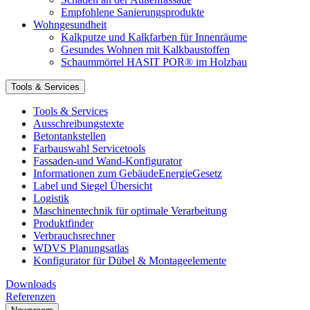
Empfohlene Sanierungsprodukte
Wohngesundheit
Kalkputze und Kalkfarben für Innenräume
Gesundes Wohnen mit Kalkbaustoffen
Schaummörtel HASIT POR® im Holzbau
Tools & Services
Tools & Services
Ausschreibungstexte
Betontankstellen
Farbauswahl Servicetools
Fassaden-und Wand-Konfigurator
Informationen zum GebäudeEnergieGesetz
Label und Siegel Übersicht
Logistik
Maschinentechnik für optimale Verarbeitung
Produktfinder
Verbrauchsrechner
WDVS Planungsatlas
Konfigurator für Dübel & Montageelemente
Downloads
Referenzen