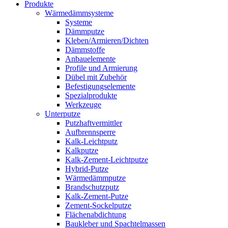
Produkte
Wärmedämmsysteme
Systeme
Dämmputze
Kleben/Armieren/Dichten
Dämmstoffe
Anbauelemente
Profile und Armierung
Dübel mit Zubehör
Befestigungselemente
Spezialprodukte
Werkzeuge
Unterputze
Putzhaftvermittler
Aufbrennsperre
Kalk-Leichtputz
Kalkputze
Kalk-Zement-Leichtputze
Hybrid-Putze
Wärmedämmputze
Brandschutzputz
Kalk-Zement-Putze
Zement-Sockelputze
Flächenabdichtung
Baukleber und Spachtelmassen