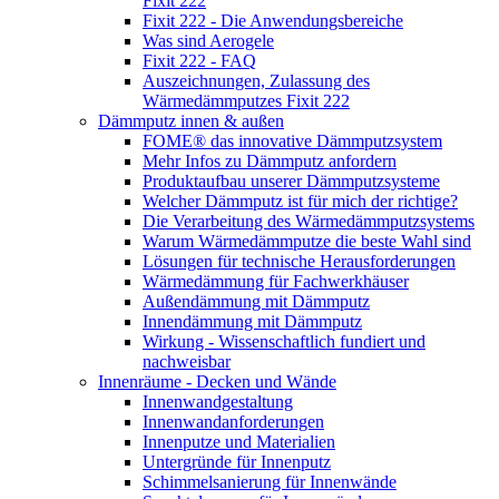
Fixit 222
Fixit 222 - Die Anwendungsbereiche
Was sind Aerogele
Fixit 222 - FAQ
Auszeichnungen, Zulassung des
Wärmedämmputzes Fixit 222
Dämmputz innen & außen
FOME® das innovative Dämmputzsystem
Mehr Infos zu Dämmputz anfordern
Produktaufbau unserer Dämmputzsysteme
Welcher Dämmputz ist für mich der richtige?
Die Verarbeitung des Wärmedämmputzsystems
Warum Wärmedämmputze die beste Wahl sind
Lösungen für technische Herausforderungen
Wärmedämmung für Fachwerkhäuser
Außendämmung mit Dämmputz
Innendämmung mit Dämmputz
Wirkung - Wissenschaftlich fundiert und
nachweisbar
Innenräume - Decken und Wände
Innenwandgestaltung
Innenwandanforderungen
Innenputze und Materialien
Untergründe für Innenputz
Schimmelsanierung für Innenwände