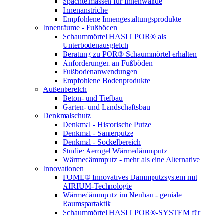
Spachtelmassen für Innenwände
Innenanstriche
Empfohlene Innengestaltungsprodukte
Innenräume - Fußböden
Schaummörtel HASIT POR® als
Unterbodenausgleich
Beratung zu POR® Schaummörtel erhalten
Anforderungen an Fußböden
Fußbodenanwendungen
Empfohlene Bodenprodukte
Außenbereich
Beton- und Tiefbau
Garten- und Landschaftsbau
Denkmalschutz
Denkmal - Historische Putze
Denkmal - Sanierputze
Denkmal - Sockelbereich
Studie: Aerogel Wärmedämmputz
Wärmedämmputz - mehr als eine Alternative
Innovationen
FOME® Innovatives Dämmputzsystem mit
AIRIUM-Technologie
Wärmedämmputz im Neubau - geniale
Raumspartaktik
Schaummörtel HASIT POR®-SYSTEM für