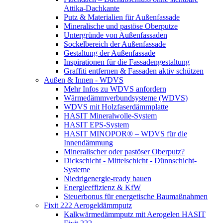
Attika-Dachkante
Putz & Materialien für Außenfassade
Mineralische und pastöse Oberputze
Untergründe von Außenfassaden
Sockelbereich der Außenfassade
Gestaltung der Außenfassade
Inspirationen für die Fassadengestaltung
Graffiti entfernen & Fassaden aktiv schützen
Außen & Innen - WDVS
Mehr Infos zu WDVS anfordern
Wärmedämmverbundsysteme (WDVS)
WDVS mit Holzfaserdämmplatte
HASIT Mineralwolle-System
HASIT EPS-System
HASIT MINOPOR® – WDVS für die
Innendämmung
Mineralischer oder pastöser Oberputz?
Dickschicht - Mittelschicht - Dünnschicht-
Systeme
Niedrigenergie-ready bauen
Energieeffizienz & KfW
Steuerbonus für energetische Baumaßnahmen
Fixit 222 Aerogeldämmputz
Kalkwärmedämmputz mit Aerogelen HASIT