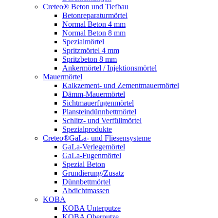
Creteo® Beton und Tiefbau
Betonreparaturmörtel
Normal Beton 4 mm
Normal Beton 8 mm
Spezialmörtel
Spritzmörtel 4 mm
Spritzbeton 8 mm
Ankermörtel / Injektionsmörtel
Mauermörtel
Kalkzement- und Zementmauermörtel
Dämm-Mauermörtel
Sichtmauerfugenmörtel
Plansteindünnbettmörtel
Schlitz- und Verfüllmörtel
Spezialprodukte
Creteo®GaLa- und Fliesensysteme
GaLa-Verlegemörtel
GaLa-Fugenmörtel
Spezial Beton
Grundierung/Zusatz
Dünnbettmörtel
Abdichtmassen
KOBA
KOBA Unterputze
KOBA Oberputze