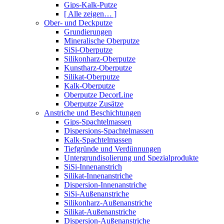
Gips-Kalk-Putze
[ Alle zeigen… ]
Ober- und Deckputze
Grundierungen
Mineralische Oberputze
SiSi-Oberputze
Silikonharz-Oberputze
Kunstharz-Oberputze
Silikat-Oberputze
Kalk-Oberputze
Oberputze DecorLine
Oberputze Zusätze
Anstriche und Beschichtungen
Gips-Spachtelmassen
Dispersions-Spachtelmassen
Kalk-Spachtelmassen
Tiefgründe und Verdünnungen
Untergrundisolierung und Spezialprodukte
SiSi-Innenanstrich
Silikat-Innenanstriche
Dispersion-Innenanstriche
SiSi-Außenanstriche
Silikonharz-Außenanstriche
Silikat-Außenanstriche
Dispersion-Außenanstriche