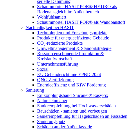
serielle Dämmung
Schaummörtel HASIT POR® HYDRO als
Bodenausgleich im Außenbereich
Wohlfühlsaniert
Schaummörtel HASIT POR® als Wandbaustoff
Nachhaltigkeit bei HASIT
Technologien und Forschungsprojekte
Produkte für energieeffiziente Gebäude
CO₂-reduzierte Produkte
Umweltmanagement & Standortstrategie
Ressourcenschonende Produktion &
Kreislaufwirtschaft
Unternehmensführung
Sozial
EU Gebäuderichtlinie EPBD 2024
QNG Zertifizierung
Energieeffizienz und KfW Förderung
Sanierung
Entkopplungsband Stucanet® EasyFix
Natursteinmauer
Sanierempfehlung bei Hochwasserschäden
Bauschäden - sanieren und vorbeugen
Sanierempfehlung für Hagelschäden an Fassaden
Sanierungsputz
Schäden an der Außenfassade