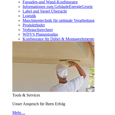
Fassaden-und Wand-Konfigurator
Informationen zum GebäudeEnergieGesetz
Label und Siegel Übersicht
Logistik
Maschinentechnik für optimale Verarbeitung
Produktfinder
Verbrauchsrechner
WDVS Planungsatlas
Konfigurator für Dübel & Montageelemente
Tools & Services
Unser Anspruch für Ihren Erfolg
Mehr…