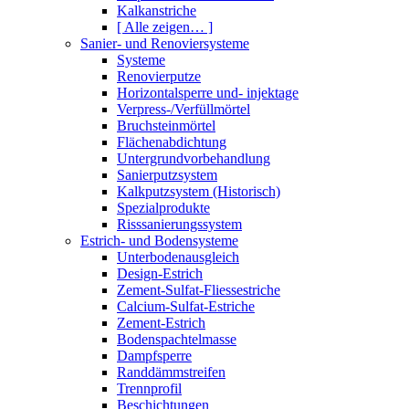
Kalkanstriche
[ Alle zeigen… ]
Sanier- und Renoviersysteme
Systeme
Renovierputze
Horizontalsperre und- injektage
Verpress-/Verfüllmörtel
Bruchsteinmörtel
Flächenabdichtung
Untergrundvorbehandlung
Sanierputzsystem
Kalkputzsystem (Historisch)
Spezialprodukte
Risssanierungssystem
Estrich- und Bodensysteme
Unterbodenausgleich
Design-Estrich
Zement-Sulfat-Fliessestriche
Calcium-Sulfat-Estriche
Zement-Estrich
Bodenspachtelmasse
Dampfsperre
Randdämmstreifen
Trennprofil
Beschichtungen