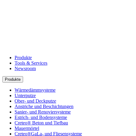
Produkte
Tools & Services
Newsroom
Produkte
Wärmedämmsysteme
Unterputze
Ober- und Deckputze
Anstriche und Beschichtungen
Sanier- und Renoviersysteme
Estrich- und Bodensysteme
Creteo® Beton und Tiefbau
Mauermörtel
Creteo®GaLa- und Fliesensysteme