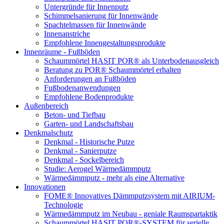
Untergründe für Innenputz
Schimmelsanierung für Innenwände
Spachtelmassen für Innenwände
Innenanstriche
Empfohlene Innengestaltungsprodukte
Innenräume - Fußböden
Schaummörtel HASIT POR® als Unterbodenausgleich
Beratung zu POR® Schaummörtel erhalten
Anforderungen an Fußböden
Fußbodenanwendungen
Empfohlene Bodenprodukte
Außenbereich
Beton- und Tiefbau
Garten- und Landschaftsbau
Denkmalschutz
Denkmal - Historische Putze
Denkmal - Sanierputze
Denkmal - Sockelbereich
Studie: Aerogel Wärmedämmputz
Wärmedämmputz - mehr als eine Alternative
Innovationen
FOME® Innovatives Dämmputzsystem mit AIRIUM-
Technologie
Wärmedämmputz im Neubau - geniale Raumspartaktik
Schaummörtel HASIT POR®-SYSTEM für serielle