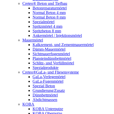
Creteo® Beton und Tiefbau
Betonreparaturmörtel
Normal Beton 4 mm
Normal Beton 8 mm
Spezialmörtel
Spritzmörtel 4 mm
Spritzbeton 8 mm
Ankermörtel / Injektionsmörtel
Mauermörtel
Kalkzement- und Zementmauermörtel
Dämm-Mauermörtel
Sichtmauerfugenmörtel
Plansteindünnbettmörtel
Schlitz- und Verfüllmörtel
Spezialprodukte
Creteo®GaLa- und Fliesensysteme
GaLa-Verlegemörtel
GaLa-Fugenmörtel
Spezial Beton
Grundierung/Zusatz
Dünnbettmörtel
Abdichtmassen
KOBA
KOBA Unterputze
KOBA Oberputze