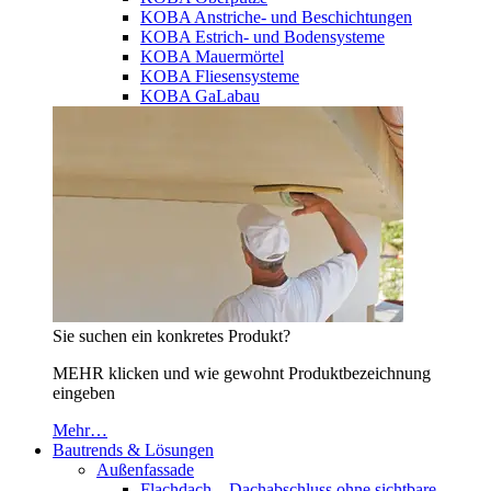
KOBA Anstriche- und Beschichtungen
KOBA Estrich- und Bodensysteme
KOBA Mauermörtel
KOBA Fliesensysteme
KOBA GaLabau
Sie suchen ein konkretes Produkt?
MEHR klicken und wie gewohnt Produktbezeichnung
eingeben
Mehr…
Bautrends & Lösungen
Außenfassade
Flachdach – Dachabschluss ohne sichtbare