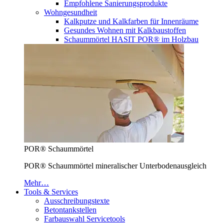
Empfohlene Sanierungsprodukte
Wohngesundheit
Kalkputze und Kalkfarben für Innenräume
Gesundes Wohnen mit Kalkbaustoffen
Schaummörtel HASIT POR® im Holzbau
POR® Schaummörtel
POR® Schaummörtel mineralischer Unterbodenausgleich
Mehr…
Tools & Services
Ausschreibungstexte
Betontankstellen
Farbauswahl Servicetools