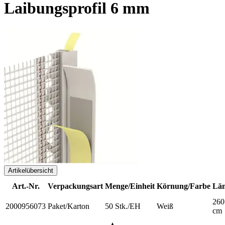
Laibungsprofil 6 mm
Artikelübersicht
Art.-Nr.
Verpackungsart
Menge/Einheit
Körnung/Farbe
Lä
260
2000956073
Paket/Karton
50 Stk./EH
Weiß
cm