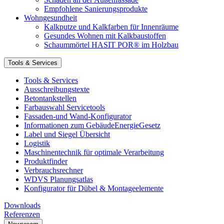
Empfohlene Sanierungsprodukte
Wohngesundheit
Kalkputze und Kalkfarben für Innenräume
Gesundes Wohnen mit Kalkbaustoffen
Schaummörtel HASIT POR® im Holzbau
Tools & Services
Tools & Services
Ausschreibungstexte
Betontankstellen
Farbauswahl Servicetools
Fassaden-und Wand-Konfigurator
Informationen zum GebäudeEnergieGesetz
Label und Siegel Übersicht
Logistik
Maschinentechnik für optimale Verarbeitung
Produktfinder
Verbrauchsrechner
WDVS Planungsatlas
Konfigurator für Dübel & Montageelemente
Downloads
Referenzen