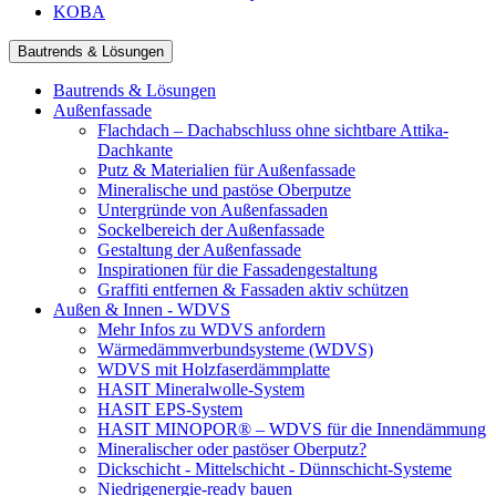
KOBA
Bautrends & Lösungen
Bautrends & Lösungen
Außenfassade
Flachdach – Dachabschluss ohne sichtbare Attika-
Dachkante
Putz & Materialien für Außenfassade
Mineralische und pastöse Oberputze
Untergründe von Außenfassaden
Sockelbereich der Außenfassade
Gestaltung der Außenfassade
Inspirationen für die Fassadengestaltung
Graffiti entfernen & Fassaden aktiv schützen
Außen & Innen - WDVS
Mehr Infos zu WDVS anfordern
Wärmedämmverbundsysteme (WDVS)
WDVS mit Holzfaserdämmplatte
HASIT Mineralwolle-System
HASIT EPS-System
HASIT MINOPOR® – WDVS für die Innendämmung
Mineralischer oder pastöser Oberputz?
Dickschicht - Mittelschicht - Dünnschicht-Systeme
Niedrigenergie-ready bauen