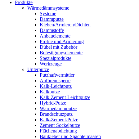
Produkte
Wärmedämmsysteme
Systeme
Dämmputze
Kleben/Armieren/Dichten
Dämmstoffe
Anbauelemente
Profile und Armierung
Dübel mit Zubehör
Befestigungselemente
Spezialprodukte
Werkzeuge
Unterputze
Putzhaftvermittler
Aufbrennsperre
Kalk-Leichtputz
Kalkputze
Kalk-Zement-Leichtputze
Hybrid-Putze
Wärmedämmputze
Brandschutzputz
Kalk-Zement-Putze
Zement-Sockelputze
Flächenabdichtung
Baukleber und Spachtelmassen