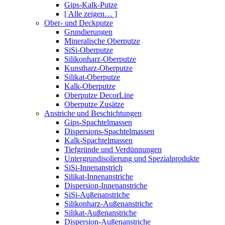
Gips-Kalk-Putze
[ Alle zeigen… ]
Ober- und Deckputze
Grundierungen
Mineralische Oberputze
SiSi-Oberputze
Silikonharz-Oberputze
Kunstharz-Oberputze
Silikat-Oberputze
Kalk-Oberputze
Oberputze DecorLine
Oberputze Zusätze
Anstriche und Beschichtungen
Gips-Spachtelmassen
Dispersions-Spachtelmassen
Kalk-Spachtelmassen
Tiefgründe und Verdünnungen
Untergrundisolierung und Spezialprodukte
SiSi-Innenanstrich
Silikat-Innenanstriche
Dispersion-Innenanstriche
SiSi-Außenanstriche
Silikonharz-Außenanstriche
Silikat-Außenanstriche
Dispersion-Außenanstriche