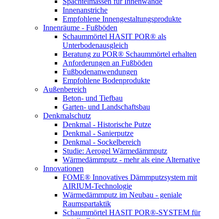
Spachtelmassen für Innenwände
Innenanstriche
Empfohlene Innengestaltungsprodukte
Innenräume - Fußböden
Schaummörtel HASIT POR® als
Unterbodenausgleich
Beratung zu POR® Schaummörtel erhalten
Anforderungen an Fußböden
Fußbodenanwendungen
Empfohlene Bodenprodukte
Außenbereich
Beton- und Tiefbau
Garten- und Landschaftsbau
Denkmalschutz
Denkmal - Historische Putze
Denkmal - Sanierputze
Denkmal - Sockelbereich
Studie: Aerogel Wärmedämmputz
Wärmedämmputz - mehr als eine Alternative
Innovationen
FOME® Innovatives Dämmputzsystem mit
AIRIUM-Technologie
Wärmedämmputz im Neubau - geniale
Raumspartaktik
Schaummörtel HASIT POR®-SYSTEM für