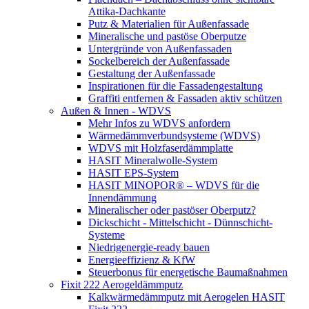
Attika-Dachkante
Putz & Materialien für Außenfassade
Mineralische und pastöse Oberputze
Untergründe von Außenfassaden
Sockelbereich der Außenfassade
Gestaltung der Außenfassade
Inspirationen für die Fassadengestaltung
Graffiti entfernen & Fassaden aktiv schützen
Außen & Innen - WDVS
Mehr Infos zu WDVS anfordern
Wärmedämmverbundsysteme (WDVS)
WDVS mit Holzfaserdämmplatte
HASIT Mineralwolle-System
HASIT EPS-System
HASIT MINOPOR® – WDVS für die
Innendämmung
Mineralischer oder pastöser Oberputz?
Dickschicht - Mittelschicht - Dünnschicht-
Systeme
Niedrigenergie-ready bauen
Energieeffizienz & KfW
Steuerbonus für energetische Baumaßnahmen
Fixit 222 Aerogeldämmputz
Kalkwärmedämmputz mit Aerogelen HASIT