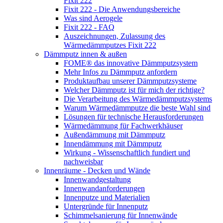
Fixit 222
Fixit 222 - Die Anwendungsbereiche
Was sind Aerogele
Fixit 222 - FAQ
Auszeichnungen, Zulassung des
Wärmedämmputzes Fixit 222
Dämmputz innen & außen
FOME® das innovative Dämmputzsystem
Mehr Infos zu Dämmputz anfordern
Produktaufbau unserer Dämmputzsysteme
Welcher Dämmputz ist für mich der richtige?
Die Verarbeitung des Wärmedämmputzsystems
Warum Wärmedämmputze die beste Wahl sind
Lösungen für technische Herausforderungen
Wärmedämmung für Fachwerkhäuser
Außendämmung mit Dämmputz
Innendämmung mit Dämmputz
Wirkung - Wissenschaftlich fundiert und
nachweisbar
Innenräume - Decken und Wände
Innenwandgestaltung
Innenwandanforderungen
Innenputze und Materialien
Untergründe für Innenputz
Schimmelsanierung für Innenwände