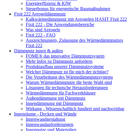
Energieeffizienz & KfW
Steuerbonus für energetische Baumaßnahmen
Fixit 222 Aerogeldämmputz
Kalkwärmedämmputz mit Aerogelen HASIT Fixit 222
Fixit 222 - Die Anwendungsbereiche
Was sind Aerogele
Fixit 222 - FAQ
Auszeichnungen, Zulassung des Wärmedämmputzes
Fixit 222
Dämmputz innen & außen
FOME® das innovative Dämmputzsystem
Mehr Infos zu Dämmputz anfordern
Produktaufbau unserer Dämmputzsysteme
Welcher Dämmputz ist für mich der richtige?
Die Verarbeitung des Wärmedämmputzsystems
Warum Wärmedämmputze die beste Wahl sind
Lösungen für technische Herausforderungen
Wärmedämmung für Fachwerkhäuser
Außendämmung mit Dämmputz
Innendämmung mit Dämmputz
Wirkung - Wissenschaftlich fundiert und nachweisbar
Innenräume - Decken und Wände
Innenwandgestaltung
Innenwandanforderungen
Innenputze und Materialien