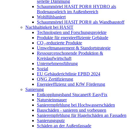
serielle Dämmung
Schaummörtel HASIT POR® HYDRO als
Bodenausgleich im Außenbereich
Wohlfühlsaniert
Schaummörtel HASIT POR® als Wandbaustoff
Nachhaltigkeit bei HASIT
Technologien und Forschungsprojekte
Produkte für energieeffiziente Gebäude
CO₂-reduzierte Produkte
Umweltmanagement & Standortstrategie
Ressourcenschonende Produktion &
Kreislaufwirtschaft
Unternehmensführung
Sozial
EU Gebäuderichtlinie EPBD 2024
QNG Zertifizierung
Energieeffizienz und KfW Förderung
Sanierung
Entkopplungsband Stucanet® EasyFix
Natursteinmauer
Sanierempfehlung bei Hochwasserschäden
Bauschäden - sanieren und vorbeugen
Sanierempfehlung für Hagelschäden an Fassaden
Sanierungsputz
Schäden an der Außenfassade