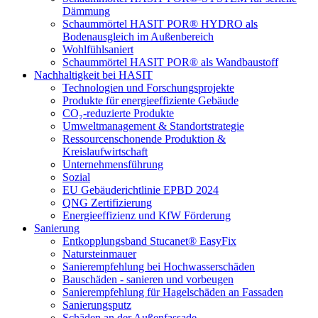
Dämmung
Schaummörtel HASIT POR® HYDRO als
Bodenausgleich im Außenbereich
Wohlfühlsaniert
Schaummörtel HASIT POR® als Wandbaustoff
Nachhaltigkeit bei HASIT
Technologien und Forschungsprojekte
Produkte für energieeffiziente Gebäude
CO₂-reduzierte Produkte
Umweltmanagement & Standortstrategie
Ressourcenschonende Produktion &
Kreislaufwirtschaft
Unternehmensführung
Sozial
EU Gebäuderichtlinie EPBD 2024
QNG Zertifizierung
Energieeffizienz und KfW Förderung
Sanierung
Entkopplungsband Stucanet® EasyFix
Natursteinmauer
Sanierempfehlung bei Hochwasserschäden
Bauschäden - sanieren und vorbeugen
Sanierempfehlung für Hagelschäden an Fassaden
Sanierungsputz
Schäden an der Außenfassade