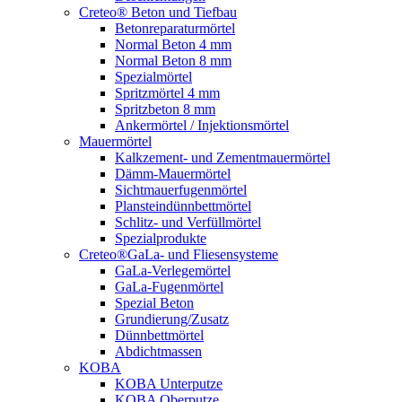
Creteo® Beton und Tiefbau
Betonreparaturmörtel
Normal Beton 4 mm
Normal Beton 8 mm
Spezialmörtel
Spritzmörtel 4 mm
Spritzbeton 8 mm
Ankermörtel / Injektionsmörtel
Mauermörtel
Kalkzement- und Zementmauermörtel
Dämm-Mauermörtel
Sichtmauerfugenmörtel
Plansteindünnbettmörtel
Schlitz- und Verfüllmörtel
Spezialprodukte
Creteo®GaLa- und Fliesensysteme
GaLa-Verlegemörtel
GaLa-Fugenmörtel
Spezial Beton
Grundierung/Zusatz
Dünnbettmörtel
Abdichtmassen
KOBA
KOBA Unterputze
KOBA Oberputze