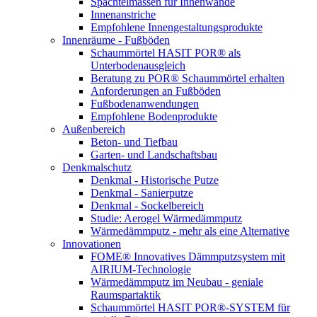
Spachtelmassen für Innenwände
Innenanstriche
Empfohlene Innengestaltungsprodukte
Innenräume - Fußböden
Schaummörtel HASIT POR® als
Unterbodenausgleich
Beratung zu POR® Schaummörtel erhalten
Anforderungen an Fußböden
Fußbodenanwendungen
Empfohlene Bodenprodukte
Außenbereich
Beton- und Tiefbau
Garten- und Landschaftsbau
Denkmalschutz
Denkmal - Historische Putze
Denkmal - Sanierputze
Denkmal - Sockelbereich
Studie: Aerogel Wärmedämmputz
Wärmedämmputz - mehr als eine Alternative
Innovationen
FOME® Innovatives Dämmputzsystem mit
AIRIUM-Technologie
Wärmedämmputz im Neubau - geniale
Raumspartaktik
Schaummörtel HASIT POR®-SYSTEM für