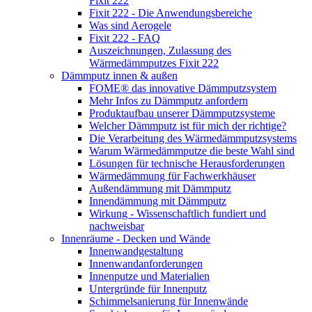
Fixit 222
Fixit 222 - Die Anwendungsbereiche
Was sind Aerogele
Fixit 222 - FAQ
Auszeichnungen, Zulassung des
Wärmedämmputzes Fixit 222
Dämmputz innen & außen
FOME® das innovative Dämmputzsystem
Mehr Infos zu Dämmputz anfordern
Produktaufbau unserer Dämmputzsysteme
Welcher Dämmputz ist für mich der richtige?
Die Verarbeitung des Wärmedämmputzsystems
Warum Wärmedämmputze die beste Wahl sind
Lösungen für technische Herausforderungen
Wärmedämmung für Fachwerkhäuser
Außendämmung mit Dämmputz
Innendämmung mit Dämmputz
Wirkung - Wissenschaftlich fundiert und
nachweisbar
Innenräume - Decken und Wände
Innenwandgestaltung
Innenwandanforderungen
Innenputze und Materialien
Untergründe für Innenputz
Schimmelsanierung für Innenwände