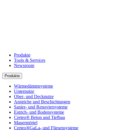
Produkte
Tools & Services
Newsroom
Produkte
Wärmedämmsysteme
Unterputze
Ober- und Deckputze
Anstriche und Beschichtungen
Sanier- und Renoviersysteme
Estrich- und Bodensysteme
Creteo® Beton und Tiefbau
Mauermörtel
Creteo®GaLa- und Fliesensysteme