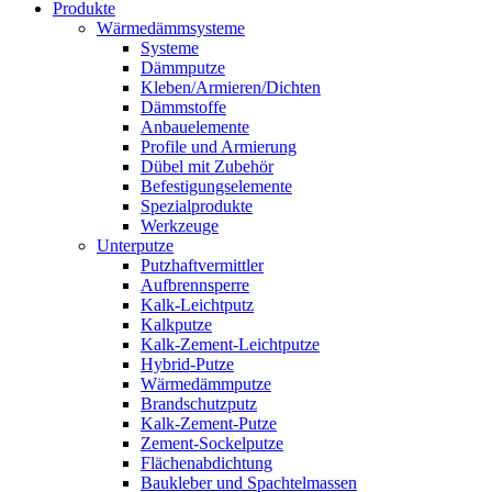
Produkte
Wärmedämmsysteme
Systeme
Dämmputze
Kleben/Armieren/Dichten
Dämmstoffe
Anbauelemente
Profile und Armierung
Dübel mit Zubehör
Befestigungselemente
Spezialprodukte
Werkzeuge
Unterputze
Putzhaftvermittler
Aufbrennsperre
Kalk-Leichtputz
Kalkputze
Kalk-Zement-Leichtputze
Hybrid-Putze
Wärmedämmputze
Brandschutzputz
Kalk-Zement-Putze
Zement-Sockelputze
Flächenabdichtung
Baukleber und Spachtelmassen