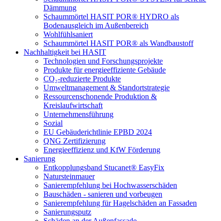
Dämmung
Schaummörtel HASIT POR® HYDRO als
Bodenausgleich im Außenbereich
Wohlfühlsaniert
Schaummörtel HASIT POR® als Wandbaustoff
Nachhaltigkeit bei HASIT
Technologien und Forschungsprojekte
Produkte für energieeffiziente Gebäude
CO₂-reduzierte Produkte
Umweltmanagement & Standortstrategie
Ressourcenschonende Produktion &
Kreislaufwirtschaft
Unternehmensführung
Sozial
EU Gebäuderichtlinie EPBD 2024
QNG Zertifizierung
Energieeffizienz und KfW Förderung
Sanierung
Entkopplungsband Stucanet® EasyFix
Natursteinmauer
Sanierempfehlung bei Hochwasserschäden
Bauschäden - sanieren und vorbeugen
Sanierempfehlung für Hagelschäden an Fassaden
Sanierungsputz
Schäden an der Außenfassade