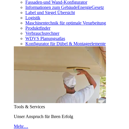
Fassaden-und Wand-Konfigurator
Informationen zum GebäudeEnergieGesetz
Label und Siegel Übersicht
Logistik
Maschinentechnik für optimale Verarbeitung
Produktfinder
Verbrauchsrechner
WDVS Planungsatlas
Konfigurator für Dübel & Montageelemente
Tools & Services
Unser Anspruch für Ihren Erfolg
Mehr…