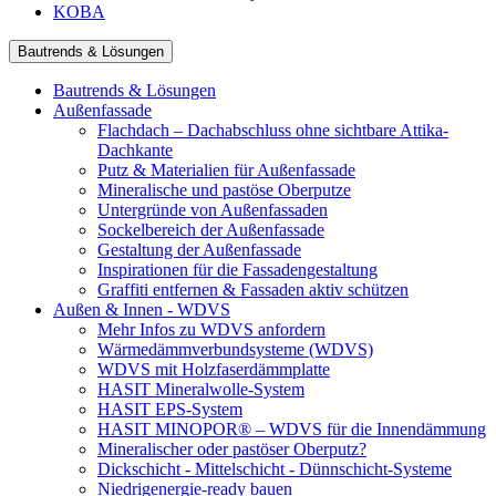
KOBA
Bautrends & Lösungen
Bautrends & Lösungen
Außenfassade
Flachdach – Dachabschluss ohne sichtbare Attika-
Dachkante
Putz & Materialien für Außenfassade
Mineralische und pastöse Oberputze
Untergründe von Außenfassaden
Sockelbereich der Außenfassade
Gestaltung der Außenfassade
Inspirationen für die Fassadengestaltung
Graffiti entfernen & Fassaden aktiv schützen
Außen & Innen - WDVS
Mehr Infos zu WDVS anfordern
Wärmedämmverbundsysteme (WDVS)
WDVS mit Holzfaserdämmplatte
HASIT Mineralwolle-System
HASIT EPS-System
HASIT MINOPOR® – WDVS für die Innendämmung
Mineralischer oder pastöser Oberputz?
Dickschicht - Mittelschicht - Dünnschicht-Systeme
Niedrigenergie-ready bauen