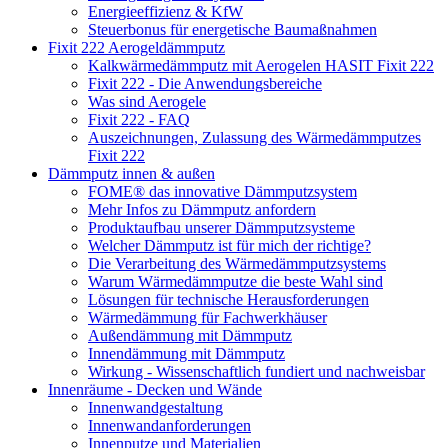
Energieeffizienz & KfW
Steuerbonus für energetische Baumaßnahmen
Fixit 222 Aerogeldämmputz
Kalkwärmedämmputz mit Aerogelen HASIT Fixit 222
Fixit 222 - Die Anwendungsbereiche
Was sind Aerogele
Fixit 222 - FAQ
Auszeichnungen, Zulassung des Wärmedämmputzes
Fixit 222
Dämmputz innen & außen
FOME® das innovative Dämmputzsystem
Mehr Infos zu Dämmputz anfordern
Produktaufbau unserer Dämmputzsysteme
Welcher Dämmputz ist für mich der richtige?
Die Verarbeitung des Wärmedämmputzsystems
Warum Wärmedämmputze die beste Wahl sind
Lösungen für technische Herausforderungen
Wärmedämmung für Fachwerkhäuser
Außendämmung mit Dämmputz
Innendämmung mit Dämmputz
Wirkung - Wissenschaftlich fundiert und nachweisbar
Innenräume - Decken und Wände
Innenwandgestaltung
Innenwandanforderungen
Innenputze und Materialien