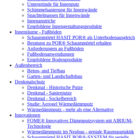
Untergründe für Innenputz
Schimmelsanierung für Innenwände
Spachtelmassen für Innenwände
Innenanstriche
Empfohlene Innengestaltungsprodukte
Innenräume - Fußböden
Schaummörtel HASIT POR® als Unterbodenausgleich
Beratung zu POR® Schaummörtel erhalten
Anforderungen an Fußböden
Fußbodenanwendungen
Empfohlene Bodenprodukte
Außenbereich
Beton- und Tiefbau
Garten- und Landschaftsbau
Denkmalschutz
Denkmal - Historische Putze
Denkmal - Sanierputze
Denkmal - Sockelbereich
Studie: Aerogel Wärmedämmputz
Wärmedämmputz - mehr als eine Alternative
Innovationen
FOME® Innovatives Dämmputzsystem mit AIRIUM-
Technologie
Wärmedämmputz im Neubau - geniale Raumspartaktik
Schaummörtel HASIT POR®-SYSTEM für serielle