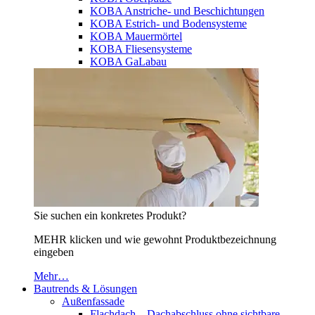
KOBA Anstriche- und Beschichtungen
KOBA Estrich- und Bodensysteme
KOBA Mauermörtel
KOBA Fliesensysteme
KOBA GaLabau
Sie suchen ein konkretes Produkt?
MEHR klicken und wie gewohnt Produktbezeichnung
eingeben
Mehr…
Bautrends & Lösungen
Außenfassade
Flachdach – Dachabschluss ohne sichtbare