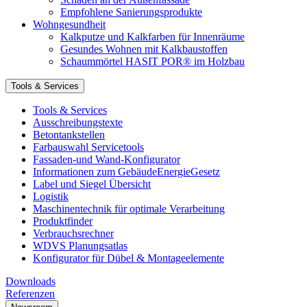
Empfohlene Sanierungsprodukte
Wohngesundheit
Kalkputze und Kalkfarben für Innenräume
Gesundes Wohnen mit Kalkbaustoffen
Schaummörtel HASIT POR® im Holzbau
Tools & Services
Tools & Services
Ausschreibungstexte
Betontankstellen
Farbauswahl Servicetools
Fassaden-und Wand-Konfigurator
Informationen zum GebäudeEnergieGesetz
Label und Siegel Übersicht
Logistik
Maschinentechnik für optimale Verarbeitung
Produktfinder
Verbrauchsrechner
WDVS Planungsatlas
Konfigurator für Dübel & Montageelemente
Downloads
Referenzen