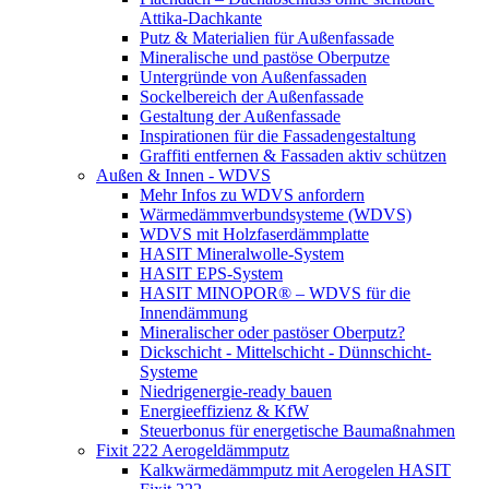
Attika-Dachkante
Putz & Materialien für Außenfassade
Mineralische und pastöse Oberputze
Untergründe von Außenfassaden
Sockelbereich der Außenfassade
Gestaltung der Außenfassade
Inspirationen für die Fassadengestaltung
Graffiti entfernen & Fassaden aktiv schützen
Außen & Innen - WDVS
Mehr Infos zu WDVS anfordern
Wärmedämmverbundsysteme (WDVS)
WDVS mit Holzfaserdämmplatte
HASIT Mineralwolle-System
HASIT EPS-System
HASIT MINOPOR® – WDVS für die
Innendämmung
Mineralischer oder pastöser Oberputz?
Dickschicht - Mittelschicht - Dünnschicht-
Systeme
Niedrigenergie-ready bauen
Energieeffizienz & KfW
Steuerbonus für energetische Baumaßnahmen
Fixit 222 Aerogeldämmputz
Kalkwärmedämmputz mit Aerogelen HASIT