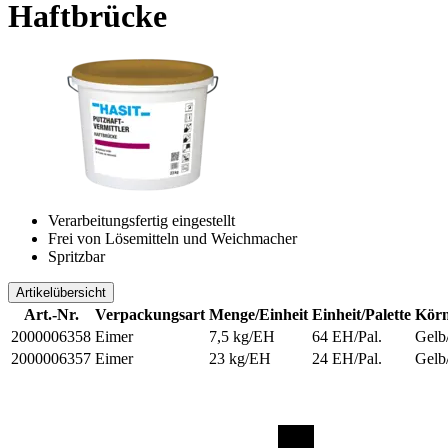
Haftbrücke
Verarbeitungsfertig eingestellt
Frei von Lösemitteln und Weichmacher
Spritzbar
Artikelübersicht
Art.-Nr.
Verpackungsart
Menge/Einheit
Einheit/Palette
Körn
2000006358
Eimer
7,5 kg/EH
64 EH/Pal.
Gelb
2000006357
Eimer
23 kg/EH
24 EH/Pal.
Gelb