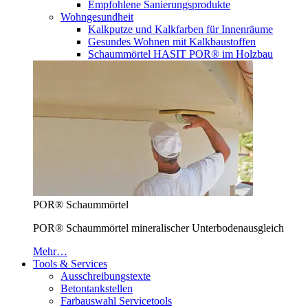
Empfohlene Sanierungsprodukte
Wohngesundheit
Kalkputze und Kalkfarben für Innenräume
Gesundes Wohnen mit Kalkbaustoffen
Schaummörtel HASIT POR® im Holzbau
POR® Schaummörtel
POR® Schaummörtel mineralischer Unterbodenausgleich
Mehr…
Tools & Services
Ausschreibungstexte
Betontankstellen
Farbauswahl Servicetools