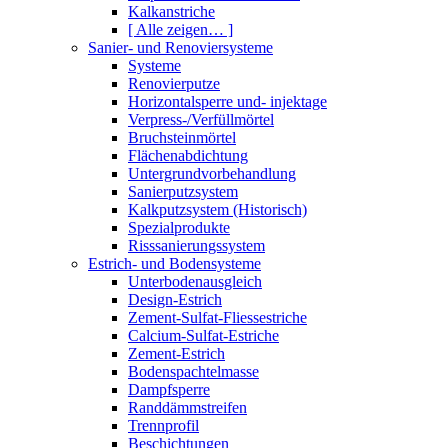
Kalkanstriche
[ Alle zeigen… ]
Sanier- und Renoviersysteme
Systeme
Renovierputze
Horizontalsperre und- injektage
Verpress-/Verfüllmörtel
Bruchsteinmörtel
Flächenabdichtung
Untergrundvorbehandlung
Sanierputzsystem
Kalkputzsystem (Historisch)
Spezialprodukte
Risssanierungssystem
Estrich- und Bodensysteme
Unterbodenausgleich
Design-Estrich
Zement-Sulfat-Fliessestriche
Calcium-Sulfat-Estriche
Zement-Estrich
Bodenspachtelmasse
Dampfsperre
Randdämmstreifen
Trennprofil
Beschichtungen