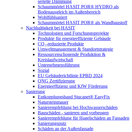
serielle Dämmung
Schaummörtel HASIT POR® HYDRO als
Bodenausgleich im Außenbereich
Wohlfühlsaniert
Schaummörtel HASIT POR® als Wandbaustoff
Nachhaltigkeit bei HASIT
Technologien und Forschungsprojekte
Produkte für energieeffiziente Gebäude
CO₂-reduzierte Produkte
Umweltmanagement & Standortstrategie
Ressourcenschonende Produktion &
Kreislaufwirtschaft
Unternehmensführung
Sozial
EU Gebäuderichtlinie EPBD 2024
QNG Zertifizierung
Energieeffizienz und KfW Förderung
Sanierung
Entkopplungsband Stucanet® EasyFix
Natursteinmauer
Sanierempfehlung bei Hochwasserschäden
Bauschäden - sanieren und vorbeugen
Sanierempfehlung für Hagelschäden an Fassaden
Sanierungsputz
Schäden an der Außenfassade