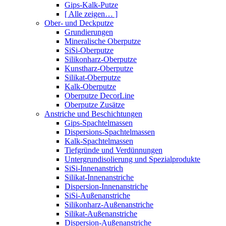
Gips-Kalk-Putze
[ Alle zeigen… ]
Ober- und Deckputze
Grundierungen
Mineralische Oberputze
SiSi-Oberputze
Silikonharz-Oberputze
Kunstharz-Oberputze
Silikat-Oberputze
Kalk-Oberputze
Oberputze DecorLine
Oberputze Zusätze
Anstriche und Beschichtungen
Gips-Spachtelmassen
Dispersions-Spachtelmassen
Kalk-Spachtelmassen
Tiefgründe und Verdünnungen
Untergrundisolierung und Spezialprodukte
SiSi-Innenanstrich
Silikat-Innenanstriche
Dispersion-Innenanstriche
SiSi-Außenanstriche
Silikonharz-Außenanstriche
Silikat-Außenanstriche
Dispersion-Außenanstriche