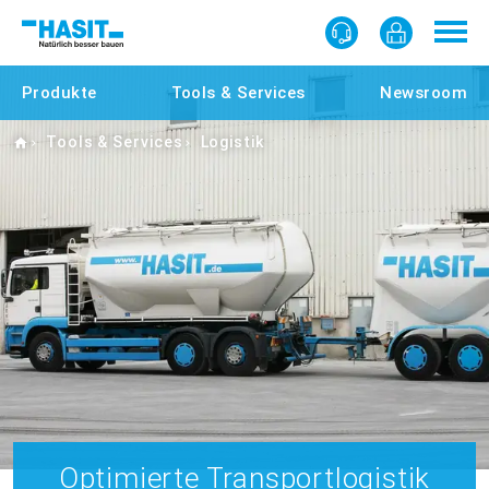
Produkte
Tools & Services
Newsroom
Home
Tools & Services
Logistik
Optimierte Transportlogistik