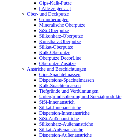
Gips-Kalk-Putze
[ Alle zeigen… ]
Ober- und Deckputze
Grundierungen
Mineralische Oberputze
SiSi-Oberputze
Silikonharz-Oberputze
Kunstharz-Oberputze
Silikat-Oberputze
Kalk-Oberputze
Oberputze DecorLine
Oberputze Zusätze
Anstriche und Beschichtungen
Gips-Spachtelmassen
Dispersions-Spachtelmassen
Kalk-Spachtelmassen
Tiefgründe und Verdünnungen
Untergrundisolierung und Spezialprodukte
SiSi-Innenanstrich
Silikat-Innenanstriche
Dispersion-Innenanstriche
SiSi-Außenanstriche
Silikonharz-Außenanstriche
Silikat-Außenanstriche
Dispersion-Außenanstriche