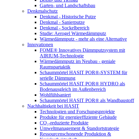
Garten- und Landschaftsbau
Denkmalschutz
Denkmal - Historische Putze
Denkmal - Sanierputze
Denkmal - Sockelbereich
Studie: Aerogel Wärmedämmputz
Wärmedämmputz - mehr als eine Alternative
Innovationen
FOME® Innovatives Dämmputzsystem mit
AIRIUM-Technologie
Wärmedämmputz im Neubau - geniale
Raumspartaktik
Schaummörtel HASIT POR®-SYSTEM für
serielle Dämmung
Schaummörtel HASIT POR® HYDRO als
Bodenausgleich im Außenbereich
Wohlfühlsaniert
Schaummörtel HASIT POR® als Wandbaustoff
Nachhaltigkeit bei HASIT
Technologien und Forschungsprojekte
Produkte für energieeffiziente Gebäude
CO₂-reduzierte Produkte
Umweltmanagement & Standortstrategie
Ressourcenschonende Produktion &