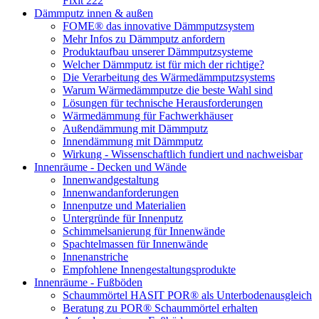
Fixit 222
Dämmputz innen & außen
FOME® das innovative Dämmputzsystem
Mehr Infos zu Dämmputz anfordern
Produktaufbau unserer Dämmputzsysteme
Welcher Dämmputz ist für mich der richtige?
Die Verarbeitung des Wärmedämmputzsystems
Warum Wärmedämmputze die beste Wahl sind
Lösungen für technische Herausforderungen
Wärmedämmung für Fachwerkhäuser
Außendämmung mit Dämmputz
Innendämmung mit Dämmputz
Wirkung - Wissenschaftlich fundiert und nachweisbar
Innenräume - Decken und Wände
Innenwandgestaltung
Innenwandanforderungen
Innenputze und Materialien
Untergründe für Innenputz
Schimmelsanierung für Innenwände
Spachtelmassen für Innenwände
Innenanstriche
Empfohlene Innengestaltungsprodukte
Innenräume - Fußböden
Schaummörtel HASIT POR® als Unterbodenausgleich
Beratung zu POR® Schaummörtel erhalten