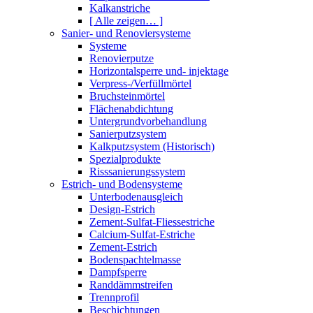
Kalkanstriche
[ Alle zeigen… ]
Sanier- und Renoviersysteme
Systeme
Renovierputze
Horizontalsperre und- injektage
Verpress-/Verfüllmörtel
Bruchsteinmörtel
Flächenabdichtung
Untergrundvorbehandlung
Sanierputzsystem
Kalkputzsystem (Historisch)
Spezialprodukte
Risssanierungssystem
Estrich- und Bodensysteme
Unterbodenausgleich
Design-Estrich
Zement-Sulfat-Fliessestriche
Calcium-Sulfat-Estriche
Zement-Estrich
Bodenspachtelmasse
Dampfsperre
Randdämmstreifen
Trennprofil
Beschichtungen