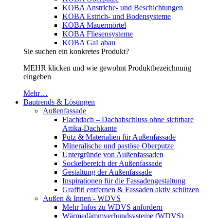
KOBA Anstriche- und Beschichtungen
KOBA Estrich- und Bodensysteme
KOBA Mauermörtel
KOBA Fliesensysteme
KOBA GaLabau
Sie suchen ein konkretes Produkt?
MEHR klicken und wie gewohnt Produktbezeichnung
eingeben
Mehr…
Bautrends & Lösungen
Außenfassade
Flachdach – Dachabschluss ohne sichtbare
Attika-Dachkante
Putz & Materialien für Außenfassade
Mineralische und pastöse Oberputze
Untergründe von Außenfassaden
Sockelbereich der Außenfassade
Gestaltung der Außenfassade
Inspirationen für die Fassadengestaltung
Graffiti entfernen & Fassaden aktiv schützen
Außen & Innen - WDVS
Mehr Infos zu WDVS anfordern
Wärmedämmverbundsysteme (WDVS)