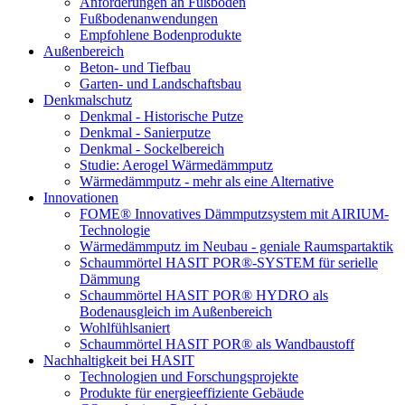
Anforderungen an Fußböden
Fußbodenanwendungen
Empfohlene Bodenprodukte
Außenbereich
Beton- und Tiefbau
Garten- und Landschaftsbau
Denkmalschutz
Denkmal - Historische Putze
Denkmal - Sanierputze
Denkmal - Sockelbereich
Studie: Aerogel Wärmedämmputz
Wärmedämmputz - mehr als eine Alternative
Innovationen
FOME® Innovatives Dämmputzsystem mit AIRIUM-
Technologie
Wärmedämmputz im Neubau - geniale Raumspartaktik
Schaummörtel HASIT POR®-SYSTEM für serielle
Dämmung
Schaummörtel HASIT POR® HYDRO als
Bodenausgleich im Außenbereich
Wohlfühlsaniert
Schaummörtel HASIT POR® als Wandbaustoff
Nachhaltigkeit bei HASIT
Technologien und Forschungsprojekte
Produkte für energieeffiziente Gebäude