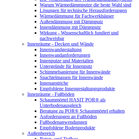
Warum Wärmedämmputze die beste Wahl sind
Lösungen für technische Herausforderungen
Wärmedämmung für Fachwerkhäuser
Außendämmung mit Dämmputz
Innendämmung mit Dämmputz
Wirkung - Wissenschaftlich fundiert und
nachweisbar
Innenräume - Decken und Wände
Innenwandgestaltung
Innenwandanforderungen
Innenputze und Materialien
Untergründe für Innenputz
Schimmelsanierung für Innenwände
Spachtelmassen für Innenwände
Innenanstriche
Empfohlene Innengestaltungsprodukte
Innenräume - Fußböden
Schaummörtel HASIT POR® als
Unterbodenausgleich
Beratung zu POR® Schaummörtel erhalten
Anforderungen an Fußböden
Fußbodenanwendungen
Empfohlene Bodenprodukte
Außenbereich
Beton- und Tiefbau