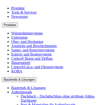
Produkte
Tools & Services
Newsroom
Produkte
Wärmedämmsysteme
Unterputze
Ober- und Deckputze
Anstriche und Beschichtungen
Sanier- und Renoviersysteme
Estrich- und Bodensysteme
Creteo® Beton und Tiefbau
Mauermörtel
Creteo®GaLa- und Fliesensysteme
KOBA
Bautrends & Lösungen
Bautrends & Lösungen
Außenfassade
Flachdach – Dachabschluss ohne sichtbare Attika-
Dachkante
Putz & Materialien für Außenfassade