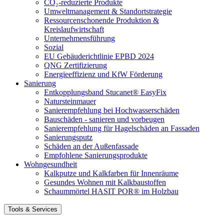
CO₂-reduzierte Produkte
Umweltmanagement & Standortstrategie
Ressourcenschonende Produktion &
Kreislaufwirtschaft
Unternehmensführung
Sozial
EU Gebäuderichtlinie EPBD 2024
QNG Zertifizierung
Energieeffizienz und KfW Förderung
Sanierung
Entkopplungsband Stucanet® EasyFix
Natursteinmauer
Sanierempfehlung bei Hochwasserschäden
Bauschäden - sanieren und vorbeugen
Sanierempfehlung für Hagelschäden an Fassaden
Sanierungsputz
Schäden an der Außenfassade
Empfohlene Sanierungsprodukte
Wohngesundheit
Kalkputze und Kalkfarben für Innenräume
Gesundes Wohnen mit Kalkbaustoffen
Schaummörtel HASIT POR® im Holzbau
Tools & Services