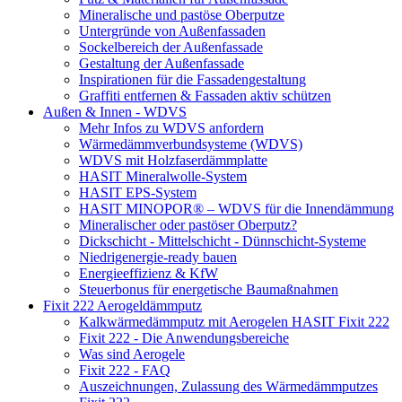
Mineralische und pastöse Oberputze
Untergründe von Außenfassaden
Sockelbereich der Außenfassade
Gestaltung der Außenfassade
Inspirationen für die Fassadengestaltung
Graffiti entfernen & Fassaden aktiv schützen
Außen & Innen - WDVS
Mehr Infos zu WDVS anfordern
Wärmedämmverbundsysteme (WDVS)
WDVS mit Holzfaserdämmplatte
HASIT Mineralwolle-System
HASIT EPS-System
HASIT MINOPOR® – WDVS für die Innendämmung
Mineralischer oder pastöser Oberputz?
Dickschicht - Mittelschicht - Dünnschicht-Systeme
Niedrigenergie-ready bauen
Energieeffizienz & KfW
Steuerbonus für energetische Baumaßnahmen
Fixit 222 Aerogeldämmputz
Kalkwärmedämmputz mit Aerogelen HASIT Fixit 222
Fixit 222 - Die Anwendungsbereiche
Was sind Aerogele
Fixit 222 - FAQ
Auszeichnungen, Zulassung des Wärmedämmputzes