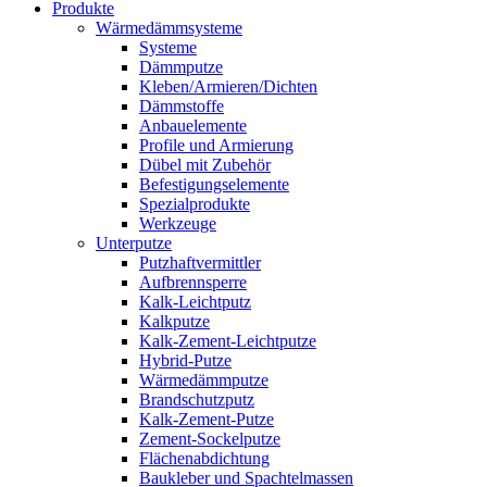
Produkte
Wärmedämmsysteme
Systeme
Dämmputze
Kleben/Armieren/Dichten
Dämmstoffe
Anbauelemente
Profile und Armierung
Dübel mit Zubehör
Befestigungselemente
Spezialprodukte
Werkzeuge
Unterputze
Putzhaftvermittler
Aufbrennsperre
Kalk-Leichtputz
Kalkputze
Kalk-Zement-Leichtputze
Hybrid-Putze
Wärmedämmputze
Brandschutzputz
Kalk-Zement-Putze
Zement-Sockelputze
Flächenabdichtung
Baukleber und Spachtelmassen