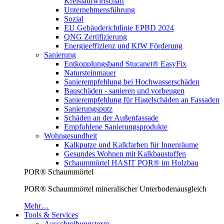
Kreislaufwirtschaft
Unternehmensführung
Sozial
EU Gebäuderichtlinie EPBD 2024
QNG Zertifizierung
Energieeffizienz und KfW Förderung
Sanierung
Entkopplungsband Stucanet® EasyFix
Natursteinmauer
Sanierempfehlung bei Hochwasserschäden
Bauschäden - sanieren und vorbeugen
Sanierempfehlung für Hagelschäden an Fassaden
Sanierungsputz
Schäden an der Außenfassade
Empfohlene Sanierungsprodukte
Wohngesundheit
Kalkputze und Kalkfarben für Innenräume
Gesundes Wohnen mit Kalkbaustoffen
Schaummörtel HASIT POR® im Holzbau
POR® Schaummörtel
POR® Schaummörtel mineralischer Unterbodenausgleich
Mehr…
Tools & Services
Ausschreibungstexte