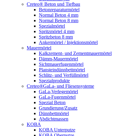
Creteo® Beton und Tiefbau
Betonreparaturmörtel
Normal Beton 4 mm
Normal Beton 8 mm
Spezialmörtel
Spritzmörtel 4 mm
Spritzbeton 8 mm
Ankermörtel / Injektionsmörtel
Mauermörtel
Kalkzement- und Zementmauermörtel
Dämm-Mauermörtel
Sichtmauerfugenmörtel
Plansteindünnbettmörtel
Schlitz- und Verfüllmörtel
Spezialprodukte
Creteo®GaLa- und Fliesensysteme
GaLa-Verlegemörtel
GaLa-Fugenmörtel
Spezial Beton
Grundierung/Zusatz
Dünnbettmörtel
Abdichtmassen
KOBA
KOBA Unterputze
KOBA Oberputze