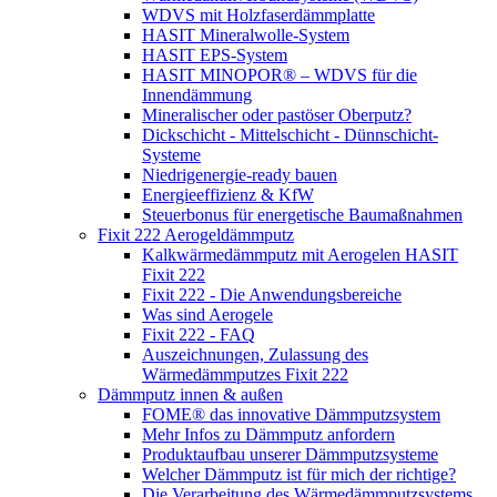
WDVS mit Holzfaserdämmplatte
HASIT Mineralwolle-System
HASIT EPS-System
HASIT MINOPOR® – WDVS für die
Innendämmung
Mineralischer oder pastöser Oberputz?
Dickschicht - Mittelschicht - Dünnschicht-
Systeme
Niedrigenergie-ready bauen
Energieeffizienz & KfW
Steuerbonus für energetische Baumaßnahmen
Fixit 222 Aerogeldämmputz
Kalkwärmedämmputz mit Aerogelen HASIT
Fixit 222
Fixit 222 - Die Anwendungsbereiche
Was sind Aerogele
Fixit 222 - FAQ
Auszeichnungen, Zulassung des
Wärmedämmputzes Fixit 222
Dämmputz innen & außen
FOME® das innovative Dämmputzsystem
Mehr Infos zu Dämmputz anfordern
Produktaufbau unserer Dämmputzsysteme
Welcher Dämmputz ist für mich der richtige?
Die Verarbeitung des Wärmedämmputzsystems