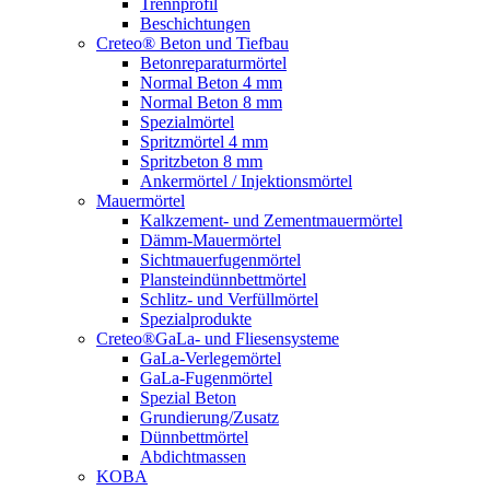
Trennprofil
Beschichtungen
Creteo® Beton und Tiefbau
Betonreparaturmörtel
Normal Beton 4 mm
Normal Beton 8 mm
Spezialmörtel
Spritzmörtel 4 mm
Spritzbeton 8 mm
Ankermörtel / Injektionsmörtel
Mauermörtel
Kalkzement- und Zementmauermörtel
Dämm-Mauermörtel
Sichtmauerfugenmörtel
Plansteindünnbettmörtel
Schlitz- und Verfüllmörtel
Spezialprodukte
Creteo®GaLa- und Fliesensysteme
GaLa-Verlegemörtel
GaLa-Fugenmörtel
Spezial Beton
Grundierung/Zusatz
Dünnbettmörtel
Abdichtmassen
KOBA