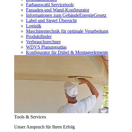
Farbauswahl Servicetools
Fassaden-und Wand-Konfigurator
Informationen zum GebäudeEnergieGesetz
Label und Siegel Übersicht
Logistik
Maschinentechnik für optimale Verarbeitung
Produktfinder
Verbrauchsrechner
WDVS Planungsatlas
Konfigurator für Dübel & Montageelemente
Tools & Services
Unser Anspruch für Ihren Erfolg