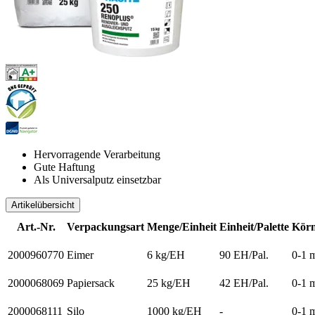
Hervorragende Verarbeitung
Gute Haftung
Als Universalputz einsetzbar
Artikelübersicht
Art.-Nr.
Verpackungsart
Menge/Einheit
Einheit/Palette
Körn
2000960770
Eimer
6 kg/EH
90 EH/Pal.
0-1 
2000068069
Papiersack
25 kg/EH
42 EH/Pal.
0-1 
2000068111
Silo
1000 kg/EH
-
0-1 