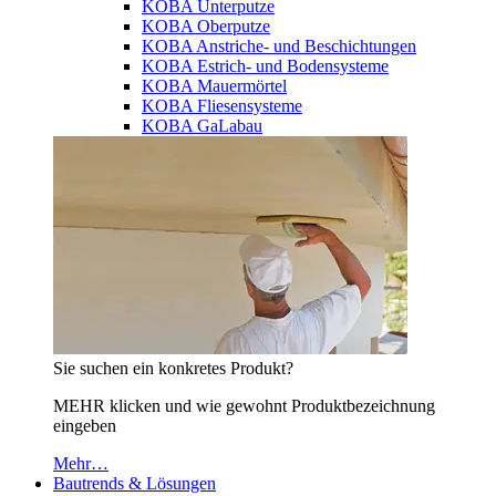
KOBA Unterputze
KOBA Oberputze
KOBA Anstriche- und Beschichtungen
KOBA Estrich- und Bodensysteme
KOBA Mauermörtel
KOBA Fliesensysteme
KOBA GaLabau
Sie suchen ein konkretes Produkt?
MEHR klicken und wie gewohnt Produktbezeichnung
eingeben
Mehr…
Bautrends & Lösungen