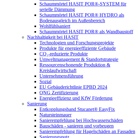
Schaummörtel HASIT POR®-SYSTEM für
serielle Dämmung
Schaummörtel HASIT POR® HYDRO als
Bodenausgleich im Außenbereich
Wohlfühlsaniert
Schaummörtel HASIT POR® als Wandbaustoff
Nachhaltigkeit bei HASIT
Technologien und Forschungsprojekte
Produkte für energieeffiziente Gebäude
CO₂-reduzierte Produkte
Umweltmanagement & Standortstrategie
Ressourcenschonende Produktion &
Kreislaufwirtschaft
Unternehmensführung
Sozial
EU Gebäuderichtlinie EPBD 2024
QNG Zertifizierung
Energieeffizienz und KfW Förderung
Sanierung
Entkopplungsband Stucanet® EasyFix
Natursteinmauer
Sanierempfehlung bei Hochwasserschäden
Bauschäden - sanieren und vorbeugen
Sanierempfehlung für Hagelschäden an Fassaden
Sanierungsputz