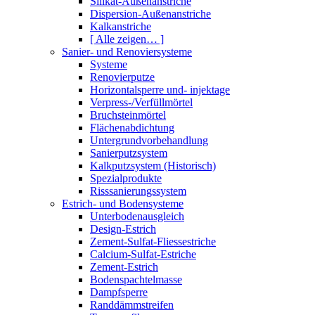
Silikat-Außenanstriche
Dispersion-Außenanstriche
Kalkanstriche
[ Alle zeigen… ]
Sanier- und Renoviersysteme
Systeme
Renovierputze
Horizontalsperre und- injektage
Verpress-/Verfüllmörtel
Bruchsteinmörtel
Flächenabdichtung
Untergrundvorbehandlung
Sanierputzsystem
Kalkputzsystem (Historisch)
Spezialprodukte
Risssanierungssystem
Estrich- und Bodensysteme
Unterbodenausgleich
Design-Estrich
Zement-Sulfat-Fliessestriche
Calcium-Sulfat-Estriche
Zement-Estrich
Bodenspachtelmasse
Dampfsperre
Randdämmstreifen