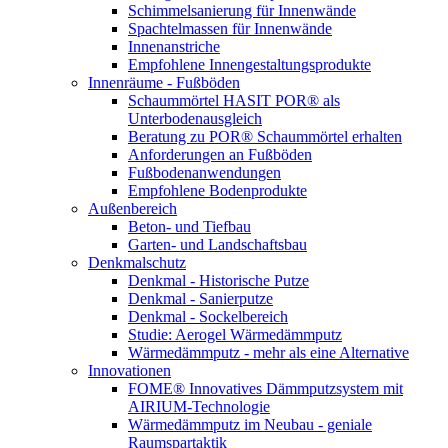
Schimmelsanierung für Innenwände
Spachtelmassen für Innenwände
Innenanstriche
Empfohlene Innengestaltungsprodukte
Innenräume - Fußböden
Schaummörtel HASIT POR® als
Unterbodenausgleich
Beratung zu POR® Schaummörtel erhalten
Anforderungen an Fußböden
Fußbodenanwendungen
Empfohlene Bodenprodukte
Außenbereich
Beton- und Tiefbau
Garten- und Landschaftsbau
Denkmalschutz
Denkmal - Historische Putze
Denkmal - Sanierputze
Denkmal - Sockelbereich
Studie: Aerogel Wärmedämmputz
Wärmedämmputz - mehr als eine Alternative
Innovationen
FOME® Innovatives Dämmputzsystem mit
AIRIUM-Technologie
Wärmedämmputz im Neubau - geniale
Raumspartaktik