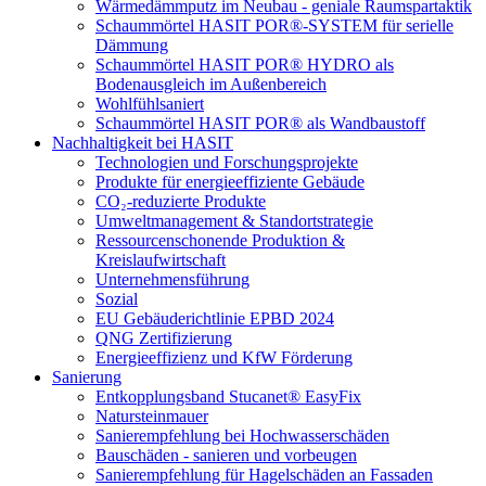
Wärmedämmputz im Neubau - geniale Raumspartaktik
Schaummörtel HASIT POR®-SYSTEM für serielle
Dämmung
Schaummörtel HASIT POR® HYDRO als
Bodenausgleich im Außenbereich
Wohlfühlsaniert
Schaummörtel HASIT POR® als Wandbaustoff
Nachhaltigkeit bei HASIT
Technologien und Forschungsprojekte
Produkte für energieeffiziente Gebäude
CO₂-reduzierte Produkte
Umweltmanagement & Standortstrategie
Ressourcenschonende Produktion &
Kreislaufwirtschaft
Unternehmensführung
Sozial
EU Gebäuderichtlinie EPBD 2024
QNG Zertifizierung
Energieeffizienz und KfW Förderung
Sanierung
Entkopplungsband Stucanet® EasyFix
Natursteinmauer
Sanierempfehlung bei Hochwasserschäden
Bauschäden - sanieren und vorbeugen
Sanierempfehlung für Hagelschäden an Fassaden