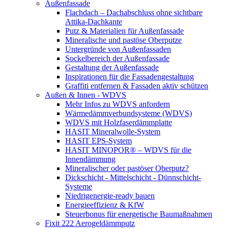
Außenfassade
Flachdach – Dachabschluss ohne sichtbare
Attika-Dachkante
Putz & Materialien für Außenfassade
Mineralische und pastöse Oberputze
Untergründe von Außenfassaden
Sockelbereich der Außenfassade
Gestaltung der Außenfassade
Inspirationen für die Fassadengestaltung
Graffiti entfernen & Fassaden aktiv schützen
Außen & Innen - WDVS
Mehr Infos zu WDVS anfordern
Wärmedämmverbundsysteme (WDVS)
WDVS mit Holzfaserdämmplatte
HASIT Mineralwolle-System
HASIT EPS-System
HASIT MINOPOR® – WDVS für die
Innendämmung
Mineralischer oder pastöser Oberputz?
Dickschicht - Mittelschicht - Dünnschicht-
Systeme
Niedrigenergie-ready bauen
Energieeffizienz & KfW
Steuerbonus für energetische Baumaßnahmen
Fixit 222 Aerogeldämmputz