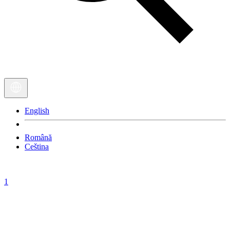
English
Română
Ceština
1