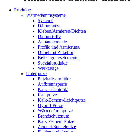
Produkte
Wärmedämmsysteme
Systeme
Dämmputze
Kleben/Armieren/Dichten
Dämmstoffe
Anbauelemente
Profile und Armierung
Dübel mit Zubehör
Befestigungselemente
Spezialprodukte
Werkzeuge
Unterputze
Putzhaftvermittler
Aufbrennsperre
Kalk-Leichtputz
Kalkputze
Kalk-Zement-Leichtputze
Hybrid-Putze
Wärmedämmputze
Brandschutzputz
Kalk-Zement-Putze
Zement-Sockelputze
Flächenabdichtung