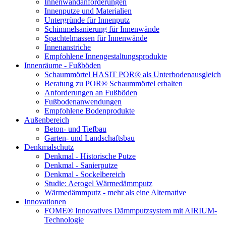
Innenwandanforderungen
Innenputze und Materialien
Untergründe für Innenputz
Schimmelsanierung für Innenwände
Spachtelmassen für Innenwände
Innenanstriche
Empfohlene Innengestaltungsprodukte
Innenräume - Fußböden
Schaummörtel HASIT POR® als Unterbodenausgleich
Beratung zu POR® Schaummörtel erhalten
Anforderungen an Fußböden
Fußbodenanwendungen
Empfohlene Bodenprodukte
Außenbereich
Beton- und Tiefbau
Garten- und Landschaftsbau
Denkmalschutz
Denkmal - Historische Putze
Denkmal - Sanierputze
Denkmal - Sockelbereich
Studie: Aerogel Wärmedämmputz
Wärmedämmputz - mehr als eine Alternative
Innovationen
FOME® Innovatives Dämmputzsystem mit AIRIUM-
Technologie