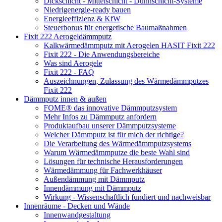
Dickschicht - Mittelschicht - Dünnschicht-Systeme
Niedrigenergie-ready bauen
Energieeffizienz & KfW
Steuerbonus für energetische Baumaßnahmen
Fixit 222 Aerogeldämmputz
Kalkwärmedämmputz mit Aerogelen HASIT Fixit 222
Fixit 222 - Die Anwendungsbereiche
Was sind Aerogele
Fixit 222 - FAQ
Auszeichnungen, Zulassung des Wärmedämmputzes
Fixit 222
Dämmputz innen & außen
FOME® das innovative Dämmputzsystem
Mehr Infos zu Dämmputz anfordern
Produktaufbau unserer Dämmputzsysteme
Welcher Dämmputz ist für mich der richtige?
Die Verarbeitung des Wärmedämmputzsystems
Warum Wärmedämmputze die beste Wahl sind
Lösungen für technische Herausforderungen
Wärmedämmung für Fachwerkhäuser
Außendämmung mit Dämmputz
Innendämmung mit Dämmputz
Wirkung - Wissenschaftlich fundiert und nachweisbar
Innenräume - Decken und Wände
Innenwandgestaltung