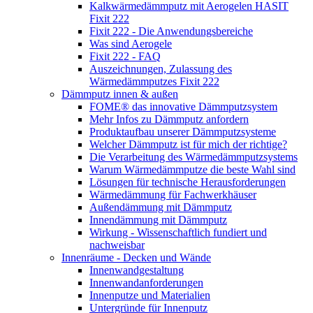
Kalkwärmedämmputz mit Aerogelen HASIT
Fixit 222
Fixit 222 - Die Anwendungsbereiche
Was sind Aerogele
Fixit 222 - FAQ
Auszeichnungen, Zulassung des
Wärmedämmputzes Fixit 222
Dämmputz innen & außen
FOME® das innovative Dämmputzsystem
Mehr Infos zu Dämmputz anfordern
Produktaufbau unserer Dämmputzsysteme
Welcher Dämmputz ist für mich der richtige?
Die Verarbeitung des Wärmedämmputzsystems
Warum Wärmedämmputze die beste Wahl sind
Lösungen für technische Herausforderungen
Wärmedämmung für Fachwerkhäuser
Außendämmung mit Dämmputz
Innendämmung mit Dämmputz
Wirkung - Wissenschaftlich fundiert und
nachweisbar
Innenräume - Decken und Wände
Innenwandgestaltung
Innenwandanforderungen
Innenputze und Materialien
Untergründe für Innenputz