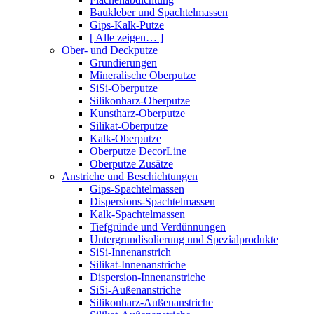
Baukleber und Spachtelmassen
Gips-Kalk-Putze
[ Alle zeigen… ]
Ober- und Deckputze
Grundierungen
Mineralische Oberputze
SiSi-Oberputze
Silikonharz-Oberputze
Kunstharz-Oberputze
Silikat-Oberputze
Kalk-Oberputze
Oberputze DecorLine
Oberputze Zusätze
Anstriche und Beschichtungen
Gips-Spachtelmassen
Dispersions-Spachtelmassen
Kalk-Spachtelmassen
Tiefgründe und Verdünnungen
Untergrundisolierung und Spezialprodukte
SiSi-Innenanstrich
Silikat-Innenanstriche
Dispersion-Innenanstriche
SiSi-Außenanstriche
Silikonharz-Außenanstriche