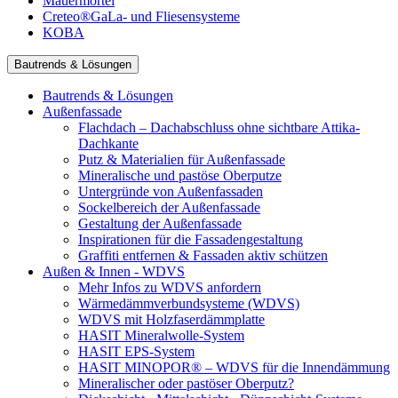
Mauermörtel
Creteo®GaLa- und Fliesensysteme
KOBA
Bautrends & Lösungen
Bautrends & Lösungen
Außenfassade
Flachdach – Dachabschluss ohne sichtbare Attika-
Dachkante
Putz & Materialien für Außenfassade
Mineralische und pastöse Oberputze
Untergründe von Außenfassaden
Sockelbereich der Außenfassade
Gestaltung der Außenfassade
Inspirationen für die Fassadengestaltung
Graffiti entfernen & Fassaden aktiv schützen
Außen & Innen - WDVS
Mehr Infos zu WDVS anfordern
Wärmedämmverbundsysteme (WDVS)
WDVS mit Holzfaserdämmplatte
HASIT Mineralwolle-System
HASIT EPS-System
HASIT MINOPOR® – WDVS für die Innendämmung
Mineralischer oder pastöser Oberputz?