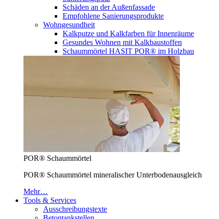
Schäden an der Außenfassade
Empfohlene Sanierungsprodukte
Wohngesundheit
Kalkputze und Kalkfarben für Innenräume
Gesundes Wohnen mit Kalkbaustoffen
Schaummörtel HASIT POR® im Holzbau
POR® Schaummörtel
POR® Schaummörtel mineralischer Unterbodenausgleich
Mehr…
Tools & Services
Ausschreibungstexte
Betontankstellen