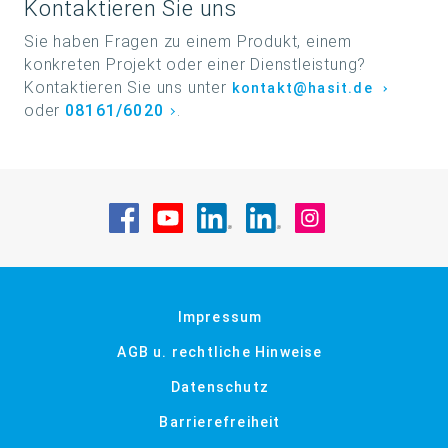
Kontaktieren Sie uns
Ihr
Ansprechpartner
Sie haben Fragen zu einem Produkt, einem
konkreten Projekt oder einer Dienstleistung?
Kontaktieren Sie uns unter
kontakt@hasit.de
oder
08161/6020
.
Besuche uns auf Facebook
Besuche uns auf YouTube
Besuche uns auf LinkedIn
Besuche uns auf Li
Besuche uns a
Impressum
AGB u. rechtliche Hinweise
Datenschutz
Barrierefreiheit